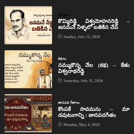
ప్రసిద్ధులు
కొమ్మిరెడ్డి విశ్వమోహనరెడ్డి –
జనమనే నీళ్ళలో బతికిన చేప
Sunday, July 12, 2026
కథలు
నమ్ముకొన్న నేల (కథ) – కేతు
విశ్వనాథరెడ్డి
Saturday, July 11, 2026
జానపద గీతాలు
కొంపకే సావమను – మా
డవుటుగాన్ని : జానపదగీతం
Monday, May 4, 2026