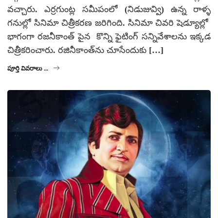
వచ్చారు. ఎర్రగుంట్ల సమీపంలో (నిడుజువ్వి) ఉన్న రాళ్ళ
గనుల్లో సినిమా చిత్రీకరణ జరిగింది. సినిమా చివరి షెడ్యూల్లో
భాగంగా రజనీకాంత్ పైన కొన్ని ఫైటింగ్ సన్నివేశాలను ఇక్కడ
చిత్రీకరించారు. రజినీకాంత్‌ను చూసేందుకు […]
పూర్తి వివరాలు ...