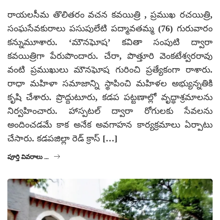
రాయలసీమ తొలితరం వచన కవయిత్రి , ప్రముఖ రచయిత్రి,
సంఘసేవకురాలు పసుపులేటి పద్మావతమ్మ (76) గురువారం
కన్నుమూశారు. ‘మౌనఘోష’ కవితా సంపుటి ద్వారా
కవయిత్రిగా పేరుపొందారు. చేరా, పొత్తూరి వెంకటేశ్వరరావు
వంటి ప్రముఖులు మౌనఘోష గురించి ప్రత్యేకంగా రాశారు.
రాధా మహిళా సమాజాన్ని స్థాపించి మహిళల అభ్యున్నతికి
కృషి చేశారు. ప్రొద్దుటూరు, కడప పట్టణాల్లో వృద్ధాశ్రమాలను
నిర్వహించారు. హాస్పటల్‌ ద్వారా రోగులకు సేవలను
అందించడమే కాక అనేక అవగాహన కార్యక్రమాలు ఏర్పాటు
చేసారు. కడపజిల్లా రెడ్‌ క్రాస్‌ […]
పూర్తి వివరాలు ...