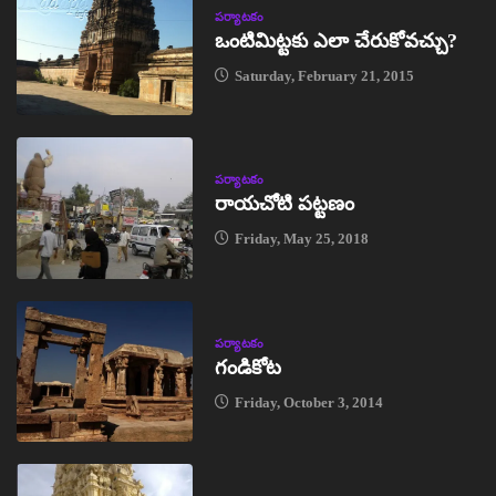
పర్యాటకం
ఒంటిమిట్టకు ఎలా చేరుకోవచ్చు?
Saturday, February 21, 2015
పర్యాటకం
రాయచోటి పట్టణం
Friday, May 25, 2018
పర్యాటకం
గండికోట
Friday, October 3, 2014