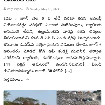
వార్తా విభాగం
Sunday, May 19, 2024
కడప : జూన్ నెల 6 వ తేదీ వరకూ కడప అసెంబ్లీ
నియోజకవర్గం పరిధిలో ఎలాంటి ఊరేగింపులు, ర్యాలీలకు
అనుమతి లేదని, ఉల్లంఘించిన వారిపై కఠిన చర్యలు
తీసుకుంటామని కడప డి.ఎస్.పి ఎం.డి షరీఫ్ హెచ్చరించారు.
శనివారం డి.ఎస్.పి పత్రికా ప్రకటన విడుదల చేశారు. జూన్ 6
అనంతరం మోడల్ కోడ్ అఫ్ కండక్ట్ ముగిసిన తర్వాత
పరిశీలించి ర్యాలీలకు, ఊరేగింపులు అనుమతిస్తామన్నారు.
144 సెక్షన్ అమలులో ఉందని,నలుగురికి మించి
గుమికూడదన్నారు. అలాగే, 30 పోలీస్ […]
పూర్తి వివరాలు ...