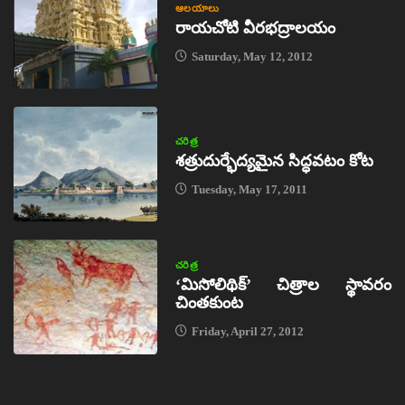
ఆలయాలు
రాయచోటి వీరభద్రాలయం
Saturday, May 12, 2012
చరిత్ర
శత్రుదుర్భేద్యమైన సిద్ధవటం కోట
Tuesday, May 17, 2011
చరిత్ర
‘మిసోలిథిక్‌’ చిత్రాల స్థావరం
చింతకుంట
Friday, April 27, 2012