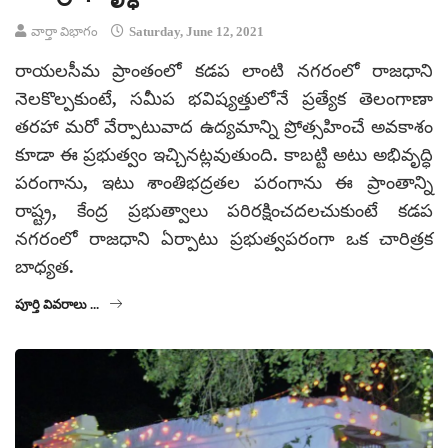
వార్తా విభాగం
Saturday, June 12, 2021
రాయలసీమ ప్రాంతంలో కడప లాంటి నగరంలో రాజధాని
నెలకొల్పకుంటే, సమీప భవిష్యత్తులోనే ప్రత్యేక తెలంగాణా
తరహా మరో వేర్పాటువాద ఉద్యమాన్ని ప్రోత్సహించే అవకాశం
కూడా ఈ ప్రభుత్వం ఇచ్చినట్లవుతుంది. కాబట్టి అటు అభివృద్ధి
పరంగాను, ఇటు శాంతిభద్రతల పరంగాను ఈ ప్రాంతాన్ని
రాష్ట్ర, కేంద్ర ప్రభుత్వాలు పరిరక్షించదలచుకుంటే కడప
నగరంలో రాజధాని ఏర్పాటు ప్రభుత్వపరంగా ఒక చారిత్రక
బాధ్యత.
పూర్తి వివరాలు ...