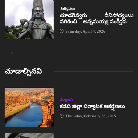
సంకీర్తనలు
చూడరెవ్వరు దీనిసోద్యంబు
పరికించి – అన్నమయ్య సంకీర్తన
Saturday, April 4, 2026
చూడాల్సినవి
పర్యాటకం
కడప జిల్లా పర్యాటక ఆకర్షణలు
Thursday, February 26, 2015