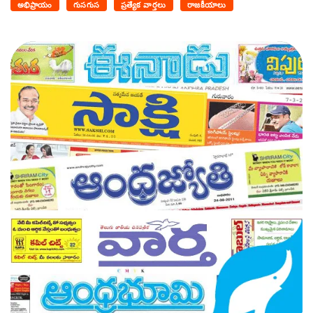
అభిప్రాయం
గుసగుస
ప్రత్యేక వార్తలు
రాజకీయాలు