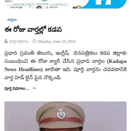
వార్తలు
ఈ రోజు వార్తల్లో కడప
వార్తా విభాగం
Monday, June 24, 2024
ప్రధాన స్రవంతి తెలుగు, ఇంగ్లీష్ దినపత్రికలు కడప జిల్లాకు
సంబంధించి ఈ రోజు క్యారీ చేసిన ప్రధాన వార్తల (Kadapa
News Headlines) జాబితా ఇది. పూర్తి వార్తను చదవటానికి
వార్త హెడ్ లైన్ పైన నొక్కండి.
పూర్తి వివరాలు ...