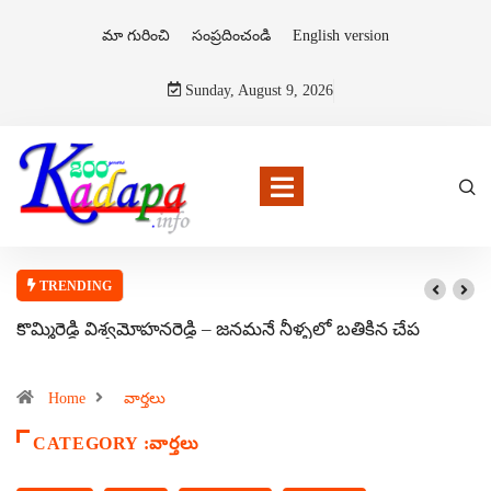
మా గురించి
సంప్రదించండి
English version
Sunday, August 9, 2026
TRENDING
కొమ్మిరెడ్డి విశ్వమోహనరెడ్డి – జనమనే నీళ్ళలో బతికిన చేప
Home
వార్తలు
CATEGORY :వార్తలు