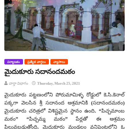
పర్యాటకం
ప్రత్యేక వార్తలు
వ్యాసాలు
మైదుకూరు సదానందమఠం
వార్తా విభాగం
Thursday, March 25, 2021
మైదుకూరు పట్టణంలోని పోరుమామిళ్ళ రోడ్డులో కె.సి.కెనాల్‌
పక్కగా వెలసిన శ్రీ సదానంద ఆశ్రమానికి (సదానందమఠం)
మైదుకూరు చరిత్రలో విశిష్టమైన స్థానం ఉంది. “పిచ్చమాంబ
మఠం” “పిచ్చమ్మ మఠం” పేర్లతో ఈ ఆశ్రమం
పిలువబడుతోంది. మైదుకూరు మండలం వనిపెంటలోని ఓ