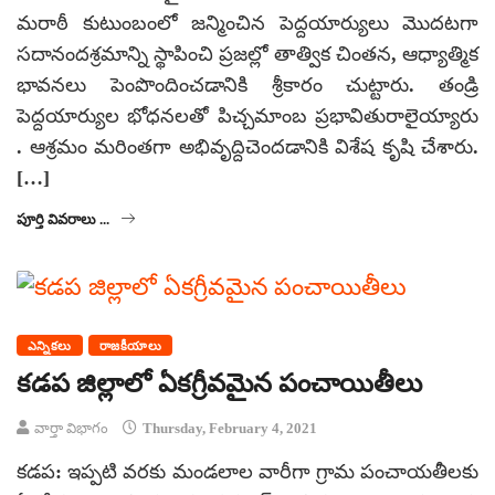
మరాఠీ కుటుంబంలో జన్మించిన పెద్దయార్యులు మొదటగా
సదానందశ్రమాన్ని స్థాపించి ప్రజల్లో తాత్విక చింతన, ఆధ్యాత్మిక
భావనలు పెంపొందించడానికి శ్రీకారం చుట్టారు. తండ్రి
పెద్దయార్యుల భోధనలతో పిచ్చమాంబ ప్రభావితురాలైయ్యారు
. ఆశ్రమం మరింతగా అభివృద్దిచెందడానికి విశేష కృషి చేశారు.
[…]
పూర్తి వివరాలు ...
ఎన్నికలు
రాజకీయాలు
కడప జిల్లాలో ఏకగ్రీవమైన పంచాయితీలు
వార్తా విభాగం
Thursday, February 4, 2021
కడప: ఇప్పటి వరకు మండలాల వారీగా గ్రామ పంచాయతీలకు