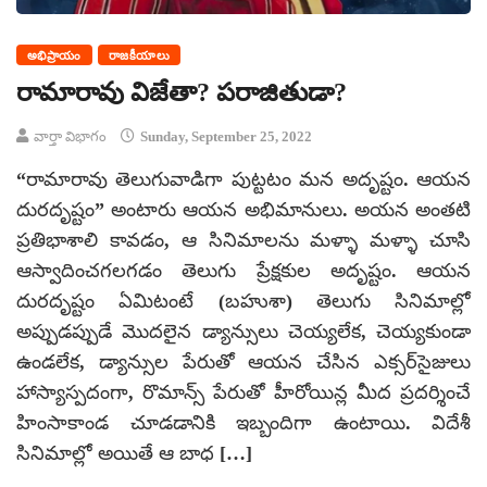
అభిప్రాయం
రాజకీయాలు
రామారావు విజేతా? పరాజితుడా?
వార్తా విభాగం
Sunday, September 25, 2022
“రామారావు తెలుగువాడిగా పుట్టటం మన అదృష్టం. ఆయన
దురదృష్టం” అంటారు ఆయన అభిమానులు. అయన అంతటి
ప్రతిభాశాలి కావడం, ఆ సినిమాలను మళ్ళా మళ్ళా చూసి
ఆస్వాదించగలగడం తెలుగు ప్రేక్షకుల అదృష్టం. ఆయన
దురదృష్టం ఏమిటంటే (బహుశా) తెలుగు సినిమాల్లో
అప్పుడప్పుడే మొదలైన డ్యాన్సులు చెయ్యలేక, చెయ్యకుండా
ఉండలేక, డ్యాన్సుల పేరుతో ఆయన చేసిన ఎక్సర్‌సైజులు
హాస్యాస్పదంగా, రొమాన్స్ పేరుతో హీరోయిన్ల మీద ప్రదర్శించే
హింసాకాండ చూడడానికి ఇబ్బందిగా ఉంటాయి. విదేశీ
సినిమాల్లో అయితే ఆ బాధ […]