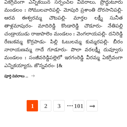
ఏకగ్రీవంగా ఎన్నికయిన సర్పంచ్‌ల వివరాలు. ప్రొద్దుటూరు
మండలం : సోములవారిపల్లి- మోపురి ప్రశాంతి దొరసానిపల్లి-
ఆరవ ఈశ్వరమ్మ చౌటపల్లి- మార్తల లక్ష్మీ సునీత
తాళ్లమాపురం- మాదిరెడ్డి కొండారెడ్డి చౌడూరు- నేతిపల్లి
చండ్రాయుడు రాజుపాలెం మండలం : వెంగలాయపల్లి- దనిరెడ్డి
రేణుకమ్మ కొర్రపాడు- పిల్లి ఓబులమ్మ కుమ్మరపల్లి- బీరం
నారాయణమ్మ గాదే గూడూరు- పొలా వరలక్ష్మీ దువ్వూరు
మండలం : సంజీవరెడ్డిపల్లెలో ఇరగంరెడ్డి వీరమ్మ ఏకగ్రీవంగా
ఎన్నికయ్యారు. జొన్నవరం- [&
పూర్తి వివరాలు ...
…
1
2
3
101