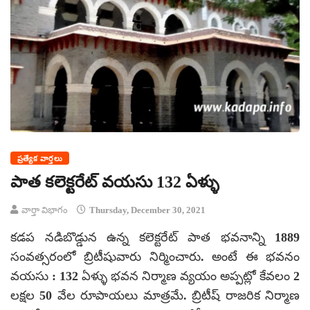
ప్రత్యేక వార్తలు
పాత కలెక్టరేట్ వయసు 132 ఏళ్ళు
వార్తా విభాగం
Thursday, December 30, 2021
కడప నడిబొడ్డున ఉన్న కలెక్టరేట్ పాత భవనాన్ని 1889
సంవత్సరంలో బ్రిటీషువారు నిర్మించారు. అంటే ఈ భవనం
వయసు : 132 ఏళ్ళు భవన నిర్మాణ వ్యయం అప్పట్లో కేవలం 2
లక్షల 50 వేల రూపాయలు మాత్రమే. బ్రిటీష్ రాజరిక నిర్మాణ