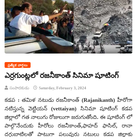
ప్రత్యేక వార్తలు
ఎర్రగుంట్లలో రజనీకాంత్ సినిమా షూటింగ్
సంపాదకుడు
Saturday, February 3, 2024
కడప : తమిళ నటుడు రజనీకాంత్‌ (Rajanikanth) హీరోగా
నటిస్తున్న వెట్టియన్ (vettaiyan) సినిమా షూటింగ్ కడప
జిల్లాలో గత నాలుగు రోజులుగా జరుగుతోంది. ఈ షూటింగ్ లో
పాల్గొనేందుకు హీరోలు రజనీకాంత్,ఫాహద్ ఫాసిల్, రానా
దగ్గుబాటిలతో పాటుగా పలువురు నటులు కడప జిల్లాకు