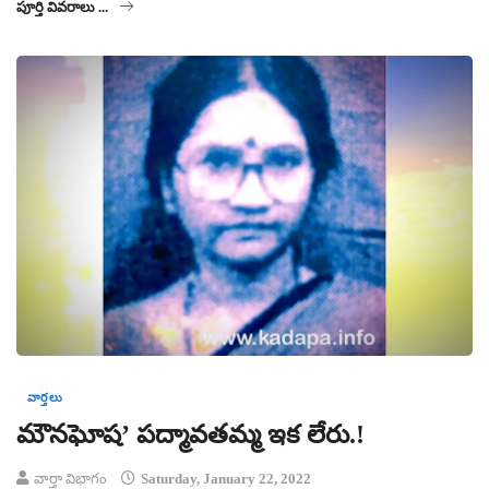
పూర్తి వివరాలు ...
వార్తలు
మౌనఘోష’ పద్మావతమ్మ ఇక లేరు.!
వార్తా విభాగం
Saturday, January 22, 2022