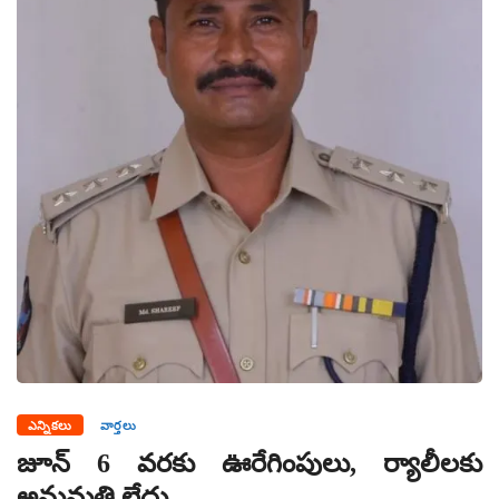
ఎన్నికలు
వార్తలు
జూన్ 6 వరకు ఊరేగింపులు, ర్యాలీలకు
అనుమతి లేదు