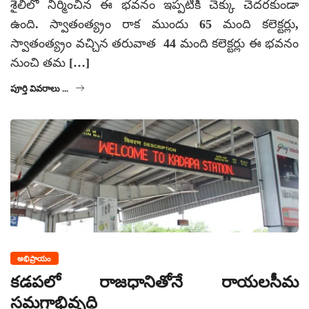
శైలిలో నిర్మించిన ఈ భవనం ఇప్పటికీ చెక్కు చెదరకుండా
ఉంది. స్వాతంత్య్రం రాక ముందు 65 మంది కలెక్టర్లు,
స్వాతంత్య్రం వచ్చిన తరువాత 44 మంది కలెక్టర్లు ఈ భవనం
నుంచి తమ […]
పూర్తి వివరాలు ...
అభిప్రాయం
కడపలో రాజధానితోనే రాయలసీమ
సమగ్రాభివృద్ధి