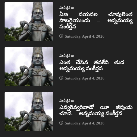
సంకీర్తనలు
ఏణ నయనల చూపులెంత
సొబగైయుండు – అన్నమయ్య
సంకీర్తన
Saturday, April 4, 2026
సంకీర్తనలు
ఎంత చేసిన తనకేది తుద –
అన్నమయ్య సంకీర్తన
Saturday, April 4, 2026
సంకీర్తనలు
ఎవ్వరెవ్వరివాడో యీ జీవుఁడు
చూడ- – అన్నమయ్య సంకీర్తన
Saturday, April 4, 2026