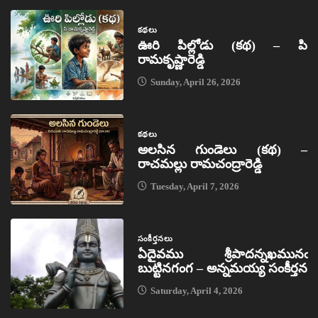
కథలు
ఊరి పిల్లోడు (కథ) – పి
రామకృష్ణారెడ్డి
Sunday, April 26, 2026
కథలు
అలసిన గుండెలు (కథ) –
రాచమల్లు రామచంద్రారెడ్డి
Tuesday, April 7, 2026
సంకీర్తనలు
ఏదైవము శ్రీపాదన్నఖమునఁ
బుట్టినగంగ – అన్నమయ్య సంకీర్తన
Saturday, April 4, 2026