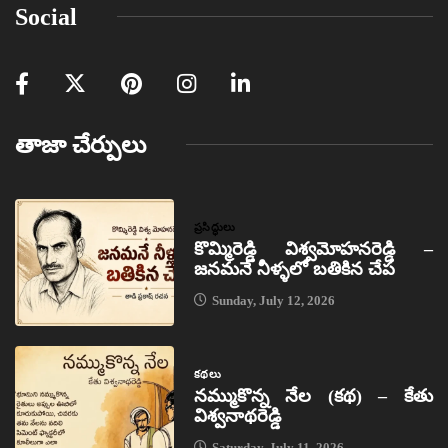
Social
తాజా చేర్పులు
ప్రసిద్ధులు
కొమ్మిరెడ్డి విశ్వమోహనరెడ్డి –
జనమనే నీళ్ళలో బతికిన చేప
Sunday, July 12, 2026
కథలు
నమ్ముకొన్న నేల (కథ) – కేతు
విశ్వనాథరెడ్డి
Saturday, July 11, 2026