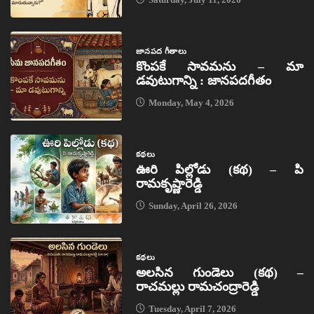
జానపద గీతాలు
కొంపకే సావమను – మా
డవుటుగాన్ని : జానపదగీతం
Monday, May 4, 2026
కథలు
ఊరి పిల్లోడు (కథ) – పి
రామకృష్ణారెడ్డి
Sunday, April 26, 2026
కథలు
అలసిన గుండెలు (కథ) –
రాచమల్లు రామచంద్రారెడ్డి
Tuesday, April 7, 2026