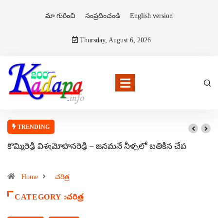
మా గురించి
సంప్రదించండి
English version
Thursday, August 6, 2026
TRENDING
కొమ్మిరెడ్డి విశ్వమోహనరెడ్డి – జనమనే నీళ్ళలో బతికిన చేప
Home
చరిత్ర
CATEGORY :చరిత్ర