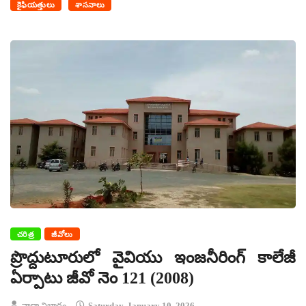
కైఫియత్తులు
శాసనాలు
చరిత్ర
జీవోలు
ప్రొద్దుటూరులో వైవియు ఇంజనీరింగ్ కాలేజీ
ఏర్పాటు జీవో నెం 121 (2008)
వార్తా విభాగం
Saturday, January 10, 2026