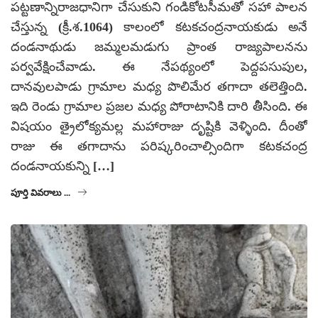
పట్టణాన్నిరాజధానిగా చేసుకుని గండికోటసీమతో సహా పాలన
చేస్తున్న (క్రీ.శ.1064) కాలంలో కటకచంద్రనాయకుడు అనే
దండనాథుడు జమ్మలమడుగు ప్రాంత రాజ్యపాలనను
పర్వవేక్షించేవాడు. ఈ నేపథ్యంలో పెద్దపసుపుల,
దానవులపాడు గ్రామాల మధ్య పొలిమేర తగాదా తలెత్తింది.
ఇది రెండు గ్రామాల ప్రజల మధ్య పోరాటానికి దారి తీసింది. ఈ
విషయం త్రైలోక్యమల్ల మహారాజు దృష్టికి వెళ్ళింది. దీంతో
రాజు ఈ తగాదాను పరిష్కరించాల్సిందిగా కటకచంద్ర
దండనాయకున్ని […]
పూర్తి వివరాలు ...