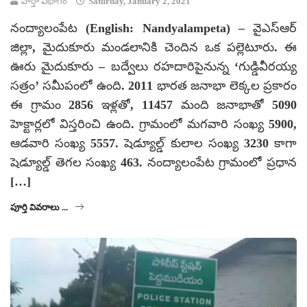
వార్తా విభాగం
Saturday, January 2, 2021
నంద్యాలంపేట (English: Nandyalampeta) – వైఎస్‌ఆర్
జిల్లా, మైదుకూరు మండలానికి చెందిన ఒక పల్లెటూరు. ఈ
ఊరు మైదుకూరు – బద్వేలు రహదారిపైనున్న ‘గుడ్డివీరయ్య
సత్రం’ సమీపంలో ఉంది. 2011 భారత జనాభా లెక్కల ప్రకారం
ఈ గ్రామం 2856 ఇళ్లతో, 11457 మంది జనాభాతో 5090
హెక్టార్లలో విస్తరించి ఉంది. గ్రామంలో మగవారి సంఖ్య 5900,
ఆడవారి సంఖ్య 5557. షెడ్యూల్డ్ కులాల సంఖ్య 3230 కాగా
షెడ్యూల్డ్ తెగల సంఖ్య 463. నంద్యాలంపేట గ్రామంలో ప్రధాన
[…]
పూర్తి వివరాలు ...