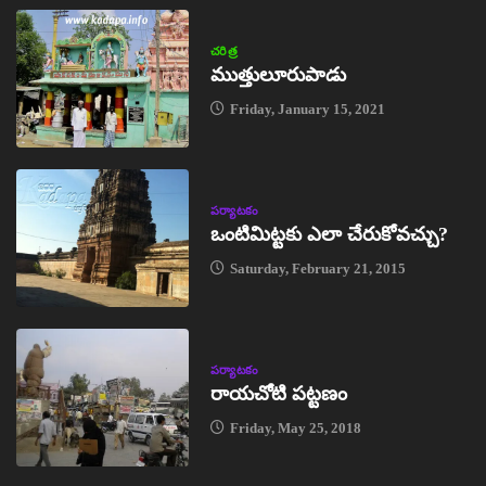
చరిత్ర
ముత్తులూరుపాడు
Friday, January 15, 2021
పర్యాటకం
ఒంటిమిట్టకు ఎలా చేరుకోవచ్చు?
Saturday, February 21, 2015
పర్యాటకం
రాయచోటి పట్టణం
Friday, May 25, 2018