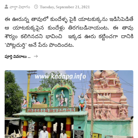
వార్తా విభాగం
Tuesday, September 21, 2021
ఈ ఊరున్న తావులో కుందేళ్ళ పైకి యాటకుక్కను ఇడిసిపెడితే
ఆ యాటకుక్కపైన కుందేళ్లు తిరగబడినాయంట. ఈ తావు
శౌర్యం కలిగినదని భావించి ఇక్కడ ఊరు కట్టించగా దానికి
'పోట్లదుర్తి' అనే పేరు పొందిందట.
పూర్తి వివరాలు ...