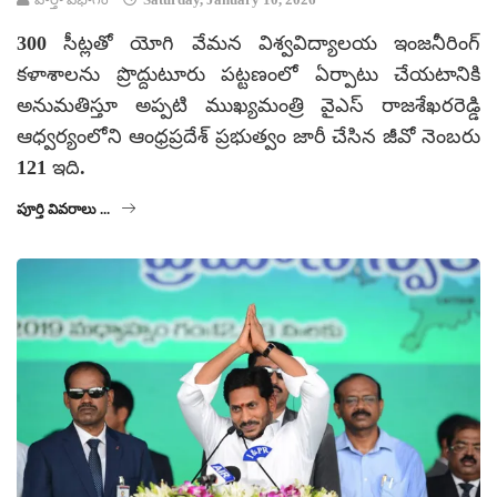
300 సీట్లతో యోగి వేమన విశ్వవిద్యాలయ ఇంజనీరింగ్
కళాశాలను ప్రొద్దుటూరు పట్టణంలో ఏర్పాటు చేయటానికి
అనుమతిస్తూ అప్పటి ముఖ్యమంత్రి వైఎస్ రాజశేఖరరెడ్డి
ఆధ్వర్యంలోని ఆంధ్రప్రదేశ్ ప్రభుత్వం జారీ చేసిన జీవో నెంబరు
121 ఇది.
పూర్తి వివరాలు ...