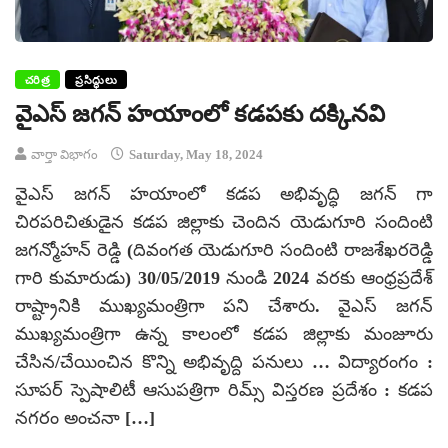
చరిత్ర
ప్రసిద్ధులు
వైఎస్ జగన్ హయాంలో కడపకు దక్కినవి
వార్తా విభాగం
Saturday, May 18, 2024
వైఎస్ జగన్ హయాంలో కడప అభివృద్ధి జగన్ గా
చిరపరిచితుడైన కడప జిల్లాకు చెందిన యెడుగూరి సందింటి
జగన్మోహన్ రెడ్డి (దివంగత యెడుగూరి సందింటి రాజశేఖరరెడ్డి
గారి కుమారుడు) 30/05/2019 నుండి 2024 వరకు ఆంధ్రప్రదేశ్
రాష్ట్రానికి ముఖ్యమంత్రిగా పని చేశారు. వైఎస్ జగన్
ముఖ్యమంత్రిగా ఉన్న కాలంలో కడప జిల్లాకు మంజూరు
చేసిన/చేయించిన కొన్ని అభివృద్ది పనులు … విద్యారంగం :
సూపర్ స్పెషాలిటీ ఆసుపత్రిగా రిమ్స్ విస్తరణ ప్రదేశం : కడప
నగరం అంచనా […]