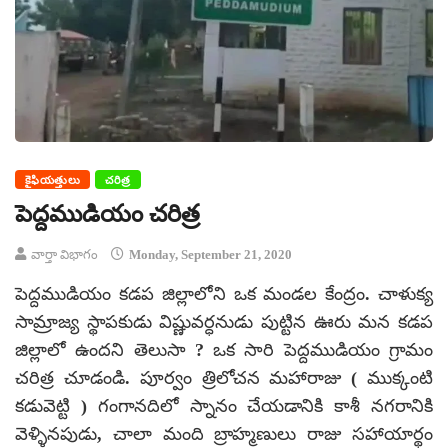
కైఫియత్తులు
చరిత్ర
పెద్దముడియం చరిత్ర
వార్తా విభాగం
Monday, September 21, 2020
పెద్దముడియం కడప జిల్లాలోని ఒక మండల కేంద్రం. చాళుక్య
సామ్రాజ్య స్థాపకుడు విష్ణువర్ధనుడు పుట్టిన ఊరు మన కడప
జిల్లాలో ఉందని తెలుసా ? ఒక సారి పెద్దముడియం గ్రామం
చరిత్ర చూడండి. పూర్వం త్రిలోచన మహారాజు ( ముక్కంటి
కడువెట్టి ) గంగానదిలో స్నానం చేయడానికి కాశీ నగరానికి
వెళ్ళినపుడు, చాలా మంది బ్రాహ్మణులు రాజు సహాయార్థం