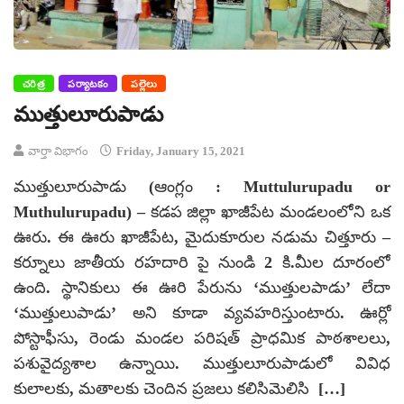
చరిత్ర
పర్యాటకం
పల్లెలు
ముత్తులూరుపాడు
వార్తా విభాగం
Friday, January 15, 2021
ముత్తులూరుపాడు (ఆంగ్లం : Muttulurupadu or
Muthulurupadu) – కడప జిల్లా ఖాజీపేట మండలంలోని ఒక
ఊరు. ఈ ఊరు ఖాజీపేట, మైదుకూరుల నడుమ చిత్తూరు –
కర్నూలు జాతీయ రహదారి పై నుండి 2 కి.మీల దూరంలో
ఉంది. స్థానికులు ఈ ఊరి పేరును ‘ముత్తులపాడు’ లేదా
‘ముత్తులుపాడు’ అని కూడా వ్యవహరిస్తుంటారు. ఊర్లో
పోస్టాఫీసు, రెండు మండల పరిషత్ ప్రాధమిక పాఠశాలలు,
పశువైద్యశాల ఉన్నాయి. ముత్తులూరుపాడులో వివిధ
కులాలకు, మతాలకు చెందిన ప్రజలు కలిసిమెలిసి […]