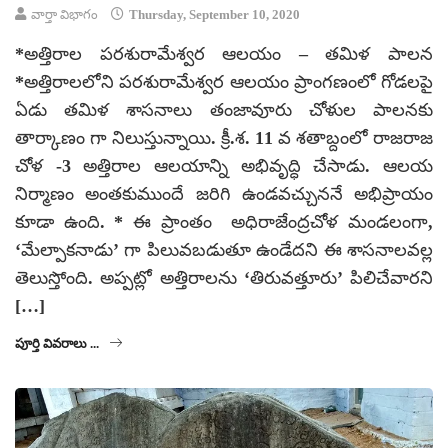
వార్తా విభాగం
Thursday, September 10, 2020
*అత్తిరాల పరశురామేశ్వర ఆలయం – తమిళ పాలన
*అత్తిరాలలోని పరశురామేశ్వర ఆలయం ప్రాంగణంలో గోడలపై
ఏడు తమిళ శాసనాలు తంజావూరు చోళుల పాలనకు
తార్కాణం గా నిలుస్తున్నాయి. క్రీ.శ. 11 వ శతాబ్దంలో రాజరాజ
చోళ -3 అత్తిరాల ఆలయాన్ని అభివృద్ధి చేసాడు. ఆలయ
నిర్మాణం అంతకుముందే జరిగి ఉండవచ్చుననే అభిప్రాయం
కూడా ఉంది. * ఈ ప్రాంతం అధిరాజేంద్రచోళ మండలంగా,
‘మేల్పాకనాడు’ గా పిలువబడుతూ ఉండేదని ఈ శాసనాలవల్ల
తెలుస్తోంది. అప్పట్లో అత్తిరాలను ‘తిరువత్తూరు’ పిలిచేవారని
[…]
పూర్తి వివరాలు ...