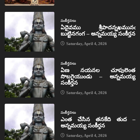
సంకీర్తనలు
ఏదైవము శ్రీపాదన్నఖమునఁ
బుట్టినగంగ – అన్నమయ్య సంకీర్తన
Saturday, April 4, 2026
సంకీర్తనలు
ఏణ నయనల చూపులెంత
సొబగైయుండు – అన్నమయ్య
సంకీర్తన
Saturday, April 4, 2026
సంకీర్తనలు
ఎంత చేసిన తనకేది తుద –
అన్నమయ్య సంకీర్తన
Saturday, April 4, 2026