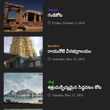
పర్యాటకం
గండికోట
Friday, October 3, 2014
ఆలయాలు
రాయచోటి వీరభద్రాలయం
Saturday, May 12, 2012
చరిత్ర
శత్రుదుర్భేద్యమైన సిద్ధవటం కోట
Tuesday, May 17, 2011