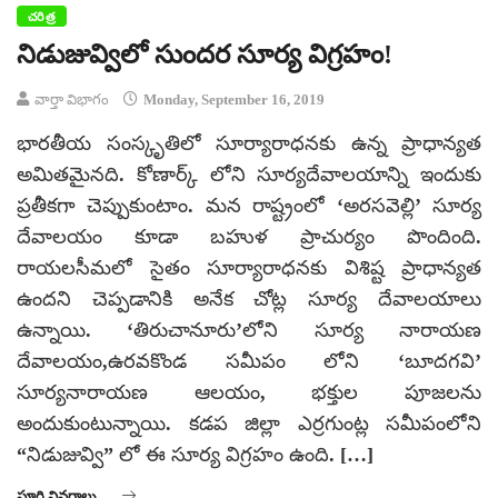
చరిత్ర
నిడుజువ్విలో సుందర సూర్య విగ్రహం!
వార్తా విభాగం
Monday, September 16, 2019
భారతీయ సంస్కృతిలో సూర్యారాధనకు ఉన్న ప్రాధాన్యత
అమితమైనది. కోణార్క్ లోని సూర్యదేవాలయాన్ని ఇందుకు
ప్రతీకగా చెప్పుకుంటాం. మన రాష్ట్రంలో ‘అరసవెల్లి’ సూర్య
దేవాలయం కూడా బహుళ ప్రాచుర్యం పొందింది.
రాయలసీమలో సైతం సూర్యారాధనకు విశిష్ట ప్రాధాన్యత
ఉందని చెప్పడానికి అనేక చోట్ల సూర్య దేవాలయాలు
ఉన్నాయి. ‘తిరుచానూరు’లోని సూర్య నారాయణ
దేవాలయం,ఉరవకొండ సమీపం లోని ‘బూదగవి’
సూర్యనారాయణ ఆలయం, భక్తుల పూజలను
అందుకుంటున్నాయి. కడప జిల్లా ఎర్రగుంట్ల సమీపంలోని
“నిడుజువ్వి” లో ఈ సూర్య విగ్రహం ఉంది. […]
పూర్తి వివరాలు ...