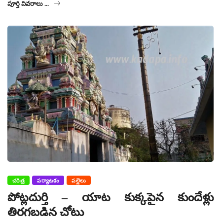
పూర్తి వివరాలు ...
చరిత్ర
పర్యాటకం
పల్లెలు
పోట్లదుర్తి – యాట కుక్కపైన కుందేళ్లు
తిరగబడిన చోటు