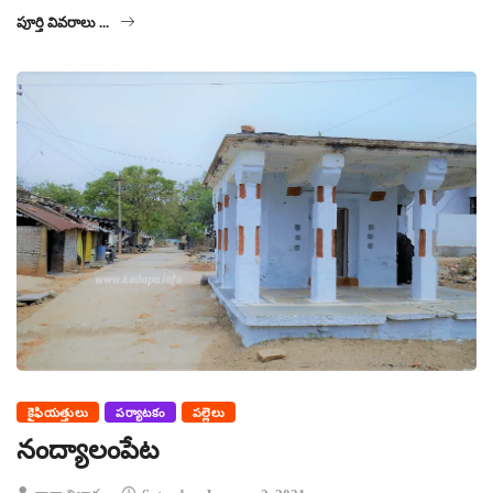
పూర్తి వివరాలు ...
కైఫియత్తులు
పర్యాటకం
పల్లెలు
నంద్యాలంపేట