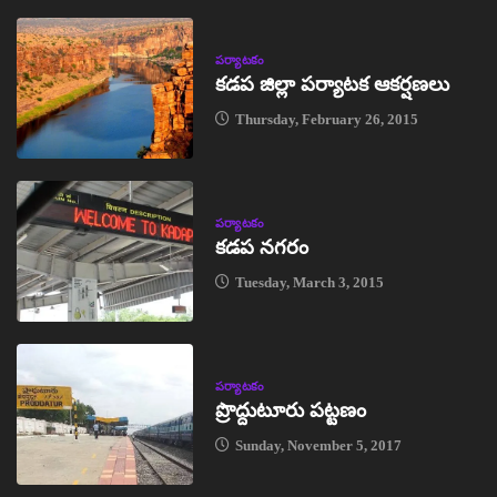
పర్యాటకం
కడప జిల్లా పర్యాటక ఆకర్షణలు
Thursday, February 26, 2015
పర్యాటకం
కడప నగరం
Tuesday, March 3, 2015
పర్యాటకం
ప్రొద్దుటూరు పట్టణం
Sunday, November 5, 2017