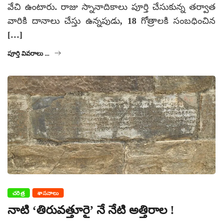
వేచి ఉంటారు. రాజు స్నానాదికాలు పూర్తి చేసుకున్న తర్వాత
వారికి దానాలు చేస్తు ఉన్నపుడు, 18 గోత్రాలకి సంబధించిన
[…]
పూర్తి వివరాలు ...
చరిత్ర
శాసనాలు
నాటి ‘తిరువత్తూరై’ నే నేటి అత్తిరాల !