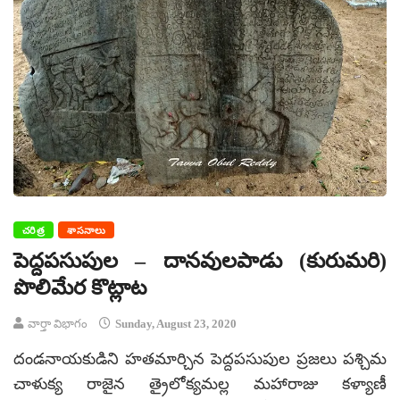
చరిత్ర
శాసనాలు
పెద్దపసుపుల – దానవులపాడు (కురుమరి)
పొలిమేర కొట్లాట
వార్తా విభాగం
Sunday, August 23, 2020
దండనాయకుడిని హతమార్చిన పెద్దపసుపుల ప్రజలు పశ్చిమ
చాళుక్య రాజైన త్రైలోక్యమల్ల మహారాజు కళ్యాణీ