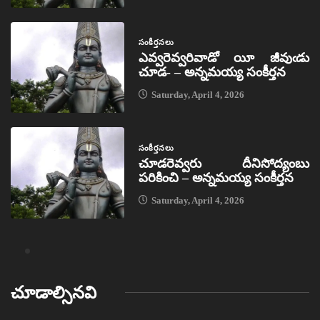
సంకీర్తనలు
ఎవ్వరెవ్వరివాడో యీ జీవుఁడు
చూడ- – అన్నమయ్య సంకీర్తన
Saturday, April 4, 2026
సంకీర్తనలు
చూడరెవ్వరు దీనిసోద్యంబు
పరికించి – అన్నమయ్య సంకీర్తన
Saturday, April 4, 2026
చూడాల్సినవి