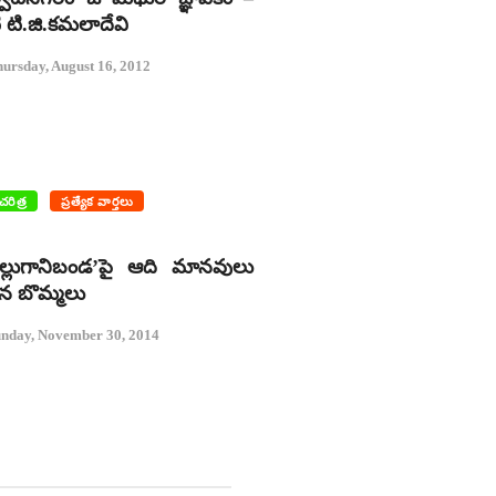
 టి.జి.కమలాదేవి
ursday, August 16, 2012
చరిత్ర
ప్రత్యేక వార్తలు
ల్లుగానిబండ’పై ఆది మానవులు
ిన బొమ్మలు
nday, November 30, 2014