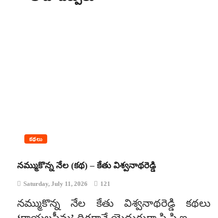
కథలు
నమ్ముకొన్న నేల (కథ) – కేతు విశ్వనాథరెడ్డి
Saturday, July 11, 2026
121
నమ్ముకొన్న నేల కేతు విశ్వనాథరెడ్డి కథలు ఎ
‘రాయలసీమ’ దిగగానే యెదురుగ్గా సి.సి.ఐ