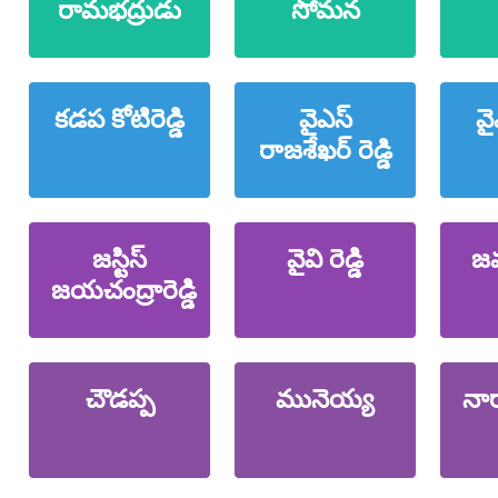
రామభద్రుడు
సోమన
కడప కోటిరెడ్డి
వైఎస్
వై
రాజశేఖర్ రెడ్డి
జస్టిస్
వైవి రెడ్డి
జవ
జయచంద్రారెడ్డి
చౌడప్ప
మునెయ్య
నా