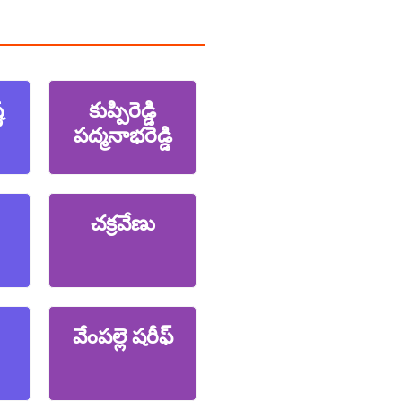
ణ
కుప్పిరెడ్డి
పద్మనాభరెడ్డి
చక్రవేణు
వేంపల్లె షరీఫ్