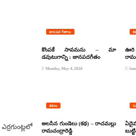
జానపద గీతాలు
క
కొంపకే సావమను – మా
ఊరి
డవుటుగాన్ని : జానపదగీతం
రామకృ
Monday, May 4, 2026
Sun
కథలు
సం
అలసిన గుండెలు (కథ) – రాచమల్లు
ఏదై
ర్రగుంట్లలో
రామచంద్రారెడ్డి
బుట్