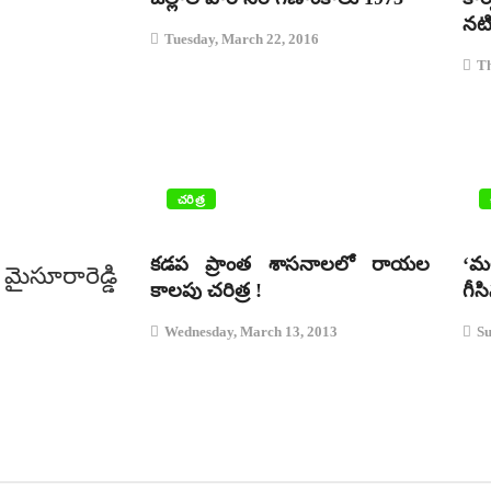
నటి
Tuesday, March 22, 2016
Th
చరిత్ర
కడప ప్రాంత శాసనాలలో రాయల
‘మ
ైసూరారెడ్డి
కాలపు చరిత్ర !
గీస
Wednesday, March 13, 2013
Su