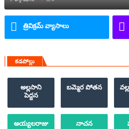
త్రివిక్రమ్ వ్యాసాలు
కడపోల్లు
అల్లసాని
బమ్మెర పోతన
వల
పెద్దన
అయ్యలరాజు
నాచన