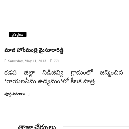
ప్రసిద్ధులు
మాజీ హోంమంత్రి మైసూరారెడ్డి
Saturday, May 11, 2013
771
కడప జిల్లా నిడిజివ్వి గ్రామంలో జన్మించిన మ
‘రాయలసీమ ఉద్యమం’లో కీలక పాత్ర
పూర్తి వివరాలు
తాజా చేర్పులు