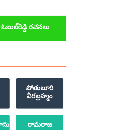
 ఓబుల్‌రెడ్డి రచనలు
పోతులూరి
వీరబ్రహ్మం
ాసు
రామరాజ