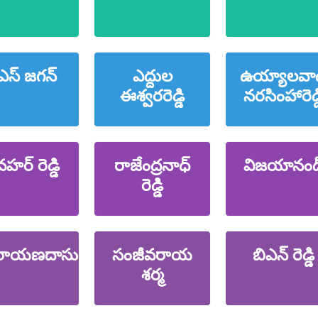
ఎస్ జగన్
ఎద్దుల
ఉయ్యాలవా
ఈశ్వరరెడ్డి
నరసింహారెడ్డ
హర్ రెడ్డి
రాజేంద్రనాధ్
విజయానంద
రెడ్డి
రాయణదాసు
సంజీవరాయ
బిఎన్ రెడ్డి
శర్మ