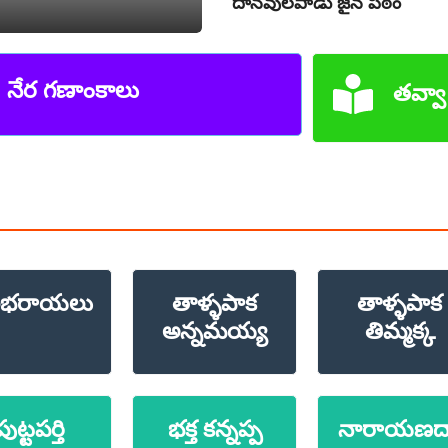
దానవులపాడు జైన పీఠం
నేర గణాంకాలు
తవ్వా
్లభరాయలు
తాళ్ళపాక
తాళ్ళపాక
అన్నమయ్య
తిమ్మక్క
పుట్టపర్తి
భక్త కన్నప్ప
నారాయణద