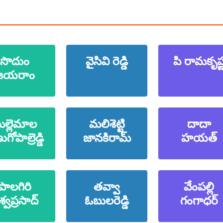
సొదుం
వైసివి రెడ్డి
పి రామకృష్
జయరాం
ల్లెమాల
మలిశెట్టి
దాదా
ుగోపాల్రెడ్డి
జానకిరామ్
హయత్
పాలగిరి
తవ్వా
వేంపల్లి
శ్వప్రసాద్
ఓబులరెడ్డి
గంగాధర్