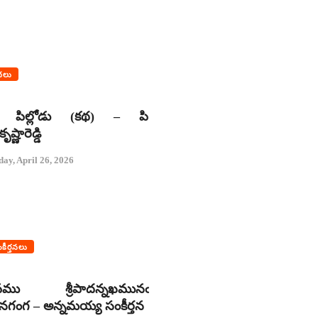
థలు
 పిల్లోడు (కథ) – పి
ష్ణారెడ్డి
day, April 26, 2026
కీర్తనలు
వము శ్రీపాదన్నఖమునఁ
టినగంగ – అన్నమయ్య సంకీర్తన