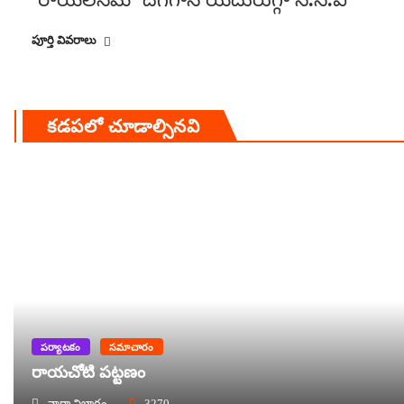
పూర్తి వివరాలు
కడపలో చూడాల్సినవి
పర్యాటకం
సమాచారం
రాయచోటి పట్టణం
వార్తా విభాగం
3270