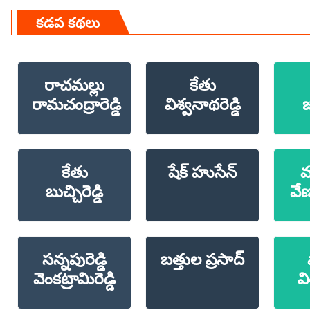
కడప కథలు
రాచమల్లు
కేతు
రామచంద్రారెడ్డి
విశ్వనాథరెడ్డి
కేతు
షేక్ హుసేన్
మ
బుచ్చిరెడ్డి
వేణ
సన్నపురెడ్డి
బత్తుల ప్రసాద్
వెంకట్రామిరెడ్డి
వి