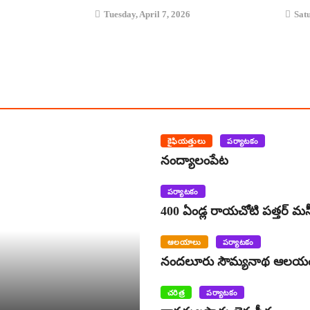
Tuesday, April 7, 2026
Satu
కైఫియత్తులు
పర్యాటకం
నంద్యాలంపేట
పర్యాటకం
400 ఏండ్ల రాయచోటి పత్తర్‌ మ
ఆలయాలు
పర్యాటకం
నందలూరు సౌమ్యనాథ ఆలయ
చరిత్ర
పర్యాటకం