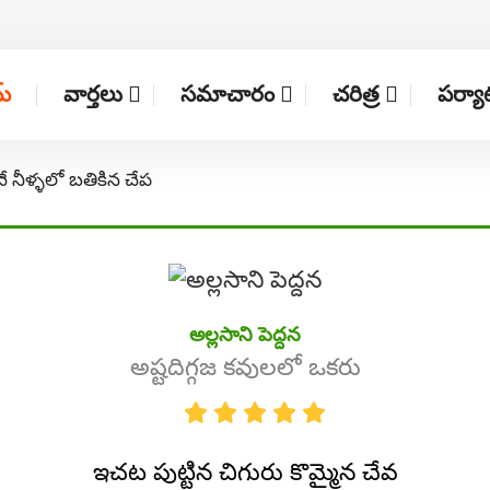
్
వార్తలు
సమాచారం
చరిత్ర
పర్య
నే నీళ్ళలో బతికిన చేప
అల్లసాని పెద్దన
అష్టదిగ్గజ కవులలో ఒకరు
ఇచట పుట్టిన చిగురు కొమ్మైన చేవ