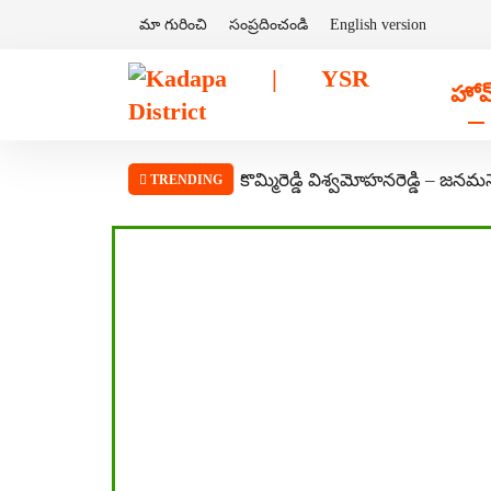
మా గురించి
సంప్రదించండి
English version
హోమ
కొమ్మిరెడ్డి విశ్వమోహనరెడ్డి – జనమ
TRENDING