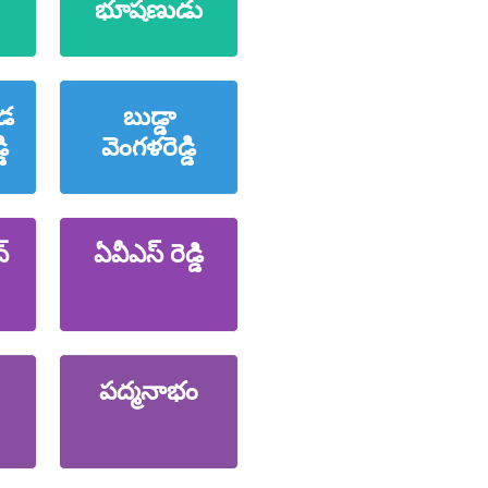
భూషణుడు
డ
బుడ్డా
ి
వెంగళరెడ్డి
్
ఏవీఎస్ రెడ్డి
పద్మనాభం