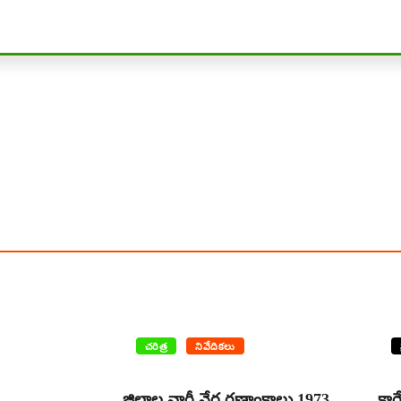
చరిత్ర
నివేదికలు
జిల్లాల వారీ నేర గణాంకాలు 1973
కా