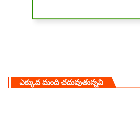
ఎక్కువ మంది చదువుతున్నవి