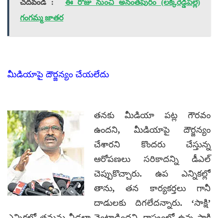
చదవండి :
ఈ రోజు నుంచి అనంతపురం (లక్కిరెడ్డిపల్లె)
గంగమ్మ జాతర
మీడియాపై దౌర్జన్యం చేయలేదు
తనకు మీడియా పట్ల గౌరవం
ఉందని, మీడియాపై దౌర్జన్యం
చేశారని కొందరు చేస్తున్న
ఆరోపణలు సరికాదన్ని డీఎల్
చెప్పుకొచ్చారు. ఉప ఎన్నికల్లో
తాను, తన కార్యకర్తలు గానీ
దాడులకు దిగలేదన్నారు. ‘సాక్షి’
ఎన్నికల్లో తమను నీడలా వెంటాడిందని, రాష్ట్రంలో ఉన్న సాక్షి