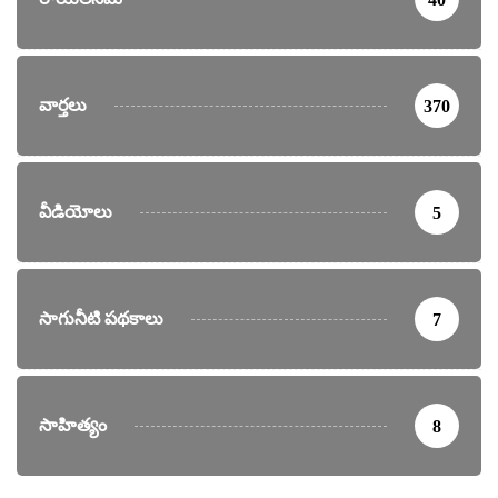
వార్తలు
370
వీడియోలు
5
సాగునీటి పథకాలు
7
సాహిత్యం
8