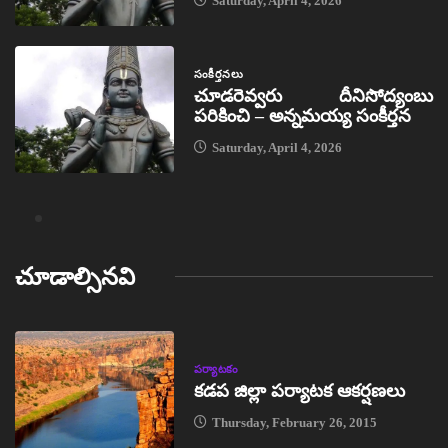
Saturday, April 4, 2026
సంకీర్తనలు
చూడరెవ్వరు దీనిసోద్యంబు
పరికించి – అన్నమయ్య సంకీర్తన
Saturday, April 4, 2026
చూడాల్సినవి
పర్యాటకం
కడప జిల్లా పర్యాటక ఆకర్షణలు
Thursday, February 26, 2015