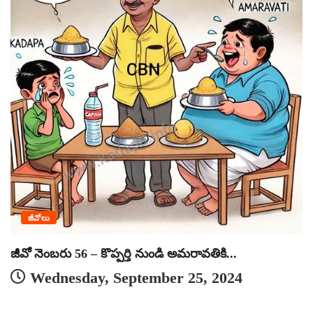
వ
జీవోలు
జీవో నెంబరు 56 – కొప్పర్తి నుండి అమరావతికి...
Wednesday, September 25, 2024