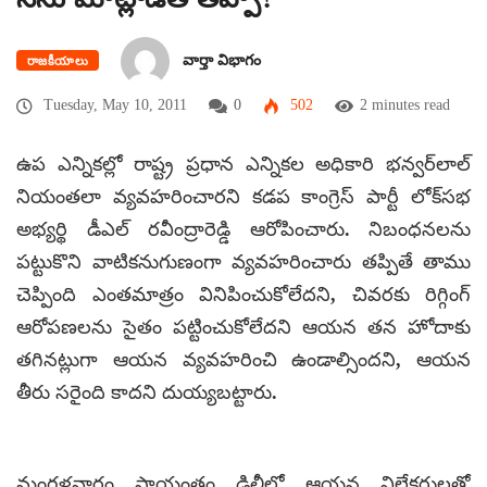
వార్తా విభాగం
రాజకీయాలు
Tuesday, May 10, 2011
0
502
2 minutes read
ఉప ఎన్నికల్లో రాష్ట్ర ప్రధాన ఎన్నికల అధికారి భన్వర్‌లాల్
నియంతలా వ్యవహరించారని కడప కాంగ్రెస్ పార్టీ లోక్‌సభ
అభ్యర్థి డీఎల్ రవీంద్రారెడ్డి ఆరోపించారు. నిబంధనలను
పట్టుకొని వాటికనుగుణంగా వ్యవహరించారు తప్పితే తాము
చెప్పింది ఎంతమాత్రం వినిపించుకోలేదని, చివరకు రిగ్గింగ్
ఆరోపణలను సైతం పట్టించుకోలేదని ఆయన తన హోదాకు
తగినట్లుగా ఆయన వ్యవహరించి ఉండాల్సిందని, ఆయన
తీరు సరైంది కాదని దుయ్యబట్టారు.
మంగళవారం సాయంత్రం ఢిల్లీలో ఆయన విలేకరులతో