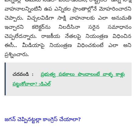
వాహనాలన్నింటినీ ఉప ఎన్నికల ప్రాంతాల్లోనే మోహరించారని
చెప్పారు. విచ్చలవిడిగా సాక్షి వాహనాలకు ఎలా అనుమతి
ఇచ్చారని కలెక్టర్‌ను నిలదీసినా సరైన సమాధానం
చెప్పలేదన్నారు. రాజకీయ నేతలపై నియంత్రణ విధించిన
ఈసీ.. మీడియాపై నియంత్రణ విధించకుంటే ఎలా అని
ప్రశ్నించారు.
చదవండి :
ప్రభుత్వ పథకాలు పొందాలంటే వాళ్ళ కాళ్లు
పట్టుకోవాలా? :డిఎల్
జగన్ చెప్పినట్టల్లా కాంగ్రెస్ చేయాలా?