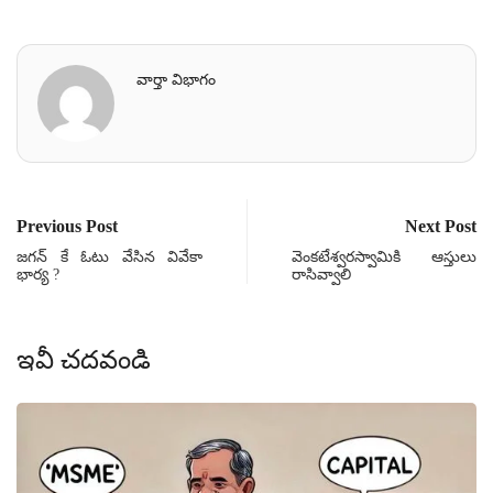
వార్తా విభాగం
Previous Post
Next Post
జగన్ కే ఓటు వేసిన వివేకా
వెంకటేశ్వరస్వామికి ఆస్తులు
భార్య ?
రాసివ్వాలి
ఇవీ చదవండి