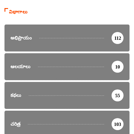
విభాగాలు
అభిప్రాయం
112
ఆలయాలు
10
కథలు
55
చరిత్ర
103