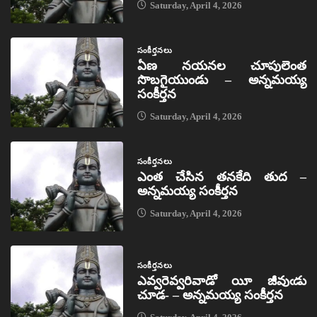
Saturday, April 4, 2026
సంకీర్తనలు
ఏణ నయనల చూపులెంత
సొబగైయుండు – అన్నమయ్య
సంకీర్తన
Saturday, April 4, 2026
సంకీర్తనలు
ఎంత చేసిన తనకేది తుద –
అన్నమయ్య సంకీర్తన
Saturday, April 4, 2026
సంకీర్తనలు
ఎవ్వరెవ్వరివాడో యీ జీవుఁడు
చూడ- – అన్నమయ్య సంకీర్తన