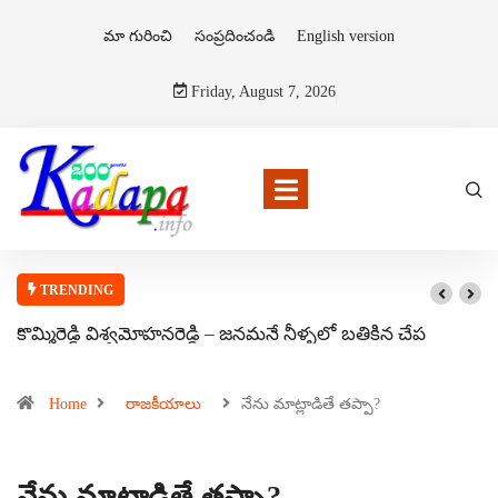
మా గురించి
సంప్రదించండి
English version
Friday, August 7, 2026
TRENDING
కొమ్మిరెడ్డి విశ్వమోహనరెడ్డి – జనమనే నీళ్ళలో బతికిన చేప
Home
రాజకీయాలు
నేను మాట్లాడితే తప్పా?
నేను మాట్లాడితే తప్పా?