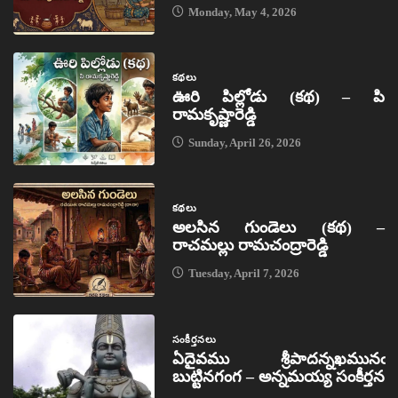
Monday, May 4, 2026
కథలు
ఊరి పిల్లోడు (కథ) – పి
రామకృష్ణారెడ్డి
Sunday, April 26, 2026
కథలు
అలసిన గుండెలు (కథ) –
రాచమల్లు రామచంద్రారెడ్డి
Tuesday, April 7, 2026
సంకీర్తనలు
ఏదైవము శ్రీపాదన్నఖమునఁ
బుట్టినగంగ – అన్నమయ్య సంకీర్తన