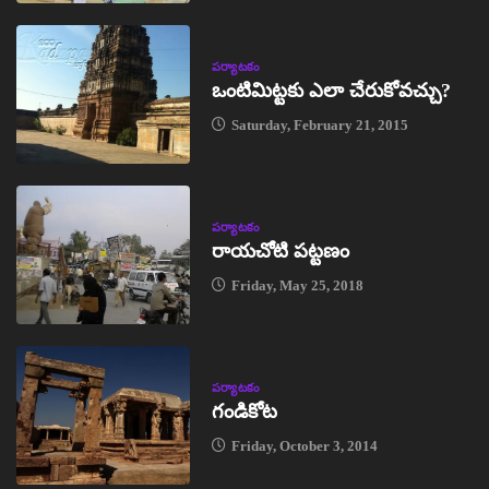
పర్యాటకం
ఒంటిమిట్టకు ఎలా చేరుకోవచ్చు?
Saturday, February 21, 2015
పర్యాటకం
రాయచోటి పట్టణం
Friday, May 25, 2018
పర్యాటకం
గండికోట
Friday, October 3, 2014