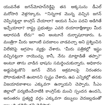
యువనేత జగన్‌మోహన్‌రెడ్డిపై తన అక్కసును డీఎల్
మరోసారి వెళ్లగక్కారు. ‘‘నిన్నగాక మొన్న వచ్చిన జగన్
చెప్పినట్టల్లా కాంగ్రెస్ చేయాలా? ఆయన సీఎం పదవి అడిగితే
ఇచ్చేయాలా? రాష్ట్ర ప్రభుత్వం ఎవరి దయాదాక్షిణ్యాల మీద
ఆధారపడి లేదు’’ అని అంటూనే దుర్భాషలాడారు. ఓ
మంత్రిగా మీరు ఇలాంటి పదజాలం వాడవచ్చా అని ప్రశ్నించిన
విలేకరిపై ఆగ్రహం వ్యక్తం చేశారు. ‘మీరు పత్రికల్లో ఇష్టం
వచ్చినట్లుగా రాయొచ్చు కానీ, నేను మాట్లాడితే తప్పా?’
అంటూ తాను వాడిన భాషను సమర్ధించుకున్నారు. అధికారం
అడ్డుపెట్టుకొని జగన్ చేసిన అక్రమాలపై నిరంతరం
పోరాడుతూనే ఉంటానని స్పష్టం చేశారు. ఉప ఎన్నికల్లో తనకు
విజయావకాశాలు ఎక్కువగా ఉన్నాయని చెప్పారు. సీఎం
జిల్లాలో పర్యటించేనాటికి కాంగ్రెస్‌కు మంచి స్పందన ఉందని,
అనంతరం ప్రత్యర్థి వర్గం ఎక్కువగా డబ్బులు వెదజల్లడంతో