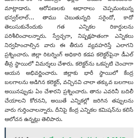
మాట్లాడారు. ఆరోపణలకు ఆధారాలు చెప్పమంటున్న
భన్వర్‌లాల్… తాము చెబుతున్నది సరైందో, కాదో
తెలుసుకునేందుకు గత ఎన్నికల రికార్డులను
పరిశీలించాలన్నారు.
స్వేచ్ఛగా, నిష్పక్షపాతంగా ఎన్నికలు
నిర్వహించాల్సిన వారు ఈ తీరున వ్యవహరిస్తే ఎలాగని
ప్రశ్నించారు. జిల్లా రిటర్నింగ్ అధికారి కడప కలెక్టర్‌పైనా డీఎల్
తీవ్ర స్థాయిలో విమర్శలు చేశారు. కలెక్టర్‌ను ఒకప్పటి చెంచాగా
ఆయన అభివర్ణించారు. జిల్లాకు భారీ స్థాయిలో కేంద్ర
బలగాలను అడిగిన కలెక్టర్, వచ్చినవి చాలా తక్కువ బలగాలు
అయినప్పుడు ఏం చేశారని ప్రశ్నించారు. తాను ఎవరినీ బదిలీ
చేయాలని కోరనని, అయితే ఎన్నికల్లో జరిగిన తప్పులను
వారు గుర్తించాలన్నారు. దీనిపై కేంద్ర ఎన్నికల కమిషన్‌ను కలిసే
ఆలోచన ఉన్నట్లు తెలిపారు.