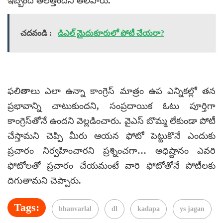
ఇబ్బంది తలెత్తిందని తెలిపారు.
చదవండి :
డిఎల్ మైదుకూరులో పోటీ చేయరా?
ఫలితాలు ఎలా ఉన్నా కాంగ్రెస్ మాత్రం ఉప ఎన్నికల్లో తన
ప్రభావాన్ని చాటుకుందని, సంప్రదాయిక ఓటు పూర్తిగా
కాంగ్రెస్‌తోనే ఉందని వెల్లడించారు. వైఎస్ బొమ్మ లేకుండా పోటీ
చేస్తామని చెప్పి మీరు ఆయన ఫోటో పెట్టుకొనే ఎందుకు
ప్రచారం నిర్వహించారని ప్రశ్నించగా… అధిష్టానం ఎవరి
ఫోటోలతో ప్రచారం చేయమంటే వారి ఫోటోతోనే పోటీలకు
దిగుతామని చెప్పారు.
Tags:
bhanvarlal
dl
kadapa
ys jagan