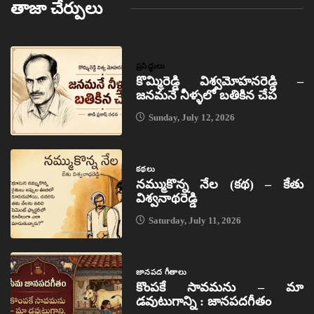
తాజా చేర్పులు
ప్రసిద్ధులు
కొమ్మిరెడ్డి విశ్వమోహనరెడ్డి –
జనమనే నీళ్ళలో బతికిన చేప
Sunday, July 12, 2026
కథలు
నమ్ముకొన్న నేల (కథ) – కేతు
విశ్వనాథరెడ్డి
Saturday, July 11, 2026
జానపద గీతాలు
కొంపకే సావమను – మా
డవుటుగాన్ని : జానపదగీతం