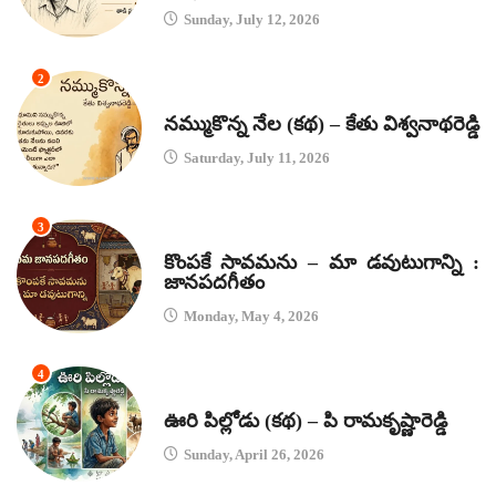
Sunday, July 12, 2026
2
కథలు
నమ్ముకొన్న నేల (కథ) – కేతు విశ్వనాథరెడ్డి
Saturday, July 11, 2026
3
జానపద గీతాలు
కొంపకే సావమను – మా డవుటుగాన్ని :
జానపదగీతం
Monday, May 4, 2026
4
కథలు
ఊరి పిల్లోడు (కథ) – పి రామకృష్ణారెడ్డి
Sunday, April 26, 2026