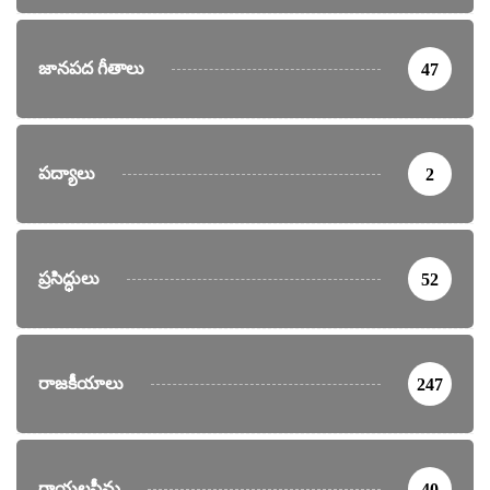
జానపద గీతాలు
47
పద్యాలు
2
ప్రసిద్ధులు
52
రాజకీయాలు
247
రాయలసీమ
40