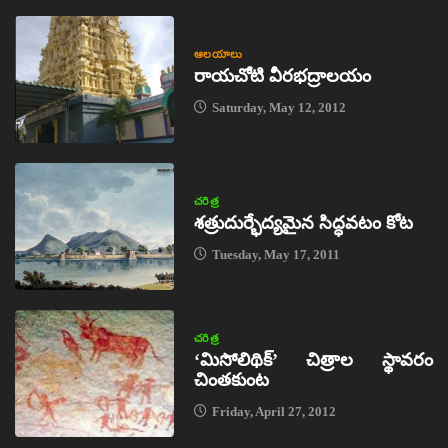
ఆలయాలు
రాయచోటి వీరభద్రాలయం
Saturday, May 12, 2012
చరిత్ర
శత్రుదుర్భేద్యమైన సిద్ధవటం కోట
Tuesday, May 17, 2011
చరిత్ర
‘మిసోలిథిక్‌’ చిత్రాల స్థావరం
చింతకుంట
Friday, April 27, 2012