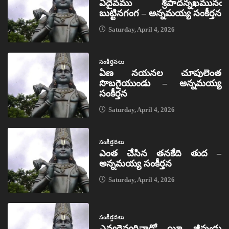
ఏదైవము శ్రీపాదన్నఖమునఁ
బుట్టినగంగ – అన్నమయ్య సంకీర్తన
Saturday, April 4, 2026
సంకీర్తనలు
ఏణ నయనల చూపులెంత
సొబగైయుండు – అన్నమయ్య
సంకీర్తన
Saturday, April 4, 2026
సంకీర్తనలు
ఎంత చేసిన తనకేది తుద –
అన్నమయ్య సంకీర్తన
Saturday, April 4, 2026
సంకీర్తనలు
ఎవ్వరెవ్వరివాడో యీ జీవుఁడు