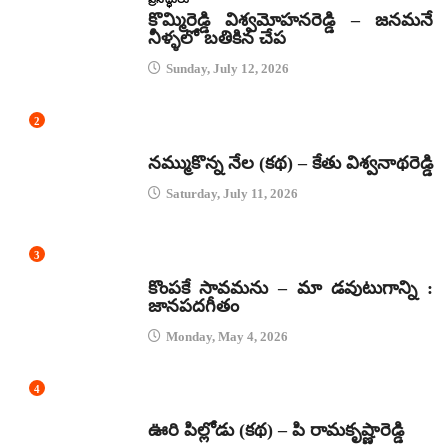
కొమ్మిరెడ్డి విశ్వమోహనరెడ్డి – జనమనే
నీళ్ళలో బతికిన చేప
Sunday, July 12, 2026
2
కథలు
నమ్ముకొన్న నేల (కథ) – కేతు విశ్వనాథరెడ్డి
Saturday, July 11, 2026
3
జానపద గీతాలు
కొంపకే సావమను – మా డవుటుగాన్ని :
జానపదగీతం
Monday, May 4, 2026
4
కథలు
ఊరి పిల్లోడు (కథ) – పి రామకృష్ణారెడ్డి