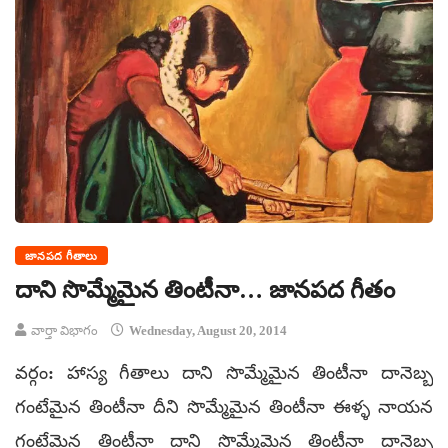
జానపద గీతాలు
దాని సొమ్మేమైన తింటీనా… జానపద గీతం
వార్తా విభాగం
Wednesday, August 20, 2014
వర్గం: హాస్య గీతాలు దాని సొమ్మేమైన తింటీనా దానెబ్బ
గంటేమైన తింటీనా దీని సొమ్మేమైన తింటీనా ఈళ్ళ నాయన
గంటేమైన తింటీనా దాని సొమ్మేమైన తింటీనా దానెబ్బ