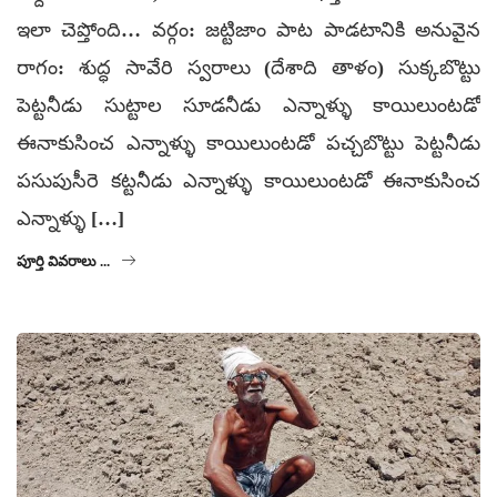
ఇలా చెప్తోంది… వర్గం: జట్టిజాం పాట పాడటానికి అనువైన
రాగం: శుద్ధ సావేరి స్వరాలు (దేశాది తాళం) సుక్కబొట్టు
పెట్టనీడు సుట్టాల సూడనీడు ఎన్నాళ్ళు కాయిలుంటడో
ఈనాకుసించ ఎన్నాళ్ళు కాయిలుంటడో పచ్చబొట్టు పెట్టనీడు
పసుపుసీరె కట్టనీడు ఎన్నాళ్ళు కాయిలుంటడో ఈనాకుసించ
ఎన్నాళ్ళు […]
పూర్తి వివరాలు ...