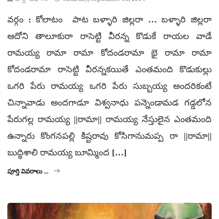
వర్గం : కోలాటం పాట బళ్ళారి జిల్లరా … బళ్ళారి జిల్లరా
ఆదోని తాలూకురా రాసెట్టి వీరన్న కొడుకే రాయల వాడే
రామయ్య రామా రామా కోదండరామా భై రామా రామా
కోదండరామా రాసెట్టి వీరన్నకయితే ఎంతమంది కొడుకుల్లు
ఒగరి పేరు రామయ్య ఒగరి పేరు సుబ్బయ్య అందరికంటే
చిన్నావాడు అందగాడూ విశ్వనాధు పన్నెండామడ గడ్డలోన
పేరుగల్ల రామయ్య ||రామా|| రామయ్య నేస్తులైన ఎంతమంది
ఉన్నారు కొంగనపల్లి కిష్టరావు కోసిగానుమప్ప రా ||రామా||
బుద్ధిశాలి రామయ్య బూమ్మింద […]
పూర్తి వివరాలు ...