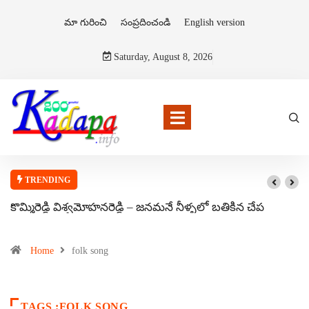
మా గురించి
సంప్రదించండి
English version
Saturday, August 8, 2026
TRENDING
కొమ్మిరెడ్డి విశ్వమోహనరెడ్డి – జనమనే నీళ్ళలో బతికిన చేప
Home
folk song
TAGS :FOLK SONG