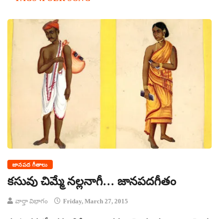
జానపద గీతాలు
కసువు చిమ్మే నల్లనాగీ… జానపదగీతం
వార్తా విభాగం
Friday, March 27, 2015