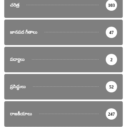
చరిత్ర
103
జానపద గీతాలు
47
పద్యాలు
2
ప్రసిద్ధులు
52
రాజకీయాలు
247