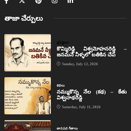
తాజా చేర్పులు
ప్రసిద్ధులు
కొమ్మిరెడ్డి విశ్వమోహనరెడ్డి –
జనమనే నీళ్ళలో బతికిన చేప
Sunday, July 12, 2026
కథలు
నమ్ముకొన్న నేల (కథ) – కేతు
విశ్వనాథరెడ్డి
Saturday, July 11, 2026
జానపద గీతాలు