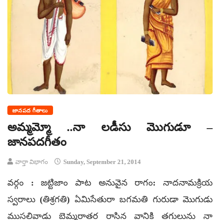
జానపద గీతాలు
అమ్మమ్మో ..నా లడీసు మొగుడూ –
జానపదగీతం
వార్తా విభాగం
Sunday, September 21, 2014
వర్గం : జట్టిజాం పాట అనువైన రాగం: నాదనామక్రియ
స్వరాలు (తిశ్రగతి) ఏమిసేతురా బగమతి గురుడా మొగుడు
ముసలివాడు బెమ్మరాతర రాసిన వానికి తగులును నా