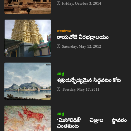
Friday, October 3, 2014
ఆలయాలు
రాయచోటి వీరభద్రాలయం
Saturday, May 12, 2012
చరిత్ర
శత్రుదుర్భేద్యమైన సిద్ధవటం కోట
Tuesday, May 17, 2011
చరిత్ర
‘మిసోలిథిక్‌’ చిత్రాల స్థావరం
చింతకుంట