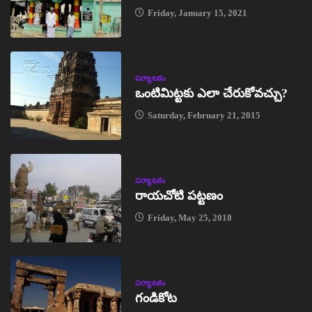
Friday, January 15, 2021
పర్యాటకం
ఒంటిమిట్టకు ఎలా చేరుకోవచ్చు?
Saturday, February 21, 2015
పర్యాటకం
రాయచోటి పట్టణం
Friday, May 25, 2018
పర్యాటకం
గండికోట