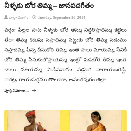
నీళ్ళకు బోర తిమ్మ – జానపదగీతం
వార్తా విభాగం
Tuesday, September 30, 2014
వర్గం: పిల్లల పాట నీళ్ళకు బోర తిమ్మ నిద్దరొస్తాదమ్మ కట్టెలు
తేరా తిమ్మ కడుపు నస్తాదమ్మ నట్టుకు బోర తిమ్మ నడుము
నస్తాదమ్మ పిన్నె దీసుకోర తిమ్మ ఇంతె సాలు మాయమ్మ సేనికి
బోర తిమ్మ సినుకులొస్తాయమ్మ ఇంట్లో పడుకోర తిమ్మ ఇంతె
చాలు మాయమ్మ పాడినవారు: వడ్లూరి నారాయణరెడ్డి,
రాకట్ల, రాయడుర్గము తాలూకా, అనంతపురం జిల్లా
పూర్తి వివరాలు ...