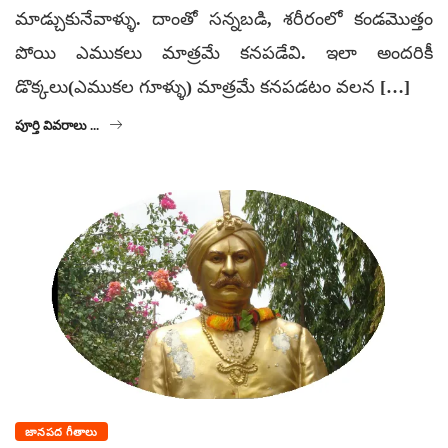
మాడ్చుకునేవాళ్ళు. దాంతో సన్నబడి, శరీరంలో కండమొత్తం
పోయి ఎముకలు మాత్రమే కనపడేవి. ఇలా అందరికీ
డొక్కలు(ఎముకల గూళ్ళు) మాత్రమే కనపడటం వలన […]
పూర్తి వివరాలు ...
జానపద గీతాలు