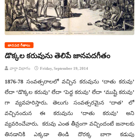
జానపద గీతాలు
డొక్కల కరువును తెలిపే జానపదగీతం
వార్తా విభాగం
Friday, September 19, 2014
1876-78 సంవత్సరాలలో వచ్చిన కరువును ‘దాతు కరువు’
లేదా ‘డొక్కల కరువు’ లేదా ‘పెద్ద కరువు’ లేదా ‘ముష్టి కరువు’
గా వ్యవహరిస్తారు. తెలుగు సంవత్సరమైన ‘దాత’ లో
వచ్చినందున ఈ కరువును ‘దాతు కరువు’ అని
వ్యవరించేవారు. కరువు ఎంత తీవ్రంగా వచ్చిందంటే జనాలకు
తినడానికి ఎక్కడా తిండి దొరక్క బాగా కడుపు