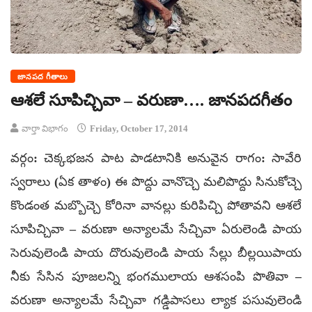
జానపద గీతాలు
ఆశలే సూపిచ్చివా – వరుణా…. జానపదగీతం
వార్తా విభాగం
Friday, October 17, 2014
వర్గం: చెక్కభజన పాట పాడటానికి అనువైన రాగం: సావేరి
స్వరాలు (ఏక తాళం) ఈ పొద్దు వానొచ్చె మలిపొద్దు సినుకోచ్చె
కొండంత మబ్బొచ్చె కోరినా వానల్లు కురిపిచ్చి పోతావని ఆశలే
సూపిచ్చివా – వరుణా అన్యాలమే సేచ్చివా ఏరులెండి పాయ
సెరువులెండి పాయ దొరువులెండి పాయ సేల్లు బీల్లయిపాయ
నీకు సేసిన పూజలన్ని భంగములాయ ఆశసంపి పొతివా –
వరుణా అన్యాలమే సేచ్చివా గడ్డిపాసలు ల్యాక పసువులెండి