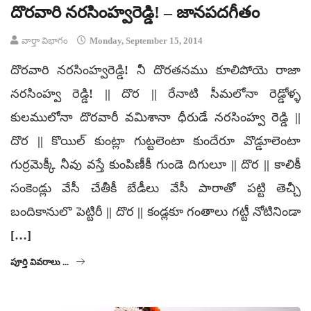
దొరవారి నరసింహ్వరెడ్డి! – జానపదగీతం
వార్తా విభాగం
Monday, September 15, 2014
దొరవారి నరసింహ్వరెడ్డి! నీ దొరతనము కూలిపోయె రాజా
నరసింహ్వ రెడ్డి! || దొర || రేనాటి సీమలోనా రెడ్డోళ్ళ
కులములోనా దొరవారీ వమిశానా ధీరుడే నరసింహ్వ రెడ్డి ||
దొర || కొయిల్ కుంట్లా గుట్టలెంటా కుందేరూ వొడ్డూలెంటా
గుర్రమెక్కీ నీవు వస్తే కుంపిణీకీ గుండె దిగులూ || దొర || కాలికీ
సంకెండ్లు వేసీ చేతీకీ బేడీలు వేసీ పారాతో పట్టి తెచ్చీ
బందికానులొ పెట్టిరీ || దొర || కండ్లకూ గంతాలు గట్టీ నోటినిండా
[…]
పూర్తి వివరాలు ...