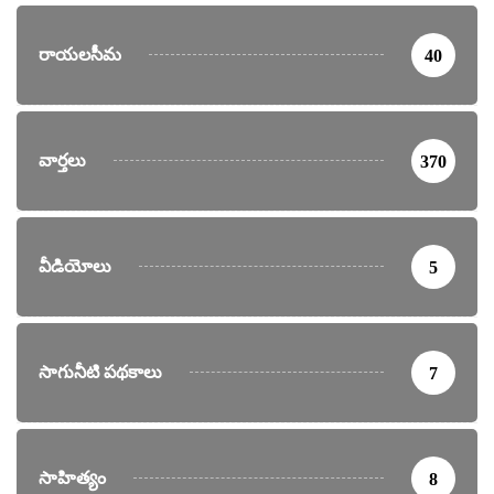
రాయలసీమ
40
వార్తలు
370
వీడియోలు
5
సాగునీటి పథకాలు
7
సాహిత్యం
8