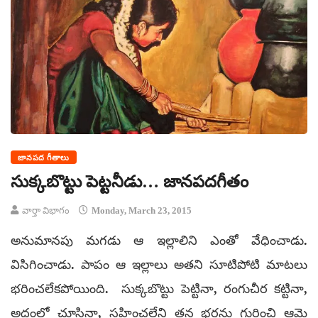
జానపద గీతాలు
సుక్కబొట్టు పెట్టనీడు… జానపదగీతం
వార్తా విభాగం
Monday, March 23, 2015
అనుమానపు మగడు ఆ ఇల్లాలిని ఎంతో వేధించాడు.
విసిగించాడు. పాపం ఆ ఇల్లాలు అతని సూటిపోటి మాటలు
భరించలేకపోయింది. సుక్కబొట్టు పెట్టినా, రంగుచీర కట్టినా,
అద్దంలో చూసినా, సహించలేని తన భర్తను గురించి ఆమె