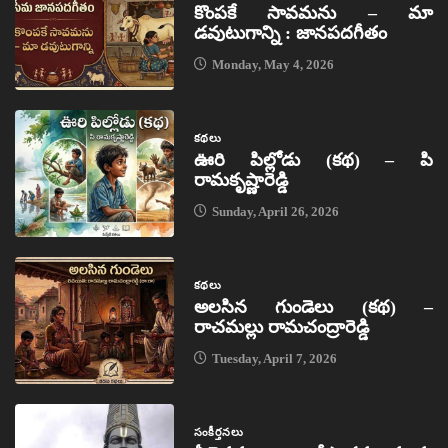
కొంపకే సావమను – మా
డవుటుగాన్ని : జానపదగీతం
Monday, May 4, 2026
కథలు
ఊరి పిల్లోడు (కథ) – పి
రామకృష్ణారెడ్డి
Sunday, April 26, 2026
కథలు
అలసిన గుండెలు (కథ) –
రాచమల్లు రామచంద్రారెడ్డి
Tuesday, April 7, 2026
సంకీర్తనలు