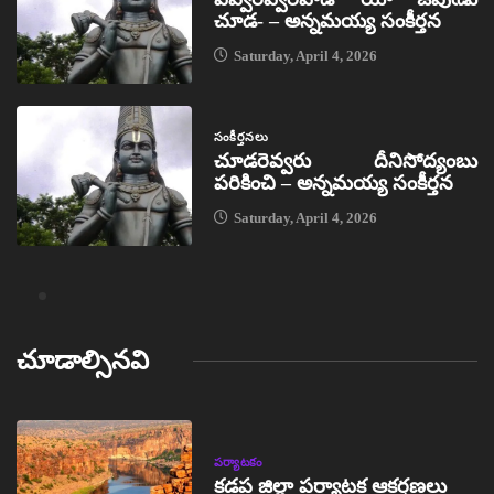
చూడ- – అన్నమయ్య సంకీర్తన
Saturday, April 4, 2026
సంకీర్తనలు
చూడరెవ్వరు దీనిసోద్యంబు
పరికించి – అన్నమయ్య సంకీర్తన
Saturday, April 4, 2026
చూడాల్సినవి
పర్యాటకం
కడప జిల్లా పర్యాటక ఆకర్షణలు