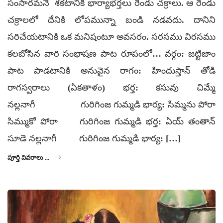
సంసారమనే శకటానికి భార్యాభర్తలు రెండు చక్రాలు. ఆ రెండు
చక్రాలలో దేనికి లోపమున్నా బండి నడవదు. దానిని
సరిచేయటానికి ఒక మనిషంటూ అవసరం. సరసము విరసము
కలబోసిన వారి సంభాషణ పాట రూపంలో… వర్గం: జట్టిజాం
పాట పాడటానికి అనువైన రాగం: హిందుస్తాన్ తోడి
రాగస్వరాలు (ఏకతాళం) భర్త: కసువు చిమ్మే
నల్లనాగీ గురిగింజ గుమ్మడి భార్య: సిమ్మను పోరా
సిమ్ముకో పోరా గురిగింజ గుమ్మడి భర్త: ఏయ్ తంతాన్
సూడె నల్లనాగీ గురిగింజ గుమ్మడి భార్య: […]
పూర్తి వివరాలు ...