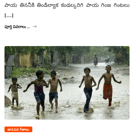
పాయ తిననీకి తిండిల్యాక కండల్కరిగి పాయ గింజ గింటలు
[…]
పూర్తి వివరాలు ...
జానపద గీతాలు