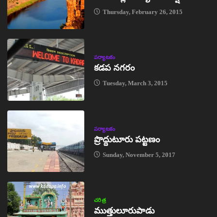
Thursday, February 26, 2015
పర్యాటకం
కడప నగరం
Tuesday, March 3, 2015
పర్యాటకం
ప్రొద్దుటూరు పట్టణం
Sunday, November 5, 2017
చరిత్ర
ముత్తులూరుపాడు