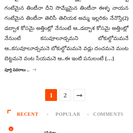
గంటేమైన తింటీనా దీని సొమ్మేమైన తింటీనా ఈళ్ళ నాయన
గంటేమైన తింటీనా తెలిసీ తెలియక అమ్మ ఇల్లరికం నేనొస్తి(2)
డబ్బాశ కోసమై అత్తింట్లో నేనుంటే ఆ..డబ్బాశ కోసమై అత్తింట్లో
నేనుంటే కసువూలూడ్సమని బోకుల్దోమమనే
ఆ..కసువూలూడ్సమనె బోకుల్దోమమనె వడ్లు దంచమనె మంట
బెట్టమనె వంట సేయమనె ఆ..ఈ ఇంటి పనులంటే […]
పూర్తి వివరాలు ...
1
2
RECENT
POPULAR
COMMENTS
1
ప్రసిద్ధులు