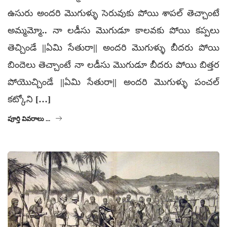
ఉసురు అందరి మొగుళ్ళు సెరువుకు పోయి శాపల్ తెచ్చాంటే
అమ్మమ్మో.. నా లడీసు మొగుడూ కాలవకు పోయి కప్పలు
తెచ్చిండే ||ఏమి సేతురా|| అందరి మొగుళ్ళు బీదరు పోయి
బిందెలు తెచ్చాంటే నా లడీసు మొగుడూ బీదరు పోయి బిత్తర
పోయొచ్చిండే ||ఏమి సేతురా|| అందరి మొగుళ్ళు పంచల్
కట్కోని […]
పూర్తి వివరాలు ...