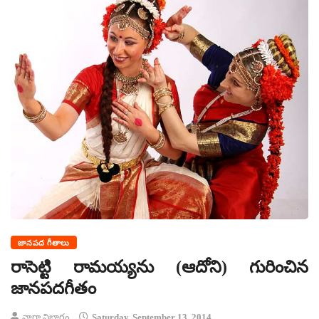
జానపద గీతాలు
రాసెట్టి రామయ్యను (ఆదోని) గురించిన
జానపదగీతం
వార్తా విభాగం
Saturday, September 13, 2014