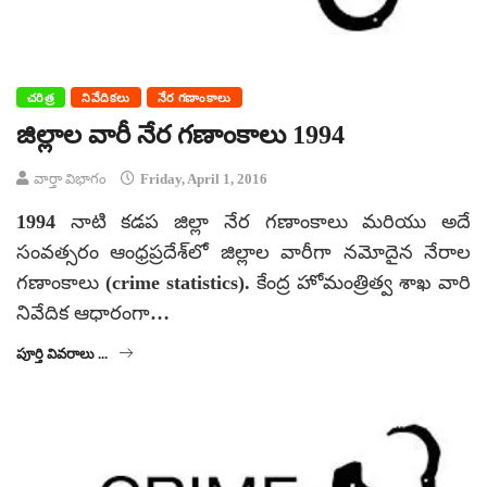
చరిత్ర
నివేదికలు
నేర గణాంకాలు
జిల్లాల వారీ నేర గణాంకాలు 1994
వార్తా విభాగం
Friday, April 1, 2016
1994 నాటి కడప జిల్లా నేర గణాంకాలు మరియు అదే
సంవత్సరం ఆంధ్రప్రదేశ్‌లో జిల్లాల వారీగా నమోదైన నేరాల
గణాంకాలు (crime statistics). కేంద్ర హోమంత్రిత్వ శాఖ వారి
నివేదిక ఆధారంగా…
పూర్తి వివరాలు ...