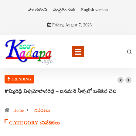
మా గురించి
సంప్రదించండి
English version
Friday, August 7, 2026
TRENDING
కొమ్మిరెడ్డి విశ్వమోహనరెడ్డి – జనమనే నీళ్ళలో బతికిన చేప
Home
నివేదికలు
CATEGORY :నివేదికలు