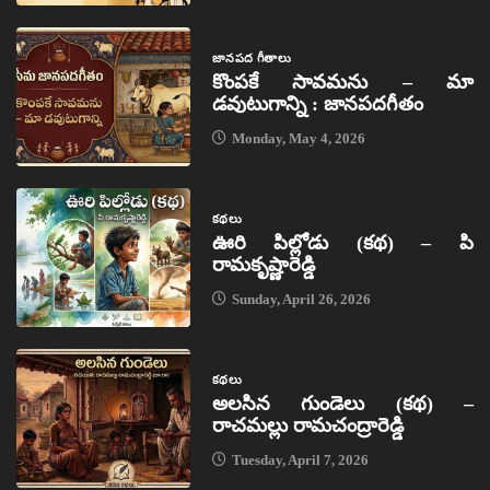
జానపద గీతాలు
కొంపకే సావమను – మా
డవుటుగాన్ని : జానపదగీతం
Monday, May 4, 2026
కథలు
ఊరి పిల్లోడు (కథ) – పి
రామకృష్ణారెడ్డి
Sunday, April 26, 2026
కథలు
అలసిన గుండెలు (కథ) –
రాచమల్లు రామచంద్రారెడ్డి
Tuesday, April 7, 2026