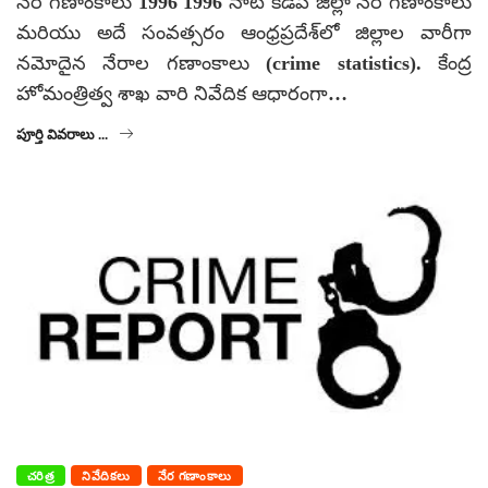
నేర గణాంకాలు 1996 1996 నాటి కడప జిల్లా నేర గణాంకాలు
మరియు అదే సంవత్సరం ఆంధ్రప్రదేశ్‌లో జిల్లాల వారీగా
నమోదైన నేరాల గణాంకాలు (crime statistics). కేంద్ర
హోమంత్రిత్వ శాఖ వారి నివేదిక ఆధారంగా…
పూర్తి వివరాలు ...
చరిత్ర
నివేదికలు
నేర గణాంకాలు