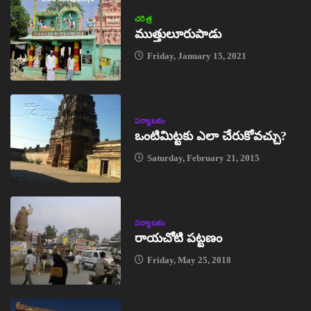
చరిత్ర
ముత్తులూరుపాడు
Friday, January 15, 2021
పర్యాటకం
ఒంటిమిట్టకు ఎలా చేరుకోవచ్చు?
Saturday, February 21, 2015
పర్యాటకం
రాయచోటి పట్టణం
Friday, May 25, 2018