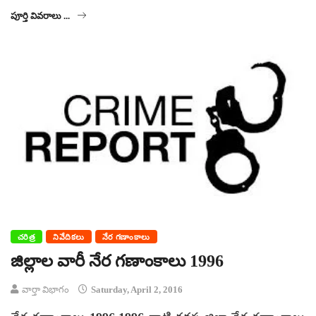
పూర్తి వివరాలు ...
చరిత్ర
నివేదికలు
నేర గణాంకాలు
జిల్లాల వారీ నేర గణాంకాలు 1996
వార్తా విభాగం
Saturday, April 2, 2016