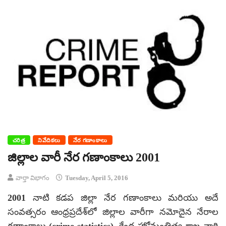
చరిత్ర
నివేదికలు
నేర గణాంకాలు
జిల్లాల వారీ నేర గణాంకాలు 2001
వార్తా విభాగం
Tuesday, April 5, 2016
2001 నాటి కడప జిల్లా నేర గణాంకాలు మరియు అదే
సంవత్సరం ఆంధ్రప్రదేశ్‌లో జిల్లాల వారీగా నమోదైన నేరాల