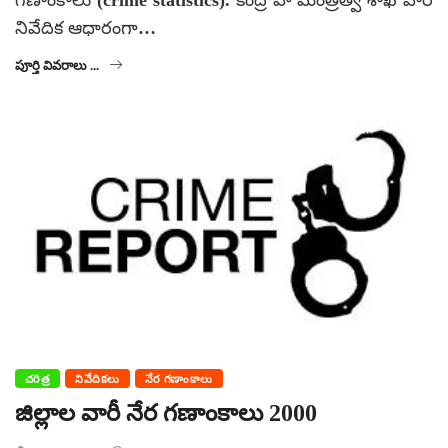
గణాంకాలు (crime statistics). కేంద్ర హోమంత్రిత్వ శాఖ వారి
నివేదిక ఆధారంగా…
పూర్తి వివరాలు ...
చరిత్ర
నివేదికలు
నేర గణాంకాలు
జిల్లాల వారీ నేర గణాంకాలు 2000