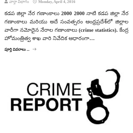
వార్తా విభాగం
Monday, April 4, 2016
కడప జిల్లా నేర గణాంకాలు 2000 2000 నాటి కడప జిల్లా నేర
గణాంకాలు మరియు అదే సంవత్సరం ఆంధ్రప్రదేశ్‌లో జిల్లాల
వారీగా నమోదైన నేరాల గణాంకాలు (crime statistics). కేంద్ర
హోమంత్రిత్వ శాఖ వారి నివేదిక ఆధారంగా…
పూర్తి వివరాలు ...