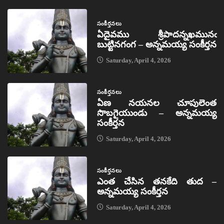
సంకీర్తనలు
ఏదైవము శ్రీపాదన్నఖమునఁ
బుట్టినగంగ – అన్నమయ్య సంకీర్తన
Saturday, April 4, 2026
సంకీర్తనలు
ఏణ నయనల చూపులెంత
సొబగైయుండు – అన్నమయ్య
సంకీర్తన
Saturday, April 4, 2026
సంకీర్తనలు
ఎంత చేసిన తనకేది తుద –
అన్నమయ్య సంకీర్తన
Saturday, April 4, 2026