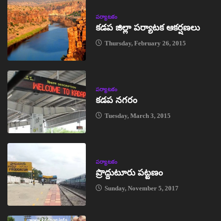
పర్యాటకం
కడప జిల్లా పర్యాటక ఆకర్షణలు
Thursday, February 26, 2015
పర్యాటకం
కడప నగరం
Tuesday, March 3, 2015
పర్యాటకం
ప్రొద్దుటూరు పట్టణం
Sunday, November 5, 2017