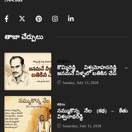
తాజా చేర్పులు
ప్రసిద్ధులు
కొమ్మిరెడ్డి విశ్వమోహనరెడ్డి –
జనమనే నీళ్ళలో బతికిన చేప
Sunday, July 12, 2026
కథలు
నమ్ముకొన్న నేల (కథ) – కేతు
విశ్వనాథరెడ్డి
Saturday, July 11, 2026