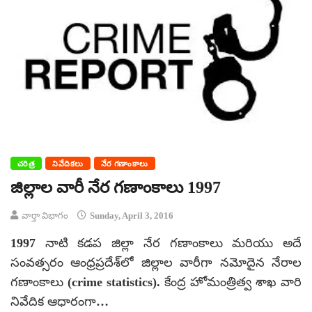
చరిత్ర
నివేదికలు
నేర గణాంకాలు
జిల్లాల వారీ నేర గణాంకాలు 1997
వార్తా విభాగం
Sunday, April 3, 2016
1997 నాటి కడప జిల్లా నేర గణాంకాలు మరియు అదే
సంవత్సరం ఆంధ్రప్రదేశ్‌లో జిల్లాల వారీగా నమోదైన నేరాల
గణాంకాలు (crime statistics). కేంద్ర హోమంత్రిత్వ శాఖ వారి
నివేదిక ఆధారంగా…