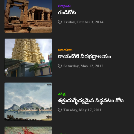
పర్యాటకం
గండికోట
Friday, October 3, 2014
ఆలయాలు
రాయచోటి వీరభద్రాలయం
Saturday, May 12, 2012
చరిత్ర
శత్రుదుర్భేద్యమైన సిద్ధవటం కోట
Tuesday, May 17, 2011