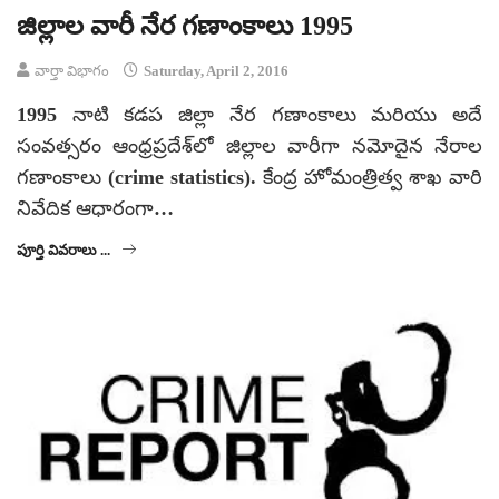
జిల్లాల వారీ నేర గణాంకాలు 1995
వార్తా విభాగం
Saturday, April 2, 2016
1995 నాటి కడప జిల్లా నేర గణాంకాలు మరియు అదే
సంవత్సరం ఆంధ్రప్రదేశ్‌లో జిల్లాల వారీగా నమోదైన నేరాల
గణాంకాలు (crime statistics). కేంద్ర హోమంత్రిత్వ శాఖ వారి
నివేదిక ఆధారంగా…
పూర్తి వివరాలు ...