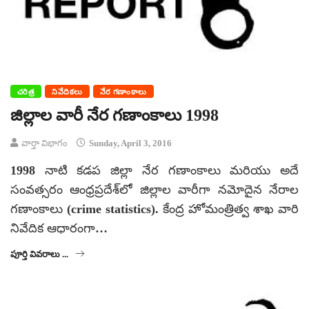
చరిత్ర
నివేదికలు
నేర గణాంకాలు
జిల్లాల వారీ నేర గణాంకాలు 1998
వార్తా విభాగం
Sunday, April 3, 2016
1998 నాటి కడప జిల్లా నేర గణాంకాలు మరియు అదే
సంవత్సరం ఆంధ్రప్రదేశ్‌లో జిల్లాల వారీగా నమోదైన నేరాల
గణాంకాలు (crime statistics). కేంద్ర హోమంత్రిత్వ శాఖ వారి
నివేదిక ఆధారంగా…
పూర్తి వివరాలు ...