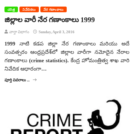
చరిత్ర
నివేదికలు
నేర గణాంకాలు
జిల్లాల వారీ నేర గణాంకాలు 1999
వార్తా విభాగం
Sunday, April 3, 2016
1999 నాటి కడప జిల్లా నేర గణాంకాలు మరియు అదే
సంవత్సరం ఆంధ్రప్రదేశ్‌లో జిల్లాల వారీగా నమోదైన నేరాల
గణాంకాలు (crime statistics). కేంద్ర హోమంత్రిత్వ శాఖ వారి
నివేదిక ఆధారంగా…
పూర్తి వివరాలు ...