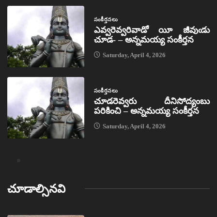
సంకీర్తనలు
ఎవ్వరెవ్వరివాడో యీ జీవుఁడు
చూడ- – అన్నమయ్య సంకీర్తన
Saturday, April 4, 2026
సంకీర్తనలు
చూడరెవ్వరు దీనిసోద్యంబు
పరికించి – అన్నమయ్య సంకీర్తన
Saturday, April 4, 2026
చూడాల్సినవి