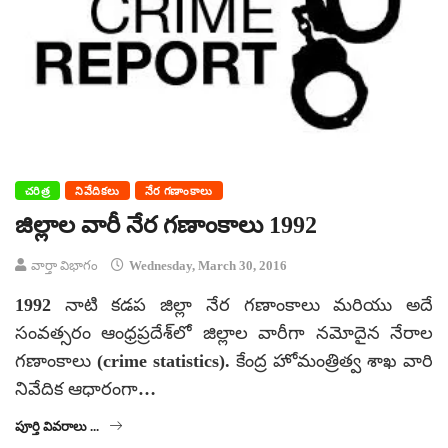
చరిత్ర
నివేదికలు
నేర గణాంకాలు
జిల్లాల వారీ నేర గణాంకాలు 1992
వార్తా విభాగం
Wednesday, March 30, 2016
1992 నాటి కడప జిల్లా నేర గణాంకాలు మరియు అదే
సంవత్సరం ఆంధ్రప్రదేశ్‌లో జిల్లాల వారీగా నమోదైన నేరాల
గణాంకాలు (crime statistics). కేంద్ర హోమంత్రిత్వ శాఖ వారి
నివేదిక ఆధారంగా…
పూర్తి వివరాలు ...