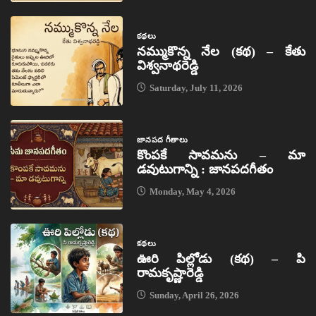
కథలు
నమ్ముకొన్న నేల (కథ) – కేతు
విశ్వనాథరెడ్డి
Saturday, July 11, 2026
జానపద గీతాలు
కొంపకే సావమను – మా
డవుటుగాన్ని : జానపదగీతం
Monday, May 4, 2026
కథలు
ఊరి పిల్లోడు (కథ) – పి
రామకృష్ణారెడ్డి
Sunday, April 26, 2026