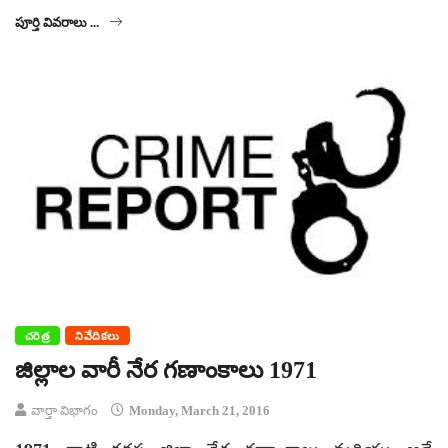
పూర్తి వివరాలు ...
చరిత్ర
నివేదికలు
జిల్లాల వారీ నేర గణాంకాలు 1971
వార్తా విభాగం
Monday, March 21, 2016