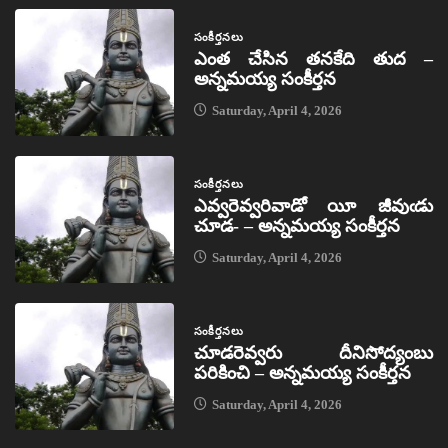
సంకీర్తనలు
ఎంత చేసిన తనకేది తుద –
అన్నమయ్య సంకీర్తన
Saturday, April 4, 2026
సంకీర్తనలు
ఎవ్వరెవ్వరివాడో యీ జీవుఁడు
చూడ- – అన్నమయ్య సంకీర్తన
Saturday, April 4, 2026
సంకీర్తనలు
చూడరెవ్వరు దీనిసోద్యంబు
పరికించి – అన్నమయ్య సంకీర్తన
Saturday, April 4, 2026