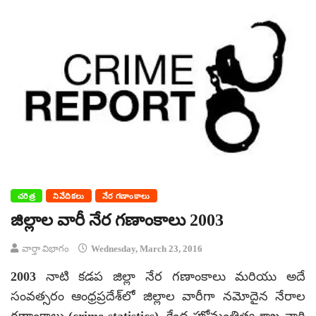
చరిత్ర
నివేదికలు
నేర గణాంకాలు
జిల్లాల వారీ నేర గణాంకాలు 2003
వార్తా విభాగం
Wednesday, March 23, 2016
2003 నాటి కడప జిల్లా నేర గణాంకాలు మరియు అదే
సంవత్సరం ఆంధ్రప్రదేశ్‌లో జిల్లాల వారీగా నమోదైన నేరాల