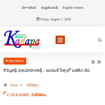
మా గురించి
సంప్రదించండి
English version
Friday, August 7, 2026
TRENDING
కొమ్మిరెడ్డి విశ్వమోహనరెడ్డి – జనమనే నీళ్ళలో బతికిన చేప
Home
నివేదికలు
CATEGORY :నివేదికలు