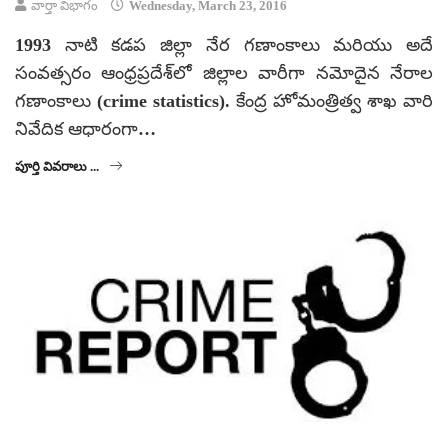
వార్తా విభాగం
Wednesday, March 23, 2016
1993 నాటి కడప జిల్లా నేర గణాంకాలు మరియు అదే
సంవత్సరం ఆంధ్రప్రదేశ్‌లో జిల్లాల వారీగా నమోదైన నేరాల
గణాంకాలు (crime statistics). కేంద్ర హోమంత్రిత్వ శాఖ వారి
నివేదిక ఆధారంగా…
పూర్తి వివరాలు ...