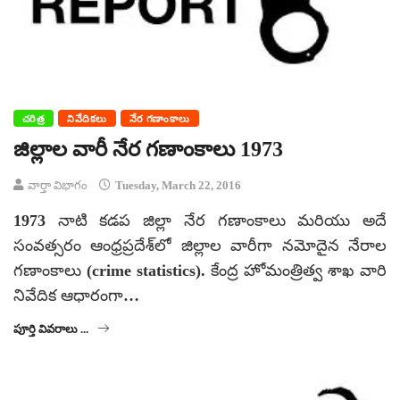
చరిత్ర
నివేదికలు
నేర గణాంకాలు
జిల్లాల వారీ నేర గణాంకాలు 1973
వార్తా విభాగం
Tuesday, March 22, 2016
1973 నాటి కడప జిల్లా నేర గణాంకాలు మరియు అదే
సంవత్సరం ఆంధ్రప్రదేశ్‌లో జిల్లాల వారీగా నమోదైన నేరాల
గణాంకాలు (crime statistics). కేంద్ర హోమంత్రిత్వ శాఖ వారి
నివేదిక ఆధారంగా…
పూర్తి వివరాలు ...