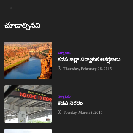
చూడాల్సినవి
పర్యాటకం
కడప జిల్లా పర్యాటక ఆకర్షణలు
Thursday, February 26, 2015
పర్యాటకం
కడప నగరం
Tuesday, March 3, 2015