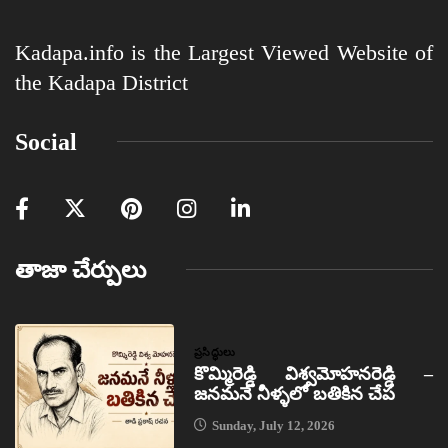
Kadapa.info is the Largest Viewed Website of
the Kadapa District
Social
తాజా చేర్పులు
ప్రసిద్ధులు
కొమ్మిరెడ్డి విశ్వమోహనరెడ్డి –
జనమనే నీళ్ళలో బతికిన చేప
Sunday, July 12, 2026