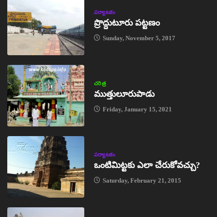
పర్యాటకం
ప్రొద్దుటూరు పట్టణం
Sunday, November 5, 2017
చరిత్ర
ముత్తులూరుపాడు
Friday, January 15, 2021
పర్యాటకం
ఒంటిమిట్టకు ఎలా చేరుకోవచ్చు?
Saturday, February 21, 2015