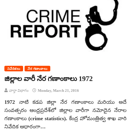
నివేదికలు
నేర గణాంకాలు
జిల్లాల వారీ నేర గణాంకాలు 1972
వార్తా విభాగం
Monday, March 21, 2016
1972 నాటి కడప జిల్లా నేర గణాంకాలు మరియు అదే
సంవత్సరం ఆంధ్రప్రదేశ్‌లో జిల్లాల వారీగా నమోదైన నేరాల
గణాంకాలు (crime statistics). కేంద్ర హోమంత్రిత్వ శాఖ వారి
నివేదిక ఆధారంగా…