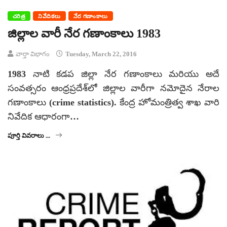
చరిత్ర
నివేదికలు
నేర గణాంకాలు
జిల్లాల వారీ నేర గణాంకాలు 1983
వార్తా విభాగం
Tuesday, March 22, 2016
1983 నాటి కడప జిల్లా నేర గణాంకాలు మరియు అదే
సంవత్సరం ఆంధ్రప్రదేశ్‌లో జిల్లాల వారీగా నమోదైన నేరాల
గణాంకాలు (crime statistics). కేంద్ర హోమంత్రిత్వ శాఖ వారి
నివేదిక ఆధారంగా…
పూర్తి వివరాలు ...