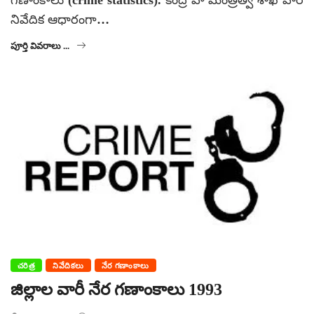
గణాంకాలు (crime statistics). కేంద్ర హోమంత్రిత్వ శాఖ వారి
నివేదిక ఆధారంగా…
పూర్తి వివరాలు ...
చరిత్ర
నివేదికలు
నేర గణాంకాలు
జిల్లాల వారీ నేర గణాంకాలు 1993