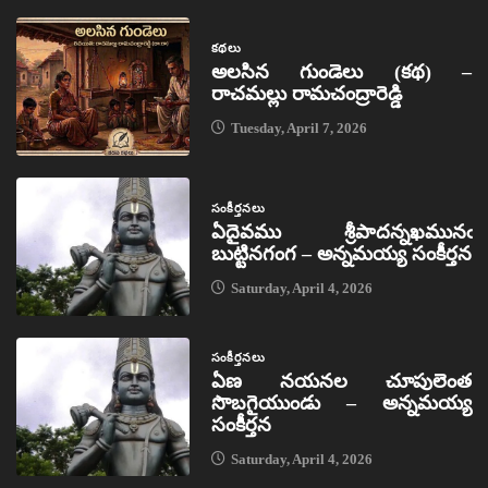
కథలు
అలసిన గుండెలు (కథ) –
రాచమల్లు రామచంద్రారెడ్డి
Tuesday, April 7, 2026
సంకీర్తనలు
ఏదైవము శ్రీపాదన్నఖమునఁ
బుట్టినగంగ – అన్నమయ్య సంకీర్తన
Saturday, April 4, 2026
సంకీర్తనలు
ఏణ నయనల చూపులెంత
సొబగైయుండు – అన్నమయ్య
సంకీర్తన
Saturday, April 4, 2026