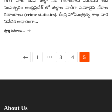
1971 నాటి కడప జిల్లా నేర గణాంకాలు మరియు అదే
సంవత్సరం ఆంధ్రప్రదేశ్ లో జిల్లాల వారీగా నమోదైన నేరాల
గణాంకాలు (crime statistics). కేంద్ర హోమంత్రిత్వ శాఖ వారి
నివేదిక ఆధారంగా...
పూర్తి వివరాలు ...
…
1
3
4
5
About Us