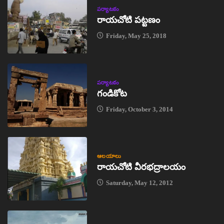
పర్యాటకం
రాయచోటి పట్టణం
Friday, May 25, 2018
పర్యాటకం
గండికోట
Friday, October 3, 2014
ఆలయాలు
రాయచోటి వీరభద్రాలయం
Saturday, May 12, 2012