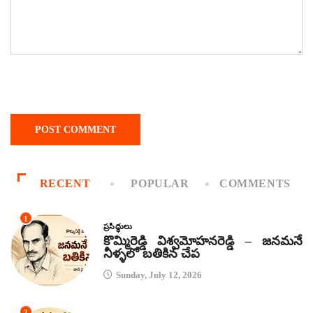
RECENT
POPULAR
COMMENTS
1
ప్రసిద్ధులు
కొమ్మిరెడ్డి విశ్వమోహనరెడ్డి – జనమనే
నీళ్ళలో బతికిన చేప
Sunday, July 12, 2026
2