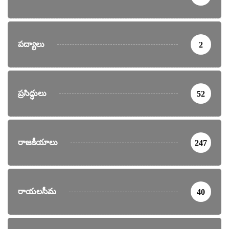
పద్యాలు
2
ప్రసిద్ధులు
52
రాజకీయాలు
247
రాయలసీమ
40