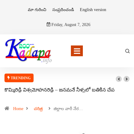
మా గురించి
సంప్రదించండి
English version
Friday, August 7, 2026
TRENDING
కొమ్మిరెడ్డి విశ్వమోహనరెడ్డి – జనమనే నీళ్ళలో బతికిన చేప
Home
చరిత్ర
జిల్లాల వారీ నేర…