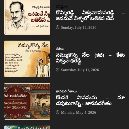
ప్రసిద్ధులు
కొమ్మిరెడ్డి విశ్వమోహనరెడ్డి –
జనమనే నీళ్ళలో బతికిన చేప
Sunday, July 12, 2026
కథలు
నమ్ముకొన్న నేల (కథ) – కేతు
విశ్వనాథరెడ్డి
Saturday, July 11, 2026
జానపద గీతాలు
కొంపకే సావమను – మా
డవుటుగాన్ని : జానపదగీతం
Monday, May 4, 2026