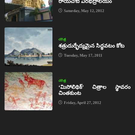
రాయచోటి వీరభద్రాలయం
Saturday, May 12, 2012
చరిత్ర
శత్రుదుర్భేద్యమైన సిద్ధవటం కోట
Tuesday, May 17, 2011
చరిత్ర
‘మిసోలిథిక్‌’ చిత్రాల స్థావరం
చింతకుంట
Friday, April 27, 2012