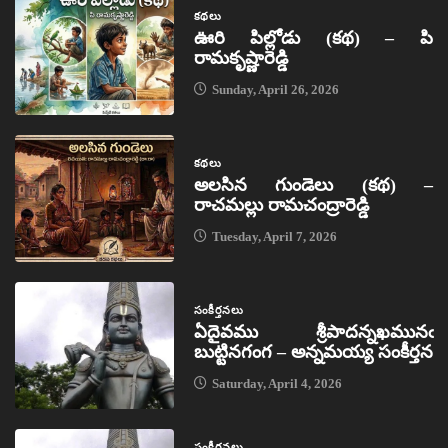
కథలు
ఊరి పిల్లోడు (కథ) – పి
రామకృష్ణారెడ్డి
Sunday, April 26, 2026
కథలు
అలసిన గుండెలు (కథ) –
రాచమల్లు రామచంద్రారెడ్డి
Tuesday, April 7, 2026
సంకీర్తనలు
ఏదైవము శ్రీపాదన్నఖమునఁ
బుట్టినగంగ – అన్నమయ్య సంకీర్తన
Saturday, April 4, 2026
సంకీర్తనలు