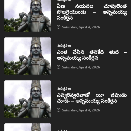
ఏణ నయనల చూపులెంత
సొబగైయుండు – అన్నమయ్య
సంకీర్తన
Saturday, April 4, 2026
సంకీర్తనలు
ఎంత చేసిన తనకేది తుద –
అన్నమయ్య సంకీర్తన
Saturday, April 4, 2026
సంకీర్తనలు
ఎవ్వరెవ్వరివాడో యీ జీవుఁడు
చూడ- – అన్నమయ్య సంకీర్తన
Saturday, April 4, 2026