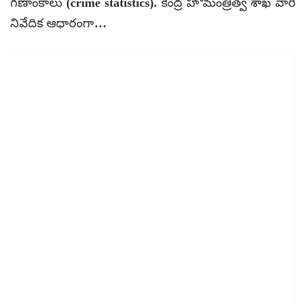
గణాంకాలు (crime statistics). కేంద్ర హోమంత్రిత్వ శాఖ వారి
నివేదిక ఆధారంగా…