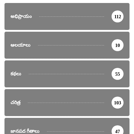
అభిప్రాయం
112
ఆలయాలు
10
కథలు
55
చరిత్ర
103
జానపద గీతాలు
47