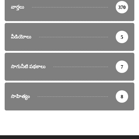
వార్తలు
370
వీడియోలు
5
సాగునీటి పథకాలు
7
సాహిత్యం
8