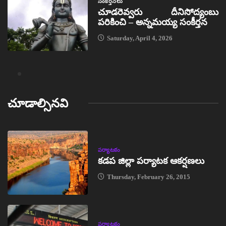
సంకీర్తనలు
చూడరెవ్వరు దీనిసోద్యంబు
పరికించి – అన్నమయ్య సంకీర్తన
Saturday, April 4, 2026
చూడాల్సినవి
పర్యాటకం
కడప జిల్లా పర్యాటక ఆకర్షణలు
Thursday, February 26, 2015
పర్యాటకం