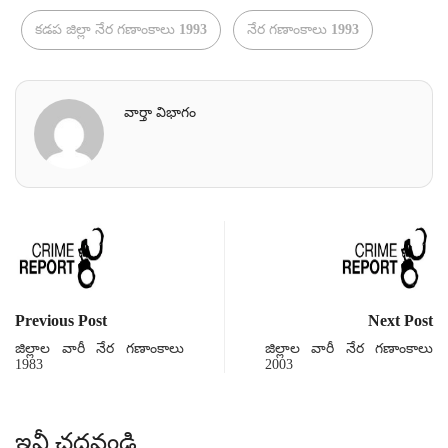
కడప జిల్లా నేర గణాంకాలు 1993
నేర గణాంకాలు 1993
వార్తా విభాగం
Previous Post
Next Post
జిల్లాల వారీ నేర గణాంకాలు
జిల్లాల వారీ నేర గణాంకాలు
1983
2003
ఇవీ చదవండి