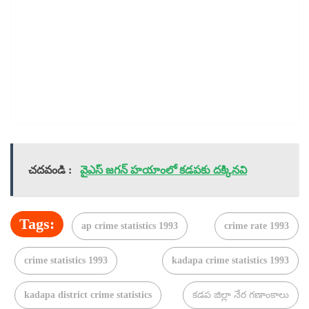
చదవండి :
వైఎస్ జగన్ హయాంలో కడపకు దక్కినవి
Tags:
ap crime statistics 1993
crime rate 1993
crime statistics 1993
kadapa crime statistics 1993
kadapa district crime statistics
కడప జిల్లా నేర గణాంకాలు