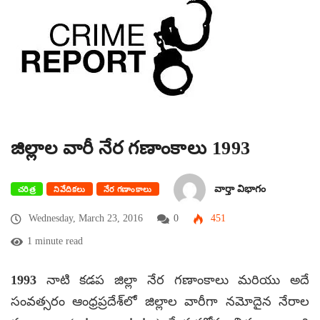
జిల్లాల వారీ నేర గణాంకాలు 1993
వార్తా విభాగం
చరిత్ర
నివేదికలు
నేర గణాంకాలు
Wednesday, March 23, 2016
0
451
1 minute read
1993 నాటి కడప జిల్లా నేర గణాంకాలు మరియు అదే
సంవత్సరం ఆంధ్రప్రదేశ్‌లో జిల్లాల వారీగా నమోదైన నేరాల