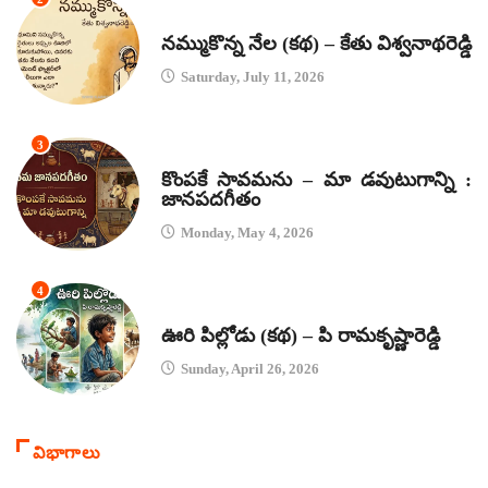
కథలు
నమ్ముకొన్న నేల (కథ) – కేతు విశ్వనాథరెడ్డి
Saturday, July 11, 2026
3
జానపద గీతాలు
కొంపకే సావమను – మా డవుటుగాన్ని :
జానపదగీతం
Monday, May 4, 2026
4
కథలు
ఊరి పిల్లోడు (కథ) – పి రామకృష్ణారెడ్డి
Sunday, April 26, 2026
విభాగాలు