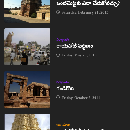
ఒంటిమిట్టకు ఎలా చేరుకోవచ్చు?
Saturday, February 21, 2015
పర్యాటకం
రాయచోటి పట్టణం
Friday, May 25, 2018
పర్యాటకం
గండికోట
Friday, October 3, 2014
ఆలయాలు