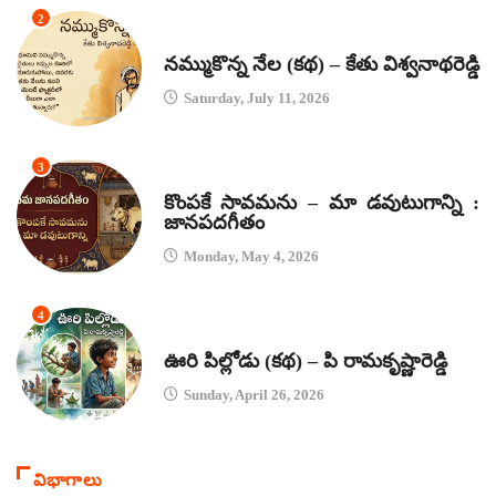
2
కథలు
నమ్ముకొన్న నేల (కథ) – కేతు విశ్వనాథరెడ్డి
Saturday, July 11, 2026
3
జానపద గీతాలు
కొంపకే సావమను – మా డవుటుగాన్ని :
జానపదగీతం
Monday, May 4, 2026
4
కథలు
ఊరి పిల్లోడు (కథ) – పి రామకృష్ణారెడ్డి
Sunday, April 26, 2026
విభాగాలు