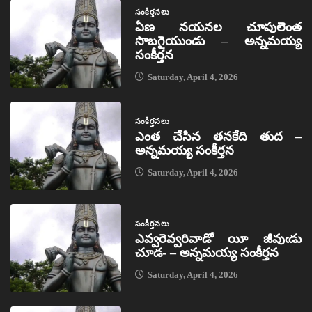
సంకీర్తనలు
ఏణ నయనల చూపులెంత
సొబగైయుండు – అన్నమయ్య
సంకీర్తన
Saturday, April 4, 2026
సంకీర్తనలు
ఎంత చేసిన తనకేది తుద –
అన్నమయ్య సంకీర్తన
Saturday, April 4, 2026
సంకీర్తనలు
ఎవ్వరెవ్వరివాడో యీ జీవుఁడు
చూడ- – అన్నమయ్య సంకీర్తన
Saturday, April 4, 2026