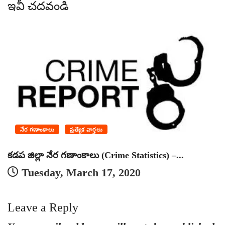
ఇవీ చదవండి
నేర గణాంకాలు
ప్రత్యేక వార్తలు
కడప జిల్లా నేర గణాంకాలు (Crime Statistics) –...
జ
Tuesday, March 17, 2020
Leave a Reply