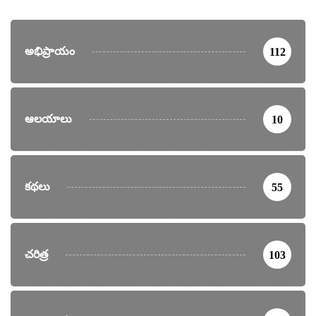
అభిప్రాయం
112
ఆలయాలు
10
కథలు
55
చరిత్ర
103