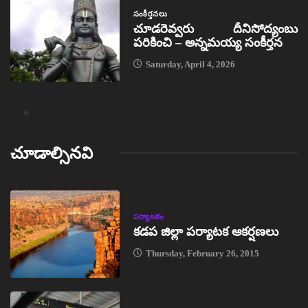
సంకీర్తనలు
చూడరెవ్వరు దీనిసోద్యంబు
పరికించి – అన్నమయ్య సంకీర్తన
Saturday, April 4, 2026
చూడాల్సినవి
పర్యాటకం
కడప జిల్లా పర్యాటక ఆకర్షణలు
Thursday, February 26, 2015