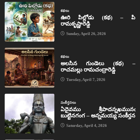
కథలు
ఊరి పిల్లోడు (కథ) – పి
రామకృష్ణారెడ్డి
Sunday, April 26, 2026
కథలు
అలసిన గుండెలు (కథ) –
రాచమల్లు రామచంద్రారెడ్డి
Tuesday, April 7, 2026
సంకీర్తనలు
ఏదైవము శ్రీపాదన్నఖమునఁ
బుట్టినగంగ – అన్నమయ్య సంకీర్తన
Saturday, April 4, 2026