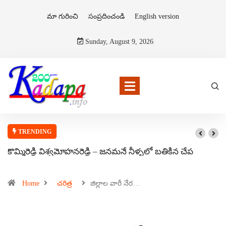
మా గురించి
సంప్రదించండి
English version
Sunday, August 9, 2026
TRENDING
కొమ్మిరెడ్డి విశ్వమోహనరెడ్డి – జనమనే నీళ్ళలో బతికిన చేప
Home
చరిత్ర
జిల్లాల వారీ నేర…