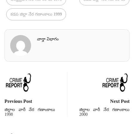
కడప జిల్లా నేర గణాంకాలు 1999
వార్తా విభాగం
Previous Post
Next Post
జిల్లాల వారీ నేర గణాంకాలు
జిల్లాల వారీ నేర గణాంకాలు
1998
2000