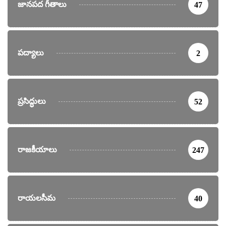
జానపద గీతాలు
47
పద్యాలు
2
ప్రసిద్ధులు
52
రాజకీయాలు
247
రాయలసీమ
40