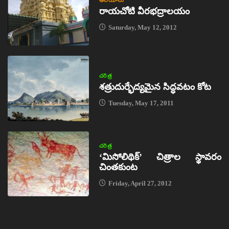
ఆలయాలు
రాయచోటి వీరభద్రాలయం
Saturday, May 12, 2012
చరిత్ర
శత్రుదుర్భేద్యమైన సిద్ధవటం కోట
Tuesday, May 17, 2011
చరిత్ర
‘మిసోలిథిక్‌’ చిత్రాల స్థావరం
చింతకుంట
Friday, April 27, 2012