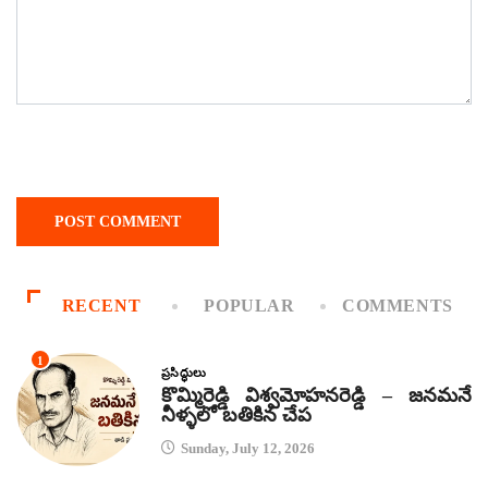
RECENT
POPULAR
COMMENTS
1
ప్రసిద్ధులు
కొమ్మిరెడ్డి విశ్వమోహనరెడ్డి – జనమనే
నీళ్ళలో బతికిన చేప
Sunday, July 12, 2026