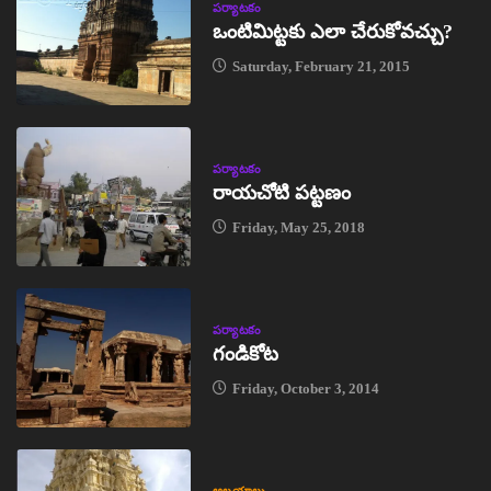
పర్యాటకం
ఒంటిమిట్టకు ఎలా చేరుకోవచ్చు?
Saturday, February 21, 2015
పర్యాటకం
రాయచోటి పట్టణం
Friday, May 25, 2018
పర్యాటకం
గండికోట
Friday, October 3, 2014