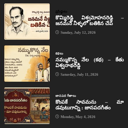
ప్రసిద్ధులు
కొమ్మిరెడ్డి విశ్వమోహనరెడ్డి –
జనమనే నీళ్ళలో బతికిన చేప
Sunday, July 12, 2026
కథలు
నమ్ముకొన్న నేల (కథ) – కేతు
విశ్వనాథరెడ్డి
Saturday, July 11, 2026
జానపద గీతాలు
కొంపకే సావమను – మా
డవుటుగాన్ని : జానపదగీతం
Monday, May 4, 2026