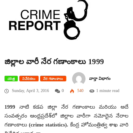
జిల్లాల వారీ నేర గణాంకాలు 1999
వార్తా విభాగం
చరిత్ర
నివేదికలు
నేర గణాంకాలు
Sunday, April 3, 2016
0
540
1 minute read
1999 నాటి కడప జిల్లా నేర గణాంకాలు మరియు అదే
సంవత్సరం ఆంధ్రప్రదేశ్‌లో జిల్లాల వారీగా నమోదైన నేరాల
గణాంకాలు (crime statistics). కేంద్ర హోమంత్రిత్వ శాఖ వారి