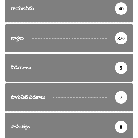
రాయలసీమ
40
వార్తలు
370
వీడియోలు
5
సాగునీటి పథకాలు
7
సాహిత్యం
8