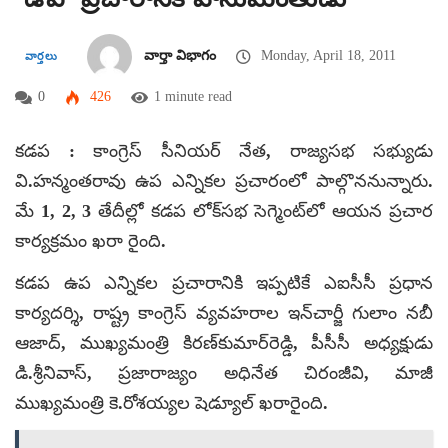
వార్తా విభాగం
Monday, April 18, 2011
వార్తలు
0
426
1 minute read
కడప : కాంగ్రెస్‌ సీనియర్‌ నేత, రాజ్యసభ సభ్యుడు
వి.హన్మంతరావు ఉప ఎన్నికల ప్రచారంలో పాల్గొననున్నారు.
మే 1, 2, 3 తేదీల్లో కడప లోక్‌సభ సెగ్మెంట్‌లో ఆయన ప్రచార
కార్యక్రమం ఖరా రైంది.
కడప ఉప ఎన్నికల ప్రచారానికి ఇప్పటికే ఎఐసీసీ ప్రధాన
కార్యదర్శి, రాష్ట్ర కాంగ్రెస్‌ వ్యవహరాల ఇన్‌చార్జీ గులాం నబీ
ఆజాద్‌, ముఖ్యమంత్రి కిరణ్‌కుమార్‌రెడ్డి, పీసీసీ అధ్యక్షుడు
డి.శ్రీనివాస్‌, ప్రజారాజ్యం అధినేత చిరంజీవి, మాజీ
ముఖ్యమంత్రి కె.రోశయ్యల షెడ్యూల్‌ ఖరారైంది.