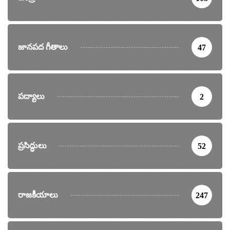
జానపద గీతాలు
47
పద్యాలు
2
ప్రసిద్ధులు
52
రాజకీయాలు
247