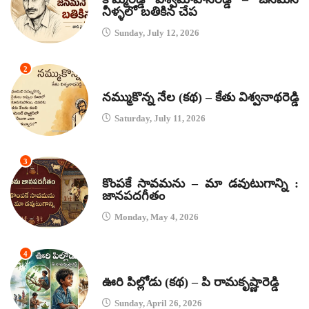
నీళ్ళలో బతికిన చేప
Sunday, July 12, 2026
2
కథలు
నమ్ముకొన్న నేల (కథ) – కేతు విశ్వనాథరెడ్డి
Saturday, July 11, 2026
3
జానపద గీతాలు
కొంపకే సావమను – మా డవుటుగాన్ని :
జానపదగీతం
Monday, May 4, 2026
4
కథలు
ఊరి పిల్లోడు (కథ) – పి రామకృష్ణారెడ్డి
Sunday, April 26, 2026