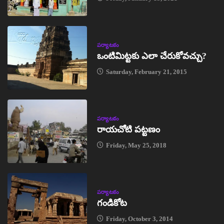
పర్యాటకం
ఒంటిమిట్టకు ఎలా చేరుకోవచ్చు?
Saturday, February 21, 2015
పర్యాటకం
రాయచోటి పట్టణం
Friday, May 25, 2018
పర్యాటకం
గండికోట
Friday, October 3, 2014