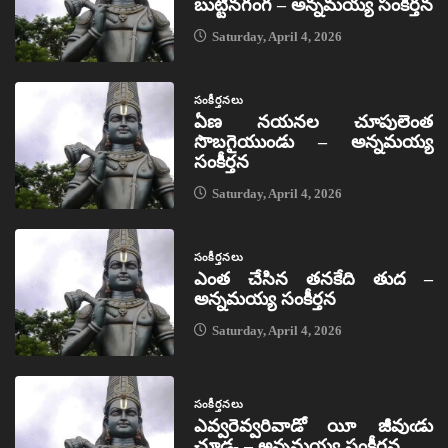
బుట్టినగంగ – అన్నమయ్య సంకీర్తన
Saturday, April 4, 2026
సంకీర్తనలు
ఏణ నయనల చూపులెంత
సొబగైయుండు – అన్నమయ్య
సంకీర్తన
Saturday, April 4, 2026
సంకీర్తనలు
ఎంత చేసిన తనకేది తుద –
అన్నమయ్య సంకీర్తన
Saturday, April 4, 2026
సంకీర్తనలు
ఎవ్వరెవ్వరివాడో యీ జీవుఁడు
చూడ- – అన్నమయ్య సంకీర్తన