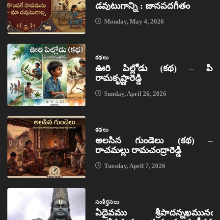
డవుటుగాన్ని : జానపదగీతం
Monday, May 4, 2026
కథలు
ఊరి పిల్లోడు (కథ) – పి
రామకృష్ణారెడ్డి
Sunday, April 26, 2026
కథలు
అలసిన గుండెలు (కథ) –
రాచమల్లు రామచంద్రారెడ్డి
Tuesday, April 7, 2026
సంకీర్తనలు
ఏదైవము శ్రీపాదన్నఖమునఁ