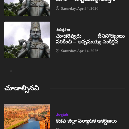
Saturday, April 4, 2026
సంకీర్తనలు
చూడరెవ్వరు దీనిసోద్యంబు
పరికించి – అన్నమయ్య సంకీర్తన
Saturday, April 4, 2026
చూడాల్సినవి
పర్యాటకం
కడప జిల్లా పర్యాటక ఆకర్షణలు