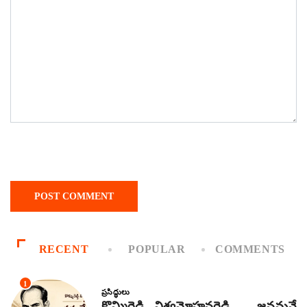
RECENT
POPULAR
COMMENTS
1
ప్రసిద్ధులు
కొమ్మిరెడ్డి విశ్వమోహనరెడ్డి – జనమనే