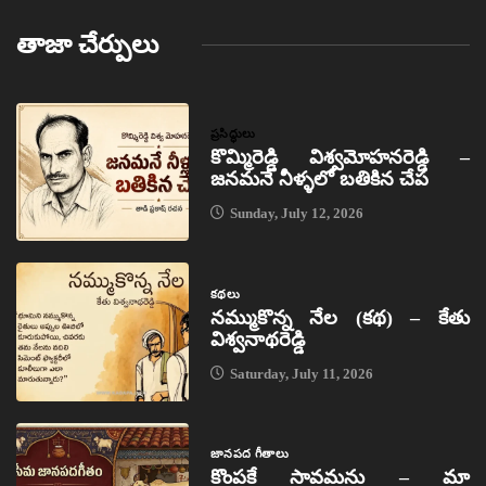
తాజా చేర్పులు
ప్రసిద్ధులు
కొమ్మిరెడ్డి విశ్వమోహనరెడ్డి –
జనమనే నీళ్ళలో బతికిన చేప
Sunday, July 12, 2026
కథలు
నమ్ముకొన్న నేల (కథ) – కేతు
విశ్వనాథరెడ్డి
Saturday, July 11, 2026
జానపద గీతాలు
కొంపకే సావమను – మా