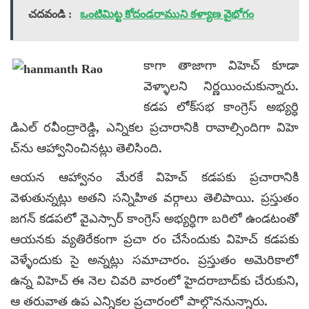
చదవండి :
ఒంటిమిట్ట కోదండరాముని కళ్యాణ వైభోగం
కాగా తాజాగా విహెచ్‌ కూడా
వెళ్ళాలని నిర్ణయించుకున్నారు.
కడప లోక్‌సభ కాంగ్రెస్‌ అభ్యర్ధి
డిఎల్‌ రవీంద్రారెడ్డి, ఎన్నికల ప్రచారానికి రావాల్సిందిగా విహె
చ్‌ను ఆహ్వానించినట్లు తెలిసింది.
ఆయన ఆహ్వానం మేరకే విహెచ్‌ కడపకు ప్రచారానికి
వెళుతున్నట్లు అతని సన్నిహిత వర్గాలు తెలిపాయి. ప్రస్తుతం
జగన్‌ కడపలో వైఎస్సార్‌ కాంగ్రెస్‌ అభ్యర్ధిగా బరిలో ఉండటంతో
ఆయనకు వ్యతిరేకంగా ప్రచా రం చేసేందుకు విహెచ్‌ కడపకు
వెళ్ళేందుకు సై అన్నట్లు సమాచారం. ప్రస్తుతం అమెరికాలో
ఉన్న విహెచ్‌ ఈ నెల చివరి వారంలో హైదరాబాద్‌కు చేరుకుని,
ఆ తరువాత ఉప ఎన్నికల ప్రచారంలో పాల్గొననున్నారు.