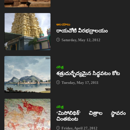
ఆలయాలు
రాయచోటి వీరభద్రాలయం
Saturday, May 12, 2012
చరిత్ర
శత్రుదుర్భేద్యమైన సిద్ధవటం కోట
Tuesday, May 17, 2011
చరిత్ర
‘మిసోలిథిక్‌’ చిత్రాల స్థావరం
చింతకుంట
Friday, April 27, 2012