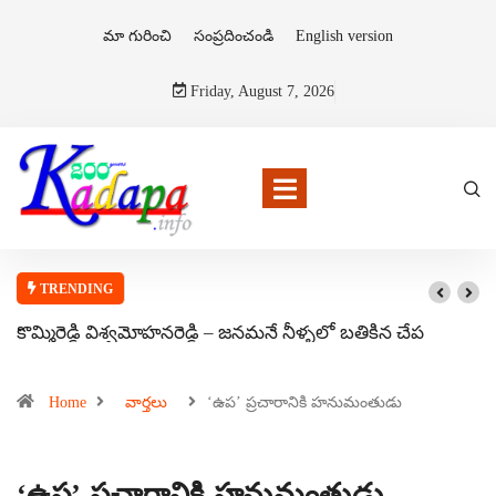
మా గురించి
సంప్రదించండి
English version
Friday, August 7, 2026
TRENDING
కొమ్మిరెడ్డి విశ్వమోహనరెడ్డి – జనమనే నీళ్ళలో బతికిన చేప
Home
వార్తలు
‘ఉప’ ప్రచారానికి హనుమంతుడు
‘ఉప’ ప్రచారానికి హనుమంతుడు