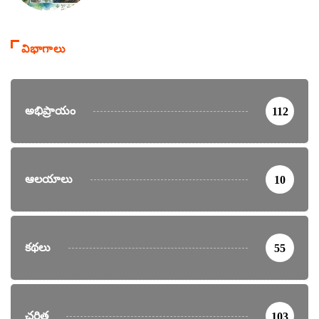
విభాగాలు
అభిప్రాయం
112
ఆలయాలు
10
కథలు
55
చరిత్ర
103