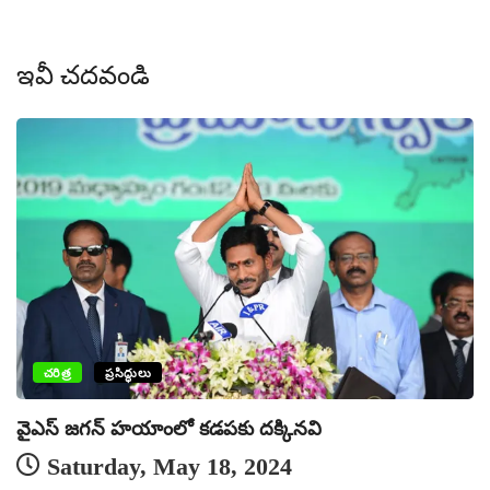
ఇవీ చదవండి
ప
చరిత్ర
ప్రసిద్ధులు
వైఎస్ జగన్ హయాంలో కడపకు దక్కినవి
Saturday, May 18, 2024