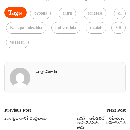
Tags:
bypolls
chiru
congress
dl
Kadapa Loksabha
pulivendula
rosaiah
VH
ys jagan
వార్తా విభాగం
Previous Post
Next Post
25న ప్రచారానికి చంద్రబాబు
జగన్ అఫిడవిట్‌ సహేతుకం:
నామినేషన్‌ను ఆమోదించిన
ఈసీ