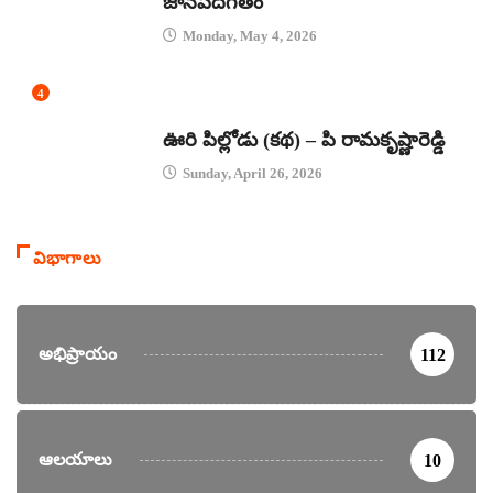
జానపదగీతం
Monday, May 4, 2026
4
కథలు
ఊరి పిల్లోడు (కథ) – పి రామకృష్ణారెడ్డి
Sunday, April 26, 2026
విభాగాలు
అభిప్రాయం
112
ఆలయాలు
10