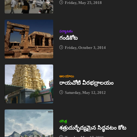
Friday, May 25, 2018
పర్యాటకం
గండికోట
Friday, October 3, 2014
ఆలయాలు
రాయచోటి వీరభద్రాలయం
Saturday, May 12, 2012
చరిత్ర
శత్రుదుర్భేద్యమైన సిద్ధవటం కోట