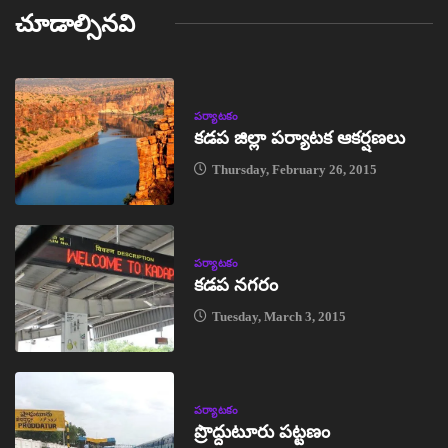
చూడాల్సినవి
పర్యాటకం
కడప జిల్లా పర్యాటక ఆకర్షణలు
Thursday, February 26, 2015
పర్యాటకం
కడప నగరం
Tuesday, March 3, 2015
పర్యాటకం
ప్రొద్దుటూరు పట్టణం