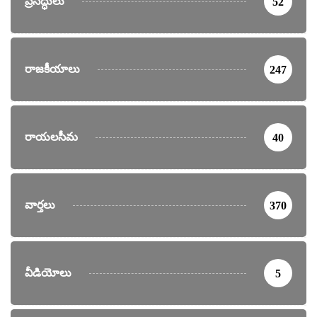
ప్రసిద్ధులు
52
రాజకీయాలు
247
రాయలసీమ
40
వార్తలు
370
వీడియోలు
5