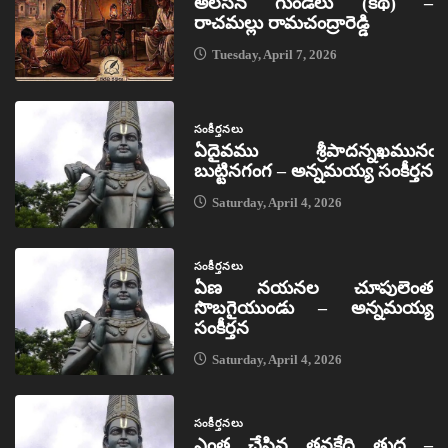
అలసిన గుండెలు (కథ) –
రాచమల్లు రామచంద్రారెడ్డి
Tuesday, April 7, 2026
సంకీర్తనలు
ఏదైవము శ్రీపాదన్నఖమునఁ
బుట్టినగంగ – అన్నమయ్య సంకీర్తన
Saturday, April 4, 2026
సంకీర్తనలు
ఏణ నయనల చూపులెంత
సొబగైయుండు – అన్నమయ్య
సంకీర్తన
Saturday, April 4, 2026
సంకీర్తనలు
ఎంత చేసిన తనకేది తుద –