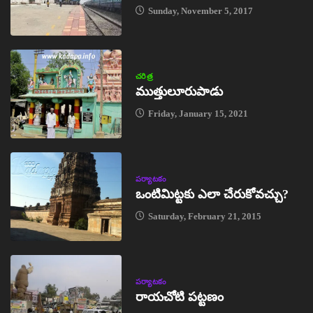
Sunday, November 5, 2017
చరిత్ర
ముత్తులూరుపాడు
Friday, January 15, 2021
పర్యాటకం
ఒంటిమిట్టకు ఎలా చేరుకోవచ్చు?
Saturday, February 21, 2015
పర్యాటకం
రాయచోటి పట్టణం