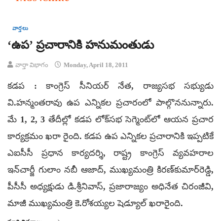
వార్తలు
‘ఉప’ ప్రచారానికి హనుమంతుడు
వార్తా విభాగం
Monday, April 18, 2011
కడప : కాంగ్రెస్‌ సీనియర్‌ నేత, రాజ్యసభ సభ్యుడు
వి.హన్మంతరావు ఉప ఎన్నికల ప్రచారంలో పాల్గొననున్నారు.
మే 1, 2, 3 తేదీల్లో కడప లోక్‌సభ సెగ్మెంట్‌లో ఆయన ప్రచార
కార్యక్రమం ఖరా రైంది. కడప ఉప ఎన్నికల ప్రచారానికి ఇప్పటికే
ఎఐసీసీ ప్రధాన కార్యదర్శి, రాష్ట్ర కాంగ్రెస్‌ వ్యవహరాల
ఇన్‌చార్జీ గులాం నబీ ఆజాద్‌, ముఖ్యమంత్రి కిరణ్‌కుమార్‌రెడ్డి,
పీసీసీ అధ్యక్షుడు డి.శ్రీనివాస్‌, ప్రజారాజ్యం అధినేత చిరంజీవి,
మాజీ ముఖ్యమంత్రి కె.రోశయ్యల షెడ్యూల్‌ ఖరారైంది.