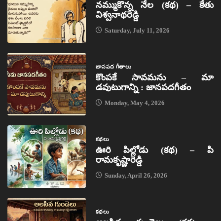
నమ్ముకొన్న నేల (కథ) – కేతు
విశ్వనాథరెడ్డి
Saturday, July 11, 2026
జానపద గీతాలు
కొంపకే సావమను – మా
డవుటుగాన్ని : జానపదగీతం
Monday, May 4, 2026
కథలు
ఊరి పిల్లోడు (కథ) – పి
రామకృష్ణారెడ్డి
Sunday, April 26, 2026
కథలు