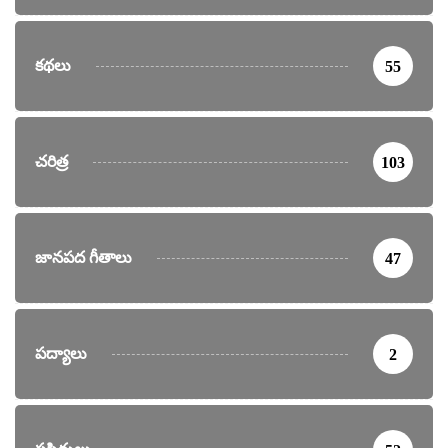
కథలు
55
చరిత్ర
103
జానపద గీతాలు
47
పద్యాలు
2