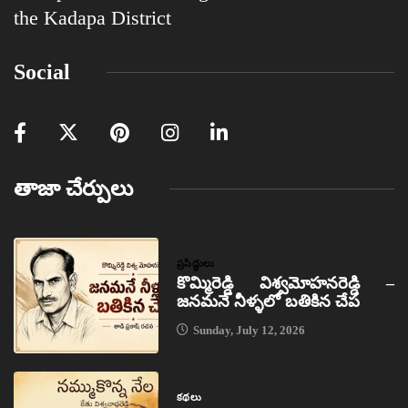
the Kadapa District
Social
తాజా చేర్పులు
ప్రసిద్ధులు
కొమ్మిరెడ్డి విశ్వమోహనరెడ్డి –
జనమనే నీళ్ళలో బతికిన చేప
Sunday, July 12, 2026
కథలు