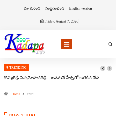
మా గురించి
సంప్రదించండి
English version
Friday, August 7, 2026
TRENDING
కొమ్మిరెడ్డి విశ్వమోహనరెడ్డి – జనమనే నీళ్ళలో బతికిన చేప
Home
chiru
TAGS :CHIRU