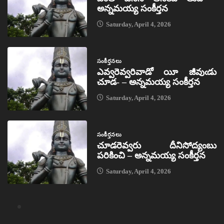
అన్నమయ్య సంకీర్తన
Saturday, April 4, 2026
సంకీర్తనలు
ఎవ్వరెవ్వరివాడో యీ జీవుఁడు
చూడ- – అన్నమయ్య సంకీర్తన
Saturday, April 4, 2026
సంకీర్తనలు
చూడరెవ్వరు దీనిసోద్యంబు
పరికించి – అన్నమయ్య సంకీర్తన
Saturday, April 4, 2026