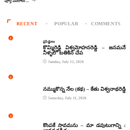
పూర్తి వివరాలు ...
RECENT
POPULAR
COMMENTS
1
ప్రసిద్ధులు
కొమ్మిరెడ్డి విశ్వమోహనరెడ్డి – జనమనే
నీళ్ళలో బతికిన చేప
Sunday, July 12, 2026
2
కథలు
నమ్ముకొన్న నేల (కథ) – కేతు విశ్వనాథరెడ్డి
Saturday, July 11, 2026
3
జానపద గీతాలు
కొంపకే సావమను – మా డవుటుగాన్ని :