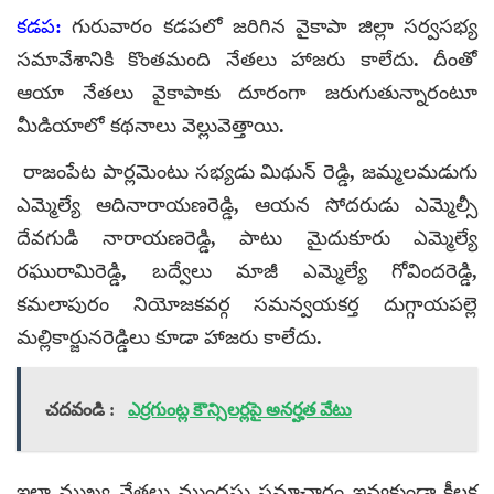
కడప:
గురువారం కడపలో జరిగిన వైకాపా జిల్లా సర్వసభ్య
సమావేశానికి కొంతమంది నేతలు హాజరు కాలేదు. దీంతో
ఆయా నేతలు వైకాపాకు దూరంగా జరుగుతున్నారంటూ
మీడియాలో కథనాలు వెల్లువెత్తాయి.
రాజంపేట పార్లమెంటు సభ్యడు మిథున్ రెడ్డి, జమ్మలమడుగు
ఎమ్మెల్యే ఆదినారాయణరెడ్డి, ఆయన సోదరుడు ఎమ్మెల్సీ
దేవగుడి నారాయణరెడ్డి, పాటు మైదుకూరు ఎమ్మెల్యే
రఘురామిరెడ్డి, బద్వేలు మాజీ ఎమ్మెల్యే గోవిందరెడ్డి,
కమలాపురం నియోజకవర్గ సమన్వయకర్త దుగ్గాయపల్లె
మల్లికార్జునరెడ్డిలు కూడా హాజరు కాలేదు.
చదవండి :
ఎర్రగుంట్ల కౌన్సిలర్లపై అనర్హత వేటు
ఇలా ముఖ్య నేతలు ముందస్తు సమాచారం ఇవ్వకుండా కీలక