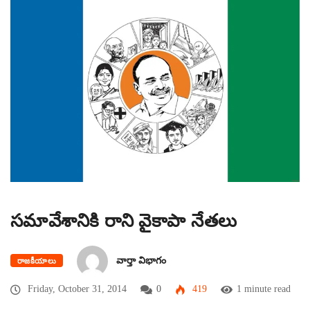
సమావేశానికి రాని వైకాపా నేతలు
వార్తా విభాగం
రాజకీయాలు
Friday, October 31, 2014
0
419
1 minute read