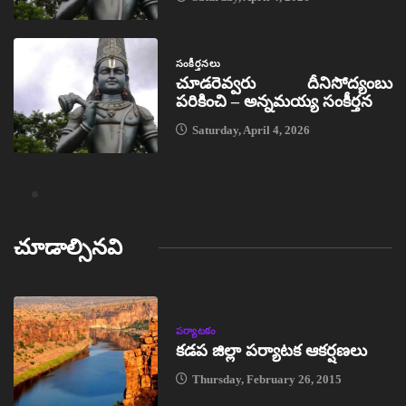
సంకీర్తనలు
చూడరెవ్వరు దీనిసోద్యంబు
పరికించి – అన్నమయ్య సంకీర్తన
Saturday, April 4, 2026
చూడాల్సినవి
పర్యాటకం
కడప జిల్లా పర్యాటక ఆకర్షణలు
Thursday, February 26, 2015