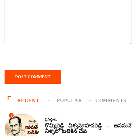
RECENT
POPULAR
COMMENTS
1
ప్రసిద్ధులు
కొమ్మిరెడ్డి విశ్వమోహనరెడ్డి – జనమనే
నీళ్ళలో బతికిన చేప