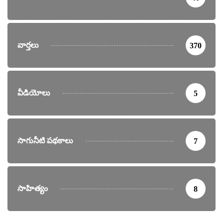
వార్తలు
370
వీడియోలు
5
సాగునీటి పథకాలు
7
సాహిత్యం
8