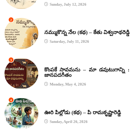
Sunday, July 12, 2026
2
కథలు
నమ్ముకొన్న నేల (కథ) – కేతు విశ్వనాథరెడ్డి
Saturday, July 11, 2026
3
జానపద గీతాలు
కొంపకే సావమను – మా డవుటుగాన్ని :
జానపదగీతం
Monday, May 4, 2026
4
కథలు
ఊరి పిల్లోడు (కథ) – పి రామకృష్ణారెడ్డి
Sunday, April 26, 2026