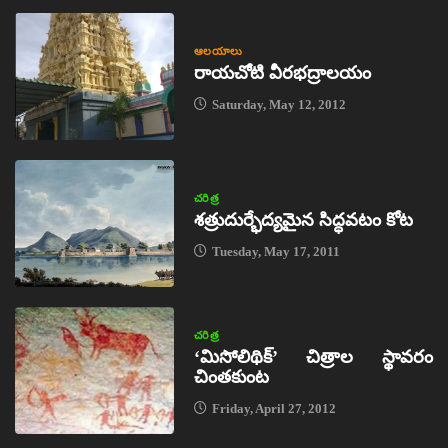
ఆలయాలు
రాయచోటి వీరభద్రాలయం
Saturday, May 12, 2012
చరిత్ర
శత్రుదుర్భేద్యమైన సిద్ధవటం కోట
Tuesday, May 17, 2011
చరిత్ర
‘మిసోలిథిక్‌’ చిత్రాల స్థావరం
చింతకుంట
Friday, April 27, 2012