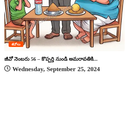
జీవోలు
జీవో నెంబరు 56 – కొప్పర్తి నుండి అమరావతికి...
Wednesday, September 25, 2024
జ