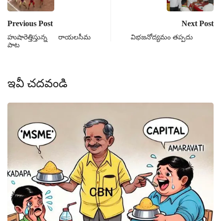
Previous Post
Next Post
హుషారెత్తిస్తున్న రాయలసీమ
విభజనోద్యమం తప్పదు
పాట
ఇవీ చదవండి