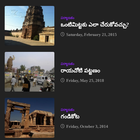
పర్యాటకం
ఒంటిమిట్టకు ఎలా చేరుకోవచ్చు?
Saturday, February 21, 2015
పర్యాటకం
రాయచోటి పట్టణం
Friday, May 25, 2018
పర్యాటకం
గండికోట
Friday, October 3, 2014