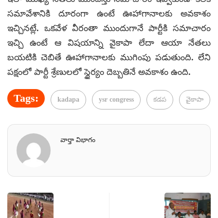
సమావేశానికి దూరంగా ఉంటే ఊహాగానాలకు అవకాశం
ఇచ్చినట్లే. ఒకవేళ వీరంతా ముందుగానే పార్టీకి సమాచారం
ఇచ్చి ఉంటే ఆ విషయాన్ని వైకాపా లేదా ఆయా నేతలు
బయటికి చెబితే ఊహాగానాలకు ముగింపు పడుతుంది. లేని
పక్షంలో పార్టీ శ్రేణులలో స్థైర్యం దెబ్బతినే అవకాశం ఉంది.
Tags:
kadapa
ysr congress
కడప
వైకాపా
వార్తా విభాగం