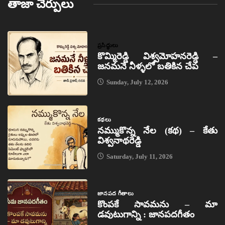
తాజా చేర్పులు
ప్రసిద్ధులు
కొమ్మిరెడ్డి విశ్వమోహనరెడ్డి –
జనమనే నీళ్ళలో బతికిన చేప
Sunday, July 12, 2026
కథలు
నమ్ముకొన్న నేల (కథ) – కేతు
విశ్వనాథరెడ్డి
Saturday, July 11, 2026
జానపద గీతాలు
కొంపకే సావమను – మా
డవుటుగాన్ని : జానపదగీతం