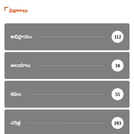
విభాగాలు
అభిప్రాయం
112
ఆలయాలు
10
కథలు
55
చరిత్ర
103