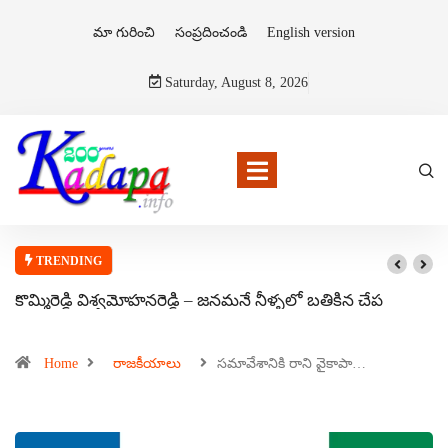
మా గురించి
సంప్రదించండి
English version
Saturday, August 8, 2026
TRENDING
కొమ్మిరెడ్డి విశ్వమోహనరెడ్డి – జనమనే నీళ్ళలో బతికిన చేప
Home
రాజకీయాలు
సమావేశానికి రాని వైకాపా…