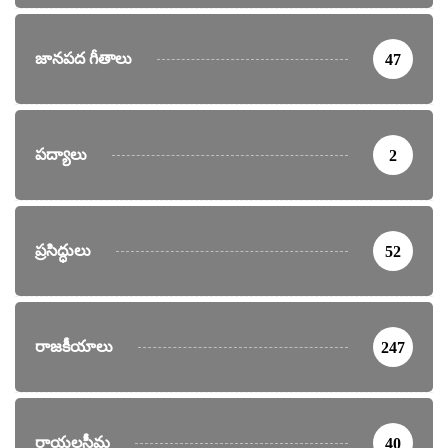
జానపద గీతాలు
47
పద్యాలు
2
ప్రసిద్ధులు
52
రాజకీయాలు
247
రాయలసీమ
40