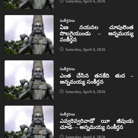
Saturday, April 4, 2026
సంకీర్తనలు
ఏణ నయనల చూపులెంత
సొబగైయుండు – అన్నమయ్య
సంకీర్తన
Saturday, April 4, 2026
సంకీర్తనలు
ఎంత చేసిన తనకేది తుద –
అన్నమయ్య సంకీర్తన
Saturday, April 4, 2026
సంకీర్తనలు
ఎవ్వరెవ్వరివాడో యీ జీవుఁడు
చూడ- – అన్నమయ్య సంకీర్తన
Saturday, April 4, 2026