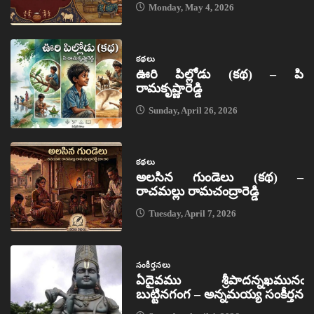
Monday, May 4, 2026
కథలు
ఊరి పిల్లోడు (కథ) – పి
రామకృష్ణారెడ్డి
Sunday, April 26, 2026
కథలు
అలసిన గుండెలు (కథ) –
రాచమల్లు రామచంద్రారెడ్డి
Tuesday, April 7, 2026
సంకీర్తనలు
ఏదైవము శ్రీపాదన్నఖమునఁ
బుట్టినగంగ – అన్నమయ్య సంకీర్తన