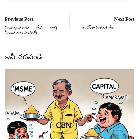
Previous Post
Next Post
హిమధాముడు లేని రాత్రి
జగన్ బహిరంగ లేఖ
హీనములు సుమతీ
ఇవీ చదవండి