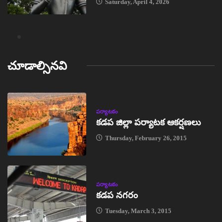
Saturday, April 4, 2026
చూడాల్సినవి
పర్యాటకం
కడప జిల్లా పర్యాటక ఆకర్షణలు
Thursday, February 26, 2015
పర్యాటకం
కడప నగరం
Tuesday, March 3, 2015