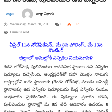
వార్తా విభాగం
వార్తలు
Wednesday, March 30, 2011
0
517
1 minute read
ఏప్రిల్ 11న నోటిఫికేషన్.. మే 8న పోలింగ్.. మే 13న
కౌంటింగ్
జిల్లాలో అమల్లోకి ఎన్నికల నియమావళి
కడప లోక్‌సభ, పులివెందుల శాసనసభ స్థానాల ఉప ఎన్నికల
షెడ్యూలు వచ్చేసింది. ఆంధ్రప్రదేశ్‌తో సహా మొత్తం నాలుగు
రాష్ట్రాల్లోని ఐదు స్థానాలకు (రెండు లోక్‌సభ, మూడు అసెంబ్లీ
స్థానాలకు) ఉప ఎన్నికల షెడ్యూలును కేంద్ర ఎన్నికల సంఘం
బుధవారం ప్రకటించింది. ఈ షెడ్యూలు ప్రకారం కడప,
పులివెందుల స్థానాల్లో మే 8వ తేదీ ఆదివారం ఉదయం 8
గంటల నుంచి సాయంత్రం 5 గంటల వరకు పోలింగ్