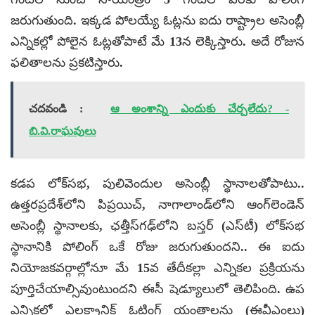
జరుగుతుంది.
ఇక్కడ పోలయ్యే ఓట్లను ఐదు రాష్ట్రాల అసెంబ్లీ
ఎన్నికల్లో పోలైన ఓట్లతోపాటే మే 13న లెక్కిస్తారు. అదే రోజున
ఫలితాలను ప్రకటిస్తారు.
చదవండి :
ఆ అంశాన్ని ఎందుకు చేర్చలేదు? -
బి.వి.రాఘవులు
కడప లోక్‌సభ, పులివెందుల అసెంబ్లీ స్థానాలతోపాటు..
ఉత్తరప్రదేశ్‌లోని పిప్రయిచ్, నాగాలాండ్‌లోని ఆంగ్‌లెండెన్
అసెంబ్లీ స్థానాలకు, ఛత్తీస్‌గఢ్‌లోని బస్తర్ (ఎస్‌టీ) లోక్‌సభ
స్థానానికి పోలింగ్ ఒకే రోజు జరుగుతుందని.. ఈ ఐదు
నియోజకవర్గాల్లోనూ మే 15వ తేదీకల్లా ఎన్నికల ప్రక్రియను
పూర్తిచేయాల్సివుంటుందని ఈసీ షెడ్యూలులో తెలిపింది. ఉప
ఎన్నికల్లో ఎలక్ట్రానిక్ ఓటింగ్ యంత్రాలను (ఈవీఎంలు)