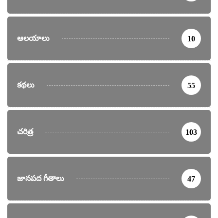
ఆలయాలు
10
కథలు
55
చరిత్ర
103
జానపద గీతాలు
47