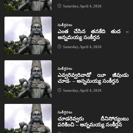
Saturday, April 4, 2026
సంకీర్తనలు
ఎంత చేసిన తనకేది తుద –
అన్నమయ్య సంకీర్తన
Saturday, April 4, 2026
సంకీర్తనలు
ఎవ్వరెవ్వరివాడో యీ జీవుఁడు
చూడ- – అన్నమయ్య సంకీర్తన
Saturday, April 4, 2026
సంకీర్తనలు
చూడరెవ్వరు దీనిసోద్యంబు
పరికించి – అన్నమయ్య సంకీర్తన