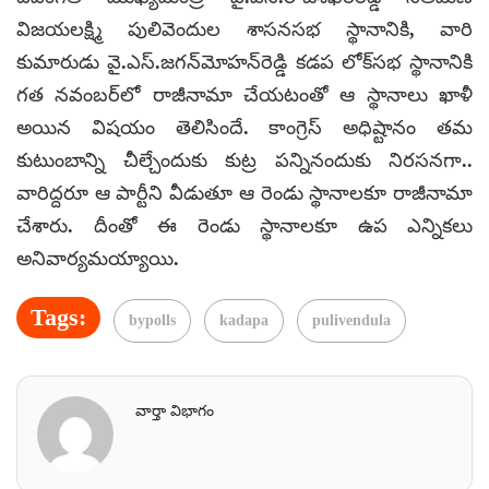
విజయలక్ష్మి పులివెందుల శాసనసభ స్థానానికి, వారి
కుమారుడు వై.ఎస్.జగన్‌మోహన్‌రెడ్డి కడప లోక్‌సభ స్థానానికి
గత నవంబర్‌లో రాజీనామా చేయటంతో ఆ స్థానాలు ఖాళీ
అయిన విషయం తెలిసిందే. కాంగ్రెస్ అధిష్టానం తమ
కుటుంబాన్ని చీల్చేందుకు కుట్ర పన్నినందుకు నిరసనగా..
వారిద్దరూ ఆ పార్టీని వీడుతూ ఆ రెండు స్థానాలకూ రాజీనామా
చేశారు. దీంతో ఈ రెండు స్థానాలకూ ఉప ఎన్నికలు
అనివార్యమయ్యాయి.
Tags:
bypolls
kadapa
pulivendula
వార్తా విభాగం