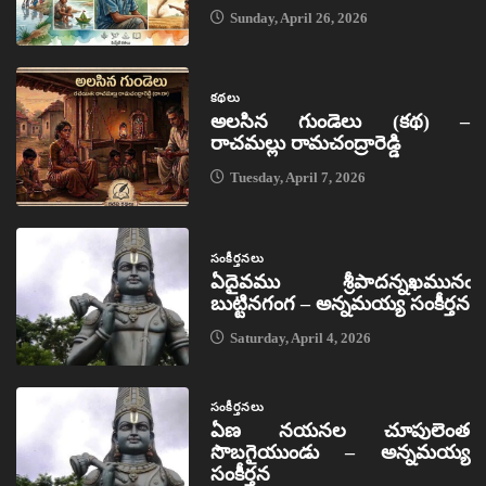
Sunday, April 26, 2026
కథలు
అలసిన గుండెలు (కథ) –
రాచమల్లు రామచంద్రారెడ్డి
Tuesday, April 7, 2026
సంకీర్తనలు
ఏదైవము శ్రీపాదన్నఖమునఁ
బుట్టినగంగ – అన్నమయ్య సంకీర్తన
Saturday, April 4, 2026
సంకీర్తనలు
ఏణ నయనల చూపులెంత
సొబగైయుండు – అన్నమయ్య
సంకీర్తన