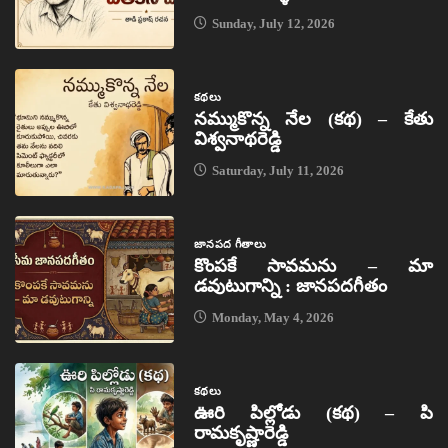
Sunday, July 12, 2026
కథలు
నమ్ముకొన్న నేల (కథ) – కేతు
విశ్వనాథరెడ్డి
Saturday, July 11, 2026
జానపద గీతాలు
కొంపకే సావమను – మా
డవుటుగాన్ని : జానపదగీతం
Monday, May 4, 2026
కథలు
ఊరి పిల్లోడు (కథ) – పి
రామకృష్ణారెడ్డి