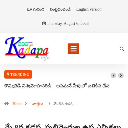
మా గురించి
సంప్రదించండి
English version
Thursday, August 6, 2026
TRENDING
కొమ్మిరెడ్డి విశ్వమోహనరెడ్డి – జనమనే నీళ్ళలో బతికిన చేప
Home
వార్తలు
మే 8న కడప,…
మే 8న కడప, పులివెందుల ఉప ఎన్నికలు