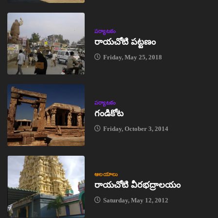
పర్యాటకం
రాయచోటి పట్టణం
Friday, May 25, 2018
పర్యాటకం
గండికోట
Friday, October 3, 2014
ఆలయాలు
రాయచోటి వీరభద్రాలయం
Saturday, May 12, 2012