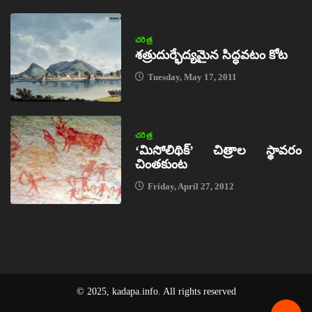
చరిత్ర
శత్రుదుర్భేద్యమైన సిద్ధవటం కోట
Tuesday, May 17, 2011
చరిత్ర
‘మిసోలిథిక్‌’ చిత్రాల స్థావరం
చింతకుంట
Friday, April 27, 2012
© 2025, kadapa.info. All rights reserved