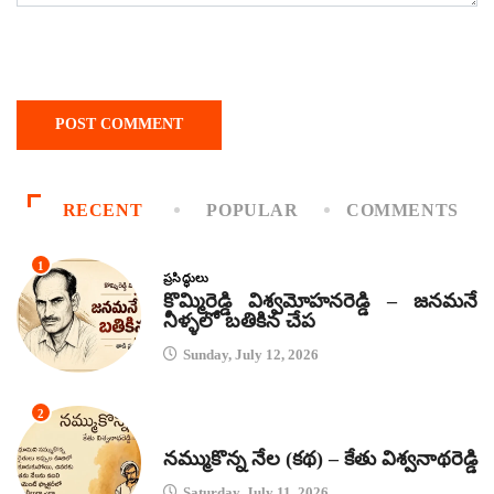
RECENT
POPULAR
COMMENTS
1
ప్రసిద్ధులు
కొమ్మిరెడ్డి విశ్వమోహనరెడ్డి – జనమనే
నీళ్ళలో బతికిన చేప
Sunday, July 12, 2026
2
కథలు
నమ్ముకొన్న నేల (కథ) – కేతు విశ్వనాథరెడ్డి
Saturday, July 11, 2026