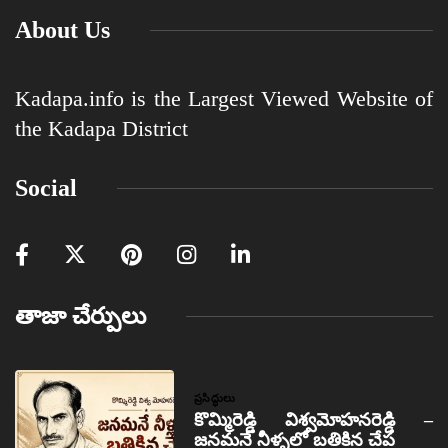
About Us
Kadapa.info is the Largest Viewed Website of
the Kadapa District
Social
తాజా చేర్పులు
ప్రసిద్ధులు
కొమ్మిరెడ్డి విశ్వమోహనరెడ్డి –
జనమనే నీళ్ళలో బతికిన చేప