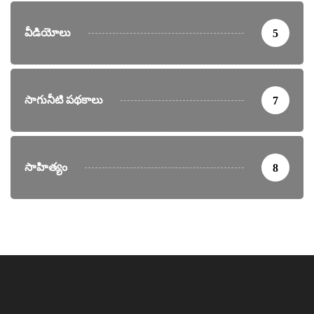
వీడియోలు
5
సాగునీటి పథకాలు
7
సాహిత్యం
8