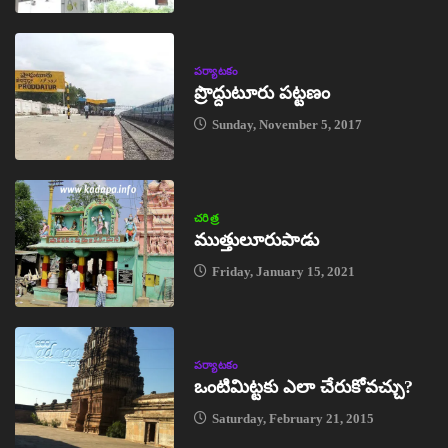
పర్యాటకం
ప్రొద్దుటూరు పట్టణం
Sunday, November 5, 2017
చరిత్ర
ముత్తులూరుపాడు
Friday, January 15, 2021
పర్యాటకం
ఒంటిమిట్టకు ఎలా చేరుకోవచ్చు?
Saturday, February 21, 2015