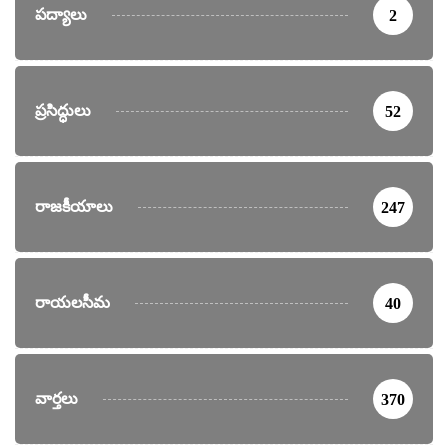
పద్యాలు
2
ప్రసిద్ధులు
52
రాజకీయాలు
247
రాయలసీమ
40
వార్తలు
370