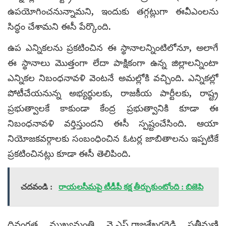
ఉపయోగించనున్నామని, ఇందుకు తగ్గట్లుగా ఈవీఎంలను
సిద్ధం చేశామని ఈసీ పేర్కొంది.
ఉప ఎన్నికలను ప్రకటించిన ఈ స్థానాలన్నింటిలోనూ, అలాగే
ఈ స్థానాలు మొత్తంగా లేదా పాక్షికంగా ఉన్న జిల్లాలన్నింటా
ఎన్నికల నిబంధనావళి వెంటనే అమల్లోకి వచ్చింది. ఎన్నికల్లో
పోటీచేయనున్న అభ్యర్థులకు, రాజకీయ పార్టీలకు, రాష్ట్ర
ప్రభుత్వాలకే కాకుండా కేంద్ర ప్రభుత్వానికి కూడా ఈ
నిబంధనావళి వర్తిస్తుందని ఈసీ స్పష్టంచేసింది. ఆయా
నియోజకవర్గాలకు సంబంధించిన ఓటర్ల జాబితాలను ఇప్పటికే
ప్రకటించినట్లు కూడా ఈసీ తెలిపింది.
చదవండి :
రాయలసీమపై టీడీపీ కక్ష తీర్చుకుంటోంది : బిజెపి
దివంగత ముఖ్యమంత్రి వై.ఎస్.రాజశేఖరరెడ్డి సతీమణి