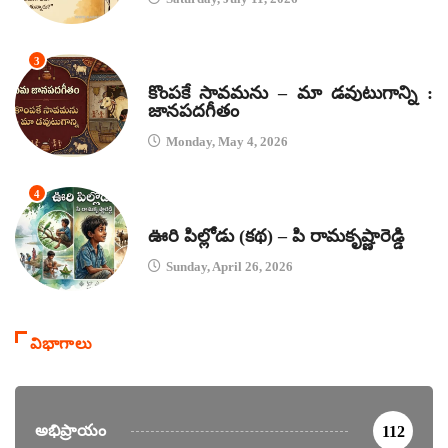
3
జానపద గీతాలు
కొంపకే సావమను – మా డవుటుగాన్ని :
జానపదగీతం
Monday, May 4, 2026
4
కథలు
ఊరి పిల్లోడు (కథ) – పి రామకృష్ణారెడ్డి
Sunday, April 26, 2026
విభాగాలు
అభిప్రాయం
112