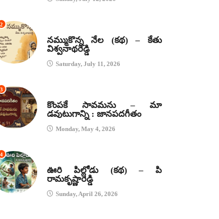
2
కథలు
నమ్ముకొన్న నేల (కథ) – కేతు
విశ్వనాథరెడ్డి
Saturday, July 11, 2026
3
జానపద గీతాలు
కొంపకే సావమను – మా
డవుటుగాన్ని : జానపదగీతం
Monday, May 4, 2026
4
కథలు
ఊరి పిల్లోడు (కథ) – పి
రామకృష్ణారెడ్డి
Sunday, April 26, 2026