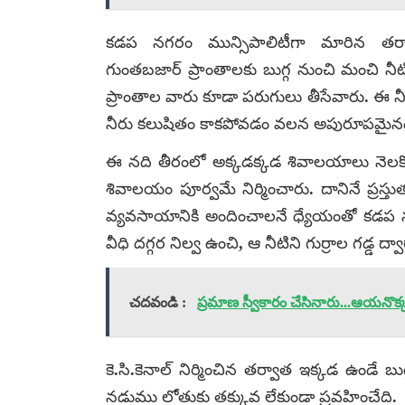
కడప నగరం మున్సిపాలిటీగా మారిన తర్వాత, 
గుంతబజార్ ప్రాంతాలకు బుగ్గ నుంచి మంచి నీటి
ప్రాంతాల వారు కూడా పరుగులు తీసేవారు. ఈ న
నీరు కలుషితం కాకపోవడం వలన అపురూపమైనది
ఈ నది తీరంలో అక్కడక్కడ శివాలయాలు నెలకొ
శివాలయం పూర్వమే నిర్మించారు. దానినే ప్రస్తు
వ్యవసాయానికి అందించాలనే ధ్యేయంతో కడప నవా
వీధి దగ్గర నిల్వ ఉంచి, ఆ నీటిని గుర్రాల గడ్డ 
చదవండి :
ప్రమాణ స్వీకారం చేసినారు...ఆయనొక
కె.సి.కెనాల్ నిర్మించిన తర్వాత ఇక్కడ ఉండే 
నడుము లోతుకు తక్కువ లేకుండా ప్రవహించేది.