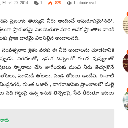
, March 20, 2014
1
829
1 minute read
 కడప ప్రజలకు తియ్యని నీరు అందించే అపురూపమై’నది’.
్గలుగా ప్రారంభమై సెలయేరుగా మారి అనేక ప్రాంతాల వారికి
కు ప్రాణ ధారమై విలసిల్లిన అందాలనది.
సంవత్సరాల క్రితం వరకు ఈ నీటి అందాలను చూడటానికి
ప్పుడూ వరదలతో, ఇసుక దిన్నెలతో కలువ పువ్వులతో
ు స్నానాలు చేసి తాగేందుకు మంచి నీరు తెచ్చుకొనే
ూలతోటలు, మామిడి తోటలు, పండ్ల తోటలు ఉండేవి. ఈనాటి
ంద్రనగర్, గుంత బజార్ , నాగరాజుపేట ప్రాంతాలలో మల్లె
నది గట్టుపై ఉన్న ఇసుక తిన్నెలపై, సేద తీరుతూ ఆటలు
 ఖరారు