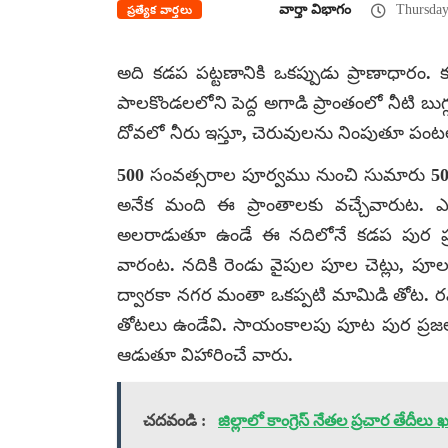
వార్తా విభాగం
Thursday
ప్రత్యేక వార్తలు
అది కడప పట్టణానికి ఒకప్పుడు ప్రాణాధారం.
పాలకొండలలోని పెద్ద అగాడి ప్రాంతంలో నీటి బుగ
దోవలో నీరు ఇస్తూ, చెరువులను నింపుతూ పంటల
500 సంవత్సరాల పూర్వము నుంచి సుమారు 50 
అనేక మంది ఈ ప్రాంతాలకు వచ్చేవారుట. ఎ
అలరాడుతూ ఉండే ఈ నదిలోనే కడప పుర ప్రజల
వారంట. నదికి రెండు వైపుల పూల చెట్లు, ప
ద్వారకా నగర మంతా ఒకప్పటి మామిడి తోట. రవీ
తోటలు ఉండేవి. సాయంకాలపు పూట పుర ప్రజలు 
ఆడుతూ విహారించే వారు.
చదవండి :
జిల్లాలో కాంగ్రెస్‌ నేతల ప్రచార తేదీలు