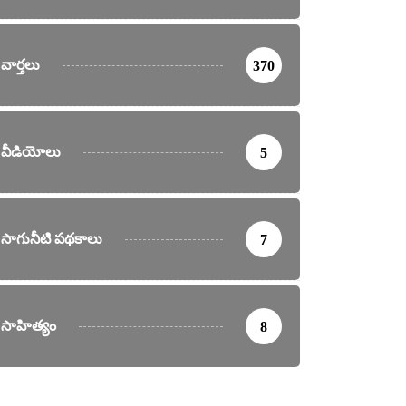
వార్తలు
370
వీడియోలు
5
సాగునీటి పథకాలు
7
సాహిత్యం
8