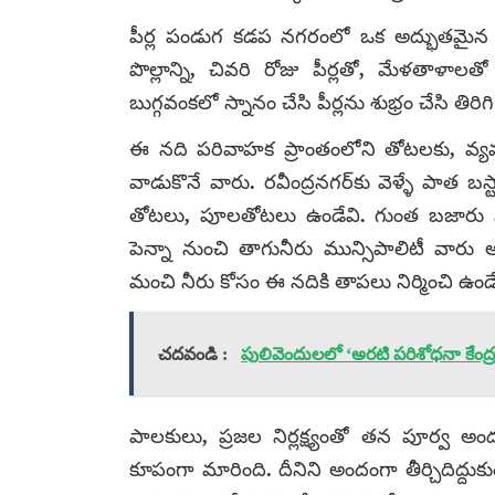
పీర్ల పండుగ కడప నగరంలో ఒక అద్భుతమైన ప
పొల్లాన్ని, చివరి రోజు పీర్లతో, మేళతాళాలత
బుగ్గవంకలో స్నానం చేసి పీర్లను శుభ్రం చేసి తిరిగి
ఈ నది పరివాహక ప్రాంతంలోని తోటలకు, వ్య
వాడుకొనే వారు. రవీంద్రనగర్‌కు వెళ్ళే పాత 
తోటలు, పూలతోటలు ఉండేవి. గుంత బజారు నుం
పెన్నా నుంచి తాగునీరు మున్సిపాలిటీ వార
మంచి నీరు కోసం ఈ నదికి తాపలు నిర్మించి ఉండ
చదవండి :
పులివెందులలో ‘అరటి పరిశోధనా కేంద్ర
పాలకులు, ప్రజల నిర్లక్ష్యంతో తన పూర్వ అ
కూపంగా మారింది. దీనిని అందంగా తీర్చిదిద్ద