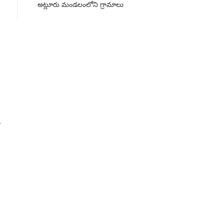
అట్లూరు మండలంలోని గ్రామాలు
ఎన్న
జూన్ 
4
Su