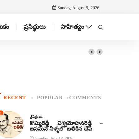
Sunday, August 9, 2026
ాటకం
ప్రసిద్ధులు
సాహిత్యం
RECENT
POPULAR
COMMENTS
1
ప్రసిద్ధులు
కొమ్మిరెడ్డి విశ్వమోహనరెడ్డి –
జనమనే నీళ్ళలో బతికిన చేప
Sunday, July 12, 2026