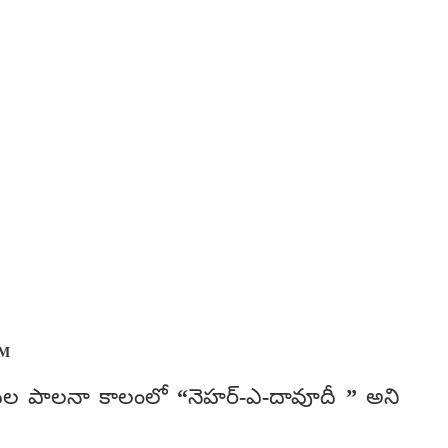
PM
ుల పాలనా కాలంలో “నెహర్-ఎ-దావూదీ ” అని