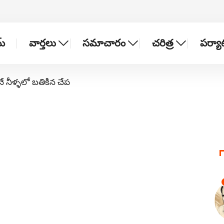
్
వార్తలు
సమాచారం
చరిత్ర
పర్య
నే నీళ్ళలో బతికిన చేప