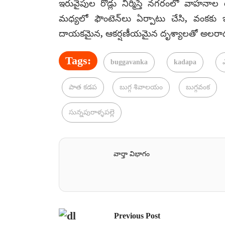
ఇరువైపుల రోడ్లు నిర్మిస్తే నగరంలో వాహన
మధ్యలో ఫౌంటెన్‌లు ఏర్పాటు చేసి, వంకకు 
దాయకమైన, ఆకర్షణీయమైన దృశ్యాలతో అలరాడ
Tags:
buggavanka
kadapa
ఎ
పాత కడప
బుగ్గ శివాలయం
బుగ్గవంక
సున్నపురాళ్ళపల్లె
వార్తా విభాగం
Previous Post