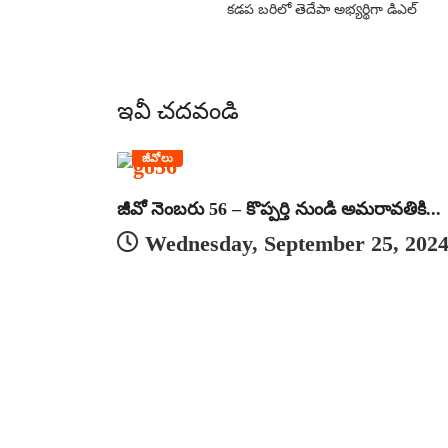
కడప బరిలో తెదేపా అభ్యర్థిగా డిఎల్
ఇవీ చదవండి
జీవోలు
జీవో నెంబరు 56 – కొప్పర్తి నుండి అమరావతికి...
Wednesday, September 25, 202