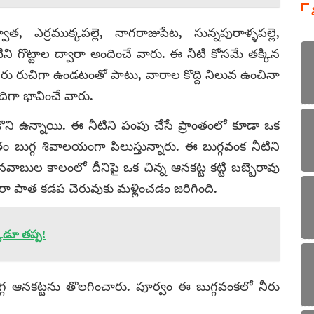
ఎర్రముక్కపల్లె, నాగరాజుపేట, సున్నపురాళ్ళపల్లె,
ని గొట్టాల ద్వారా అందించే వారు. ఈ నీటి కోసమే తక్కిన
ీరు రుచిగా ఉండటంతో పాటు, వారాల కొద్ది నిలువ ఉంచినా
గా భావించే వారు.
ని ఉన్నాయి. ఈ నీటిని పంపు చేసే ప్రాంతంలో కూడా ఒక
తం బుగ్గ శివాలయంగా పిలుస్తున్నారు. ఈ బుగ్గవంక నీటిని
బుల కాలంలో దీనిపై ఒక చిన్న ఆనకట్ట కట్టి బబ్బెరావు
ద్వారా పాత కడప చెరువుకు మళ్లించడం జరిగింది.
్కడూ తప్ప!
బుగ్గ ఆనకట్టను తొలగించారు. పూర్వం ఈ బుగ్గవంకలో నీరు