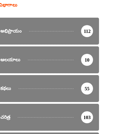
విభాగాలు
అభిప్రాయం
112
ఆలయాలు
10
కథలు
55
చరిత్ర
103