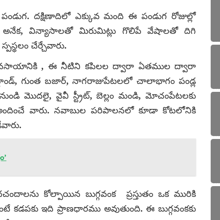
ండుగ. దక్షిణాదిలో ఎక్కువ మంది ఈ పండుగ రోజుల్లో
ో అనేక, విన్యాసాలతో మిరుమిట్లు గొలిపే వేషాలతో దిగి
 స్పస్థలం చేర్చేవారు.
వసాయానికి , ఈ నీటిని కపిలల ద్వారా ఏతముల ద్వారా
బస్టాండ్, గుంత బజార్, నాగరాజుపేటలలో చాలాభాగం పండ్ల
డి మొదలై, వైవీ స్ట్రీట్, బెల్లం మండి, మోచంపేటలకు
ు అందించే వారు. నవాబుల పరిపాలనలో కూడా కోటలోనికి
ేవారు.
ం’
ందచందాలను కోల్పాయిన బుగ్గవంక ప్రస్తుతం ఒక మురికి
ుకుంటే కడపకు ఇది ప్రాణధారము అవుతుంది. ఈ బుగ్గవంకకు