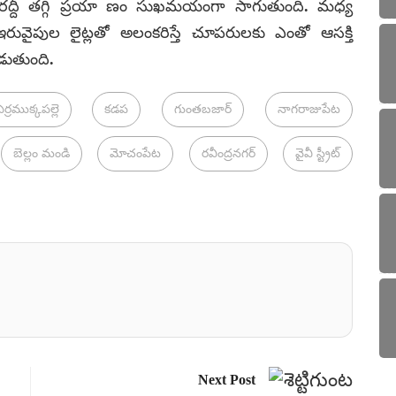
ాల రద్దీ తగ్గి ప్రయా ణం సుఖమయంగా సాగుతుంది. మధ్య
ఇరువైపుల లైట్లతో అలంకరిస్తే చూపరులకు ఎంతో ఆసక్తి
ుతుంది.
ర్రముక్కపల్లె
కడప
గుంతబజార్
నాగరాజుపేట
బెల్లం మండి
మోచంపేట
రవీంద్రనగర్
వైవీ స్ట్రీట్
Next Post