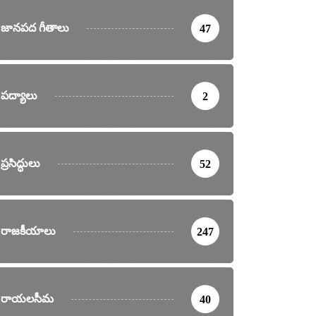
జానపద గీతాలు
47
పద్యాలు
2
ప్రసిద్ధులు
52
రాజకీయాలు
247
రాయలసీమ
40