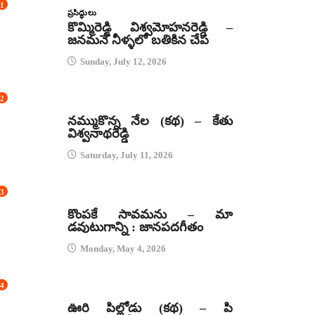
1
ప్రసిద్ధులు
కొమ్మిరెడ్డి విశ్వమోహనరెడ్డి –
జనమనే నీళ్ళలో బతికిన చేప
Sunday, July 12, 2026
2
కథలు
నమ్ముకొన్న నేల (కథ) – కేతు
విశ్వనాథరెడ్డి
Saturday, July 11, 2026
3
జానపద గీతాలు
కొంపకే సావమను – మా
డవుటుగాన్ని : జానపదగీతం
Monday, May 4, 2026
4
కథలు
ఊరి పిల్లోడు (కథ) – పి