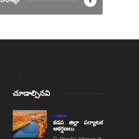
సాహిత్యం
8
చూడాల్సినవి
పర్యాటకం
కడప జిల్లా పర్యాటక
ఆకర్షణలు
Thursday, February 26,