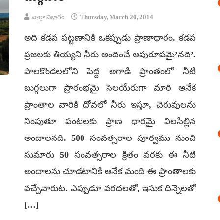
వార్తా విభాగం
Thursday, March 20, 2014
అది కడప పట్టణానికి ఒకప్పుడు ప్రాణాధారం. కడప
ప్రజలకు తియ్యని నీరు అందించే అపురూపమై’నది’.
పాలకొండలలోని పెద్ద అగాడి ప్రాంతంలో నీటి
బుగ్గలుగా ప్రారంభమై సెలయేరుగా మారి అనేక
ప్రాంతాల వారికి దోవలో నీరు ఇస్తూ, చెరువులను
నింపుతూ పంటలకు ప్రాణ ధారమై విలసిల్లిన
అందాలనది. 500 సంవత్సరాల పూర్వము నుంచి
సుమారు 50 సంవత్సరాల క్రితం వరకు ఈ నీటి
అందాలను చూడటానికి అనేక మంది ఈ ప్రాంతాలకు
వచ్చేవారుట. ఎప్పుడూ వరదలతో, ఇసుక దిన్నెలతో
[…]