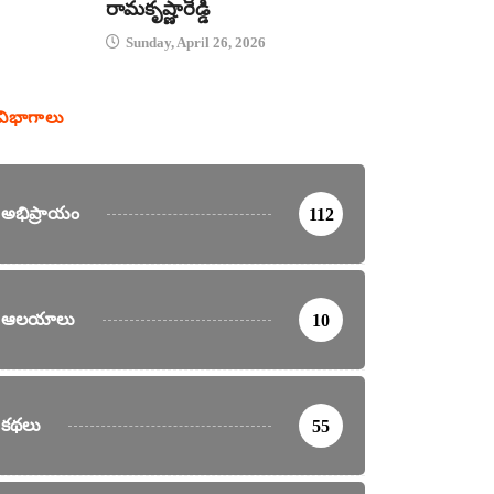
రామకృష్ణారెడ్డి
Sunday, April 26, 2026
విభాగాలు
అభిప్రాయం
112
ఆలయాలు
10
కథలు
55