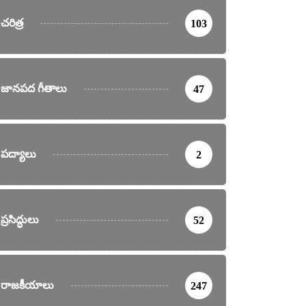
చరిత్ర
103
జానపద గీతాలు
47
పద్యాలు
2
ప్రసిద్ధులు
52
రాజకీయాలు
247