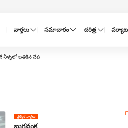
వార్తలు
సమాచారం
చరిత్ర
పర్యా
నే నీళ్ళలో బతికిన చేప
ప్రత్యేక వార్తలు
బుగ్గవంక