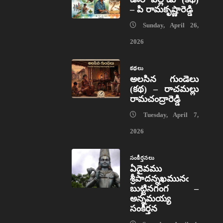
– పి రామకృష్ణారెడ్డి
Sunday, April 26,
2026
కథలు
అలసిన గుండెలు
(కథ) – రాచమల్లు
రామచంద్రారెడ్డి
Tuesday, April 7,
2026
సంకీర్తనలు
ఏదైవము
శ్రీపాదన్నఖమునఁ
బుట్టినగంగ –
అన్నమయ్య
సంకీర్తన