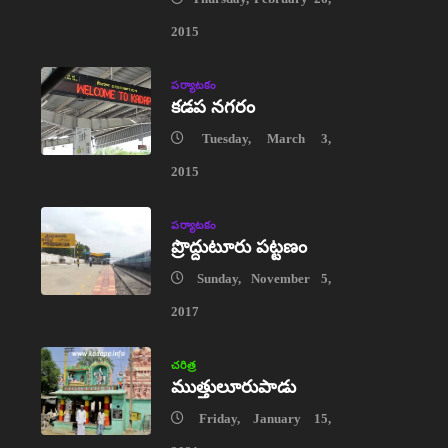
2015
పర్యాటకం
కడప నగరం
Tuesday, March 3,
2015
పర్యాటకం
ప్రొద్దుటూరు పట్టణం
Sunday, November 5,
2017
చరిత్ర
ముత్తులూరుపాడు
Friday, January 15,