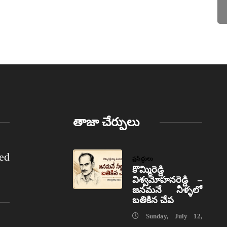
తాజా చేర్పులు
ed
ప్రసిద్ధులు
కొమ్మిరెడ్డి
విశ్వమోహనరెడ్డి –
జనమనే నీళ్ళలో
బతికిన చేప
Sunday, July 12,