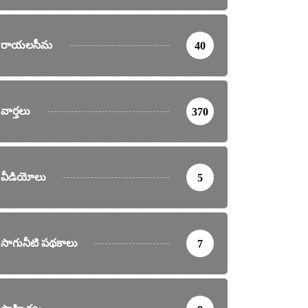
రాయలసీమ
40
వార్తలు
370
వీడియోలు
5
సాగునీటి పథకాలు
7