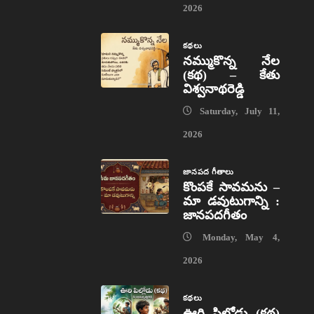
2026
కథలు
నమ్ముకొన్న నేల
(కథ) – కేతు
విశ్వనాథరెడ్డి
Saturday, July 11,
2026
జానపద గీతాలు
కొంపకే సావమను –
మా డవుటుగాన్ని :
జానపదగీతం
Monday, May 4,
2026
కథలు
ఊరి పిల్లోడు (కథ)