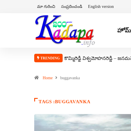
మా గురించి
సంప్రదించండి
English version
హోమ్
కొమ్మిరెడ్డి విశ్వమోహనరెడ్డి – జనమ
TRENDING
Home
buggavanka
TAGS :BUGGAVANKA