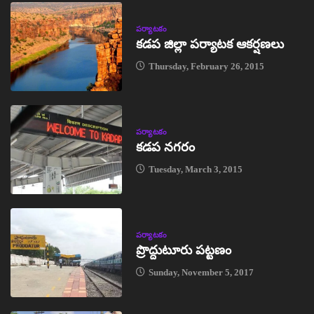
పర్యాటకం
కడప జిల్లా పర్యాటక ఆకర్షణలు
Thursday, February 26, 2015
పర్యాటకం
కడప నగరం
Tuesday, March 3, 2015
పర్యాటకం
ప్రొద్దుటూరు పట్టణం
Sunday, November 5, 2017