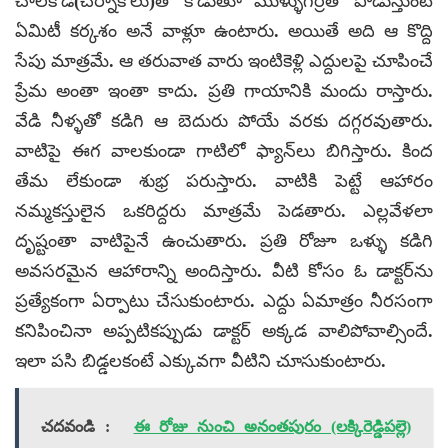
చాల్‌కోడి(చెర్నాకోలు)తో కొడుతూ ముళ్ళుగర్రతో పొడుస్తుంటే
ఏమిటీ కర్కశం అనే వాళ్లూ ఉంటారు. అయితే అది ఆ కొద్ది
సేపు మాత్రమే. ఆ తరువాత వారు ఇంటికెళ్లి ఎద్దులపై చూపించే
ప్రేమ అంతా ఇంతా కాదు. ప్రతి గాయానికి మందు రాస్తారు.
వేడి నీళ్ళతో కడిగి ఆ బెదురు పోయే వరకు దగ్గరవుతారు.
వాటిపై ఈగ వాలకుండా గాటిలో ఫ్యాన్‌లు బిగిస్తారు. కింద
తేమ లేకుండా శుభ్ర పరుస్తారు. వాటికి పెట్టే ఆహారం
నమ్మకస్తులైన ఒకరిద్దరు మాత్రమే పెడతారు. ఎల్లవేళలా
దృష్టంతా వాటిపైనే ఉంచుతారు. ప్రతి రోజూ ఒళ్ళు కడిగి
అవసరమైన ఆహారాన్ని అందిస్తారు. వీటి కోసం ఓ డాక్టర్‌ను
ప్రత్యేకంగా ఏర్పాటు చేసుకుంటారు. ఎద్దు ఏమాత్రం నీరసంగా
కనిపించినా అప్పటికప్పుడు డాక్టర్ అక్కడ వాలిపోవాల్సిందే.
ఇలా పసి బిడ్డలకంటే ఎక్కువగా వీటిని చూసుకుంటారు.
చదవండి :
ఈ రోజు నుంచి అనంతపురం (లక్కిరెడ్డిపల్లె)