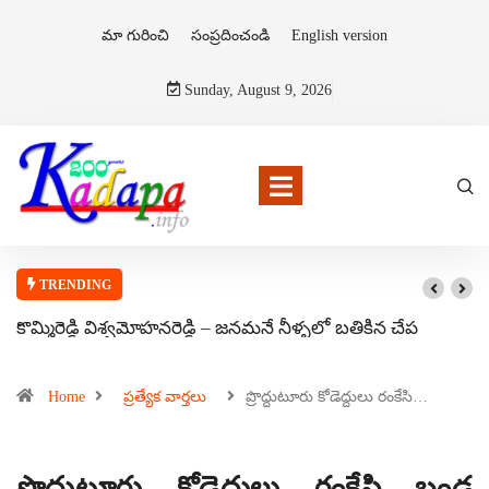
మా గురించి
సంప్రదించండి
English version
Sunday, August 9, 2026
TRENDING
కొమ్మిరెడ్డి విశ్వమోహనరెడ్డి – జనమనే నీళ్ళలో బతికిన చేప
Home
ప్రత్యేక వార్తలు
ప్రొద్దుటూరు కోడెద్దులు రంకేసి…
ప్రొద్దుటూరు కోడెద్దులు రంకేసి బండ