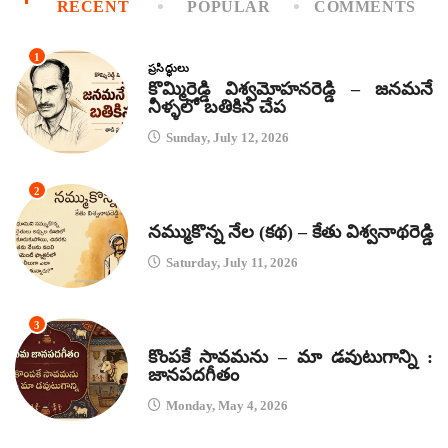
RECENT
POPULAR
COMMENTS
1
ప్రసిద్ధులు
కొమ్మిరెడ్డి విశ్వమోహనరెడ్డి – జనమనే
నీళ్ళలో బతికిన చేప
Sunday, July 12, 2026
2
కథలు
నమ్ముకొన్న నేల (కథ) – కేతు విశ్వనాథరెడ్డి
Saturday, July 11, 2026
3
జానపద గీతాలు
కొంపకే సావమను – మా డవుటుగాన్ని :
జానపదగీతం
Monday, May 4, 2026