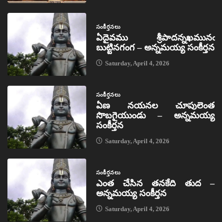
సంకీర్తనలు
ఏదైవము శ్రీపాదన్నఖమునఁ
బుట్టినగంగ – అన్నమయ్య సంకీర్తన
Saturday, April 4, 2026
సంకీర్తనలు
ఏణ నయనల చూపులెంత
సొబగైయుండు – అన్నమయ్య
సంకీర్తన
Saturday, April 4, 2026
సంకీర్తనలు
ఎంత చేసిన తనకేది తుద –
అన్నమయ్య సంకీర్తన
Saturday, April 4, 2026