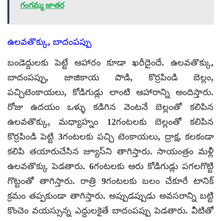
గంగమ్మ జాతర
ఉలవతొక్కు, బాదంపప్పు
బండెద్దులకు పెట్టే ఆహారం కూడా ఖరీదైందే. ఉలవతొక్కు,
బాదంపప్పు, జాజికాయ పొడి, కొర్రపిండి బెల్లం,
పచ్చిటెంకాయలు, కోడిగుడ్లు లాంటి ఆహారాన్ని అందిస్తారు.
రోజు ఉదయం ఒళ్ళు కడిగిన వెంటనే బెల్లంతో కలిపిన
ఉలవతొక్కు, మధ్యాహ్నం 12గంటలకు బెల్లంతో కలిపిన
కొర్రపిండి పెట్టి 3గంటలకు పచ్చి టెంకాయలు, ద్రాక్ష, కలకండా
కలిపి తయారుచేసిన జ్యూస్‌ని తాగిస్తారు. సాయంత్రం మళ్లీ
ఉలవతొక్కు పెడతారు. 6గంటలకు ఆరు కోడిగుడ్లు పగలగొట్టి
గొట్టంతో తాగిస్తారు. రాత్రి 9గంటలకు బలం చేకూరే టానిక్
క్రమం తప్పకుండా తాగిస్తారు. అప్పుడప్పుడు అవసరాన్ని బట్టి
కొంచెం వయస్సున్న ఎద్దులకైతే బాదంపప్పు పెడతారు. వీటితో