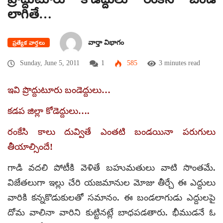
లాగితే…
వార్తా విభాగం
ప్రత్యేక వార్తలు
Sunday, June 5, 2011
1
585
3 minutes read
ఇవి ప్రొద్దుటూరు బండెద్దులు…
కడప జిల్లా కోడెద్దులు….
రంకేసి కాలు దువ్వితే ఎంతటి బండయినా పరుగులు
తీయాల్సిందే!
గాడి వదలి పోటీకి వెళితే బహుమతులు వాటి సొంతమే.
విజేతలుగా ఇల్లు చేరి యజమానుల మోజు తీర్చే ఈ ఎద్దులు
వారికి కన్నకొడుకులతో సమానం. ఈ బండలాగుడు ఎద్దులపై
దోమ వాలినా వారిని కుట్టినట్లే బాధపడతారు. భీముడనే ఓ