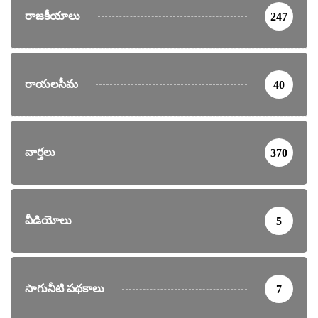
రాజకీయాలు
247
రాయలసీమ
40
వార్తలు
370
వీడియోలు
5
సాగునీటి పథకాలు
7