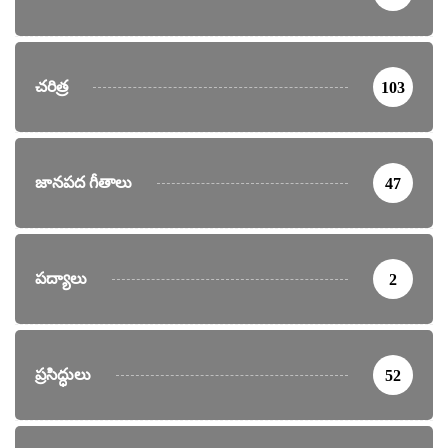
చరిత్ర
103
జానపద గీతాలు
47
పద్యాలు
2
ప్రసిద్ధులు
52