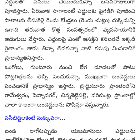
ఎద్దులతో పనులు చేయించుకున్నా బసవరాజులుగా
పూజిస్తారు. ఏరువాక సాగాలంటే ఎద్దులకు పైగడిగి పూజించి
పొలాలకు తీసుకెళ్లి రెండు కోండ్రలు (రెండు చుట్లు) దుక్కిదున్ని
ఉగాది తరువాత కొత్త సంవత్సరంలో వ్యవసాయానికి
అడుగులు వేస్తారు. ఎద్దులపై ఎంతో ఆసక్తిని కనబరచే ఇక్కడి
రైతాంగం తాను తిన్నా తినకున్నా వాటి కడుపు నింపడానికే
ప్రాధాన్యతనిస్తారు.
ఒంగోలు, గుంటూరు నుంచి లేగ దూడలతో పాటు
పోట్లగిత్తలను తెచ్చి పెంచుకున్నా, ముఖ్యంగా బండెద్దులు
పెంచడానికే ప్రాధాన్యం ఇస్తారు. ప్రొద్దుటూరు ప్రాంతంలోని
రామేశ్వరం, పెన్నానగర్, చిన్నశెట్టిపల్లె, వరికుంట్ల ప్రాంతాల్లో
చాలా కాలంగా బండెద్దులను పోషిస్తూ వస్తున్నారు.
పసిబిడ్డలకంటే మక్కువగా…
బండ లాగేటప్పుడు యజమానులు ఎద్దులను