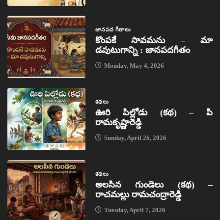
జానపద గీతాలు
కొంపకే సావమను – మా
డవుటుగాన్ని : జానపదగీతం
Monday, May 4, 2026
కథలు
ఊరి పిల్లోడు (కథ) – పి
రామకృష్ణారెడ్డి
Sunday, April 26, 2026
కథలు
అలసిన గుండెలు (కథ) –
రాచమల్లు రామచంద్రారెడ్డి
Tuesday, April 7, 2026