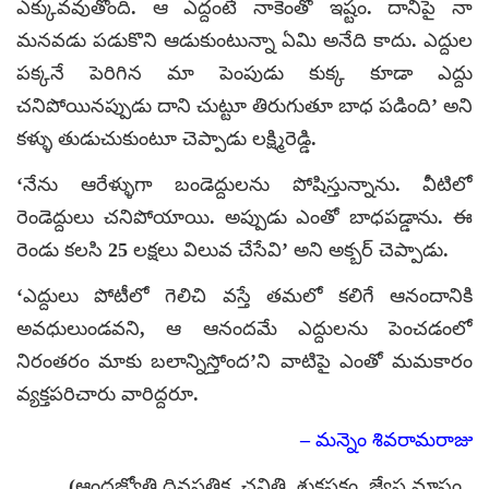
ఎక్కువవుతోంది. ఆ ఎద్దంటే నాకెంతో ఇష్టం. దానిపై నా
మనవడు పడుకొని ఆడుకుంటున్నా ఏమి అనేది కాదు. ఎద్దుల
పక్కనే పెరిగిన మా పెంపుడు కుక్క కూడా ఎద్దు
చనిపోయినప్పుడు దాని చుట్టూ తిరుగుతూ బాధ పడింది’ అని
కళ్ళు తుడుచుకుంటూ చెప్పాడు లక్ష్మిరెడ్డి.
‘నేను ఆరేళ్ళుగా బండెద్దులను పోషిస్తున్నాను. వీటిలో
రెండెద్దులు చనిపోయాయి. అప్పుడు ఎంతో బాధపడ్డాను. ఈ
రెండు కలసి 25 లక్షలు విలువ చేసేవి’ అని అక్బర్ చెప్పాడు.
‘ఎద్దులు పోటీలో గెలిచి వస్తే తమలో కలిగే ఆనందానికి
అవధులుండవని, ఆ ఆనందమే ఎద్దులను పెంచడంలో
నిరంతరం మాకు బలాన్నిస్తోంద’ని వాటిపై ఎంతో మమకారం
వ్యక్తపరిచారు వారిద్దరూ.
– మన్నెం శివరామరాజు
(ఆంధ్రజ్యోతి దినపత్రిక, చవితి, శుక్లపక్షం, జ్యేష్ఠ మాసం ,