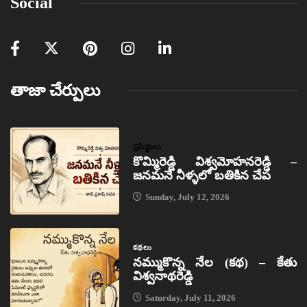
Social
తాజా చేర్పులు
ప్రసిద్ధులు
కొమ్మిరెడ్డి విశ్వమోహనరెడ్డి –
జనమనే నీళ్ళలో బతికిన చేప
Sunday, July 12, 2026
కథలు
నమ్ముకొన్న నేల (కథ) – కేతు
విశ్వనాథరెడ్డి
Saturday, July 11, 2026