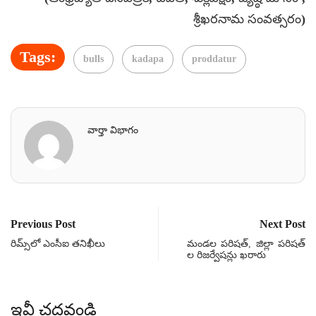
శ్రీఖరనామ సంవత్సరం)
Tags:
bulls
kadapa
proddatur
వార్తా విభాగం
Previous Post
Next Post
రిమ్స్‌లో ఎంసీఐ తనిఖీలు
మండల పరిషత్, జిల్లా పరిషత్
ల రిజర్వేషన్లు ఖరారు
ఇవీ చదవండి