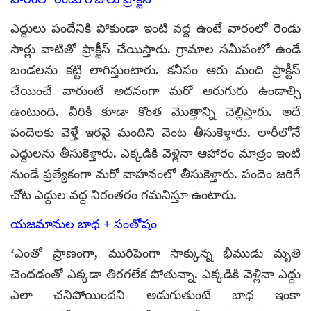
ఎద్దులు పందేనికి పోకుండా ఇంటి వద్ద ఉంటే వారంలో రెండు
సార్లు వాటితో ప్రాక్టీస్ చేయిస్తారు. గ్రామాల సమీపంలో ఉండే
బండలను కట్టి లాగిస్తుంటారు. కనీసం ఆరు మంది ప్రాక్టీస్
చేయించే వారుంటే అదనంగా మరో ఆరుగురు ఉండాల్సి
ఉంటుంది. వీరికి కూడా కొంత మొత్తాన్ని చెల్లిస్తారు. అదే
పందెలకు వెళ్తే ఇరవై మందిని వెంట తీసుకెళ్తారు. లారీలోనే
ఎద్దులను తీసుకెళ్తారు. ఎక్కడికి వెళ్లినా ఆహారం మాత్రం ఇంటి
నుండే ప్రత్యేకంగా మరో వాహనంలో తీసుకెళ్తారు. పందెం జరిగే
చోట ఎద్దుల వద్ద నిరంతరం గమనిస్తూ ఉంటారు.
యజమానుల బాధ + సంతోషం
‘ఎంతో ప్రాణంగా, మురిపెంగా సాక్కున్న భీముడు మృతి
చెందడంతో ఎక్కడా తిరగలేక పోతున్నా. ఎక్కడికి వెళ్లినా ఎద్దు
ఎలా చనిపోయిందని అడుగుతుంటే బాధ ఇంకా