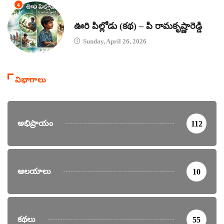
4
కథలు
ఊరి పిల్లోడు (కథ) – పి రామకృష్ణారెడ్డి
Sunday, April 26, 2026
విభాగాలు
అభిప్రాయం
112
ఆలయాలు
10
కథలు
55