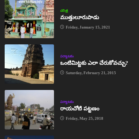
చరిత్ర
ముత్తులూరుపాడు
Friday, January 15, 2021
పర్యాటకం
ఒంటిమిట్టకు ఎలా చేరుకోవచ్చు?
Saturday, February 21, 2015
పర్యాటకం
రాయచోటి పట్టణం
Friday, May 25, 2018