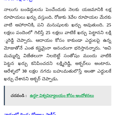
నాలుగు బండెద్దులను పెంచేందుకు నెలకు యజమానికి లక్ష
రూపాయలు ఖర్చు వస్తుంది. రోజుకు 3వేల రూపాయల మేరకు
వాటి ఆహారానికి, పని మనుషులకు ఖర్చు అవుతుంది. 25
లక్షలు పందెంలో గెలిస్తే 25 లక్షలు వాటికే ఖర్చు పెట్టానని లక్షి
్మరెడ్డి చెప్పారు. ఆదాయం కోసం కాకుండా ఎద్దులపై ఉన్న
మోజుతోనే ఎంత కష్టమైనా ఆనందంగా భరిస్తానన్నారు. ‘అవి
మమ్మల్ని విజేతలుగా నిలబెట్టే సంతోషం ముందు వాటికి
పెట్టన ఖర్చు కనిపించదని లక్ష్మిరెడ్డి, అక్బర్‌లు అంటారు.
ఆరేళ్ళలో 30 లక్షల నగదు బహుమతులొస్తే అంతా ఎద్దులకే
ఖర్చు చేశానని అక్బర్ చెప్పాడు.
చదవండి :
ఉర్దూ విశ్వవిద్యాలయం కోసం ఆందోళనలు
వారంలో రెండు రోజులు ప్రాక్టీస్