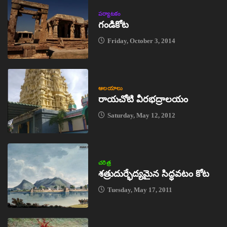
పర్యాటకం
గండికోట
Friday, October 3, 2014
ఆలయాలు
రాయచోటి వీరభద్రాలయం
Saturday, May 12, 2012
చరిత్ర
శత్రుదుర్భేద్యమైన సిద్ధవటం కోట
Tuesday, May 17, 2011