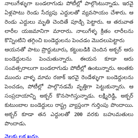
నాలుగేళ్ళుగా బండలాగుడు పోటీల్లో పాల్గొంటున్నాడు. ఇరవై
ఏళ్లపాటు రెండు సేద్యపు ఎద్దులతో వ్యవసాయం చేశారు. ఆ
రెండు ఎద్దులు మృతి చెందితే పూడ్చి పెట్టారు. ఆ తరువాత
లారీల యజమానిగా మారారు. నాలుగేళ్ళ క్రితం లారీలను
కొన్నింటిని తగ్గించి బండెద్దులను పెంచడం మొదలుపెట్టారు
ఆయనతో పాటు ప్రొద్దుటూరు, కట్టుబడికి చెందిన అక్బర్ ఆరు
బండెద్దులను పెంచుతున్నారు. ఈయన కూడా ఆరు
సంవత్సరాలుగా బండలాగుడు పోటీల్లో ఉంటున్నారు. అంతకు
ముందు వాళ్ళ మామ రజాక్ ఇరవై రెండేళ్ళుగా బండెద్దులను
పెంచడం, పోటీల్లో పాల్గొనడమే వృత్తిగా పెట్టుకున్నారు. ఆ
సంప్రదాయాన్ని అక్బర్ కొనసాగిస్తున్నాడు. లక్ష్మిరెడ్డి, అక్బర్
కుటుంబాల బండెద్దులు రాష్ట్ర వ్యాప్తంగా గుర్తింపు పొందాయి.
అక్బర్ కూడా తన ఎద్దులతో 200 వరకు బహుమతులు
పొందాడు.
నెలకు లక్ష ఖర్చు