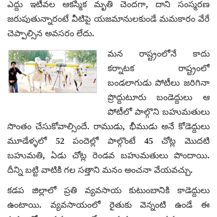
ఎద్దు ఇటీవల ఆకస్మిక మృతి చెందగా, దాని సంస్మరణ
జరుపుతున్నారంటే వీటిపై యజమానులకుండే మమకారం వేరే
చెప్పాల్సిన అవసరం లేదు.
మన రాష్ట్రంలోనే కాదు
కర్నాటక రాష్ట్రంలో
బండలాగుడు పోటీలు జరిగినా
ప్రొద్దుటూరు బండెద్దులు ఆ
పోటీలో పాల్గొని బహుమతులు
సొంతం చేసుకోవాల్సిందే. రాముడు, భీముడు అనే కోడెద్దులు
మూడేళ్ళలో 52 పందెల్లో పాల్గొంటే 45 చోట్ల మొదటి
బహుమతి, ఏడు చోట్ల రెండవ బహుమతులు పొందాయి.
దీన్ని బట్టి వాటికి గల సత్తాని మనం అంచనా వేయవచ్చు.
కడప జిల్లాలో ప్రతి వ్యవసాయ కుటుంబానికి కాడెద్దులు
ఉంటాయి. వ్యవసాయంలో రైతుకు వెన్నంటి ఉండే ఈ