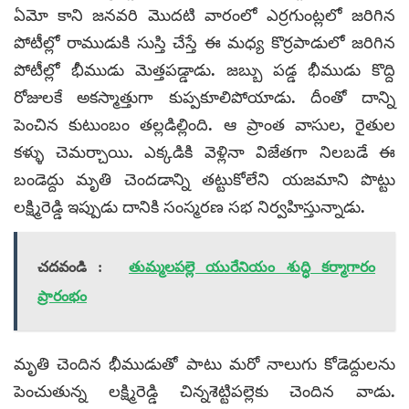
ఏమో కాని జనవరి మొదటి వారంలో ఎర్రగుంట్లలో జరిగిన
పోటీల్లో రాముడుకి సుస్తి చేస్తే ఈ మధ్య కొర్రపాడులో జరిగిన
పోటీల్లో భీముడు మెత్తపడ్డాడు. జబ్బు పడ్డ భీముడు కొద్ది
రోజులకే అకస్మాత్తుగా కుప్పకూలిపోయాడు. దీంతో దాన్ని
పెంచిన కుటుంబం తల్లడిల్లింది. ఆ ప్రాంత వాసుల, రైతుల
కళ్ళు చెమర్చాయి. ఎక్కడికి వెళ్లినా విజేతగా నిలబడే ఈ
బండెద్దు మృతి చెందడాన్ని తట్టుకోలేని యజమాని పొట్టు
లక్ష్మిరెడ్డి ఇప్పుడు దానికి సంస్మరణ సభ నిర్వహిస్తున్నాడు.
చదవండి :
తుమ్మలపల్లె యురేనియం శుద్ధి కర్మాగారం
ప్రారంభం
మృతి చెందిన భీముడుతో పాటు మరో నాలుగు కోడెద్దులను
పెంచుతున్న లక్ష్మిరెడ్డి చిన్నశెట్టిపల్లెకు చెందిన వాడు.