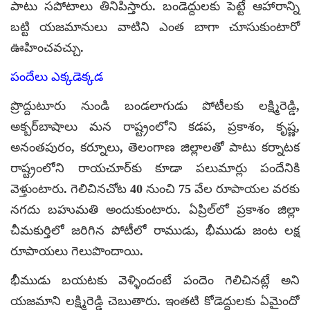
పాటు సపోటాలు తినిపిస్తారు. బండెద్దులకు పెట్టే ఆహారాన్ని
బట్టి యజమానులు వాటిని ఎంత బాగా చూసుకుంటారో
ఊహించవచ్చు.
పందేలు ఎక్కడెక్కడ
ప్రొద్దుటూరు నుండి బండలాగుడు పోటీలకు లక్ష్మిరెడ్డి,
అక్బర్‌బాషాలు మన రాష్ట్రంలోని కడప, ప్రకాశం, కృష్ణ,
అనంతపురం, కర్నూలు, తెలంగాణ జిల్లాలతో పాటు కర్నాటక
రాష్ట్రంలోని రాయచూర్‌కు కూడా పలుమార్లు పందేనికి
వెళ్తుంటారు. గెలిచినచోట 40 నుంచి 75 వేల రూపాయల వరకు
నగదు బహుమతి అందుకుంటారు. ఏప్రిల్‌లో ప్రకాశం జిల్లా
చీమకుర్తిలో జరిగిన పోటీలో రాముడు, భీముడు జంట లక్ష
రూపాయలు గెలుపొందాయి.
భీముడు బయటకు వెళ్ళిందంటే పందెం గెలిచినట్లే అని
యజమాని లక్ష్మిరెడ్డి చెబుతారు. ఇంతటి కోడెద్దులకు ఏమైందో