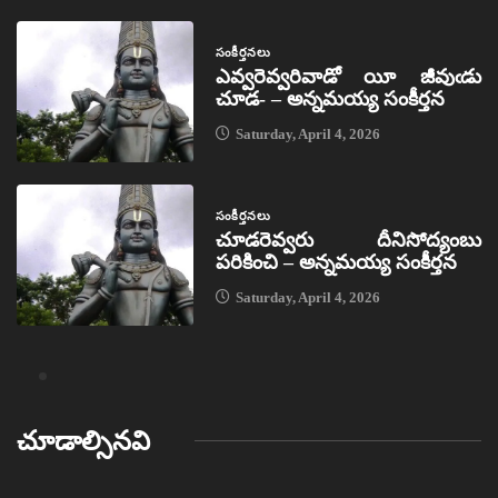
సంకీర్తనలు
ఎవ్వరెవ్వరివాడో యీ జీవుఁడు
చూడ- – అన్నమయ్య సంకీర్తన
Saturday, April 4, 2026
సంకీర్తనలు
చూడరెవ్వరు దీనిసోద్యంబు
పరికించి – అన్నమయ్య సంకీర్తన
Saturday, April 4, 2026
చూడాల్సినవి