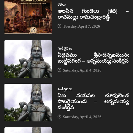
కథలు
అలసిన గుండెలు (కథ) –
రాచమల్లు రామచంద్రారెడ్డి
Tuesday, April 7, 2026
సంకీర్తనలు
ఏదైవము శ్రీపాదన్నఖమునఁ
బుట్టినగంగ – అన్నమయ్య సంకీర్తన
Saturday, April 4, 2026
సంకీర్తనలు
ఏణ నయనల చూపులెంత
సొబగైయుండు – అన్నమయ్య
సంకీర్తన
Saturday, April 4, 2026