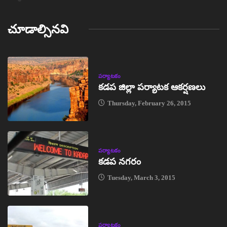
చూడాల్సినవి
పర్యాటకం
కడప జిల్లా పర్యాటక ఆకర్షణలు
Thursday, February 26, 2015
పర్యాటకం
కడప నగరం
Tuesday, March 3, 2015
పర్యాటకం