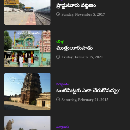
ప్రొద్దుటూరు పట్టణం
Sunday, November 5, 2017
చరిత్ర
ముత్తులూరుపాడు
Friday, January 15, 2021
పర్యాటకం
ఒంటిమిట్టకు ఎలా చేరుకోవచ్చు?
Saturday, February 21, 2015
పర్యాటకం