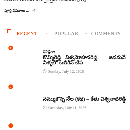
పూర్తి వివరాలు ...
RECENT
POPULAR
COMMENTS
1
ప్రసిద్ధులు
కొమ్మిరెడ్డి విశ్వమోహనరెడ్డి – జనమనే
నీళ్ళలో బతికిన చేప
Sunday, July 12, 2026
2
కథలు
నమ్ముకొన్న నేల (కథ) – కేతు విశ్వనాథరెడ్డి
Saturday, July 11, 2026
3
జానపద గీతాలు