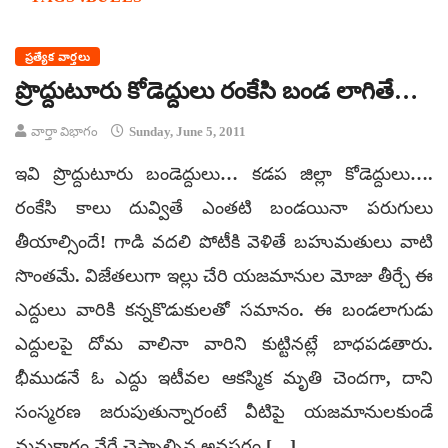
ప్రత్యేక వార్తలు
ప్రొద్దుటూరు కోడెద్దులు రంకేసి బండ లాగితే…
వార్తా విభాగం
Sunday, June 5, 2011
ఇవి ప్రొద్దుటూరు బండెద్దులు… కడప జిల్లా కోడెద్దులు….
రంకేసి కాలు దువ్వితే ఎంతటి బండయినా పరుగులు
తీయాల్సిందే! గాడి వదలి పోటీకి వెళితే బహుమతులు వాటి
సొంతమే. విజేతలుగా ఇల్లు చేరి యజమానుల మోజు తీర్చే ఈ
ఎద్దులు వారికి కన్నకొడుకులతో సమానం. ఈ బండలాగుడు
ఎద్దులపై దోమ వాలినా వారిని కుట్టినట్లే బాధపడతారు.
భీముడనే ఓ ఎద్దు ఇటీవల ఆకస్మిక మృతి చెందగా, దాని
సంస్మరణ జరుపుతున్నారంటే వీటిపై యజమానులకుండే
మమకారం వేరే చెప్పాల్సిన అవసరం […]