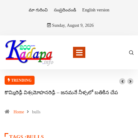
మా గురించి
సంప్రదించండి
English version
Sunday, August 9, 2026
TRENDING
కొమ్మిరెడ్డి విశ్వమోహనరెడ్డి – జనమనే నీళ్ళలో బతికిన చేప
Home
bulls
TAGS :BULLS