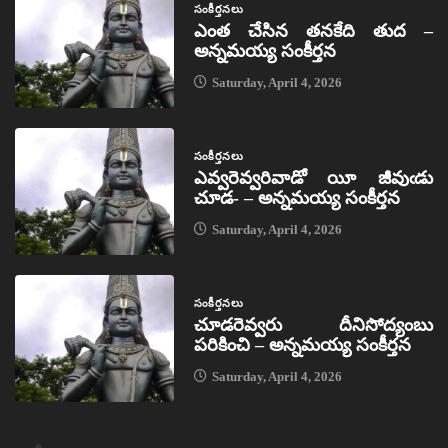
సంకీర్తనలు
ఎంత చేసిన తనకేది తుద –
అన్నమయ్య సంకీర్తన
Saturday, April 4, 2026
సంకీర్తనలు
ఎవ్వరెవ్వరివాడో యీ జీవుఁడు
చూడ- – అన్నమయ్య సంకీర్తన
Saturday, April 4, 2026
సంకీర్తనలు
చూడరెవ్వరు దీనిసోద్యంబు
పరికించి – అన్నమయ్య సంకీర్తన
Saturday, April 4, 2026