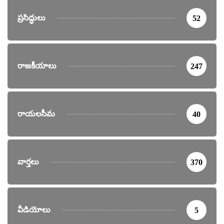
ప్రసిద్ధులు
52
రాజకీయాలు
247
రాయలసీమ
40
వార్తలు
370
వీడియోలు
5