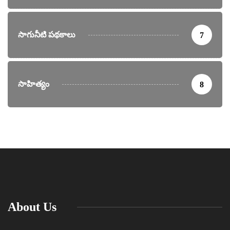
సాగునీటి పథకాలు
7
సాహిత్యం
8
About Us