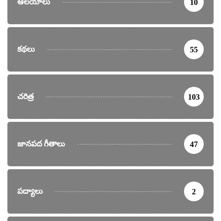
ఆలయాలు
10
కథలు
55
చరిత్ర
103
జానపద గీతాలు
47
పద్యాలు
2