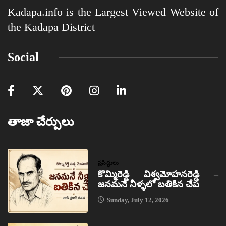
Kadapa.info is the Largest Viewed Website of
the Kadapa District
Social
తాజా చేర్పులు
ప్రసిద్ధులు
కొమ్మిరెడ్డి విశ్వమోహనరెడ్డి –
జనమనే నీళ్ళలో బతికిన చేప
Sunday, July 12, 2026