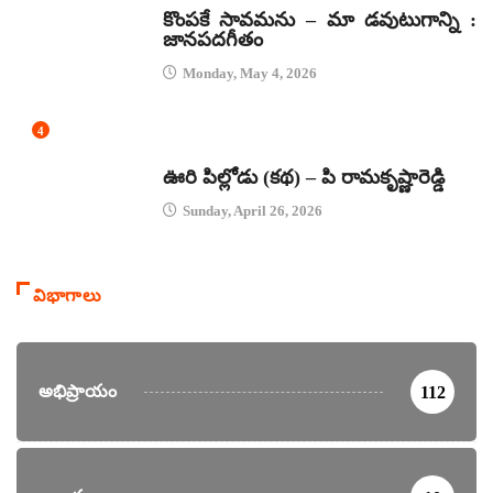
కొంపకే సావమను – మా డవుటుగాన్ని :
జానపదగీతం
Monday, May 4, 2026
4
కథలు
ఊరి పిల్లోడు (కథ) – పి రామకృష్ణారెడ్డి
Sunday, April 26, 2026
విభాగాలు
అభిప్రాయం
112