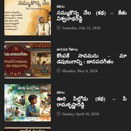
కథలు
నమ్ముకొన్న నేల (కథ) – కేతు
విశ్వనాథరెడ్డి
Saturday, July 11, 2026
జానపద గీతాలు
కొంపకే సావమను – మా
డవుటుగాన్ని : జానపదగీతం
Monday, May 4, 2026
కథలు
ఊరి పిల్లోడు (కథ) – పి
రామకృష్ణారెడ్డి
Sunday, April 26, 2026