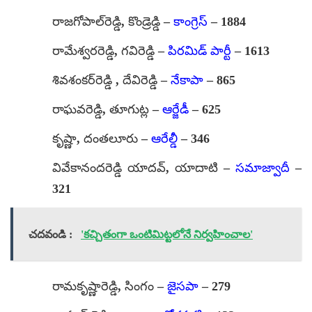
రాజగోపాల్‌రెడ్డి, కొండ్రెడ్డి –
కాంగ్రెస్
– 1884
రామేశ్వరరెడ్డి, గవిరెడ్డి –
పిరమిడ్ పార్టీ
– 1613
శివశంకర్‌రెడ్డి , దేవిరెడ్డి –
నేకాపా
– 865
రాఘవరెడ్డి, తూగుట్ల –
ఆర్జేడీ
– 625
కృష్ణా, దంతలూరు –
ఆరేల్డీ
– 346
వివేకానందరెడ్డి యాదవ్, యాదాటి –
సమాజ్వాదీ
–
321
చదవండి :
'కచ్చితంగా ఒంటిమిట్టలోనే నిర్వహించాల'
రామకృష్ణారెడ్డి, సింగం –
జైసపా
– 279