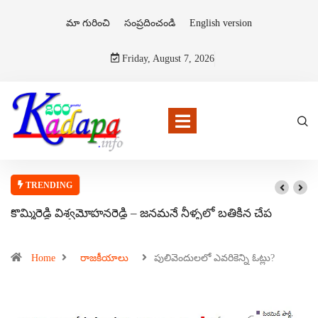
మా గురించి
సంప్రదించండి
English version
Friday, August 7, 2026
TRENDING
కొమ్మిరెడ్డి విశ్వమోహనరెడ్డి – జనమనే నీళ్ళలో బతికిన చేప
Home
రాజకీయాలు
పులివెందులలో ఎవరికెన్ని ఓట్లు?