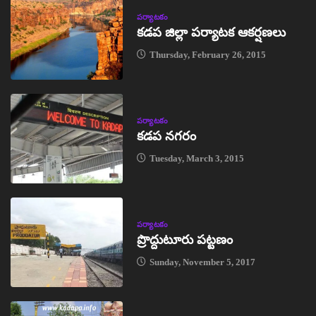
పర్యాటకం
కడప జిల్లా పర్యాటక ఆకర్షణలు
Thursday, February 26, 2015
పర్యాటకం
కడప నగరం
Tuesday, March 3, 2015
పర్యాటకం
ప్రొద్దుటూరు పట్టణం
Sunday, November 5, 2017