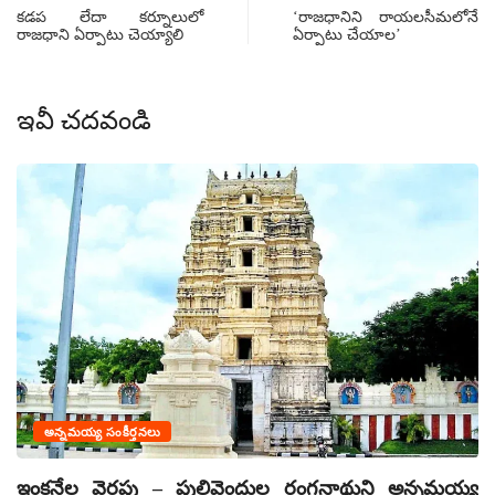
కడప లేదా కర్నూలులో
‘రాజధానిని రాయలసీమలోనే
రాజధాని ఏర్పాటు చెయ్యాలి
ఏర్పాటు చేయాల’
ఇవీ చదవండి
అన్నమయ్య సంకీర్తనలు
వ
ఇంకనేల వెరపు – పులివెందుల రంగనాథుని అన్నమయ్య