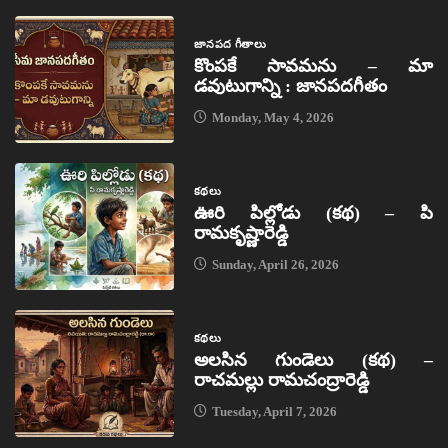
జానపద గీతాలు
కొంపకే సావమను – మా
డవుటుగాన్ని : జానపదగీతం
Monday, May 4, 2026
కథలు
ఊరి పిల్లోడు (కథ) – పి
రామకృష్ణారెడ్డి
Sunday, April 26, 2026
కథలు
అలసిన గుండెలు (కథ) –
రాచమల్లు రామచంద్రారెడ్డి
Tuesday, April 7, 2026