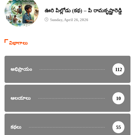
కథలు
ఊరి పిల్లోడు (కథ) – పి రామకృష్ణారెడ్డి
Sunday, April 26, 2026
విభాగాలు
అభిప్రాయం
112
ఆలయాలు
10
కథలు
55