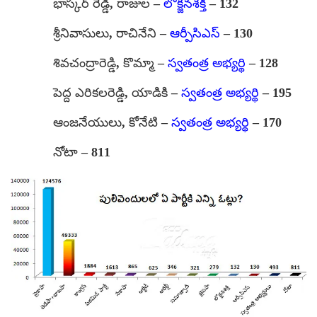
భాస్కర్ రెడ్డి, రాజుల –
లోక్జనశక్తి
– 132
శ్రీనివాసులు, రాచినేని –
ఆర్పీసిఎస్
– 130
శివచంద్రారెడ్డి, కొమ్మా –
స్వతంత్ర అభ్యర్థి
– 128
పెద్ద ఎరికలరెడ్డి, యాడికి –
స్వతంత్ర అభ్యర్థి
– 195
ఆంజనేయులు, కోనేటి –
స్వతంత్ర అభ్యర్థి
– 170
నోటా – 811