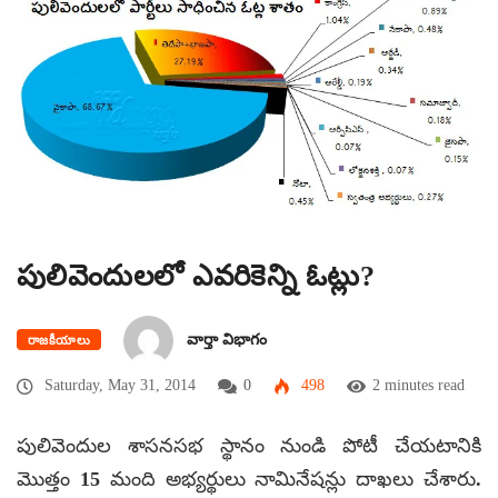
పులివెందులలో ఎవరికెన్ని ఓట్లు?
వార్తా విభాగం
రాజకీయాలు
Saturday, May 31, 2014
0
498
2 minutes read
పులివెందుల శాసనసభ స్థానం నుండి పోటీ చేయటానికి
మొత్తం 15 మంది అభ్యర్థులు నామినేషన్లు దాఖలు చేశారు.