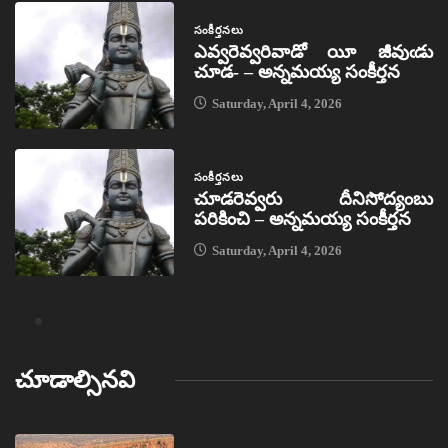
సంకీర్తనలు
ఎవ్వరెవ్వరివాడో యీ జీవుఁడు
చూడ- – అన్నమయ్య సంకీర్తన
Saturday, April 4, 2026
సంకీర్తనలు
చూడరెవ్వరు దీనిసోద్యంబు
పరికించి – అన్నమయ్య సంకీర్తన
Saturday, April 4, 2026
చూడాల్సినవి