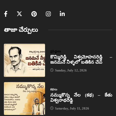
తాజా చేర్పులు
ప్రసిద్ధులు
కొమ్మిరెడ్డి విశ్వమోహనరెడ్డి –
జనమనే నీళ్ళలో బతికిన చేప
Sunday, July 12, 2026
కథలు
నమ్ముకొన్న నేల (కథ) – కేతు
విశ్వనాథరెడ్డి
Saturday, July 11, 2026