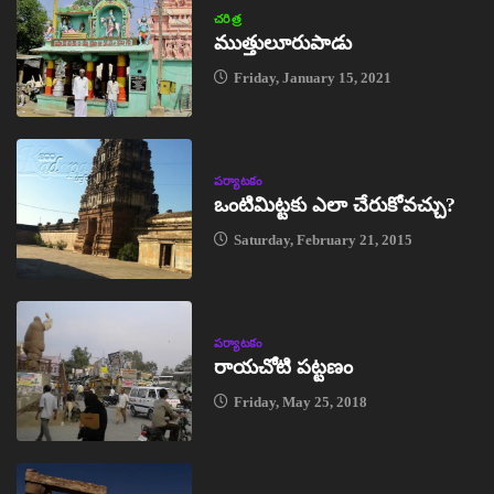
చరిత్ర
ముత్తులూరుపాడు
Friday, January 15, 2021
పర్యాటకం
ఒంటిమిట్టకు ఎలా చేరుకోవచ్చు?
Saturday, February 21, 2015
పర్యాటకం
రాయచోటి పట్టణం
Friday, May 25, 2018