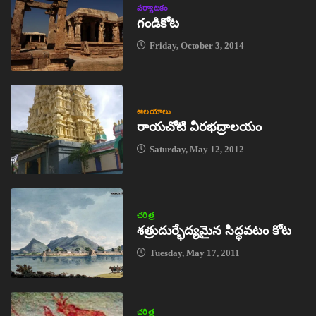
పర్యాటకం
గండికోట
Friday, October 3, 2014
ఆలయాలు
రాయచోటి వీరభద్రాలయం
Saturday, May 12, 2012
చరిత్ర
శత్రుదుర్భేద్యమైన సిద్ధవటం కోట
Tuesday, May 17, 2011
చరిత్ర