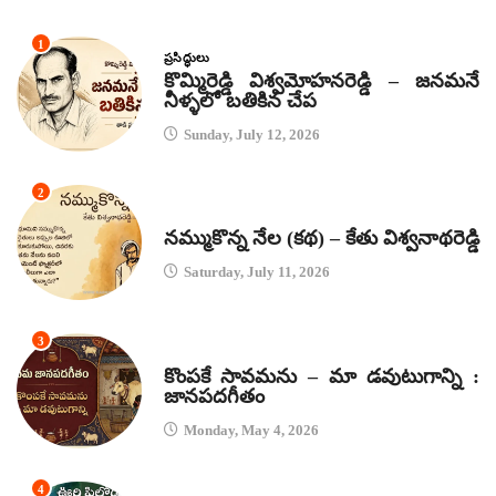
1
ప్రసిద్ధులు
కొమ్మిరెడ్డి విశ్వమోహనరెడ్డి – జనమనే
నీళ్ళలో బతికిన చేప
Sunday, July 12, 2026
2
కథలు
నమ్ముకొన్న నేల (కథ) – కేతు విశ్వనాథరెడ్డి
Saturday, July 11, 2026
3
జానపద గీతాలు
కొంపకే సావమను – మా డవుటుగాన్ని :
జానపదగీతం
Monday, May 4, 2026
4