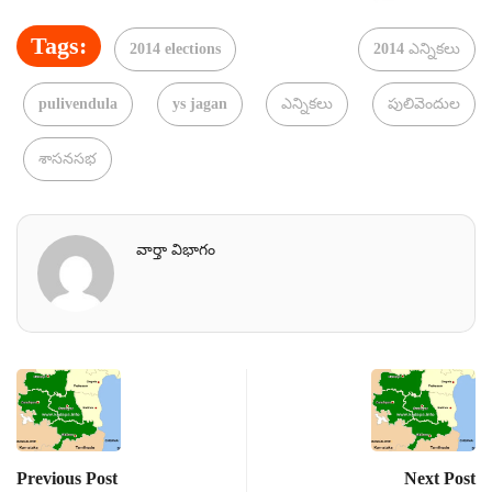
Tags:
2014 elections
2014 ఎన్నికలు
pulivendula
ys jagan
ఎన్నికలు
పులివెందుల
శాసనసభ
వార్తా విభాగం
Previous Post
Next Post