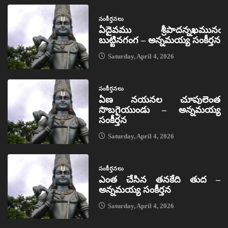
సంకీర్తనలు
ఏదైవము శ్రీపాదన్నఖమునఁ
బుట్టినగంగ – అన్నమయ్య సంకీర్తన
Saturday, April 4, 2026
సంకీర్తనలు
ఏణ నయనల చూపులెంత
సొబగైయుండు – అన్నమయ్య
సంకీర్తన
Saturday, April 4, 2026
సంకీర్తనలు
ఎంత చేసిన తనకేది తుద –
అన్నమయ్య సంకీర్తన
Saturday, April 4, 2026