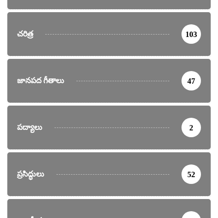
చరిత్ర
103
జానపద గీతాలు
47
పద్యాలు
2
ప్రసిద్ధులు
52