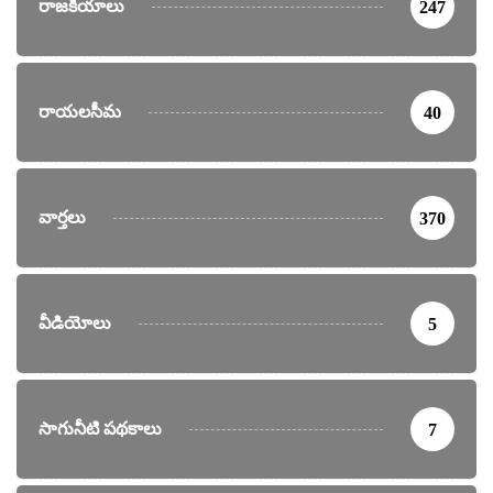
రాజకీయాలు
247
రాయలసీమ
40
వార్తలు
370
వీడియోలు
5
సాగునీటి పథకాలు
7