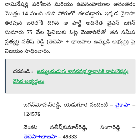
నామినేషన్ల పరిశీలన మరియు ఉపసంహరణల అనంతరం
మొత్తం 14 మంది తుది పోరులో తలపడ్డారు. ఇక్కడ వైకాపా
తరపున బరిలోకి దిగిన ఆ పార్టీ అధినేత వైఎస్ జగన్
సుమారు 75 వేల పైచిలుకు ఓట్ల మెజారిటీతో తన సమీప
ప్రత్యర్థి సతీష్ రెడ్డి (తెదేపా + భాజపాల ఉమ్మడి అభ్యర్థి) పై
విజయం సాధించారు.
చదవండి :
జమ్మలమడుగు శాసనసభ స్థానానికి నామినేషన్లు
వేసిన అభ్యర్థులు
జగన్‌మోహన్‌రెడ్డి, యెడుగూరి సందింటి –
వైకాపా
–
124576
వెంకట సతీష్‌కుమార్‌రెడ్డి, సింగారెడ్డి –
తెదేపా+భాజపా
– 49333