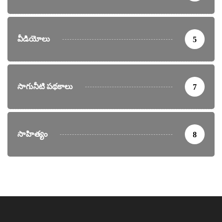
వీడియోలు
5
సాగునీటి పథకాలు
7
సాహిత్యం
8