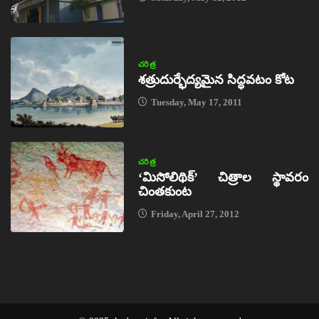
చరిత్ర
శత్రుదుర్భేద్యమైన సిద్ధవటం కోట
Tuesday, May 17, 2011
చరిత్ర
‘మిసోలిథిక్‌’ చిత్రాల స్థావరం
చింతకుంట
Friday, April 27, 2012