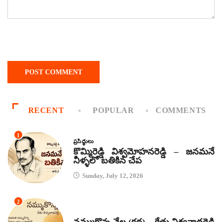
RECENT
POPULAR
COMMENTS
1
ప్రసిద్ధులు
కొమ్మిరెడ్డి విశ్వమోహనరెడ్డి – జనమనే
నీళ్ళలో బతికిన చేప
Sunday, July 12, 2026
2
కథలు