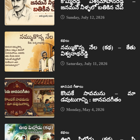
కొమ్మిరెడ్డి విశ్వమోహనరెడ్డి –
జనమనే నీళ్ళలో బతికిన చేప
Sunday, July 12, 2026
కథలు
నమ్ముకొన్న నేల (కథ) – కేతు
విశ్వనాథరెడ్డి
Saturday, July 11, 2026
జానపద గీతాలు
కొంపకే సావమను – మా
డవుటుగాన్ని : జానపదగీతం
Monday, May 4, 2026
కథలు
ఊరి పిల్లోడు (కథ) – పి