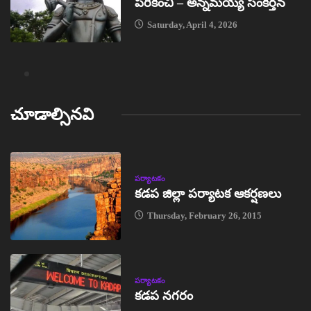
పరికించి – అన్నమయ్య సంకీర్తన
Saturday, April 4, 2026
చూడాల్సినవి
పర్యాటకం
కడప జిల్లా పర్యాటక ఆకర్షణలు
Thursday, February 26, 2015
పర్యాటకం
కడప నగరం