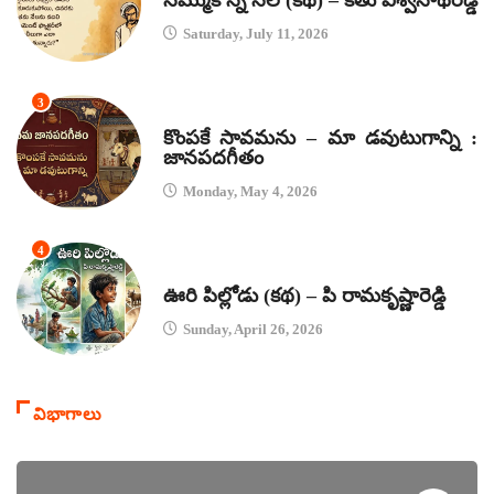
నమ్ముకొన్న నేల (కథ) – కేతు విశ్వనాథరెడ్డి
Saturday, July 11, 2026
3
జానపద గీతాలు
కొంపకే సావమను – మా డవుటుగాన్ని :
జానపదగీతం
Monday, May 4, 2026
4
కథలు
ఊరి పిల్లోడు (కథ) – పి రామకృష్ణారెడ్డి
Sunday, April 26, 2026
విభాగాలు