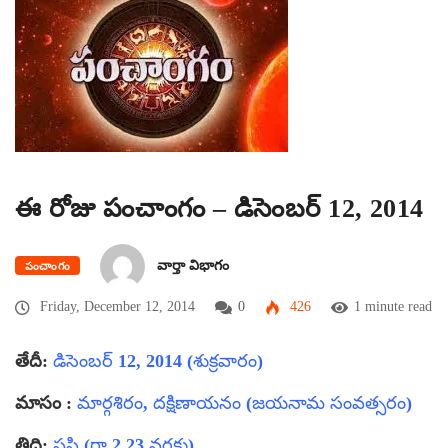
ఈ రోజు పంచాంగం – డిసెంబర్ 12, 2014
వార్తా విభాగం
పంచాంగం
Friday, December 12, 2014
0
426
1 minute read
తేదీ:
డిసెంబర్ 12, 2014 (శుక్రవారం)
మాసం :
మార్గశిరం, దక్షిణాయనం (జయనామ సంవత్సరం)
తిధి:
షష్ఠి (రా 2.23 వరకు)