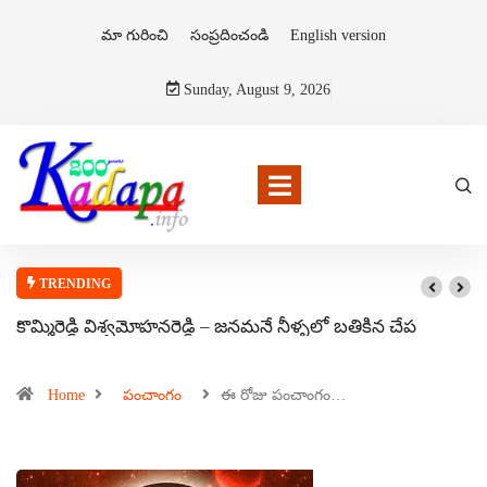
మా గురించి
సంప్రదించండి
English version
Sunday, August 9, 2026
TRENDING
కొమ్మిరెడ్డి విశ్వమోహనరెడ్డి – జనమనే నీళ్ళలో బతికిన చేప
Home
పంచాంగం
ఈ రోజు పంచాంగం…