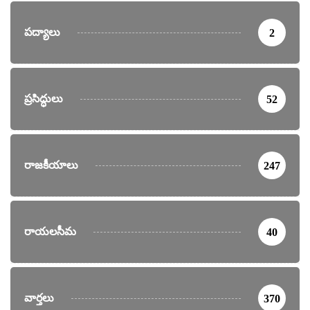
పద్యాలు
2
ప్రసిద్ధులు
52
రాజకీయాలు
247
రాయలసీమ
40
వార్తలు
370