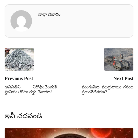
వార్తా విభాగం
Previous Post
Next Post
అవినీతిని నిరోధించెందుకే
మంగంపేట ముగ్గురాయి గనుల
స్థానికుల కోటా రద్దు చేశారట!
ప్రయివేటీకరణ?
ఇవీ చదవండి