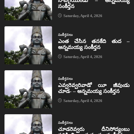
సొబగైయుండు – అన్నమయ్య
సంకీర్తన
Saturday, April 4, 2026
సంకీర్తనలు
ఎంత చేసిన తనకేది తుద –
అన్నమయ్య సంకీర్తన
Saturday, April 4, 2026
సంకీర్తనలు
ఎవ్వరెవ్వరివాడో యీ జీవుఁడు
చూడ- – అన్నమయ్య సంకీర్తన
Saturday, April 4, 2026
సంకీర్తనలు
చూడరెవ్వరు దీనిసోద్యంబు