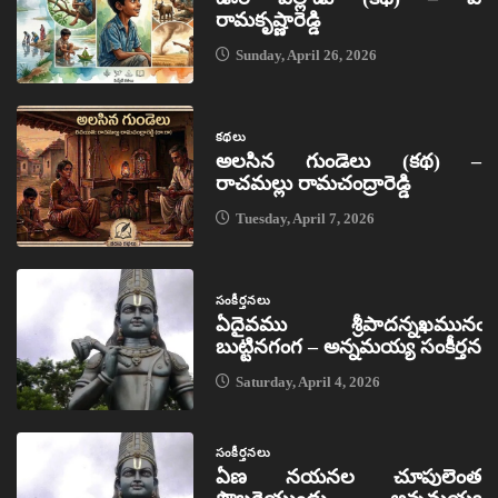
రామకృష్ణారెడ్డి
Sunday, April 26, 2026
కథలు
అలసిన గుండెలు (కథ) –
రాచమల్లు రామచంద్రారెడ్డి
Tuesday, April 7, 2026
సంకీర్తనలు
ఏదైవము శ్రీపాదన్నఖమునఁ
బుట్టినగంగ – అన్నమయ్య సంకీర్తన
Saturday, April 4, 2026
సంకీర్తనలు
ఏణ నయనల చూపులెంత