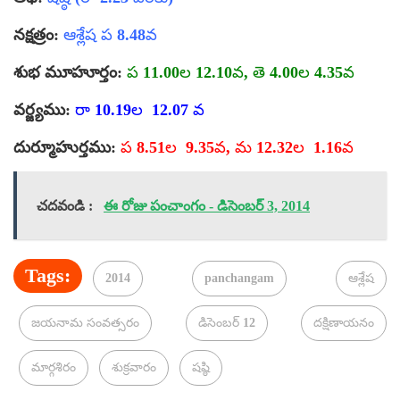
నక్షత్రం:
ఆశ్లేష ప 8.48వ
శుభ మూహూర్తం:
ప 11.00ల 12.10వ, తె 4.00ల 4.35వ
వర్జ్యము:
రా 10.19ల 12.07 వ
దుర్మూహుర్తము:
ప 8.51ల 9.35వ, మ 12.32ల 1.16వ
చదవండి :
ఈ రోజు పంచాంగం - డిసెంబర్ 3, 2014
Tags:
2014
panchangam
ఆశ్లేష
జయనామ సంవత్సరం
డిసెంబర్ 12
దక్షిణాయనం
మార్గశిరం
శుక్రవారం
షష్ఠి