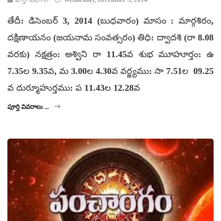
తేదీ: డిసెంబర్ 3, 2014 (బుధవారం) మాసం : మార్గశిరం,
దక్షిణాయనం (జయనామ సంవత్సరం) తిధి: ద్వాదశి (రా 8.08
వరకు) నక్షత్రం: అశ్విని రా 11.45వ శుభ మూహూర్తం: ఉ
7.35ల 9.35వ, మ 3.00ల 4.30వ వర్జ్యము: సా 7.51ల 09.25
వ దుర్మూహుర్తము: ప 11.43ల 12.28వ
పూర్తి వివరాలు ...