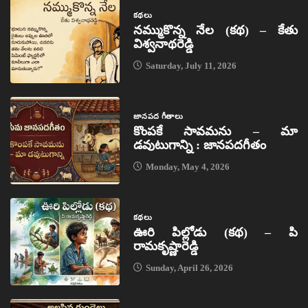
కథలు
నమ్ముకొన్న నేల (కథ) – కేతు
విశ్వనాథరెడ్డి
Saturday, July 11, 2026
జానపద గీతాలు
కొంపకే సావమను – మా
డవుటుగాన్ని : జానపదగీతం
Monday, May 4, 2026
కథలు
ఊరి పిల్లోడు (కథ) – పి
రామకృష్ణారెడ్డి
Sunday, April 26, 2026