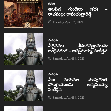
కథలు
అలసిన గుండెలు (కథ) –
రాచమల్లు రామచంద్రారెడ్డి
Tuesday, April 7, 2026
సంకీర్తనలు
ఏదైవము శ్రీపాదన్నఖమునఁ
బుట్టినగంగ – అన్నమయ్య సంకీర్తన
Saturday, April 4, 2026
సంకీర్తనలు
ఏణ నయనల చూపులెంత
సొబగైయుండు – అన్నమయ్య
సంకీర్తన
Saturday, April 4, 2026