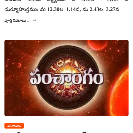
దుర్మూహుర్తము: మ 12.30ల 1.14వ, మ 2.43ల 3.27వ
పూర్తి వివరాలు ...
పంచాంగం