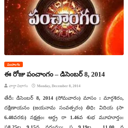
పంచాంగం
ఈ రోజు పంచాంగం – డిసెంబర్ 8, 2014
వార్తా విభాగం
Monday, December 8, 2014
తేదీ: డిసెంబర్ 8, 2014 (సోమవారం) మాసం : మార్గశిరం,
దక్షిణాయనం (జయనామ సంవత్సరం) తిధి: విదియ (సా
6.40వరకు) నక్షత్రం: ఆర్ద్ర రా 1.46వ శుభ మూహూర్తం:
ప8.25ల 9.15వ వర్జ్యము: ప 9.19ల 11.00 వ