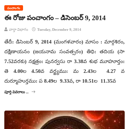
పంచాంగం
ఈ రోజు పంచాంగం – డిసెంబర్ 9, 2014
వార్తా విభాగం
Tuesday, December 9, 2014
తేదీ: డిసెంబర్ 9, 2014 (మంగళవారం) మాసం : మార్గశిరం,
దక్షిణాయనం (జయనామ సంవత్సరం) తిధి: తదియ (సా
7.52వరకు) నక్షత్రం: పునర్వసు రా 3.38వ శుభ మూహూర్తం:
తె 4.00ల 4.50వ వర్జ్యము: మ 2.43ల 4.27 వ
దుర్మూహుర్తము: ప 8.49ల 9.33వ, రా 10.51ల 11.35వ
పూర్తి వివరాలు ...