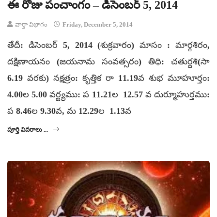
ఈ రోజు పంచాంగం – డిసెంబర్ 5, 2014
వార్తా విభాగం
Friday, December 5, 2014
తేదీ: డిసెంబర్ 5, 2014 (శుక్రవారం) మాసం : మార్గశిరం,
దక్షిణాయనం (జయనామ సంవత్సరం) తిధి: చతుర్దశి(సా
6.19 వరకు) నక్షత్రం: కృత్తిక రా 11.19వ శుభ మూహూర్తం:
4.00ల 5.00 వర్జ్యము: ప 11.21ల 12.57 వ దుర్మూహుర్తము:
ప 8.46ల 9.30వ, మ 12.29ల 1.13వ
పూర్తి వివరాలు ...