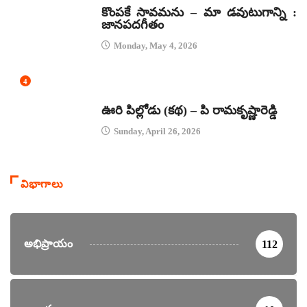
కొంపకే సావమను – మా డవుటుగాన్ని :
జానపదగీతం
Monday, May 4, 2026
4
కథలు
ఊరి పిల్లోడు (కథ) – పి రామకృష్ణారెడ్డి
Sunday, April 26, 2026
విభాగాలు
అభిప్రాయం
112