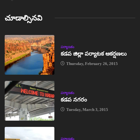
చూడాల్సినవి
పర్యాటకం
కడప జిల్లా పర్యాటక ఆకర్షణలు
Thursday, February 26, 2015
పర్యాటకం
కడప నగరం
Tuesday, March 3, 2015
పర్యాటకం