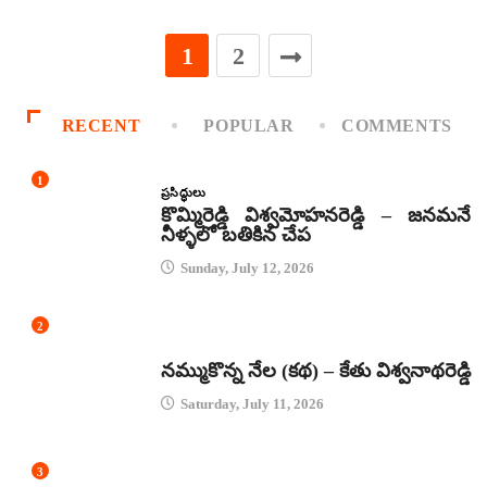
1
2
RECENT
POPULAR
COMMENTS
1
ప్రసిద్ధులు
కొమ్మిరెడ్డి విశ్వమోహనరెడ్డి – జనమనే
నీళ్ళలో బతికిన చేప
Sunday, July 12, 2026
2
కథలు
నమ్ముకొన్న నేల (కథ) – కేతు విశ్వనాథరెడ్డి
Saturday, July 11, 2026
3
జానపద గీతాలు