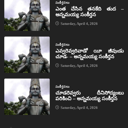
సంకీర్తనలు
ఎంత చేసిన తనకేది తుద –
అన్నమయ్య సంకీర్తన
Saturday, April 4, 2026
సంకీర్తనలు
ఎవ్వరెవ్వరివాడో యీ జీవుఁడు
చూడ- – అన్నమయ్య సంకీర్తన
Saturday, April 4, 2026
సంకీర్తనలు
చూడరెవ్వరు దీనిసోద్యంబు
పరికించి – అన్నమయ్య సంకీర్తన
Saturday, April 4, 2026