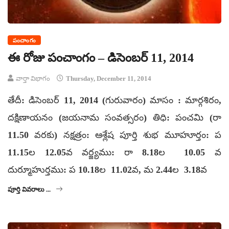
పంచాంగం
ఈ రోజు పంచాంగం – డిసెంబర్ 11, 2014
వార్తా విభాగం
Thursday, December 11, 2014
తేదీ: డిసెంబర్ 11, 2014 (గురువారం) మాసం : మార్గశిరం,
దక్షిణాయనం (జయనామ సంవత్సరం) తిధి: పంచమి (రా
11.50 వరకు) నక్షత్రం: ఆశ్లేష పూర్తి శుభ మూహూర్తం: ప
11.15ల 12.05వ వర్జ్యము: రా 8.18ల 10.05 వ
దుర్మూహుర్తము: ప 10.18ల 11.02వ, మ 2.44ల 3.18వ
పూర్తి వివరాలు ...