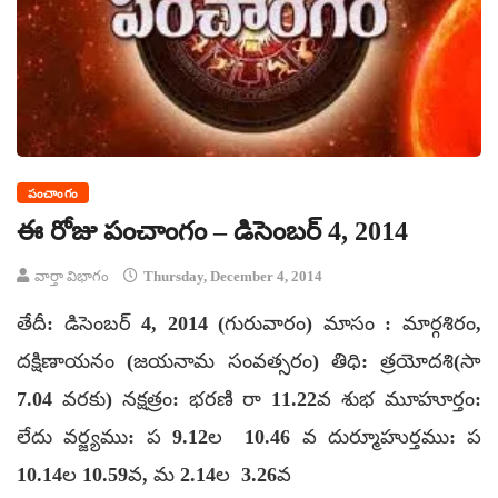
పంచాంగం
ఈ రోజు పంచాంగం – డిసెంబర్ 4, 2014
వార్తా విభాగం
Thursday, December 4, 2014
తేదీ: డిసెంబర్ 4, 2014 (గురువారం) మాసం : మార్గశిరం,
దక్షిణాయనం (జయనామ సంవత్సరం) తిధి: త్రయోదశి(సా
7.04 వరకు) నక్షత్రం: భరణి రా 11.22వ శుభ మూహూర్తం:
లేదు వర్జ్యము: ప 9.12ల 10.46 వ దుర్మూహుర్తము: ప
10.14ల 10.59వ, మ 2.14ల 3.26వ