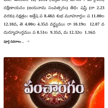
దక్షిణాయనం (జయనామ సంవత్సరం) తిధి: షష్ఠి (రా 2.23
వరకు) నక్షత్రం: ఆశ్లేష ప 8.48వ శుభ మూహూర్తం: ప 11.00ల
12.10వ, తె 4.00ల 4.35వ వర్జ్యము: రా 10.19ల 12.07 వ
దుర్మూహుర్తము: ప 8.51ల 9.35వ, మ 12.32ల 1.16వ
పూర్తి వివరాలు ...