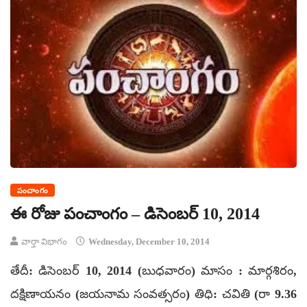
పంచాంగం
ఈ రోజు పంచాంగం – డిసెంబర్ 10, 2014
వార్తా విభాగం
Wednesday, December 10, 2014
తేదీ: డిసెంబర్ 10, 2014 (బుధవారం) మాసం : మార్గశిరం,
దక్షిణాయనం (జయనామ సంవత్సరం) తిధి: చవితి (రా 9.36