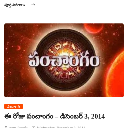
పూర్తి వివరాలు ...
పంచాంగం
ఈ రోజు పంచాంగం – డిసెంబర్ 3, 2014
వార్తా విభాగం
Wednesday, December 3, 2014