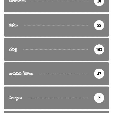
ఆలయాలు
10
కథలు
55
చరిత్ర
103
జానపద గీతాలు
47
పద్యాలు
2