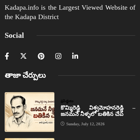
Kadapa.info is the Largest Viewed Website of
the Kadapa District
Social
తాజా చేర్పులు
ప్రసిద్ధులు
కొమ్మిరెడ్డి విశ్వమోహనరెడ్డి –
జనమనే నీళ్ళలో బతికిన చేప
Sunday, July 12, 2026