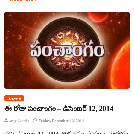
పంచాంగం
ఈ రోజు పంచాంగం – డిసెంబర్ 12, 2014
వార్తా విభాగం
Friday, December 12, 2014
తేదీ: డిసెంబర్ 12, 2014 (శుక్రవారం) మాసం : మార్గశిరం,