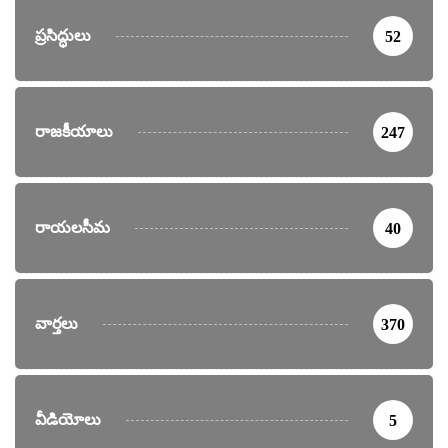
ప్రసిద్ధులు
52
రాజకీయాలు
247
రాయలసీమ
40
వార్తలు
370
వీడియోలు
5