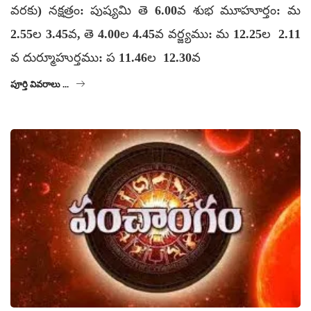
వరకు) నక్షత్రం: పుష్యమి తె 6.00వ శుభ మూహూర్తం: మ
2.55ల 3.45వ, తె 4.00ల 4.45వ వర్జ్యము: మ 12.25ల 2.11
వ దుర్మూహుర్తము: ప 11.46ల 12.30వ
పూర్తి వివరాలు ...