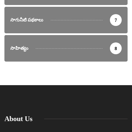
సాగునీటి పథకాలు
7
సాహిత్యం
8
About Us