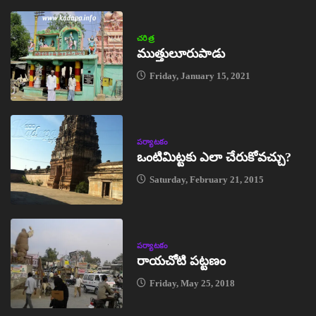
చరిత్ర
ముత్తులూరుపాడు
Friday, January 15, 2021
పర్యాటకం
ఒంటిమిట్టకు ఎలా చేరుకోవచ్చు?
Saturday, February 21, 2015
పర్యాటకం
రాయచోటి పట్టణం
Friday, May 25, 2018