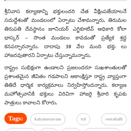
శ్రీనివాస కల్యాణాన్ని భక్తులందరి చేత వీక్షింపజేయాలనే
సదుద్దేశంతో మండలంలో ఏర్పాటు చేశామన్నారు. తిరుమల
తిరుపతి దేవస్థానం జూనియర్ ఎగ్జికూటివ్ అధికారి కోలా
భాస్కర్ – సొంత మండలం కావడంతో ప్రత్యేక శ్రద్ద
కనపర్చారన్నారు. దాదాపు 10 వేల మంది భక్తు లు
హాజరవుతారని ఏర్పాటు చేస్తున్నామన్నారు.
రాష్ట్రం సుభిక్షంగా ఉండాలని ప్రజలందరూ సుఖశాంతులతో
ప్రశాంతమైన జీవితం గడపాలని ఆకాంక్షిస్తూ రాష్ట్ర వ్యాప్తంగా
తితిదే ధార్మిక కార్యక్రమాలు నిర్వహిస్తోందన్నారు. కల్యాణ
మహోత్సవానికి భక్తులు విరివిగా హాజరై శ్రీవారి కృపకు
పాత్రులు కావాలని కోరారు.
Tags:
kalyanotsavam
ttd
veeraballi