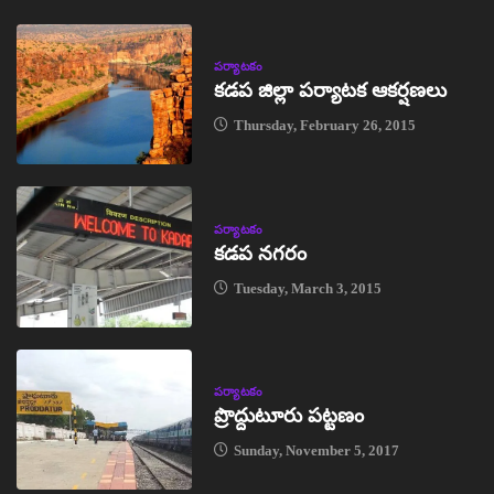
పర్యాటకం
కడప జిల్లా పర్యాటక ఆకర్షణలు
Thursday, February 26, 2015
పర్యాటకం
కడప నగరం
Tuesday, March 3, 2015
పర్యాటకం
ప్రొద్దుటూరు పట్టణం
Sunday, November 5, 2017