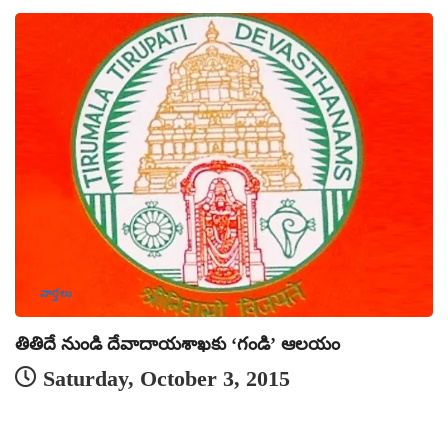
వార్తలు
తితిదే నుండి దేవాదాయశాఖకు ‘గండి’ ఆలయం
Saturday, October 3, 2015