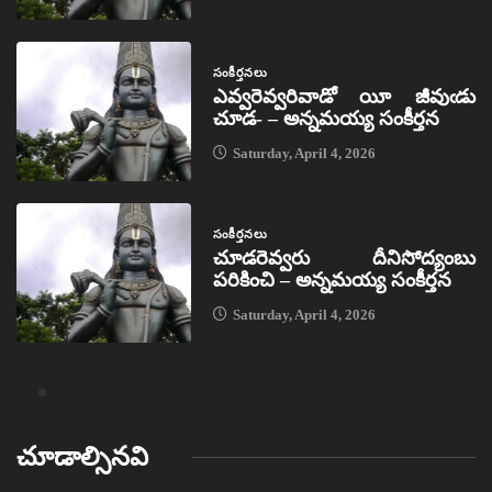
సంకీర్తనలు
ఎవ్వరెవ్వరివాడో యీ జీవుఁడు
చూడ- – అన్నమయ్య సంకీర్తన
Saturday, April 4, 2026
సంకీర్తనలు
చూడరెవ్వరు దీనిసోద్యంబు
పరికించి – అన్నమయ్య సంకీర్తన
Saturday, April 4, 2026
చూడాల్సినవి