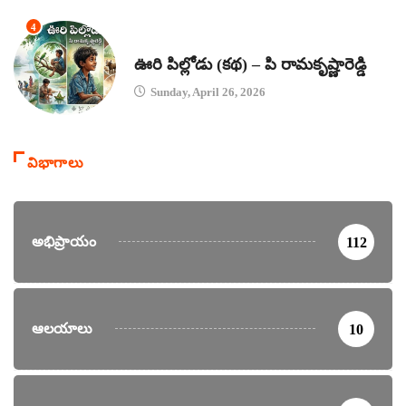
4
కథలు
ఊరి పిల్లోడు (కథ) – పి రామకృష్ణారెడ్డి
Sunday, April 26, 2026
విభాగాలు
అభిప్రాయం
112
ఆలయాలు
10