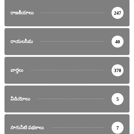
రాజకీయాలు
247
రాయలసీమ
40
వార్తలు
370
వీడియోలు
5
సాగునీటి పథకాలు
7