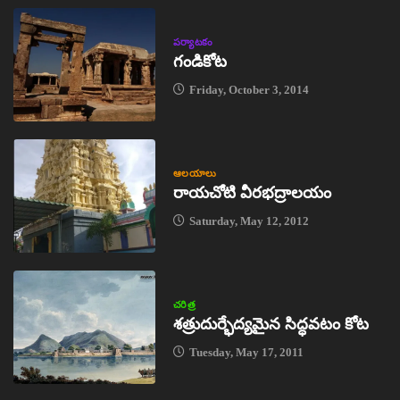
పర్యాటకం
గండికోట
Friday, October 3, 2014
ఆలయాలు
రాయచోటి వీరభద్రాలయం
Saturday, May 12, 2012
చరిత్ర
శత్రుదుర్భేద్యమైన సిద్ధవటం కోట
Tuesday, May 17, 2011