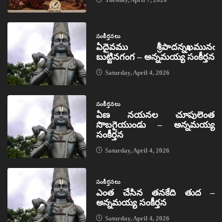
సంకీర్తనలు
ఏదైవము శ్రీపాదన్నఖమునఁ
బుట్టినగంగ – అన్నమయ్య సంకీర్తన
Saturday, April 4, 2026
సంకీర్తనలు
ఏణ నయనల చూపులెంత
సొబగైయుండు – అన్నమయ్య
సంకీర్తన
Saturday, April 4, 2026
సంకీర్తనలు
ఎంత చేసిన తనకేది తుద –
అన్నమయ్య సంకీర్తన
Saturday, April 4, 2026