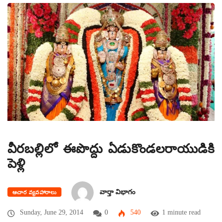
వీరబల్లిలో ఈపొద్దు ఏడుకొండలరాయుడికి
పెళ్లి
వార్తా విభాగం
ఆచార వ్యవహారాలు
Sunday, June 29, 2014
0
540
1 minute read