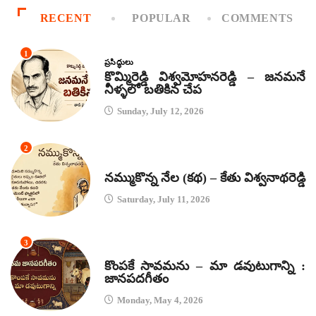
RECENT
POPULAR
COMMENTS
1
ప్రసిద్ధులు
కొమ్మిరెడ్డి విశ్వమోహనరెడ్డి – జనమనే
నీళ్ళలో బతికిన చేప
Sunday, July 12, 2026
2
కథలు
నమ్ముకొన్న నేల (కథ) – కేతు విశ్వనాథరెడ్డి
Saturday, July 11, 2026
3
జానపద గీతాలు
కొంపకే సావమను – మా డవుటుగాన్ని :
జానపదగీతం
Monday, May 4, 2026