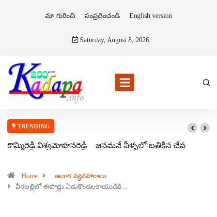
మా గురించి
సంప్రదించండి
English version
Saturday, August 8, 2026
TRENDING
కొమ్మిరెడ్డి విశ్వమోహనరెడ్డి – జనమనే నీళ్ళలో బతికిన చేప
Home
ఆచార వ్యవహారాలు
వీరబల్లిలో ఈపొద్దు ఏడుకొండలరాయుడికి…