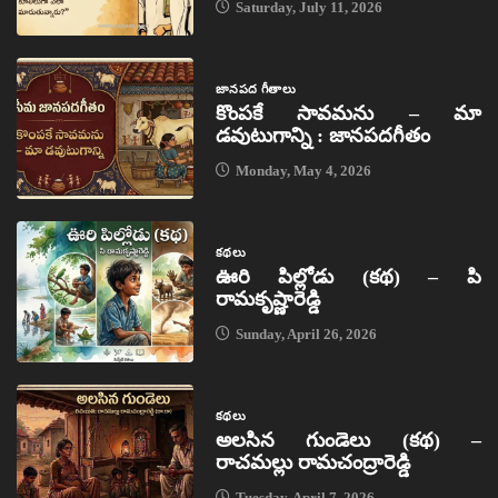
Saturday, July 11, 2026
జానపద గీతాలు
కొంపకే సావమను – మా
డవుటుగాన్ని : జానపదగీతం
Monday, May 4, 2026
కథలు
ఊరి పిల్లోడు (కథ) – పి
రామకృష్ణారెడ్డి
Sunday, April 26, 2026
కథలు
అలసిన గుండెలు (కథ) –
రాచమల్లు రామచంద్రారెడ్డి
Tuesday, April 7, 2026