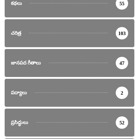
కథలు
55
చరిత్ర
103
జానపద గీతాలు
47
పద్యాలు
2
ప్రసిద్ధులు
52