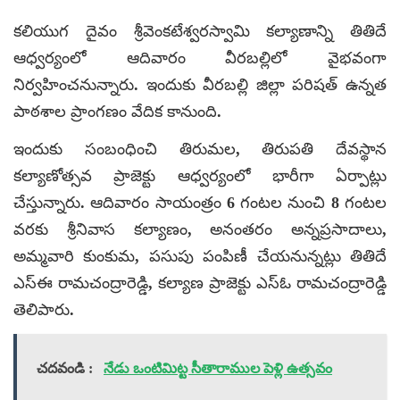
కలియుగ దైవం శ్రీవెంకటేశ్వరస్వామి కల్యాణాన్ని తితిదే
ఆధ్వర్యంలో ఆదివారం వీరబల్లిలో వైభవంగా
నిర్వహించనున్నారు. ఇందుకు వీరబల్లి జిల్లా పరిషత్ ఉన్నత
పాఠశాల ప్రాంగణం వేదిక కానుంది.
ఇందుకు సంబంధించి తిరుమల, తిరుపతి దేవస్థాన
కల్యాణోత్సవ ప్రాజెక్టు ఆధ్వర్యంలో భారీగా ఏర్పాట్లు
చేస్తున్నారు. ఆదివారం సాయంత్రం 6 గంటల నుంచి 8 గంటల
వరకు శ్రీనివాస కల్యాణం, అనంతరం అన్నప్రసాదాలు,
అమ్మవారి కుంకుమ, పసుపు పంపిణీ చేయనున్నట్లు తితిదే
ఎస్ఈ రామచంద్రారెడ్డి, కల్యాణ ప్రాజెక్టు ఎస్ఓ రామచంద్రారెడ్డి
తెలిపారు.
చదవండి :
నేడు ఒంటిమిట్ట సీతారాముల పెళ్లి ఉత్సవం