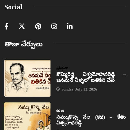
Social
తాజా చేర్పులు
ప్రసిద్ధులు
కొమ్మిరెడ్డి విశ్వమోహనరెడ్డి –
జనమనే నీళ్ళలో బతికిన చేప
Sunday, July 12, 2026
కథలు
నమ్ముకొన్న నేల (కథ) – కేతు
విశ్వనాథరెడ్డి