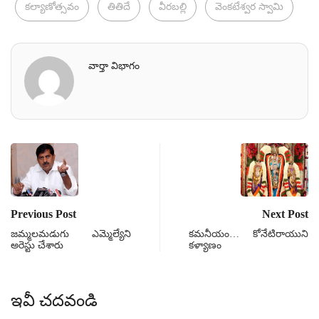
కల్యాణోత్సవం
తితిదే
వీరబల్లి
వెంకటేశ్వర స్వామి
వార్తా విభాగం
Previous Post
Next Post
జమ్మలమడుగు ఎమ్మెల్యేని
కమనీయం… కోనేటిరాయుని
అరెస్టు చేశారు
కళ్యాణం
ఇవీ చదవండి