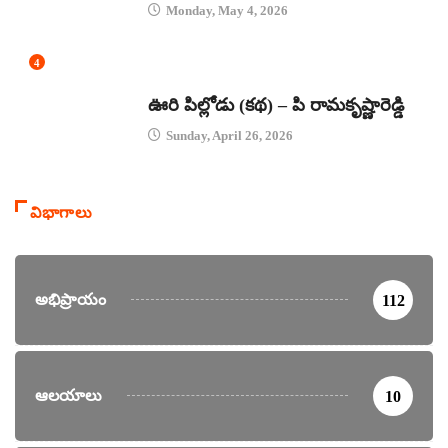
Monday, May 4, 2026
4
కథలు
ఊరి పిల్లోడు (కథ) – పి రామకృష్ణారెడ్డి
Sunday, April 26, 2026
విభాగాలు
అభిప్రాయం
112
ఆలయాలు
10