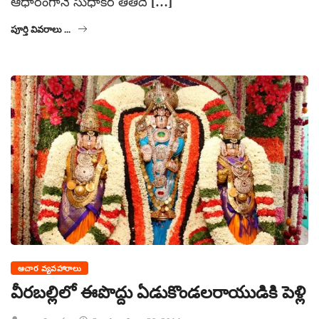
ఆధారంగానే సుధాకర్ తితిదే […]
పూర్తి వివరాలు ...
ఆచార వ్యవహారాలు
వీరబల్లిలో ఈపొద్దు ఏడుకొండలరాయుడికి పెళ్లి