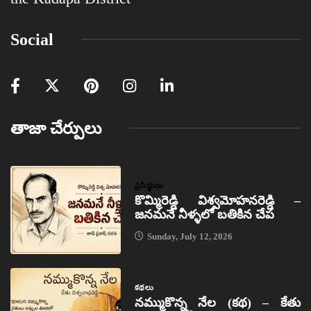
Social
తాజా చేర్పులు
ప్రసిద్ధులు
కొమ్మిరెడ్డి విశ్వమోహనరెడ్డి –
జనమనే నీళ్ళలో బతికిన చేప
Sunday, July 12, 2026
కథలు
నమ్ముకొన్న నేల (కథ) – కేతు