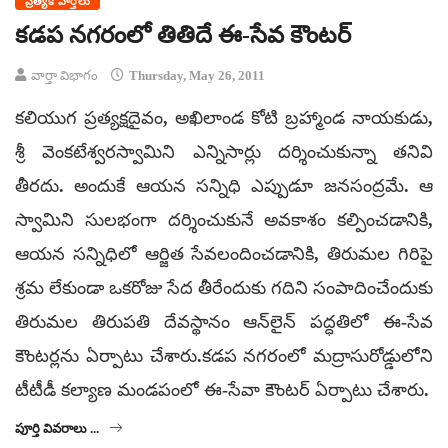
ప్రత్యేక వార్తలు
కడప నగరంలో తితిదే ఈ-సేవ కౌంటర్
వార్తా విభాగం
Thursday, May 26, 2011
కలియుగ ప్రత్యక్షదైవం, అఖిలాండ కోటి బ్రహ్మాండ నాయకుడు,
శ్రీ వెంకటేశ్వరస్వామిని ఎన్నిసార్లు దర్శించుకున్నా తనివి
తీరదు. అందుకే ఆయన సన్నిధి ఎప్పుడూ జనసంద్రమే. ఆ
స్వామిని సులభంగా దర్శించుకునే అవకాశం కల్పించడానికి,
ఆయన సన్నిధిలో ఆర్జిత సేవలందించడానికి, తిరుమల గిరిపై
శ్రమ లేకుండా ఒకరోజు సేద తీరేందుకు గదిని సంపాదించేందుకు
తిరుమల తిరుపతి దేవస్థానం ఆన్‌లైన్ పద్ధతిలో ఈ-సేవ
కౌంటర్లను ఏర్పాటు చేశారు.కడప నగరంలో మద్రాసురోడ్డులోని
టీటీడీ కల్యాణ మండపంలో ఈ-సేవా కౌంటర్ ఏర్పాటు చేశారు.
పూర్తి వివరాలు ...