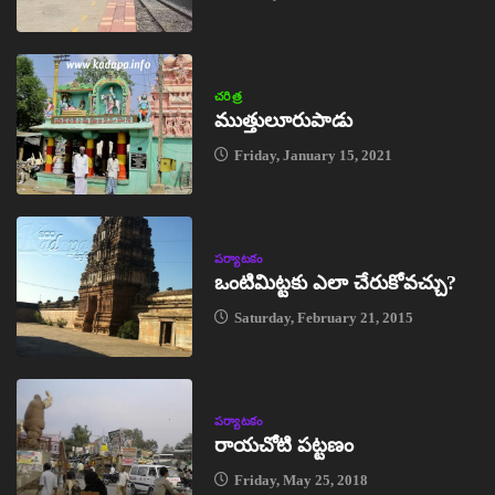
చరిత్ర
ముత్తులూరుపాడు
Friday, January 15, 2021
పర్యాటకం
ఒంటిమిట్టకు ఎలా చేరుకోవచ్చు?
Saturday, February 21, 2015
పర్యాటకం
రాయచోటి పట్టణం
Friday, May 25, 2018