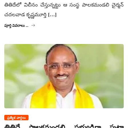
తితిదేలో విలీనం చేస్తున్నట్టు ఆ సంస్థ పాలకమండలి చైర్మన్
చదలవాడ కృష్ణమూర్తి […]
పూర్తి వివరాలు ...
ప్రత్యేక వార్తలు
తితిదే పాలకమండలి సభ్యుడిగా పుట్టా