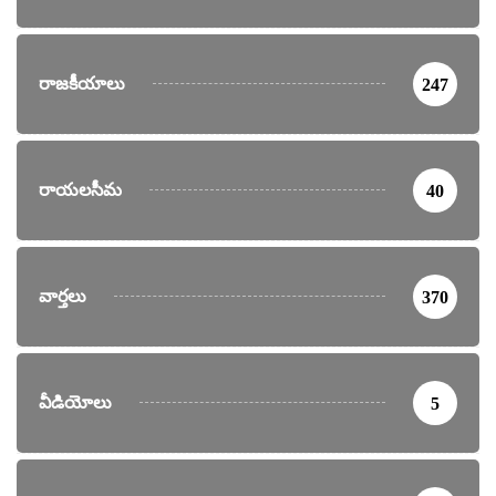
రాజకీయాలు
247
రాయలసీమ
40
వార్తలు
370
వీడియోలు
5