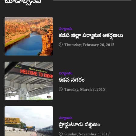
చూడాల్సినవి
పర్యాటకం
కడప జిల్లా పర్యాటక ఆకర్షణలు
Thursday, February 26, 2015
పర్యాటకం
కడప నగరం
Tuesday, March 3, 2015
పర్యాటకం
ప్రొద్దుటూరు పట్టణం
Sunday, November 5, 2017