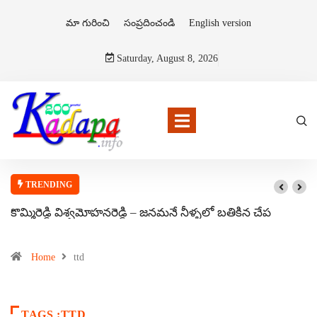
మా గురించి
సంప్రదించండి
English version
Saturday, August 8, 2026
TRENDING
కొమ్మిరెడ్డి విశ్వమోహనరెడ్డి – జనమనే నీళ్ళలో బతికిన చేప
Home
ttd
TAGS :TTD