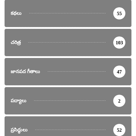
కథలు
55
చరిత్ర
103
జానపద గీతాలు
47
పద్యాలు
2
ప్రసిద్ధులు
52