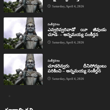
Saturday, April 4, 2026
సంకీర్తనలు
ఎవ్వరెవ్వరివాడో యీ జీవుఁడు
చూడ- – అన్నమయ్య సంకీర్తన
Saturday, April 4, 2026
సంకీర్తనలు
చూడరెవ్వరు దీనిసోద్యంబు
పరికించి – అన్నమయ్య సంకీర్తన
Saturday, April 4, 2026