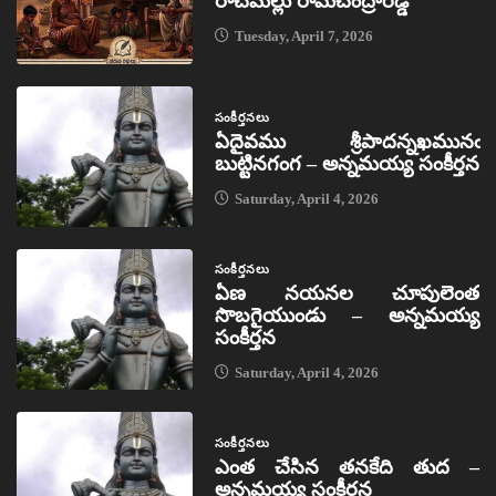
రాచమల్లు రామచంద్రారెడ్డి
Tuesday, April 7, 2026
సంకీర్తనలు
ఏదైవము శ్రీపాదన్నఖమునఁ
బుట్టినగంగ – అన్నమయ్య సంకీర్తన
Saturday, April 4, 2026
సంకీర్తనలు
ఏణ నయనల చూపులెంత
సొబగైయుండు – అన్నమయ్య
సంకీర్తన
Saturday, April 4, 2026
సంకీర్తనలు
ఎంత చేసిన తనకేది తుద –
అన్నమయ్య సంకీర్తన