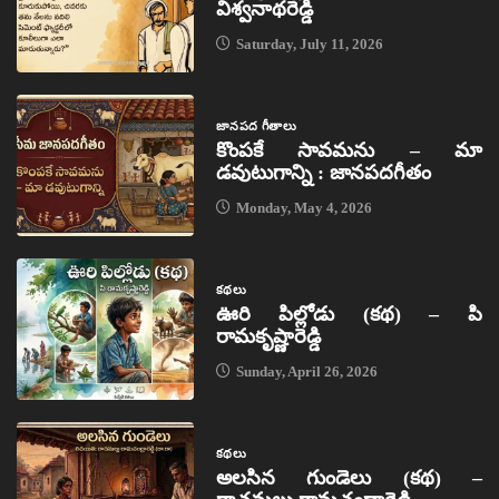
విశ్వనాథరెడ్డి
Saturday, July 11, 2026
జానపద గీతాలు
కొంపకే సావమను – మా
డవుటుగాన్ని : జానపదగీతం
Monday, May 4, 2026
కథలు
ఊరి పిల్లోడు (కథ) – పి
రామకృష్ణారెడ్డి
Sunday, April 26, 2026
కథలు
అలసిన గుండెలు (కథ) –