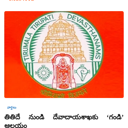
వార్తలు
తితిదే నుండి దేవాదాయశాఖకు ‘గండి’
ఆలయం