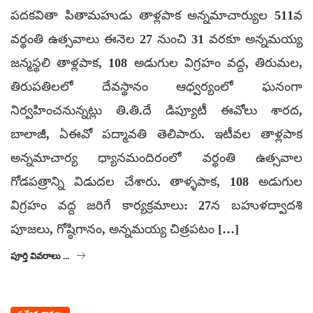
పదకవితా పితామహుడు తాళ్లపాక అన్నమాచార్యుల 511వ
వర్థంతి ఉత్సవాలు ఈనెల 27 నుంచి 31 వరకూ అన్నమయ్య
జన్మస్థలి తాళ్లపాక, 108 అడుగుల విగ్రహం వద్ద, తిరుమల,
తిరుపతిలలో దేవస్థానం ఆధ్వర్యంలో ఘనంగా
నిర్వహించనున్నట్లు తి.తి.దే డిప్యూటీ ఈవోలు శారద,
బాలాజీ, ఏఈవో పద్మావతి తెలిపారు. ఇటీవల తాళ్లపాక
అన్నమాచార్య ధ్యానమందిరంలో వర్థంతి ఉత్సవాల
గోడపత్రాన్ని విడుదల చేశారు. తాళ్ళపాక, 108 అడుగుల
విగ్రహం వద్ద జరిగే కార్యక్రమాలు: 27న బహుళద్వాదశి
పూజలు, గోష్ఠిగానం, అన్నమయ్య చిత్రపటం […]
పూర్తి వివరాలు ...