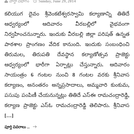
వార్తా విభాగం
Sunday, June 29, 2014
కలియుగ దైవం శ్రీవెంకటేశ్వరస్వామి కల్యాణాన్ని తితిదే
ఆధ్వర్యంలో ఆదివారం వీరబల్లిలో వైభవంగా
నిర్వహించనున్నారు. ఇందుకు వీరబల్లి జిల్లా పరిషత్ ఉన్నత
పాఠశాల ప్రాంగణం వేదిక కానుంది. ఇందుకు సంబంధించి
తిరుమల, తిరుపతి దేవస్థాన కల్యాణోత్సవ ప్రాజెక్టు
ఆధ్వర్యంలో భారీగా ఏర్పాట్లు చేస్తున్నారు. ఆదివారం
సాయంత్రం 6 గంటల నుంచి 8 గంటల వరకు శ్రీనివాస
కల్యాణం, అనంతరం అన్నప్రసాదాలు, అమ్మవారి కుంకుమ,
పసుపు పంపిణీ చేయనున్నట్లు తితిదే ఎస్ఈ రామచంద్రారెడ్డి,
కల్యాణ ప్రాజెక్టు ఎస్ఓ రామచంద్రారెడ్డి తెలిపారు. శ్రీనివాస
[…]
పూర్తి వివరాలు ...