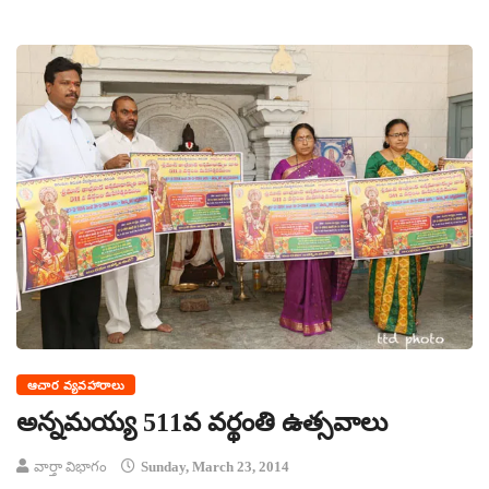
ఆచార వ్యవహారాలు
అన్నమయ్య 511వ వర్థంతి ఉత్సవాలు
వార్తా విభాగం
Sunday, March 23, 2014