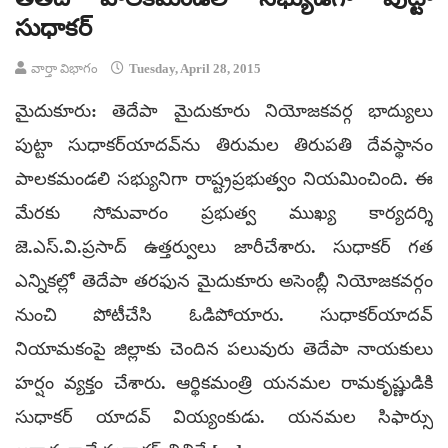
సుధాకర్
వార్తా విభాగం
Tuesday, April 28, 2015
మైదుకూరు: తెదేపా మైదుకూరు నియోజకవర్గ భాద్యులు
పుట్టా సుధాకర్‌యాదవ్‌ను తిరుమల తిరుపతి దేవస్థానం
పాలకమండలి సభ్యునిగా రాష్ట్రప్రభుత్వం నియమించింది. ఈ
మేరకు సోమవారం ప్రభుత్వ ముఖ్య కార్యదర్శి
జె.ఎస్.వి.ప్రసాద్ ఉత్తర్వులు జారీచేశారు. సుధాకర్ గత
ఎన్నికల్లో తెదేపా తరఫున మైదుకూరు అసెంబ్లీ నియోజకవర్గం
నుంచి పోటీచేసి ఓడిపోయారు. సుధాకర్‌యాదవ్
నియామకంపై జిల్లాకు చెందిన పలువురు తెదేపా నాయకులు
హర్షం వ్యక్తం చేశారు. ఆర్థికమంత్రి యనమల రామకృష్ణుడికి
సుధాకర్ యాదవ్ వియ్యంకుడు. యనమల సిఫార్సు