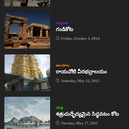
పర్యాటకం
గండికోట
Friday, October 3, 2014
ఆలయాలు
రాయచోటి వీరభద్రాలయం
Saturday, May 12, 2012
చరిత్ర
శత్రుదుర్భేద్యమైన సిద్ధవటం కోట
Tuesday, May 17, 2011