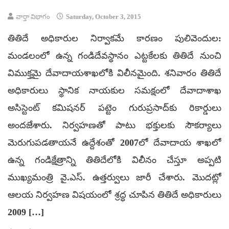
వార్తా విభాగం
Saturday, October 3, 2015
తితిదే అధికారుల నిర్వాకమే కారణం పులివెందుల:
మండలంలో ఉన్న గండిదేవస్థానం ఎట్టకేలకు తితిదే నుంచి
విముక్తమై దేవాదాయశాఖలోకి విలీనమైంది. శనివారం తితిదే
అధికారులు స్థానిక నాయకుల సమక్షంలో దేవాదాశాఖ
అసిస్టెంట్‌ కమిషనర్‌ పట్టెం గురుప్రసాద్‌కు రికార్డులు
అందజేశారు. నిర్వహణతో పాటు భక్తులకు సౌకర్యాలు
మెరుగుపడతాయనే ఉద్దేశంతో 2007లో దేవాదాయ శాఖలో
ఉన్న గండిక్షేత్రాన్ని తితిదేలోకి విలీనం చేస్తూ అప్పటి
ముఖ్యమంత్రి వై.ఎస్‌. ఉత్తర్వులు జారీ చేశారు. మొదట్లో
ఆలయ నిర్వహణ విషయంలో శ్రద్ధ చూపిన తితిదే అధికారులు
2009 […]