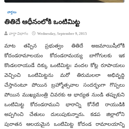
వార్తలు
తితిదే ఆధీనంలోకి ఒంటిమిట్ట
వార్తా విభాగం
Wednesday, September 9, 2015
మాట తప్పిన ప్రభుత్వం తితిదే అజమాయిషీలోకి
కోదండరామాలయం కోదండరామయ్య బాగోగులకు ఇక
కొండలరాయుడే దిక్కు ఒంటిమిట్ట: వందల కోట్ల రూపాయలు
వెచ్చించి ఒంటిమిట్టను మరో తిరుమలలా అభివృద్ది
చేస్తానంటూ పోయిన బ్రహ్మోత్సవాల సందర్భంగా గొప్పలు
పోయిన ముఖ్యమంత్రి చివరకు ఆ భాద్యత నుండి తప్పుకుని
ఒంటిమిట్ట కోదండరాముని భారాన్ని కోనేటి రాయుడికి
అప్పగించి చేతులు దులుపుకున్నారు. కడప జిల్లాలోని
పురాతన ఆలయమైన ఒంటిమిట్ట కోదండ రామాలయాన్ని