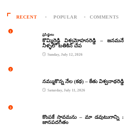
RECENT
POPULAR
COMMENTS
1
ప్రసిద్ధులు
కొమ్మిరెడ్డి విశ్వమోహనరెడ్డి – జనమనే
నీళ్ళలో బతికిన చేప
Sunday, July 12, 2026
2
కథలు
నమ్ముకొన్న నేల (కథ) – కేతు విశ్వనాథరెడ్డి
Saturday, July 11, 2026
3
జానపద గీతాలు
కొంపకే సావమను – మా డవుటుగాన్ని :
జానపదగీతం