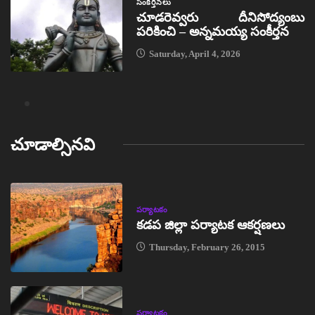
సంకీర్తనలు
చూడరెవ్వరు దీనిసోద్యంబు
పరికించి – అన్నమయ్య సంకీర్తన
Saturday, April 4, 2026
చూడాల్సినవి
పర్యాటకం
కడప జిల్లా పర్యాటక ఆకర్షణలు
Thursday, February 26, 2015
పర్యాటకం