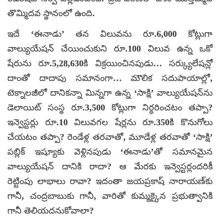
తొమ్మిదవ స్థానంలో ఉంది.
ఇదే ‘ఈనాడు’ తన విలువను రూ.6,000 కోట్లుగా
వాల్యుయేషన్ చేయించుకుని రూ.100 విలువ ఉన్న ఒకో
షేరును రూ.5,28,630కి విక్రయించినపుడు… సర్క్యులేషన్లో
దాంతో దాదాపు సమానంగా… మౌలిక సదుపాయాల్లో,
టెక్నాలజీలో దానికన్నా మిన్నగా ఉన్న ‘సాక్షి’ వాల్యుయేషన్‌ను
డెలాయిట్ సంస్థ రూ.3,500 కోట్లుగా నిర్ధరించటం తప్పా?
ఇన్వెస్టర్లు రూ.10 విలువగల షేర్లను రూ.350కి కొనుగోలు
చేయటం తప్పా? రెండేళ్ల తరవాతో, మూడేళ్ల తరవాతో ‘సాక్షి’
పబ్లిక్ ఇష్యూకు వెళ్లినపుడు ‘ఈనాడు’తో సమానమైన
వాల్యుయేషన్ దానికి రాదా? ఆ మేరకు ఇన్వెస్టర్లందరికీ
రెట్టింపు లాభాలు రావా? ఇదంతా జయప్రకాష్ నారాయణ్‌కు
గానీ, చంద్రబాబుకు గానీ, వారితో కుమ్మక్కైన ప్రభుత్వానికి
గానీ తెలియదనుకోవాలా?