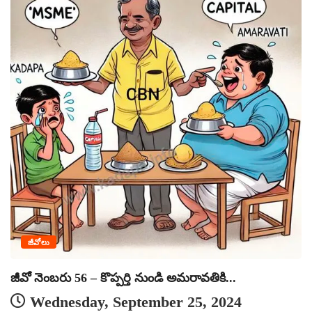
వ
జీవోలు
జీవో నెంబరు 56 – కొప్పర్తి నుండి అమరావతికి...
Wednesday, September 25, 2024