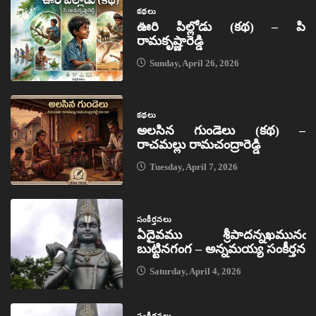
కథలు
ఊరి పిల్లోడు (కథ) – పి
రామకృష్ణారెడ్డి
Sunday, April 26, 2026
కథలు
అలసిన గుండెలు (కథ) –
రాచమల్లు రామచంద్రారెడ్డి
Tuesday, April 7, 2026
సంకీర్తనలు
ఏదైవము శ్రీపాదన్నఖమునఁ
బుట్టినగంగ – అన్నమయ్య సంకీర్తన
Saturday, April 4, 2026
సంకీర్తనలు