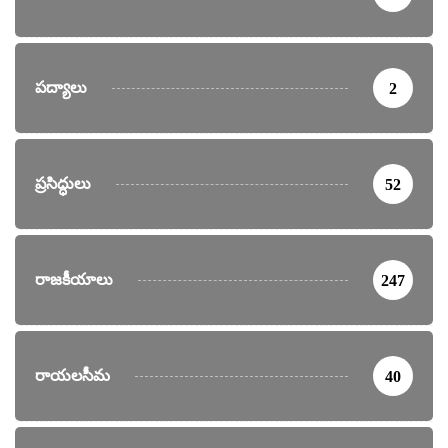
పద్యాలు
2
ప్రసిద్ధులు
52
రాజకీయాలు
247
రాయలసీమ
40