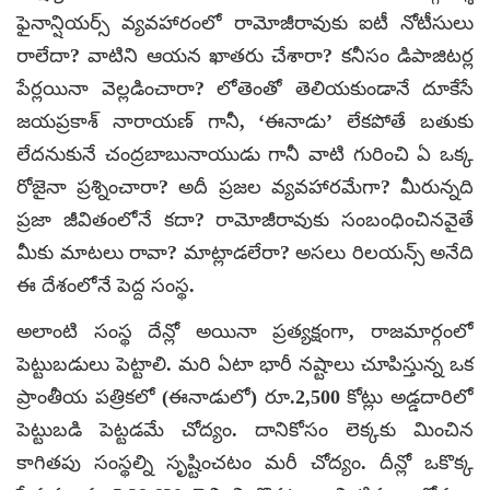
ఫైనాన్షియర్స్ వ్యవహారంలో రామోజీరావుకు ఐటీ నోటీసులు
రాలేదా? వాటిని ఆయన ఖాతరు చేశారా? కనీసం డిపాజిటర్ల
పేర్లయినా వెల్లడించారా? లోతెంతో తెలియకుండానే దూకేసే
జయప్రకాశ్ నారాయణ్ గానీ, ‘ఈనాడు’ లేకపోతే బతుకు
లేదనుకునే చంద్రబాబునాయుడు గానీ వాటి గురించి ఏ ఒక్క
రోజైనా ప్రశ్నించారా? అదీ ప్రజల వ్యవహారమేగా? మీరున్నది
ప్రజా జీవితంలోనే కదా? రామోజీరావుకు సంబంధించినవైతే
మీకు మాటలు రావా? మాట్లాడలేరా? అసలు రిలయన్స్ అనేది
ఈ దేశంలోనే పెద్ద సంస్థ.
అలాంటి సంస్థ దేన్లో అయినా ప్రత్యక్షంగా, రాజమార్గంలో
పెట్టుబడులు పెట్టాలి. మరి ఏటా భారీ నష్టాలు చూపిస్తున్న ఒక
ప్రాంతీయ పత్రికలో (ఈనాడులో) రూ.2,500 కోట్లు అడ్డదారిలో
పెట్టుబడి పెట్టడమే చోద్యం. దానికోసం లెక్కకు మించిన
కాగితపు సంస్థల్ని సృష్టించటం మరీ చోద్యం. దీన్లో ఒకొక్క