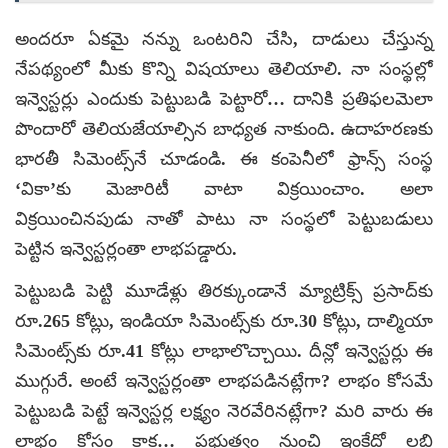
అందరూ ఏకమై నన్ను ఒంటరిని చేసి, దాడులు చేస్తున్న
నేపథ్యంలో మీకు కొన్ని విషయాలు తెలియాలి. నా సంస్థల్లో
ఇన్వెస్టర్లు ఎందుకు పెట్టుబడి పెట్టారో… దానికి ప్రతిఫలమెలా
పొందారో తెలియజేయాల్సిన బాధ్యత నాకుంది. ఉదాహరణకు
భారతీ సిమెంట్స్‌నే చూడండి. ఈ కంపెనీలో ఫ్రాన్స్ సంస్థ
‘వికా’కు మెజారిటీ వాటా విక్రయించాం. అలా
విక్రయించినపుడు నాతో పాటు నా సంస్థలో పెట్టుబడులు
పెట్టిన ఇన్వెస్టర్లంతా లాభపడ్డారు.
పెట్టుబడి పెట్టి మూడేళ్లు తిరక్కుండానే మ్యాట్రిక్స్ ప్రసాద్‌కు
రూ.265 కోట్లు, ఇండియా సిమెంట్స్‌కు రూ.30 కోట్లు, దాల్మియా
సిమెంట్స్‌కు రూ.41 కోట్లు లాభాలొచ్చాయి. దీన్లో ఇన్వెస్టర్లు ఈ
ముగ్గురే. అంటే ఇన్వెస్టర్లంతా లాభపడినట్లేగా? లాభం కోసమే
పెట్టుబడి పెట్టే ఇన్వెస్టర్ల లక్ష్యం నెరవేరినట్లేగా? మరి వారు ఈ
లాభం కోసం కాక… ప్రభుత్వం నుంచి ఇంకేదో లబ్ధి