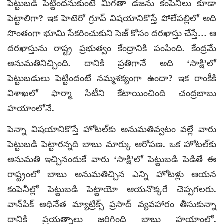
పెట్టుబడి పెట్టిందనుకుంటే మిగతా డజను కంపెనీలు కూడా
పెట్టాలిగా? ఇక హెటెరో గ్రూప్ విషయానికొస్తే పోలేపల్లిలో అది
సొంతంగా భూమి సేకరించుకుని సెజ్ కోసం దరఖాస్తు చేస్తే… ఆ
దరఖాస్తును రాష్ట్ర ప్రభుత్వం కేంద్రానికి పంపింది. కేంద్రమే
అనుమతినిచ్చింది. దానికి ప్రతిగానే అది ‘సాక్షి’లో
పెట్టుబడులు పెట్టిందంటే నమ్మశక్యంగా ఉందా? ఇక రాంకీకి
విశాఖలో ఫార్మా సిటీని కేటాయించింది చంద్రబాబు
హయాంలోనే.
పెన్నా విషయానికొస్తే హోటల్‌కు అనుమతివ్వటం వల్లే వారు
పెట్టుబడి పెట్టారన్నది బాబు మార్కు ఆరోపణ. ఒక హోటల్‌కు
అనుమతి ఇచ్చినందుకే వారు ‘సాక్షి’లో పెట్టుబడి పెడితే ఈ
రాష్ట్రంలో బాబు అనుమతిచ్చిన ఎన్ని హోటళ్లు ఆయన
కంపెనీల్లో పెట్టుబడి పెట్టాయో ఆయనొక్కరే చెప్పగలరు.
వాన్‌పిక్ అధినేత మ్యాట్రిక్స్ ప్రసాద్ వ్యవహారం తీసుకున్నా
దానికి ప్రయత్నాలు జరిగింది బాబు హయాంలో.