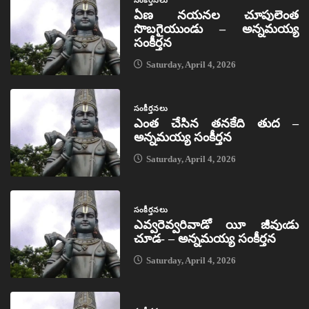
ఏణ నయనల చూపులెంత
సొబగైయుండు – అన్నమయ్య
సంకీర్తన
Saturday, April 4, 2026
సంకీర్తనలు
ఎంత చేసిన తనకేది తుద –
అన్నమయ్య సంకీర్తన
Saturday, April 4, 2026
సంకీర్తనలు
ఎవ్వరెవ్వరివాడో యీ జీవుఁడు
చూడ- – అన్నమయ్య సంకీర్తన
Saturday, April 4, 2026