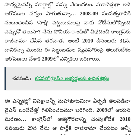
సాధ్యమైనన్ని మార్గాల్లో నన్ను వేధించటం. మూడేళ్లుగా ఇదే
ఆరోపణల పర్వం సాగుతున్నా… 2008-09 సంవత్సరానికి
సంబంధించిన ‘సాక్షి’ పెట్టుబడులపై నాకు నోటీసులొచ్చింది
ఎప్పుడో తెలుసా? నేను సోనియాగాంధీతో విభేదించి కాంగ్రెస్‌కు
రాజీనామా చేసిన తరవాత. అంటే 2010 డిసెంబరు 31న.
దానికన్నా ముందు ఈ పెట్టుబడుల వ్యవహారంపై తెలుగుదేశం
ఆరోపణలు చేశాక 2009లో ఎన్నికలు జరిగాయి.
చదవండి :
కడపలో గ్రూప్-2 అభ్యర్థులకు ఉచిత శిక్షణ
ఈ ఎన్నికల్లో విపక్షాలన్నీ మహాకూటమిగా ఏర్పడి తలపడినా
వైఎస్ ఒంటిచేత్తో గెలిపించటమూ జరిగింది. 2009లో ఆయన
మరణం… కాంగ్రెస్‌లో ఆత్మగౌరవాన్ని చంపుకోలేక 2010
నవంబరు 29న నేను ఆ పార్టీకి రాజీనామా చేయటం అన్నీ