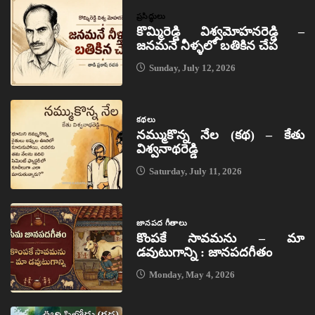
ప్రసిద్ధులు
కొమ్మిరెడ్డి విశ్వమోహనరెడ్డి –
జనమనే నీళ్ళలో బతికిన చేప
Sunday, July 12, 2026
కథలు
నమ్ముకొన్న నేల (కథ) – కేతు
విశ్వనాథరెడ్డి
Saturday, July 11, 2026
జానపద గీతాలు
కొంపకే సావమను – మా
డవుటుగాన్ని : జానపదగీతం
Monday, May 4, 2026