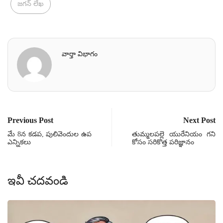
జగన్ లేఖ
వార్తా విభాగం
Previous Post
Next Post
మే 8న కడప, పులివెందుల ఉప
తుమ్మలపల్లె యురేనియం గని
ఎన్నికలు
కోసం సరికొత్త పరిజ్ఞానం
ఇవీ చదవండి