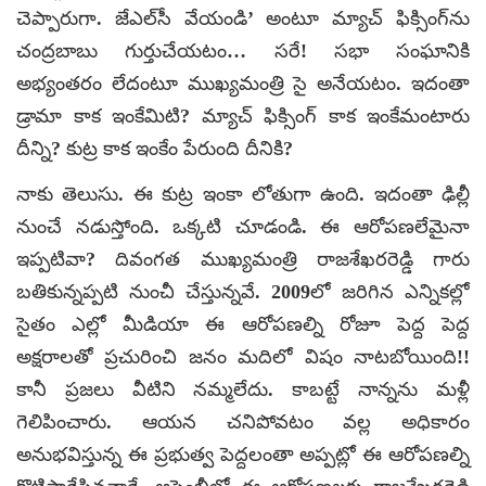
చెప్పారుగా. జేఎల్‌సీ వేయండి’ అంటూ మ్యాచ్ ఫిక్సింగ్‌ను
చంద్రబాబు గుర్తుచేయటం… సరే! సభా సంఘానికి
అభ్యంతరం లేదంటూ ముఖ్యమంత్రి సై అనేయటం. ఇదంతా
డ్రామా కాక ఇంకేమిటి? మ్యాచ్ ఫిక్సింగ్ కాక ఇంకేమంటారు
దీన్ని? కుట్ర కాక ఇంకేం పేరుంది దీనికి?
నాకు తెలుసు. ఈ కుట్ర ఇంకా లోతుగా ఉంది. ఇదంతా ఢిల్లీ
నుంచే నడుస్తోంది. ఒక్కటి చూడండి. ఈ ఆరోపణలేమైనా
ఇప్పటివా? దివంగత ముఖ్యమంత్రి రాజశేఖరరెడ్డి గారు
బతికున్నప్పటి నుంచీ చేస్తున్నవే. 2009లో జరిగిన ఎన్నికల్లో
సైతం ఎల్లో మీడియా ఈ ఆరోపణల్ని రోజూ పెద్ద పెద్ద
అక్షరాలతో ప్రచురించి జనం మదిలో విషం నాటబోయింది!!
కానీ ప్రజలు వీటిని నమ్మలేదు. కాబట్టే నాన్నను మళ్లీ
గెలిపించారు. ఆయన చనిపోవటం వల్ల అధికారం
అనుభవిస్తున్న ఈ ప్రభుత్వ పెద్దలంతా అప్పట్లో ఈ ఆరోపణల్ని