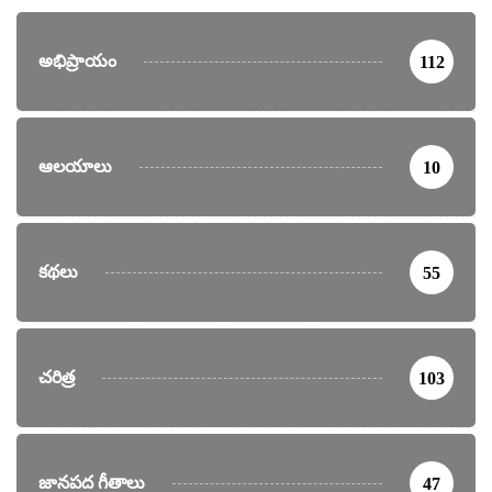
అభిప్రాయం
112
ఆలయాలు
10
కథలు
55
చరిత్ర
103
జానపద గీతాలు
47