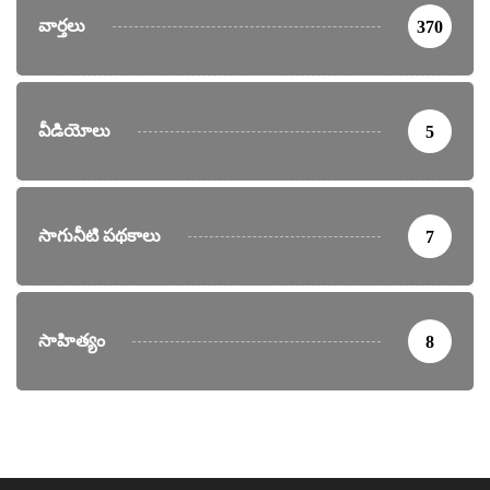
వార్తలు
370
వీడియోలు
5
సాగునీటి పథకాలు
7
సాహిత్యం
8