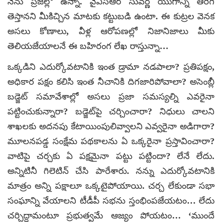
నేను ప్రజల్లో ఉన్నా. వైఎస్‌ఆర్ సువర్ణ యుగాన్ని తిరిగి
తెస్తానని మీకిచ్చిన మాటకు కట్టుబడి ఉంటా. ఈ కుట్రల వెనక
అసలు కోణాలు, వీళ్ల ఆరోపణల్లో నిజానిజాలు మీకు
తెలియజేయాలనే ఈ బహిరంగ లేఖ రాస్తున్నా…
ఒక్కడిని ఎదుర్కోవటానికి ఇంత డ్రామా నడపాలా? ప్రతిపక్షం,
అధికార పక్షం కలిసి ఇంత నీచానికి దిగజారిపోవాలా? అసెంబ్లీ
బడ్జెట్ సమావేశాల్లో అసలు ప్రజా సమస్యల్ని ఎవరైనా
పట్టించుకున్నారా? బడ్జెట్‌పై చర్చించారా? నిధులు చాలని
శాఖలకు అదనపు కేటాయింపులివ్వాలని ఎవ్వరైనా అడిగారా?
మూలనపడ్డ సంక్షేమ పథకాలను ఏ ఒక్కరైనా ప్రస్తావించారా?
వాటిపై చర్చకు ఏ పక్షమైనా పట్టు పట్టిందా? లేనే లేదు.
అన్నిటినీ గిలెటిన్ చేసి పారేశారు. నన్ను ఎదుర్కోవటానికి
మాత్రం అన్ని పక్షాలూ ఒక్కటైపోయాయి. చర్చ లేకుండా సభా
సంఘాన్ని వేయాలని టీడీపీ సభను స్తంభింపజేయటం… లేదు
చర్చిద్దామంటూ ప్రభుత్వమే ఆజ్యం పోయటం… ‘ముందే