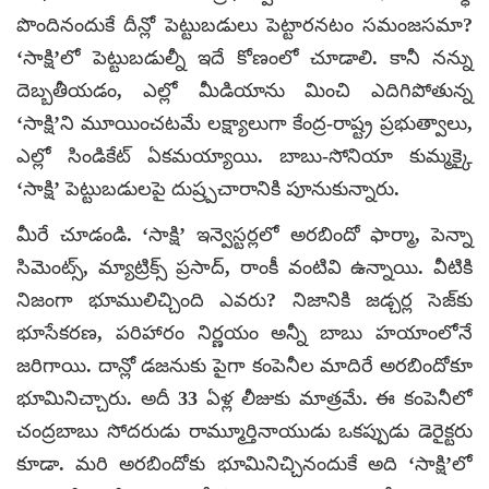
పొందినందుకే దీన్లో పెట్టుబడులు పెట్టారనటం సమంజసమా?
‘సాక్షి’లో పెట్టుబడుల్నీ ఇదే కోణంలో చూడాలి. కానీ నన్ను
దెబ్బతీయడం, ఎల్లో మీడియాను మించి ఎదిగిపోతున్న
‘సాక్షి’ని మూయించటమే లక్ష్యాలుగా కేంద్ర-రాష్ట్ర ప్రభుత్వాలు,
ఎల్లో సిండికేట్ ఏకమయ్యాయి. బాబు-సోనియా కుమ్మక్కై
‘సాక్షి’ పెట్టుబడులపై దుష్ర్పచారానికి పూనుకున్నారు.
మీరే చూడండి. ‘సాక్షి’ ఇన్వెస్టర్లలో అరబిందో ఫార్మా, పెన్నా
సిమెంట్స్, మ్యాట్రిక్స్ ప్రసాద్, రాంకీ వంటివి ఉన్నాయి. వీటికి
నిజంగా భూములిచ్చింది ఎవరు? నిజానికి జడ్చర్ల సెజ్‌కు
భూసేకరణ, పరిహారం నిర్ణయం అన్నీ బాబు హయాంలోనే
జరిగాయి. దాన్లో డజనుకు పైగా కంపెనీల మాదిరే అరబిందోకూ
భూమినిచ్చారు. అదీ 33 ఏళ్ల లీజుకు మాత్రమే. ఈ కంపెనీలో
చంద్రబాబు సోదరుడు రామ్మూర్తినాయుడు ఒకప్పుడు డెరైక్టరు
కూడా. మరి అరబిందోకు భూమినిచ్చినందుకే అది ‘సాక్షి’లో