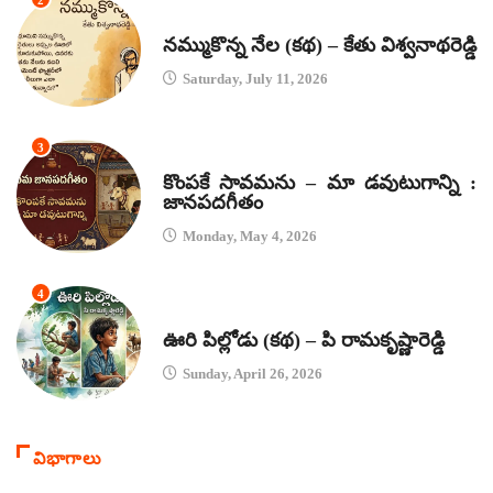
కథలు
నమ్ముకొన్న నేల (కథ) – కేతు విశ్వనాథరెడ్డి
Saturday, July 11, 2026
3
జానపద గీతాలు
కొంపకే సావమను – మా డవుటుగాన్ని :
జానపదగీతం
Monday, May 4, 2026
4
కథలు
ఊరి పిల్లోడు (కథ) – పి రామకృష్ణారెడ్డి
Sunday, April 26, 2026
విభాగాలు