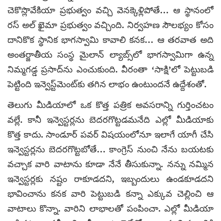
చెకొస్లొవేకియా ప్రభుత్వం వచ్చి వెనక్కెళ్లిపోతే… ఆ స్థానంలో
రస్ అల్ ఖైమా ప్రభుత్వం వచ్చింది. నిర్వహణ సౌలభ్యం కోసం
దానికొక స్థానిక భాగస్వామి కావాలి కనక… ఆ తరవాత అది
అంతర్జాతీయ సంస్థ మైలాన్ ల్యాబ్స్‌లో భాగస్వామిగా ఉన్న
నిమ్మగడ్డ ప్రసాద్‌ను ఎంచుకుంది. వీరంతా ‘సాక్షి’లో పెట్టుబడి
పెట్టింది ఇన్వెస్ట్‌మెంట్‌కు తగిన లాభం ఉంటుందనే ఉద్దేశంతో.
తెలుగు మీడియాలో ఒక కొత్త పత్రిక అవసరాన్ని గుర్తించటం
వల్లే. కానీ ఇన్వెస్టర్లను బెదరగొట్టడమనేది ఎల్లో మీడియాకు
కొత్త కాదు. సాండూర్ పవర్ విషయంలోనూ ఇలాగే యాగీ చేసి
ఇన్వెస్టర్లను బెదరగొట్టబోతే… కాంగ్రెస్ నుంచి నేను బయటకు
వచ్చాక వారి వాటాను కూడా నేనే తీసుకున్నా. నన్ను నమ్మిన
ఇన్వెస్టర్లకు నష్టం రాకూడదని, ఇబ్బందులు ఉండకూడదని
భావించాను కనక వారి పెట్టుబడి కన్నా ఎక్కువ చెల్లించి ఆ
వాటాలు కొన్నా. వారిని లాభాలతో పంపించా. ఎల్లో మీడియా