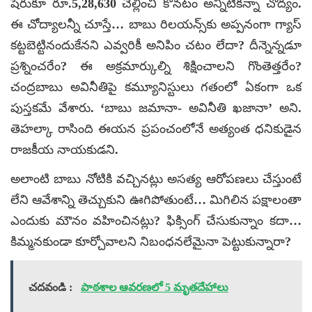
షేరుకూ రూ.5,28,630 చెల్లించి కొనటం అన్నిటికన్నా చోద్యం.
ఈ చోద్యాలన్నీ చూస్తే… బాబు రిలయన్స్‌కు అప్పనంగా గ్యాస్
కట్టబెట్టినందుకేనని ఎవ్వరికీ అనిపిం చటం లేదా? దీన్నెన్నడూ
ప్రశ్నించరేం? ఈ అక్రమార్కుల్ని శిక్షించాలని గొంతెత్తరేం?
చంద్రబాబు అవినీతిపై కమ్యూనిస్టులు గతంలో ఏకంగా ఒక
పుస్తకమే వేశారు. ‘బాబు జమానా- అవినీతి ఖజానా’ అని.
తెహల్కా రాసింది ఈయన ప్రపంచంలోనే అత్యంత ధనికుడైన
రాజకీయ నాయకుడని.
అలాంటి బాబు నోటికి వచ్చినట్లు అసత్య ఆరోపణలు చేస్తుంటే
లేని ఆవేశాన్ని తెచ్చుకుని ఊగిపోతుంటే… మిగిలిన పక్షాలంతా
ఎందుకు మౌనం వహించినట్లు? ఫిక్సింగ్ చేసుకున్నాం కదా…
కిమ్మనకుండా కూర్చోవాలని నిబంధనలేమైనా పెట్టుకున్నారా?
చదవండి :
పాఠశాల ఆవరణలో 5 మృతదేహాలు