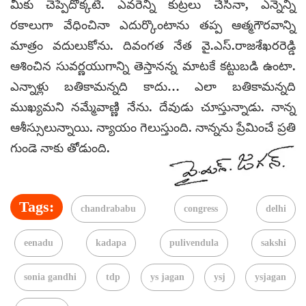
మీకు చెప్పేదొక్కటే. ఎవరెన్ని కుట్రలు చేసినా, ఎన్నెన్ని
రకాలుగా వేధించినా ఎదుర్కొంటాను తప్ప ఆత్మగౌరవాన్ని
మాత్రం వదులుకోను. దివంగత నేత వై.ఎస్.రాజశేఖరరెడ్డి
ఆశించిన సువర్ణయుగాన్ని తెస్తానన్న మాటకే కట్టుబడి ఉంటా.
ఎన్నాళ్లు బతికామన్నది కాదు… ఎలా బతికామన్నది
ముఖ్యమని నమ్మేవాణ్ణి నేను. దేవుడు చూస్తున్నాడు. నాన్న
ఆశీస్సులున్నాయి. న్యాయం గెలుస్తుంది. నాన్నను ప్రేమించే ప్రతి
గుండె నాకు తోడుంది.
Tags:
chandrababu
congress
delhi
eenadu
kadapa
pulivendula
sakshi
sonia gandhi
tdp
ys jagan
ysj
ysjagan