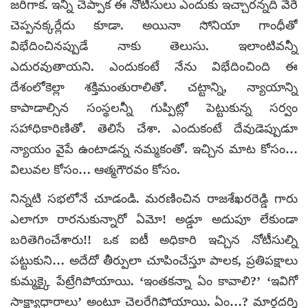
జరిగాక. ఇన్ని చెప్పాక ఈ నోటీసులు ఎందుకు ఇచ్చారన్నది వేరే
చెప్పనక్కర్లేదు కూడా. అయినా సోనియా గాంధీతో
విభేదించినప్పుడే నాకు తెలుసు. ఇలాంటివన్నీ
ఎదురవుతాయని. ఎందుకంటే నేను విభేదించింది ఈ
దేశంలోకెల్లా శక్తిమంతురాలితో. చట్టాన్ని, న్యాయాన్ని
కాపాడాల్సిన సంస్థలన్నీ గుప్పిట్లో పెట్టుకున్న సర్వం
సహాధికారిణితో. తెలిసే చేశా. ఎందుకంటే దేవుడెప్పుడూ
న్యాయం వైపే ఉంటాడన్న నమ్మకంతో. ఇచ్చిన మాట కోసం…
విలువల కోసం… ఆత్మగౌరవం కోసం.
నిన్నటి సభలోనే చూడండి. మరణించిన రాజశేఖరరెడ్డి గారు
ఎలాగూ రారనుకున్నారో ఏమో! అడ్డూ అదుపూ లేకుండా
బరితెగించేశారు!! ఒక ఐటీ అధికారి ఇచ్చిన నోటీసుల్ని
పట్టుకుని… అదేదో తీర్పులా చూపించేస్తూ పాలక, ప్రతిపక్షాలు
కుమ్మక్కై పేట్రేగిపోయాయి. ‘ఇంతకన్నా ఏం కావాలి?’ ‘ఇవిగో
సాక్ష్యాధారాలు’ అంటూ చెలరేగిపోయాయి. ఏం…? మార్గదర్శి