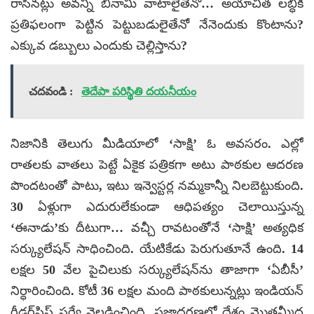
రాసినట్లు అవన్నీ బినామీ వాటాలైతేనో… అయాచిత లబ్ధికి
ప్రతిఫలంగా పెట్టిన పెట్టుబడులైతేనో నేనెందుకు కొంటాను?
ఎక్కువ డబ్బులు ఎందుకు చెల్లిస్తాను?
చదవండి :
తెదేపా పరిస్థితి దయనీయం
నిజానికి తెలుగు మీడియాలో ‘సాక్షి’ ఓ అవసరం. ఎల్లో
రాతలకు వాతలు పెట్టే ఏకైక పత్రికగా అటు పాఠకుల ఆదరణ
పొందటంతో పాటు, ఇటు ఇన్వెస్టర్ల నమ్మకాన్నీ నిలబెట్టుకుంది.
30 ఏళ్లుగా ఎదురులేకుండా ఆధిపత్యం చెలాయిస్తున్న
‘ఈనాడు’కు దీటుగా… వచ్చీ రావటంతోనే ‘సాక్షి’ అత్యధిక
సర్క్యులేషన్ సాధించింది. యేటికేడు పెరుగుతూనే ఉంది. 14
లక్షల 50 వేల పైచిలుకు సర్క్యులేషన్‌ను తాజాగా ‘ఏబీసీ’
నిర్ధారించింది. కోటీ 36 లక్షల మంది పాఠకులున్నట్లు ఇండియన్
రీడర్‌షిప్ సర్వే వెల్లడించింది. ప్రజాదరణలో దేశం మొత్తమ్మీద