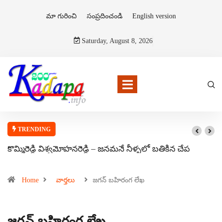
మా గురించి
సంప్రదించండి
English version
Saturday, August 8, 2026
TRENDING
కొమ్మిరెడ్డి విశ్వమోహనరెడ్డి – జనమనే నీళ్ళలో బతికిన చేప
Home
వార్తలు
జగన్ బహిరంగ లేఖ
జగన్ బహిరంగ లేఖ