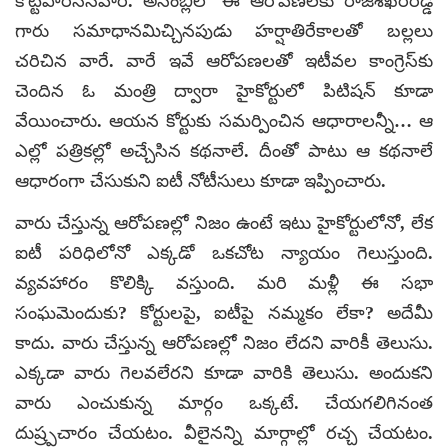
కొట్టిపారేసినవారే. అసెంబ్లీలో ఈ ఆరోపణలకు రాజశేఖరరెడ్డి
గారు సమాధానమిచ్చినపుడు హర్షాతిరేకాలతో బల్లలు
చరిచిన వారే. వారే ఇవే ఆరోపణలతో ఇటీవల కాంగ్రెస్‌కు
చెందిన ఓ మంత్రి ద్వారా హైకోర్టులో పిటిషన్ కూడా
వేయించారు. ఆయన కోర్టుకు సమర్పించిన ఆధారాలన్నీ… ఆ
ఎల్లో పత్రికల్లో అచ్చేసిన కథనాలే. దీంతో పాటు ఆ కథనాలే
ఆధారంగా చేసుకుని ఐటీ నోటీసులు కూడా ఇప్పించారు.
వారు చేస్తున్న ఆరోపణల్లో నిజం ఉంటే ఇటు హైకోర్టులోనో, లేక
ఐటీ పరిధిలోనో ఎక్కడో ఒకచోట న్యాయం గెలుస్తుంది.
వ్యవహారం కొలిక్కి వస్తుంది. మరి మళ్లీ ఈ సభా
సంఘమెందుకు? కోర్టులపై, ఐటీపై నమ్మకం లేకా? అదేమీ
కాదు. వారు చేస్తున్న ఆరోపణల్లో నిజం లేదని వారికీ తెలుసు.
ఎక్కడా వారు గెలవలేరని కూడా వారికి తెలుసు. అందుకని
వారు ఎంచుకున్న మార్గం ఒక్కటే. చేయగలిగినంత
దుష్ర్పచారం చేయటం. వీలైనన్ని మార్గాల్లో రచ్చ చేయటం.