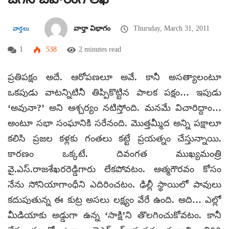
వార్తా విభాగం
Thursday, March 31, 2011
వార్తలు
1
538
2 minutes read
ప్రతిపక్షం అదే. ఆరోపణలూ అవే. కానీ అసత్యాలంటూ
ఒకపుడు వాటన్నిటినీ తిప్పికొట్టిన పాలక పక్షం… ఇపుడు
‘అవునా?’ అని ఆశ్చర్యం నటిస్తోంది. మనమే విచారిద్దాం…
అంటూ సభా సంఘానికి సరేనంది. మొత్తమ్మీద అన్ని పక్షాలూ
కలిసి ప్రజల కళ్లకు గంతలు కట్టే ప్రయత్నం చేస్తున్నాయి.
కారణం ఒక్కటే. దివంగత ముఖ్యమంత్రి
వై.ఎస్.రాజశేఖరరెడ్డిగారు లేకపోవటం. ఆత్మగౌరవం కోసం
నేను సోనియాగాంధీని ఎదిరించటం. ఢిల్లీ స్థాయిలో పావులు
కదుపుతున్న ఈ కుట్ర అసలు లక్ష్యం వేరే ఉంది. అది… ఎల్లో
మీడియాకు అడ్డుగా ఉన్న ‘సాక్షి’ని తొలగించుకోవటం. కానీ