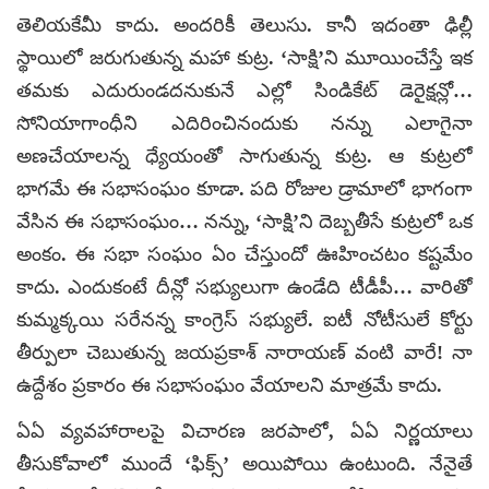
తెలియకేమీ కాదు. అందరికీ తెలుసు. కానీ ఇదంతా ఢిల్లీ
స్థాయిలో జరుగుతున్న మహా కుట్ర. ‘సాక్షి’ని మూయించేస్తే ఇక
తమకు ఎదురుండదనుకునే ఎల్లో సిండికేట్ డెరైక్షన్లో…
సోనియాగాంధీని ఎదిరించినందుకు నన్ను ఎలాగైనా
అణచేయాలన్న ధ్యేయంతో సాగుతున్న కుట్ర. ఆ కుట్రలో
భాగమే ఈ సభాసంఘం కూడా. పది రోజుల డ్రామాలో భాగంగా
వేసిన ఈ సభాసంఘం… నన్ను, ‘సాక్షి’ని దెబ్బతీసే కుట్రలో ఒక
అంకం. ఈ సభా సంఘం ఏం చేస్తుందో ఊహించటం కష్టమేం
కాదు. ఎందుకంటే దీన్లో సభ్యులుగా ఉండేది టీడీపీ… వారితో
కుమ్మక్కయి సరేనన్న కాంగ్రెస్ సభ్యులే. ఐటీ నోటీసులే కోర్టు
తీర్పులా చెబుతున్న జయప్రకాశ్ నారాయణ్ వంటి వారే! నా
ఉద్దేశం ప్రకారం ఈ సభాసంఘం వేయాలని మాత్రమే కాదు.
ఏఏ వ్యవహారాలపై విచారణ జరపాలో, ఏఏ నిర్ణయాలు
తీసుకోవాలో ముందే ‘ఫిక్స్’ అయిపోయి ఉంటుంది. నేనైతే