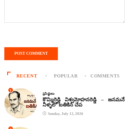
RECENT
POPULAR
COMMENTS
1
ప్రసిద్ధులు
కొమ్మిరెడ్డి విశ్వమోహనరెడ్డి – జనమనే
నీళ్ళలో బతికిన చేప
Sunday, July 12, 2026
2