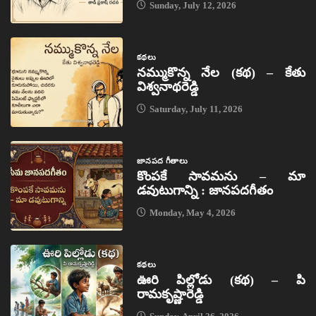
Sunday, July 12, 2026
కథలు
నమ్ముకొన్న నేల (కథ) – కేతు
విశ్వనాథరెడ్డి
Saturday, July 11, 2026
జానపద గీతాలు
కొంపకే సావమను – మా
డవుటుగాన్ని : జానపదగీతం
Monday, May 4, 2026
కథలు
ఊరి పిల్లోడు (కథ) – పి
రామకృష్ణారెడ్డి