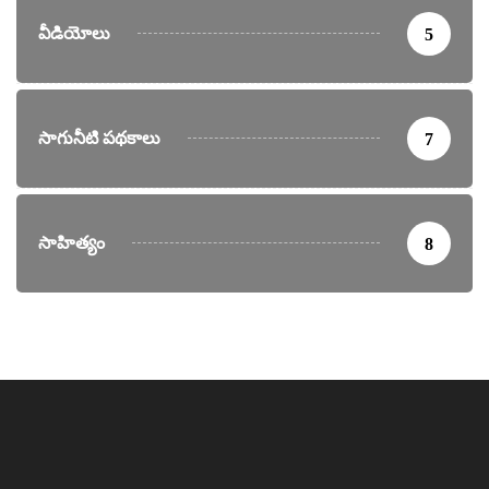
వీడియోలు
5
సాగునీటి పథకాలు
7
సాహిత్యం
8