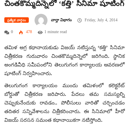
చింతకొమ్మదిన్నెలో ‘కత్తి’ సినిమా షూటింగ్
వార్తా విభాగం
Friday, July 4, 2014
ప్రత్యేక వార్తలు
0
478
1 minute read
తమిళ అగ్ర కథానాయకుడు విజయ్ నటిస్తున్న ‘కత్తి’ సినిమా
చిత్రీకరణ గురువారం చింతకొమ్మదిన్నెలో జరిగింది. స్థానిక
అంగడివీధి సమీపంలోని తెలుగుగంగ కార్యాలయ ఆవరణలో
షూటింగ్ నిర్వహించారు.
తెలుగుగంగ కార్యాలయం ముందు తమిళంలో కలెక్టరేట్
బోర్డుతో చిత్రీకరణ జరిపారు. పేదలు తమ సమస్యల్ని
చెప్పుకునేందుకు రావడం.. పోలీసులు వారితో చర్చించడం
తదితర సన్నివేశాలను చిత్రీకరించారు. ఈ సినిమాలో హీరో
విజయ్ సరసన సమంత కథానాయికగా నటిస్తోంది.