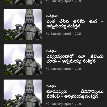
Saturday, April 4, 2026
సంకీర్తనలు
ఎంత చేసిన తనకేది తుద –
అన్నమయ్య సంకీర్తన
Saturday, April 4, 2026
సంకీర్తనలు
ఎవ్వరెవ్వరివాడో యీ జీవుఁడు
చూడ- – అన్నమయ్య సంకీర్తన
Saturday, April 4, 2026
సంకీర్తనలు
చూడరెవ్వరు దీనిసోద్యంబు
పరికించి – అన్నమయ్య సంకీర్తన
Saturday, April 4, 2026