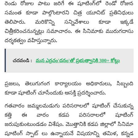
రెండు రోజుల పాటు జరిగే ఈ షూటింగ్‌లో రెండో రోజున
సమంత కూడా పాల్గొంటారని చిత్ర యూనిట్ ప్రతినిధులు
తెలిపారు. మరికొన్ని సన్నివేశాలు కూడా ఇక్కడే
చిత్రీకరించనున్నట్లు సమాచారం. ఈ సినిమాకు మురుగదాసు
దర్శకత్వం వహిస్తున్నారు.
చదవండి :
మన ఎర్రచం'ధనం'తో ప్రభుత్వానికి 300+ కోట్లు
ప్రజలు, తెలుగుగంగ కార్యాలయం అధికారులు, సిబ్బంది
కూడా షూటింగ్ చూసేందుకు ఆసక్తి ప్రదర్శించారు.
గతవారం జమ్మలమడుగు పరిసరాలలో షూటింగ్ చేసుకున్న
కత్తి ఈ వారం కడప పరిసరాలలో షూటింగ్
జరుపుకుంటుండడం విశేషం. మొత్తానికి కడప జిల్లాలో సినిమా
షూటింగ్ స్పాట్ లు ఉన్నాయనే విషయాన్ని తమిళ, కన్నడ