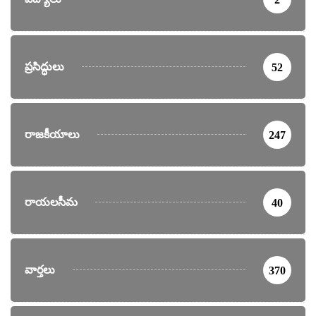
ప్రసిద్ధులు
52
రాజకీయాలు
247
రాయలసీమ
40
వార్తలు
370