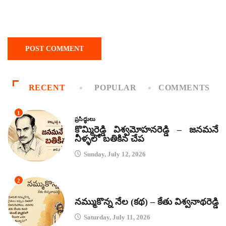
RECENT
POPULAR
COMMENTS
1
ప్రసిద్ధులు
కొమ్మిరెడ్డి విశ్వమోహనరెడ్డి – జనమనే
నీళ్ళలో బతికిన చేప
Sunday, July 12, 2026
2
కథలు
నమ్ముకొన్న నేల (కథ) – కేతు విశ్వనాథరెడ్డి
Saturday, July 11, 2026