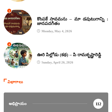
3
జానపద గీతాలు
కొంపకే సావమను – మా డవుటుగాన్ని :
జానపదగీతం
Monday, May 4, 2026
4
కథలు
ఊరి పిల్లోడు (కథ) – పి రామకృష్ణారెడ్డి
Sunday, April 26, 2026
విభాగాలు
అభిప్రాయం
112