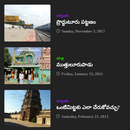
పర్యాటకం
ప్రొద్దుటూరు పట్టణం
Sunday, November 5, 2017
చరిత్ర
ముత్తులూరుపాడు
Friday, January 15, 2021
పర్యాటకం
ఒంటిమిట్టకు ఎలా చేరుకోవచ్చు?
Saturday, February 21, 2015