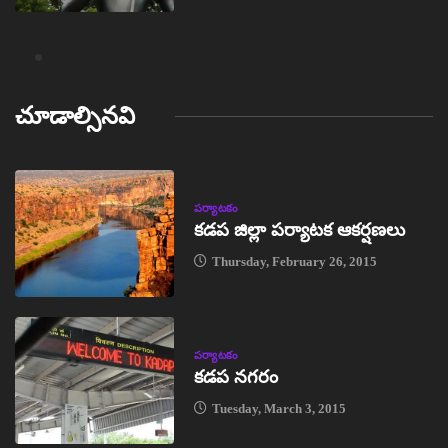
చూడాల్సినవి
పర్యాటకం
కడప జిల్లా పర్యాటక ఆకర్షణలు
Thursday, February 26, 2015
పర్యాటకం
కడప నగరం
Tuesday, March 3, 2015