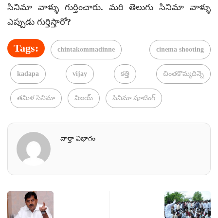
సినిమా వాళ్ళు గుర్తించారు. మరి తెలుగు సినిమా వాళ్ళు
ఎప్పుడు గుర్తిస్తారో?
Tags:
chintakommadinne
cinema shooting
kadapa
vijay
కత్తి
చింతకొమ్మదిన్నె
తమిళ సినిమా
విజయ్
సినిమా షూటింగ్
వార్తా విభాగం