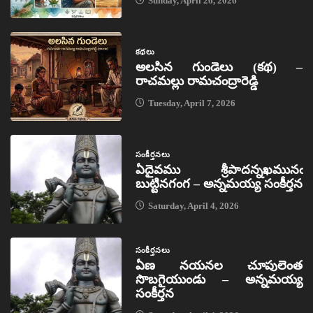
Sunday, April 26, 2026
కథలు
అలసిన గుండెలు (కథ) –
రాచమల్లు రామచంద్రారెడ్డి
Tuesday, April 7, 2026
సంకీర్తనలు
ఏదైవము శ్రీపాదన్నఖమునఁ
బుట్టినగంగ – అన్నమయ్య సంకీర్తన
Saturday, April 4, 2026
సంకీర్తనలు
ఏణ నయనల చూపులెంత
సొబగైయుండు – అన్నమయ్య
సంకీర్తన