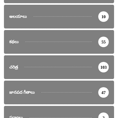
ఆలయాలు
10
కథలు
55
చరిత్ర
103
జానపద గీతాలు
47
పద్యాలు
2