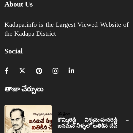
About Us
Kadapa.info is the Largest Viewed Website of
the Kadapa District
Social
తాజా చేర్పులు
ప్రసిద్ధులు
కొమ్మిరెడ్డి విశ్వమోహనరెడ్డి –
జనమనే నీళ్ళలో బతికిన చేప