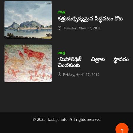
చరిత్ర
శత్రుదుర్భేద్యమైన సిద్ధవటం కోట
Tuesday, May 17, 2011
చరిత్ర
‘మిసోలిథిక్‌’ చిత్రాల స్థావరం
చింతకుంట
Friday, April 27, 2012
© 2025, kadapa.info. All rights reserved