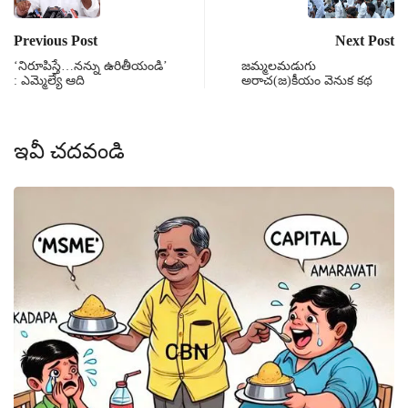
Previous Post
Next Post
‘నిరూపిస్తే…నన్ను ఉరితీయండి’
జమ్మలమడుగు
: ఎమ్మెల్యే ఆది
అరాచ(జ)కీయం వెనుక కథ
ఇవీ చదవండి