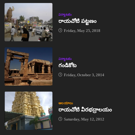
పర్యాటకం
రాయచోటి పట్టణం
Friday, May 25, 2018
పర్యాటకం
గండికోట
Friday, October 3, 2014
ఆలయాలు
రాయచోటి వీరభద్రాలయం
Saturday, May 12, 2012