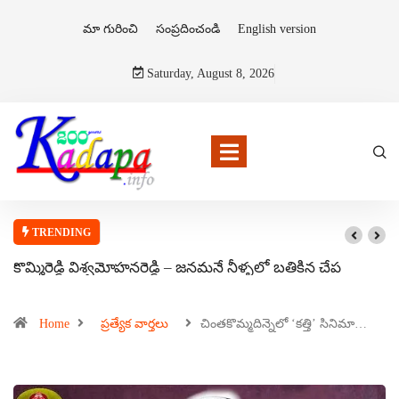
మా గురించి
సంప్రదించండి
English version
Saturday, August 8, 2026
TRENDING
కొమ్మిరెడ్డి విశ్వమోహనరెడ్డి – జనమనే నీళ్ళలో బతికిన చేప
Home
ప్రత్యేక వార్తలు
చింతకొమ్మదిన్నెలో ‘కత్తి’ సినిమా…