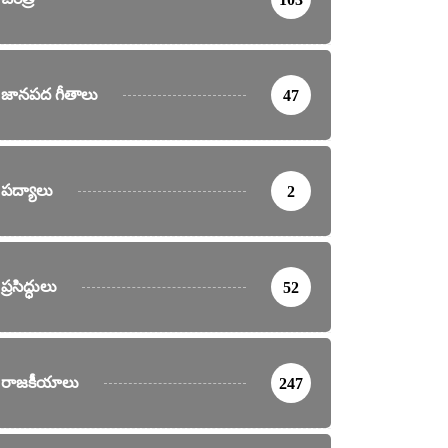
జానపద గీతాలు
47
పద్యాలు
2
ప్రసిద్ధులు
52
రాజకీయాలు
247