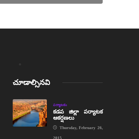
చూడాల్సినవి
పర్యాటకం
కడప జిల్లా పర్యాటక
ఆకర్షణలు
Thursday, February 26,
2015