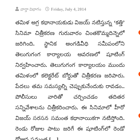
వార్తా విభాగం
Friday, July 4, 2014
తమిళ అగ్ర కథానాయకుడు విజయ్ నటిస్తున్న ‘కత్తి’
సినిమా చిత్రీకరణ గురువారం చింతకొమ్మదిన్నెలో
జరిగింది. స్థానిక అంగడివీధి సమీపంలోని
తెలుగుగంగ కార్యాలయ ఆవరణలో షూటింగ్
నిర్వహించారు. తెలుగుగంగ కార్యాలయం ముందు
తమిళంలో కలెక్టరేట్ బోర్డుతో చిత్రీకరణ జరిపారు.
పేదలు తమ సమస్యల్ని చెప్పుకునేందుకు రావడం..
పోలీసులు వారితో చర్చించడం తదితర
సన్నివేశాలను చిత్రీకరించారు. ఈ సినిమాలో హీరో
విజయ్ సరసన సమంత కథానాయికగా నటిస్తోంది.
రెండు రోజుల పాటు జరిగే ఈ షూటింగ్‌లో రెండో
రోజున సమంత […]