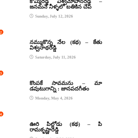
కొమ్మిరెడ్డి విశ్వమోహనరెడ్డి –
జనమనే నీళ్ళలో బతికిన చేప
Sunday, July 12, 2026
2
కథలు
నమ్ముకొన్న నేల (కథ) – కేతు
విశ్వనాథరెడ్డి
Saturday, July 11, 2026
3
జానపద గీతాలు
కొంపకే సావమను – మా
డవుటుగాన్ని : జానపదగీతం
Monday, May 4, 2026
4
కథలు
ఊరి పిల్లోడు (కథ) – పి
రామకృష్ణారెడ్డి