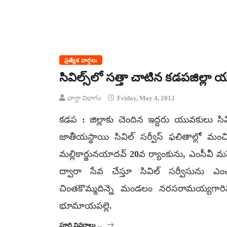
ప్రత్యేక వార్తలు
సివిల్స్‌లో సత్తా చాటిన కడపజిల్లా
వార్తా విభాగం
Friday, May 4, 2012
కడప : జిల్లాకు చెందిన ఇద్దరు యువకులు సివ
జాతీయస్థాయి సివిల్ సర్వీస్ ఫలితాల్లో మంచి
మల్లికార్జునయాదవ్ 20వ ర్యాంకును, ఎంసీవీ మహేశ
ద్వారా సేవ చేస్తూ సివిల్ సర్వీసును ఎంచ
చింతకొమ్మదిన్నె మండలం నరసరామయ్యగారిపల
భూమాయపల్లె.
పూర్తి వివరాలు ...