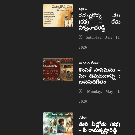
కథలు
నమ్ముకొన్న నేల
(కథ) – కేతు
విశ్వనాథరెడ్డి
Saturday, July 11,
2026
జానపద గీతాలు
కొంపకే సావమను –
మా డవుటుగాన్ని :
జానపదగీతం
Monday, May 4,
2026
కథలు
ఊరి పిల్లోడు (కథ)
– పి రామకృష్ణారెడ్డి