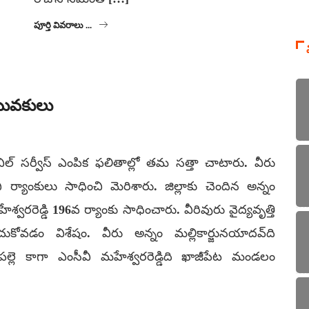
పూర్తి వివరాలు ...
 యువకులు
ిల్ సర్వీస్ ఎంపిక ఫలితాల్లో తమ సత్తా చాటారు. వీరు
 ర్యాంకులు సాధించి మెరిశారు. జిల్లాకు చెందిన అన్నం
్వరరెడ్డి 196వ ర్యాంకు సాధించారు. వీరివురు వైద్యవృత్తి
ుకోవడం విశేషం. వీరు అన్నం మల్లికార్జునయాదవ్‌ది
్లె కాగా ఎంసీవీ మహేశ్వరరెడ్డిది ఖాజీపేట మండలం