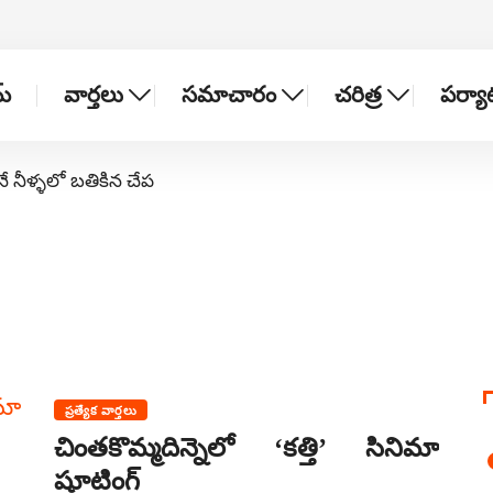
్
వార్తలు
సమాచారం
చరిత్ర
పర్య
నే నీళ్ళలో బతికిన చేప
ప్రత్యేక వార్తలు
చింతకొమ్మదిన్నెలో ‘కత్తి’ సినిమా
షూటింగ్