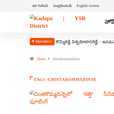
మా గురించి
సంప్రదించండి
English version
హోమ
కొమ్మిరెడ్డి విశ్వమోహనరెడ్డి – జనమ
TRENDING
Home
chintakommadinne
TAGS :CHINTAKOMMADINNE