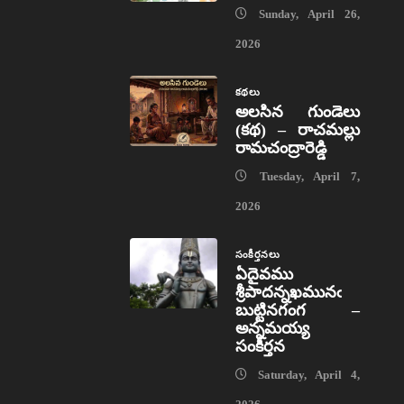
Sunday, April 26,
2026
కథలు
అలసిన గుండెలు
(కథ) – రాచమల్లు
రామచంద్రారెడ్డి
Tuesday, April 7,
2026
సంకీర్తనలు
ఏదైవము
శ్రీపాదన్నఖమునఁ
బుట్టినగంగ –
అన్నమయ్య
సంకీర్తన
Saturday, April 4,