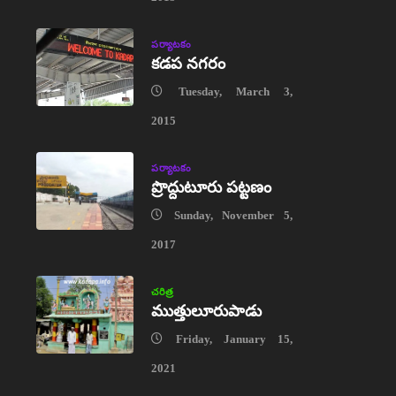
పర్యాటకం
కడప నగరం
Tuesday, March 3,
2015
పర్యాటకం
ప్రొద్దుటూరు పట్టణం
Sunday, November 5,
2017
చరిత్ర
ముత్తులూరుపాడు
Friday, January 15,
2021