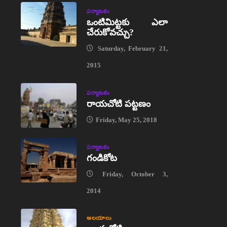
పర్యాటకం
ఒంటిమిట్టకు ఎలా
చేరుకోవచ్చు?
Saturday, February 21,
2015
పర్యాటకం
రాయచోటి పట్టణం
Friday, May 25, 2018
పర్యాటకం
గండికోట
Friday, October 3,
2014
ఆలయాలు