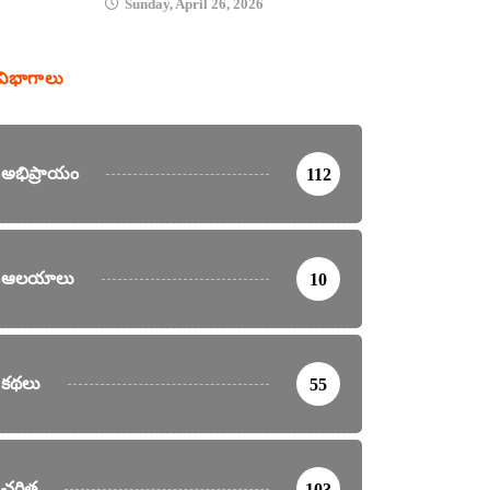
Sunday, April 26, 2026
విభాగాలు
అభిప్రాయం
112
ఆలయాలు
10
కథలు
55
చరిత్ర
103