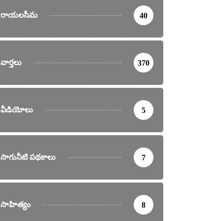
రాయలసీమ
40
వార్తలు
370
వీడియోలు
5
సాగునీటి పథకాలు
7
సాహిత్యం
8