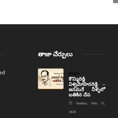
తాజా చేర్పులు
ed
ప్రసిద్ధులు
కొమ్మిరెడ్డి
విశ్వమోహనరెడ్డి –
జనమనే నీళ్ళలో
బతికిన చేప
Sunday, July 12,
2026