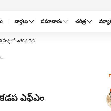
్
వార్తలు
సమాచారం
చరిత్ర
పర్య
నే నీళ్ళలో బతికిన చేప
.6…
6 కడప ఎఫ్ఎం