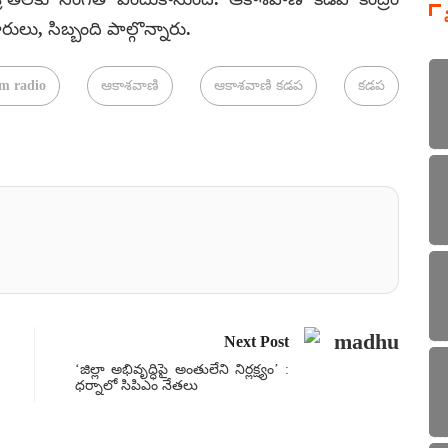
రులు, సిబ్బంది పాల్గొన్నారు.
m radio
ఆకాశవాణి
ఆకాశవాణి కడప
కడప
Next Post
‘జిల్లా అభివృద్ధిపై అంతులేని నిర్లక్ష్యం’ :
ధర్నాలో సిపిఎం నేతలు