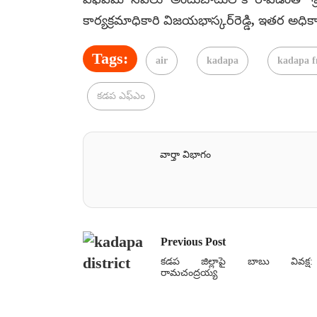
కార్యక్రమాధికారి విజయభాస్కర్‌రెడ్డి, ఇతర అధికా
Tags:
air
kadapa
kadapa f
కడప ఎఫ్ఎం
వార్తా విభాగం
Previous Post
కడప జిల్లాపై బాబు వివక్ష:
రామచంద్రయ్య