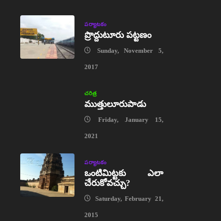
పర్యాటకం
ప్రొద్దుటూరు పట్టణం
Sunday, November 5,
2017
చరిత్ర
ముత్తులూరుపాడు
Friday, January 15,
2021
పర్యాటకం
ఒంటిమిట్టకు ఎలా
చేరుకోవచ్చు?
Saturday, February 21,
2015