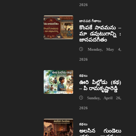
2026
జానపద గీతాలు
కొంపకే సావమను –
మా డవుటుగాన్ని :
జానపదగీతం
Monday, May 4,
2026
కథలు
ఊరి పిల్లోడు (కథ)
– పి రామకృష్ణారెడ్డి
Sunday, April 26,
2026
కథలు
అలసిన గుండెలు