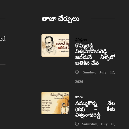
తాజా చేర్పులు
ed
ప్రసిద్ధులు
కొమ్మిరెడ్డి
విశ్వమోహనరెడ్డి –
జనమనే నీళ్ళలో
బతికిన చేప
Sunday, July 12,
2026
కథలు
నమ్ముకొన్న నేల
(కథ) – కేతు
విశ్వనాథరెడ్డి
Saturday, July 11,