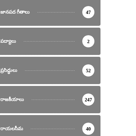
జానపద గీతాలు
47
ికలు
వార్తలు
6 వరకు ఊరేగింపులు, ర్యాలీలకు అనుమతి లేదు
పద్యాలు
2
nday, May 19, 2024
ప్రసిద్ధులు
52
రాజకీయాలు
247
రాయలసీమ
40