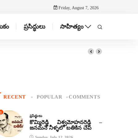
Friday, August 7, 2026
ాటకం
ప్రసిద్ధులు
సాహిత్యం
RECENT
POPULAR
COMMENTS
1
ప్రసిద్ధులు
కొమ్మిరెడ్డి విశ్వమోహనరెడ్డి –
జనమనే నీళ్ళలో బతికిన చేప
Sunday, July 12, 2026