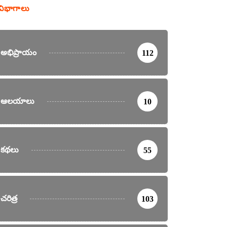
విభాగాలు
అభిప్రాయం
112
ఆలయాలు
10
కథలు
55
చరిత్ర
103