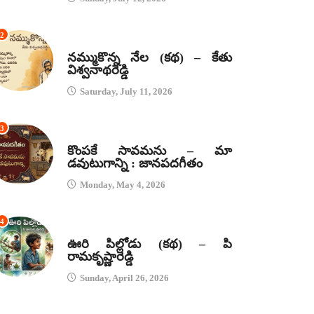
2
కథలు
నమ్ముకొన్న నేల (కథ) – కేతు
విశ్వనాథరెడ్డి
Saturday, July 11, 2026
3
జానపద గీతాలు
కొంపకే సావమను – మా
డవుటుగాన్ని : జానపదగీతం
Monday, May 4, 2026
4
కథలు
ఊరి పిల్లోడు (కథ) – పి
రామకృష్ణారెడ్డి
Sunday, April 26, 2026