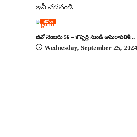
ఇవీ చదవండి
జీవోలు
జీవో నెంబరు 56 – కొప్పర్తి నుండి అమరావతికి...
Wednesday, September 25, 202