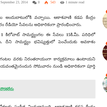
 September 23, 2014
0
543
1 minute read
ు అందుబాటులోకి వచ్చాయి. ఆకాశవాణి కడప కేంద్రం
ారం రేడియో సేవలను అధికారికంగా ప్రారంభించారు.
ు. 1 కిలోవాట్ సామర్థ్యంగల ఈ సేవలు 15కి.మీ. పరిధిలో
 దీని సామర్థ్యం భవిష్యత్తులో పెంచేందుకు అవకాశం
గంటల వరకు నిరంతరాయంగా కార్యక్రమాలు ఉంటాయని
 విజయవంతమైనందున సోమవారం నుండి అధికారికంగా పూర్తి
 దొరకలేదు
ోతలకు సంగీత విందుకానుంది. ఆకాశవాణి కడప కేంద్రం