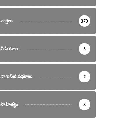
వార్తలు
370
వీడియోలు
5
సాగునీటి పథకాలు
7
సాహిత్యం
8