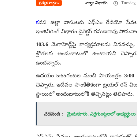
వార్తా విభాగం
Tuesday,
ప్రత్యేక వార్తలు
క
డప జిల్లా వాసులకు ఎఫ్ఎం రేడియో సేవల
ఇంజినీరింగ్ విభాగం డైరెక్టర్ రమణరావు సోమవ
103.6 మెగాహెడ్జ్‌పై కార్యక్రమాలను వినవచ్చ
శ్రోతలకు అందుబాటులో ఉంటాయని చెప్పారు.
ఉందన్నారు.
ఉదయం 5:55గంటల నుంచి సాయంత్రం 3:00 
చెప్పారు. ఇటీవల సాంకేతికంగా ట్రయల్ రన్
స్థాయిలో అందుబాటులోకి తెచ్చినట్లు తెలిపారు.
చదవండి :
మైదుకూరు, ఎర్రగుంట్లలలో అభ్యర్థులు
ఎఫ్ఎమ్ సేవలు అందుబాటులోకి రావడంతో శ్ర