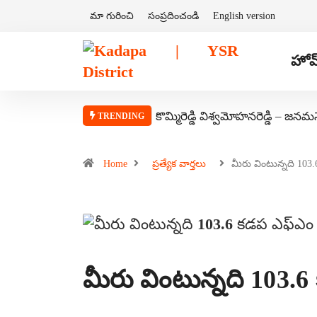
మా గురించి
సంప్రదించండి
English version
హోమ
కొమ్మిరెడ్డి విశ్వమోహనరెడ్డి – జనమ
TRENDING
Home
ప్రత్యేక వార్తలు
మీరు వింటున్నది 103
మీరు వింటున్నది 103.