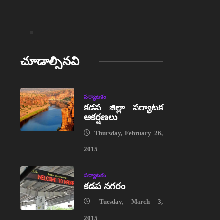
చూడాల్సినవి
పర్యాటకం
కడప జిల్లా పర్యాటక
ఆకర్షణలు
Thursday, February 26,
2015
పర్యాటకం
కడప నగరం
Tuesday, March 3,
2015