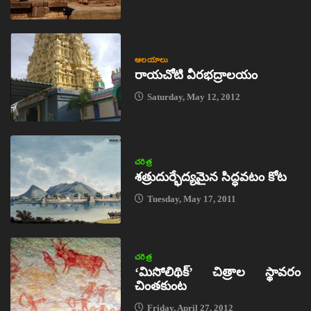
ఆలయాలు
రాయచోటి వీరభద్రాలయం
Saturday, May 12, 2012
చరిత్ర
శత్రుదుర్భేద్యమైన సిద్ధవటం కోట
Tuesday, May 17, 2011
చరిత్ర
‘మిసోలిథిక్‌’ చిత్రాల స్థావరం
చింతకుంట
Friday, April 27, 2012