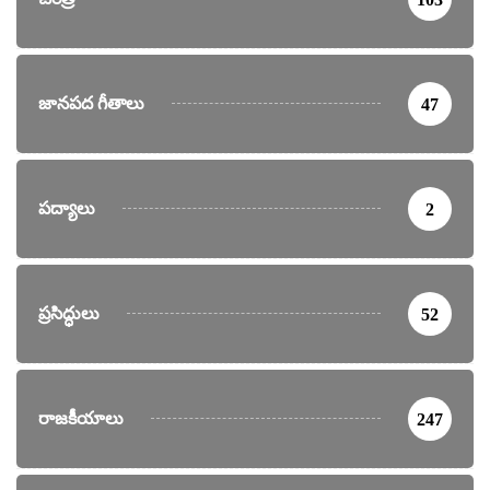
జానపద గీతాలు
47
పద్యాలు
2
ప్రసిద్ధులు
52
రాజకీయాలు
247