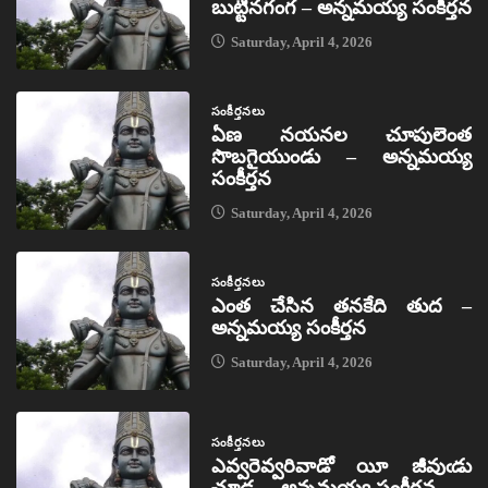
బుట్టినగంగ – అన్నమయ్య సంకీర్తన
Saturday, April 4, 2026
సంకీర్తనలు
ఏణ నయనల చూపులెంత
సొబగైయుండు – అన్నమయ్య
సంకీర్తన
Saturday, April 4, 2026
సంకీర్తనలు
ఎంత చేసిన తనకేది తుద –
అన్నమయ్య సంకీర్తన
Saturday, April 4, 2026
సంకీర్తనలు
ఎవ్వరెవ్వరివాడో యీ జీవుఁడు