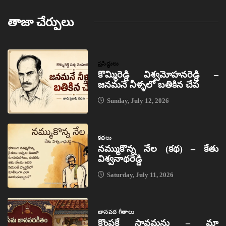
తాజా చేర్పులు
ప్రసిద్ధులు
కొమ్మిరెడ్డి విశ్వమోహనరెడ్డి –
జనమనే నీళ్ళలో బతికిన చేప
Sunday, July 12, 2026
కథలు
నమ్ముకొన్న నేల (కథ) – కేతు
విశ్వనాథరెడ్డి
Saturday, July 11, 2026
జానపద గీతాలు
కొంపకే సావమను – మా