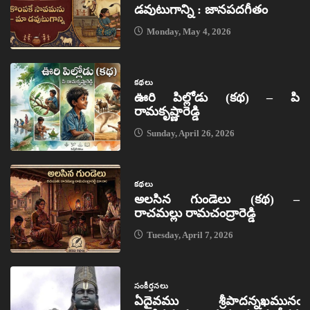
డవుటుగాన్ని : జానపదగీతం
Monday, May 4, 2026
కథలు
ఊరి పిల్లోడు (కథ) – పి
రామకృష్ణారెడ్డి
Sunday, April 26, 2026
కథలు
అలసిన గుండెలు (కథ) –
రాచమల్లు రామచంద్రారెడ్డి
Tuesday, April 7, 2026
సంకీర్తనలు
ఏదైవము శ్రీపాదన్నఖమునఁ