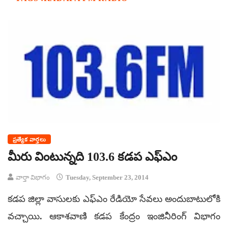
ప్రత్యేక వార్తలు
మీరు వింటున్నది 103.6 కడప ఎఫ్ఎం
వార్తా విభాగం
Tuesday, September 23, 2014
కడప జిల్లా వాసులకు ఎఫ్ఎం రేడియో సేవలు అందుబాటులోకి
వచ్చాయి. ఆకాశవాణి కడప కేంద్రం ఇంజినీరింగ్ విభాగం