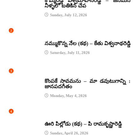
కొమ్మిరెడ్డి విశ్వమోహనరెడ్డి – జనమనే
నీళ్ళలో బతికిన చేప
Sunday, July 12, 2026
2
కథలు
నమ్ముకొన్న నేల (కథ) – కేతు విశ్వనాథరెడ్డి
Saturday, July 11, 2026
3
జానపద గీతాలు
కొంపకే సావమను – మా డవుటుగాన్ని :
జానపదగీతం
Monday, May 4, 2026
4
కథలు
ఊరి పిల్లోడు (కథ) – పి రామకృష్ణారెడ్డి
Sunday, April 26, 2026