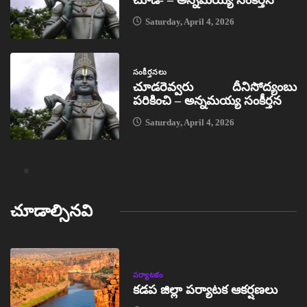
చూడ- – అన్నమయ్య సంకీర్తన
Saturday, April 4, 2026
సంకీర్తనలు
చూడరెవ్వరు దీనిసోద్యంబు
పరికించి – అన్నమయ్య సంకీర్తన
Saturday, April 4, 2026
చూడాల్సినవి
పర్యాటకం
కడప జిల్లా పర్యాటక ఆకర్షణలు