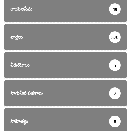
రాయలసీమ
40
వార్తలు
370
వీడియోలు
5
సాగునీటి పథకాలు
7
సాహిత్యం
8