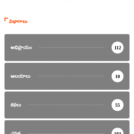
విభాగాలు
అభిప్రాయం
112
ఆలయాలు
10
కథలు
55
చరిత్ర
103