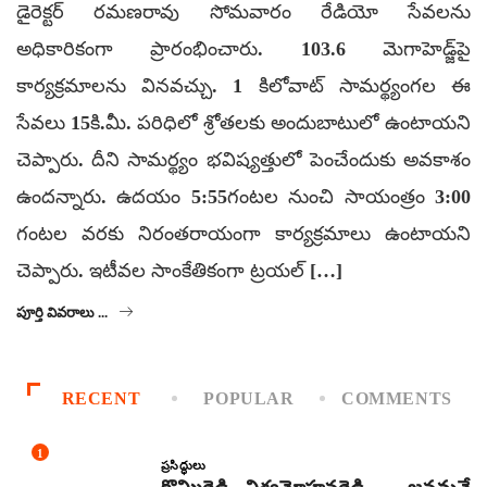
డైరెక్టర్ రమణరావు సోమవారం రేడియో సేవలను
అధికారికంగా ప్రారంభించారు. 103.6 మెగాహెడ్జ్‌పై
కార్యక్రమాలను వినవచ్చు. 1 కిలోవాట్ సామర్థ్యంగల ఈ
సేవలు 15కి.మీ. పరిధిలో శ్రోతలకు అందుబాటులో ఉంటాయని
చెప్పారు. దీని సామర్థ్యం భవిష్యత్తులో పెంచేందుకు అవకాశం
ఉందన్నారు. ఉదయం 5:55గంటల నుంచి సాయంత్రం 3:00
గంటల వరకు నిరంతరాయంగా కార్యక్రమాలు ఉంటాయని
చెప్పారు. ఇటీవల సాంకేతికంగా ట్రయల్ […]
పూర్తి వివరాలు ...
RECENT
POPULAR
COMMENTS
1
ప్రసిద్ధులు