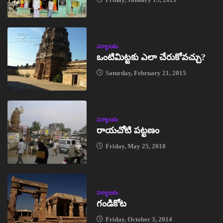
పర్యాటకం
ఒంటిమిట్టకు ఎలా చేరుకోవచ్చు?
Saturday, February 21, 2015
పర్యాటకం
రాయచోటి పట్టణం
Friday, May 25, 2018
పర్యాటకం
గండికోట
Friday, October 3, 2014