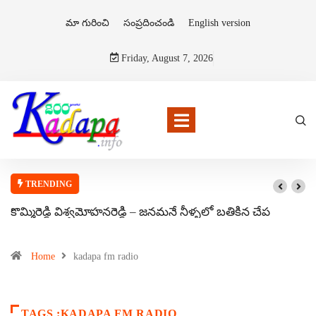
మా గురించి
సంప్రదించండి
English version
Friday, August 7, 2026
TRENDING
కొమ్మిరెడ్డి విశ్వమోహనరెడ్డి – జనమనే నీళ్ళలో బతికిన చేప
Home
kadapa fm radio
TAGS :KADAPA FM RADIO