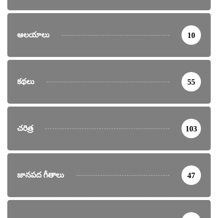
ఆలయాలు
10
కథలు
55
చరిత్ర
103
జానపద గీతాలు
47