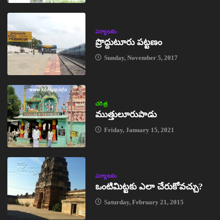
పర్యాటకం
ప్రొద్దుటూరు పట్టణం
Sunday, November 5, 2017
చరిత్ర
ముత్తులూరుపాడు
Friday, January 15, 2021
పర్యాటకం
ఒంటిమిట్టకు ఎలా చేరుకోవచ్చు?
Saturday, February 21, 2015