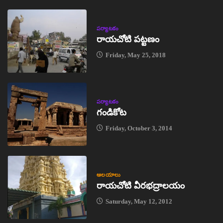
పర్యాటకం
రాయచోటి పట్టణం
Friday, May 25, 2018
పర్యాటకం
గండికోట
Friday, October 3, 2014
ఆలయాలు
రాయచోటి వీరభద్రాలయం
Saturday, May 12, 2012