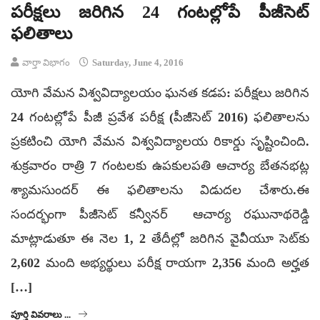
పరీక్షలు జరిగిన 24 గంటల్లోపే పీజీసెట్
ఫలితాలు
వార్తా విభాగం
Saturday, June 4, 2016
యోగి వేమన విశ్వవిద్యాలయం ఘనత కడప: పరీక్షలు జరిగిన
24 గంటల్లోపే పీజీ ప్రవేశ పరీక్ష (పీజీసెట్ 2016) ఫలితాలను
ప్రకటించి యోగి వేమన విశ్వవిద్యాలయ రికార్డు సృష్టించింది.
శుక్రవారం రాత్రి 7 గంటలకు ఉపకులపతి ఆచార్య బేతనభట్ల
శ్యామసుందర్‌ ఈ ఫలితాలను విడుదల చేశారు.ఈ
సందర్భంగా పీజీసెట్ కన్వీనర్ ఆచార్య రఘునాథరెడ్డి
మాట్లాడుతూ ఈ నెల 1, 2 తేదీల్లో జరిగిన వైవీయూ సెట్‌కు
2,602 మంది అభ్యర్థులు పరీక్ష రాయగా 2,356 మంది అర్హత
[…]
పూర్తి వివరాలు ...