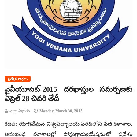
ప్రత్యేక వార్తలు
వైవీయూసెట్-2015 దరఖాస్తుల సమర్పణకు
ఏప్రెల్ 28 చివరి తేదీ
వార్తా విభాగం
Monday, March 30, 2015
కడప: యోగివేమన విశ్వవిద్యాలయ పరిధిలోని పీజీ కళాశాల,
అనుబంధ కళాశాలల్లో పోస్టుగ్రాడ్యుయేషనులో ప్రవేశం