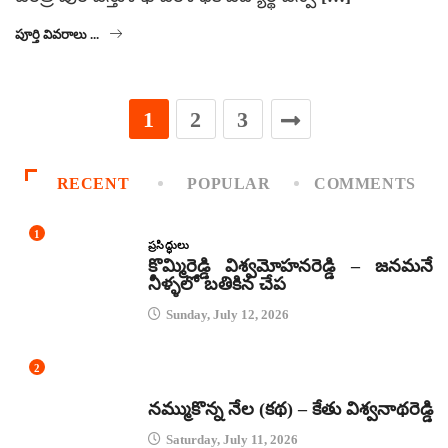
పూర్తి వివరాలు ...
1
2
3
RECENT
POPULAR
COMMENTS
1
ప్రసిద్ధులు
కొమ్మిరెడ్డి విశ్వమోహనరెడ్డి – జనమనే
నీళ్ళలో బతికిన చేప
Sunday, July 12, 2026
2
కథలు
నమ్ముకొన్న నేల (కథ) – కేతు విశ్వనాథరెడ్డి
Saturday, July 11, 2026