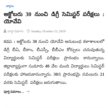
వార్తలు
అక్టోబరు 30 నుంచి డిగ్రీ సెమిస్టర్‌ పరీక్షలు :
యోవేవి
వార్తా విభాగం
Sunday, October 13, 2019
కడప : అక్టోబరు 30 నుంచి యోవేవి అనుబంధ కళాశాలలలో
డిగ్రీ బీఏ, బీకాం, బీఎస్సీ, బీబీఎం కోర్సులు చదువుతున్న
విద్యార్థులకు సెమిస్టర్‌ పరీక్షలు ప్రారంభం కానున్నాయి.
జిల్లావ్యాప్తంగా సుమారు 40 వేల మంది విద్యార్థులు సెమిస్టర్‌
పరీక్షలకు హాజరుకానున్నారు. 30న ప్రారంభమై నవంబరు 21
వరకు సెమిస్టర్‌ పరీక్షలు జరుగుతాయి.
పూర్తి వివరాలు ...