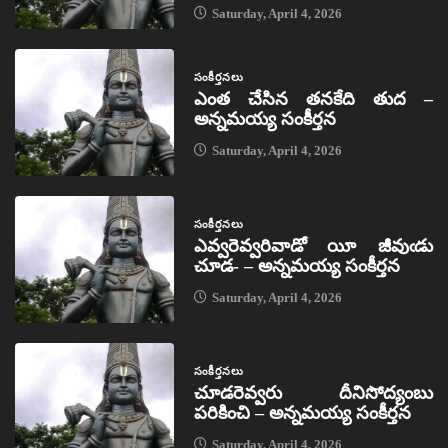
Saturday, April 4, 2026
సంకీర్తనలు
ఎంత చేసిన తనకేది తుద –
అన్నమయ్య సంకీర్తన
Saturday, April 4, 2026
సంకీర్తనలు
ఎవ్వరెవ్వరివాడో యీ జీవుఁడు
చూడ- – అన్నమయ్య సంకీర్తన
Saturday, April 4, 2026
సంకీర్తనలు
చూడరెవ్వరు దీనిసోద్యంబు
పరికించి – అన్నమయ్య సంకీర్తన
Saturday, April 4, 2026