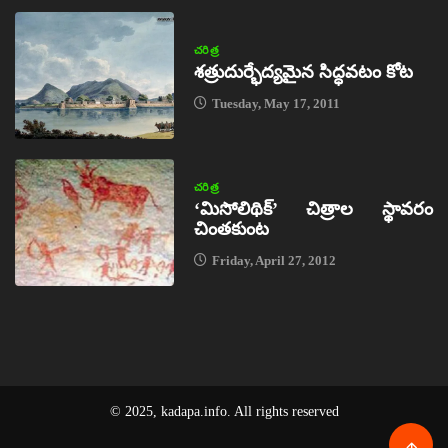
చరిత్ర
శత్రుదుర్భేద్యమైన సిద్ధవటం కోట
Tuesday, May 17, 2011
చరిత్ర
‘మిసోలిథిక్‌’ చిత్రాల స్థావరం
చింతకుంట
Friday, April 27, 2012
© 2025, kadapa.info. All rights reserved