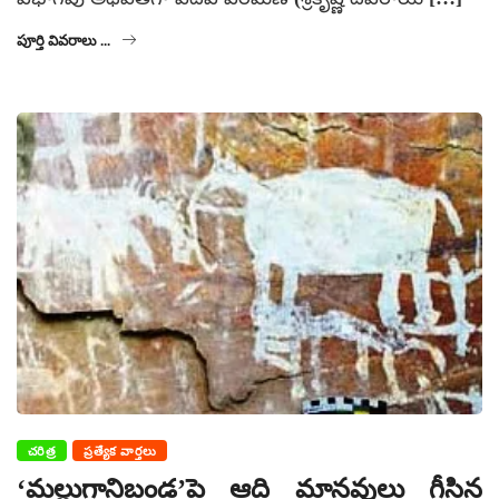
పూర్తి వివరాలు ...
చరిత్ర
ప్రత్యేక వార్తలు
‘మల్లుగానిబండ’పై ఆది మానవులు గీసిన