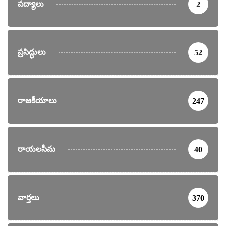
పద్యాలు
2
ప్రసిద్ధులు
52
రాజకీయాలు
247
రాయలసీమ
40
వార్తలు
370