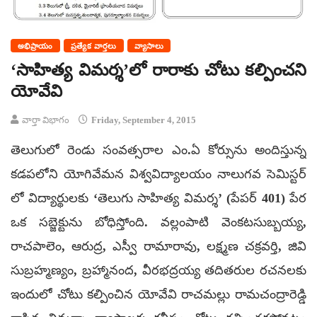
అభిప్రాయం
ప్రత్యేక వార్తలు
వ్యాసాలు
‘సాహిత్య విమర్శ’లో రారాకు చోటు కల్పించని
యోవేవి
వార్తా విభాగం
Friday, September 4, 2015
తెలుగులో రెండు సంవత్సరాల ఎం.ఏ కోర్సును అందిస్తున్న
కడపలోని యోగివేమన విశ్వవిద్యాలయం నాలుగవ సెమిస్టర్
లో విద్యార్థులకు ‘తెలుగు సాహిత్య విమర్శ’ (పేపర్ 401) పేర
ఒక సబ్జెక్టును బోధిస్తోంది. వల్లంపాటి వెంకటసుబ్బయ్య,
రాచపాలెం, ఆరుద్ర, ఎస్వీ రామారావు, లక్ష్మణ చక్రవర్తి, జివి
సుబ్రహ్మణ్యం, బ్రహ్మానంద, వీరభద్రయ్య తదితరుల రచనలకు
ఇందులో చోటు కల్పించిన యోవేవి రాచమల్లు రామచంద్రారెడ్డి