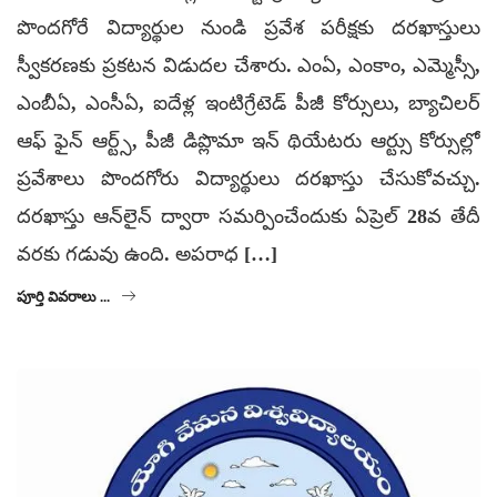
పొందగోరే విద్యార్థుల నుండి ప్రవేశ పరీక్షకు దరఖాస్తులు
స్వీకరణకు ప్రకటన విడుదల చేశారు. ఎంఏ, ఎంకాం, ఎమ్మెస్సీ,
ఎంబీఏ, ఎంసీఏ, ఐదేళ్ల ఇంటిగ్రేటెడ్ పీజీ కోర్సులు, బ్యాచిలర్
ఆఫ్ ఫైన్ ఆర్ట్స్, పీజీ డిప్లొమా ఇన్ థియేటరు ఆర్ట్సు కోర్సుల్లో
ప్రవేశాలు పొందగోరు విద్యార్థులు దరఖాస్తు చేసుకోవచ్చు.
దరఖాస్తు ఆన్‌లైన్ ద్వారా సమర్పించేందుకు ఏప్రెల్ 28వ తేదీ
వరకు గడువు ఉంది. అపరాధ […]
పూర్తి వివరాలు ...