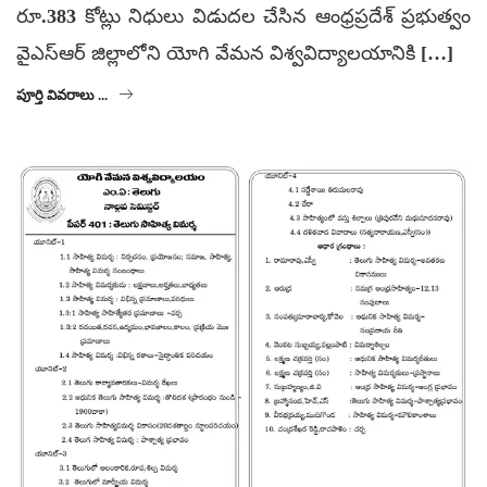
రూ.383 కోట్లు నిధులు విడుదల చేసిన ఆంధ్రప్రదేశ్ ప్రభుత్వం
వైఎస్ఆర్ జిల్లాలోని యోగి వేమన విశ్వవిద్యాలయానికి […]
పూర్తి వివరాలు ...