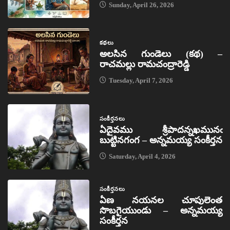
Sunday, April 26, 2026
కథలు
అలసిన గుండెలు (కథ) –
రాచమల్లు రామచంద్రారెడ్డి
Tuesday, April 7, 2026
సంకీర్తనలు
ఏదైవము శ్రీపాదన్నఖమునఁ
బుట్టినగంగ – అన్నమయ్య సంకీర్తన
Saturday, April 4, 2026
సంకీర్తనలు
ఏణ నయనల చూపులెంత
సొబగైయుండు – అన్నమయ్య
సంకీర్తన