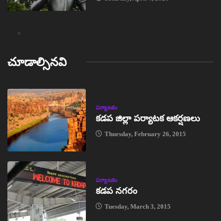
చూడాల్సినవి
పర్యాటకం
కడప జిల్లా పర్యాటక ఆకర్షణలు
Thursday, February 26, 2015
పర్యాటకం
కడప నగరం
Tuesday, March 3, 2015