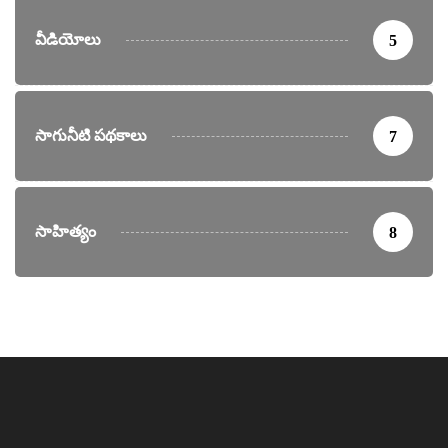
వీడియోలు
5
సాగునీటి పథకాలు
7
సాహిత్యం
8