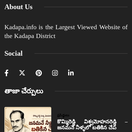
About Us
Kadapa.info is the Largest Viewed Website of
the Kadapa District
Social
తాజా చేర్పులు
ప్రసిద్ధులు
కొమ్మిరెడ్డి విశ్వమోహనరెడ్డి –
జనమనే నీళ్ళలో బతికిన చేప