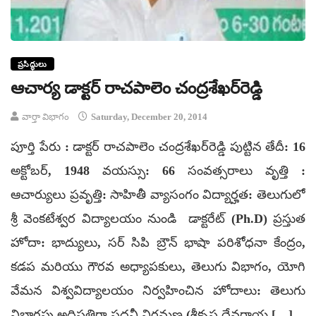
ప్రసిద్ధులు
ఆచార్య డాక్టర్ రాచపాలెం చంద్రశేఖర్‌రెడ్డి
వార్తా విభాగం
Saturday, December 20, 2014
పూర్తి పేరు : డాక్టర్ రాచపాలెం చంద్రశేఖర్‌రెడ్డి పుట్టిన తేదీ: 16
అక్టోబర్, 1948 వయస్సు: 66 సంవత్సరాలు వృత్తి :
ఆచార్యులు ప్రవృత్తి: సాహితీ వ్యాసంగం విద్యార్హత: తెలుగులో
శ్రీ వెంకటేశ్వర విద్యాలయం నుండి డాక్టరేట్ (Ph.D) ప్రస్తుత
హోదా: భాద్యులు, సర్ సిపి బ్రౌన్ భాషా పరిశోధనా కేంద్రం,
కడప మరియు గౌరవ అధ్యాపకులు, తెలుగు విభాగం, యోగి
వేమన విశ్వవిద్యాలయం నిర్వహించిన హోదాలు: తెలుగు
విభాగపు అధిపతిగా పదవీ విరమణ (శ్రీకృష్ణ దేవరాయ […]