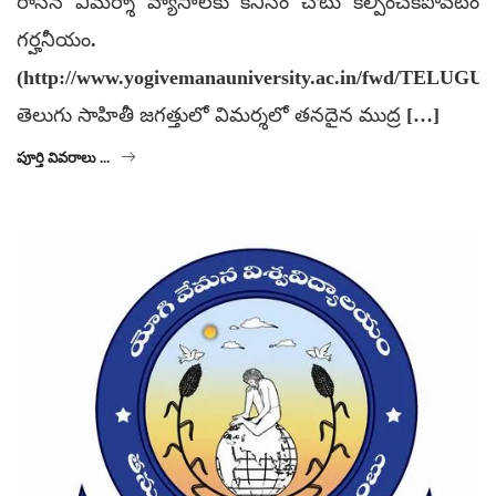
రాసిన విమర్శా వ్యాసాలకు కనీసం చోటు కల్పించకపోవటం
గర్హనీయం.
(http://www.yogivemanauniversity.ac.in/fwd/TELUGU.
తెలుగు సాహితీ జగత్తులో విమర్శలో తనదైన ముద్ర […]
పూర్తి వివరాలు ...