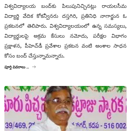
విశ్వవిద్యాలయ బంద్‌కు పిలుపునిచ్చినట్లు రాయలసీమ
విద్యార్థి వేదిక కోకన్వీనరు దస్తగిరి, ప్రతినిధి నాగార్జున ఓ
ప్రకటనలో తెలిపారు. విశ్వవిద్యాలయంలో ఉన్న సమస్యలు,
విద్యార్థులపై అక్రమ కేసులు నమోదు, పరీక్షల విభాగం
ప్రక్షాళన, పీహెచ్‌డీ ప్రవేశాల ప్రకటన వంటి అంశాల సాధన
కోసం బంద్ చేస్తున్నామన్నారు.
పూర్తి వివరాలు ...