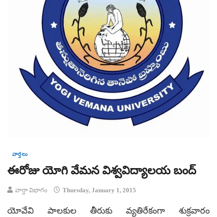
వార్తలు
ఈరోజు యోగి వేమన విశ్వవిద్యాలయ బంద్
వార్తా విభాగం
Thursday, January 1, 2015
యోవేవి పాలకుల తీరుకు వ్యతిరేకంగా శుక్రవారం