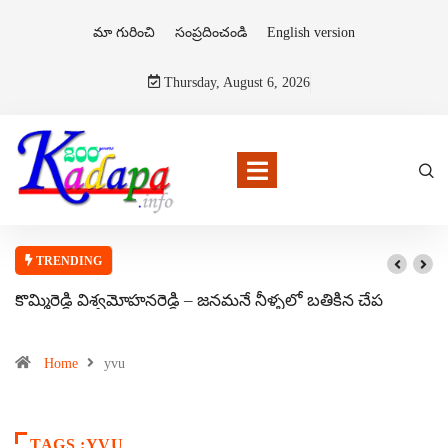
మా గురించి
సంప్రదించండి
English version
Thursday, August 6, 2026
TRENDING
కొమ్మిరెడ్డి విశ్వమోహనరెడ్డి – జనమనే నీళ్ళలో బతికిన చేప
Home
yvu
TAGS :YVU