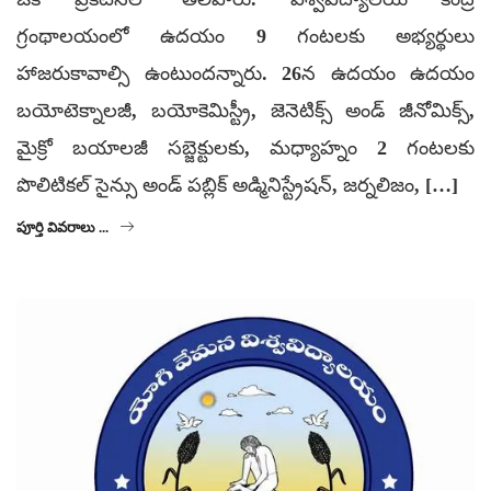
గ్రంథాలయంలో ఉదయం 9 గంటలకు అభ్యర్థులు
హాజరుకావాల్సి ఉంటుందన్నారు. 26న ఉదయం ఉదయం
బయోటెక్నాలజీ, బయోకెమిస్ట్రీ, జెనెటిక్స్ అండ్ జీనోమిక్స్,
మైక్రో బయాలజీ సబ్జెక్టులకు, మధ్యాహ్నం 2 గంటలకు
పొలిటికల్ సైన్సు అండ్ పబ్లిక్ అడ్మినిస్ట్రేషన్, జర్నలిజం, […]
పూర్తి వివరాలు ...