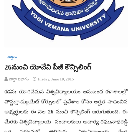
వార్తలు
26నుంచి యోవేవి పీజీ కౌన్సిలింగ్
వార్తా విభాగం
Friday, June 19, 2015
కడప: యోగివేమన విశ్వవిద్యాలయం అనుబంధ కళాశాలల్లో
పోస్టుగ్రాడ్యుయేట్ కోర్సులలో ప్రవేశాల కోసం అర్హత సాధించిన
అభ్యర్థులకు ఈ నెల 26 నుంచి కౌన్సెలింగ్ జరుగుతుంది. ఈ
మేరకు విశ్వవిద్యాలయ సంచాలకులు ఆచార్య రఘునాథరెడ్డి
ఒక ప్రకటనలో తెలిపారు. విశ్వవిద్యాలయ కేంద్ర