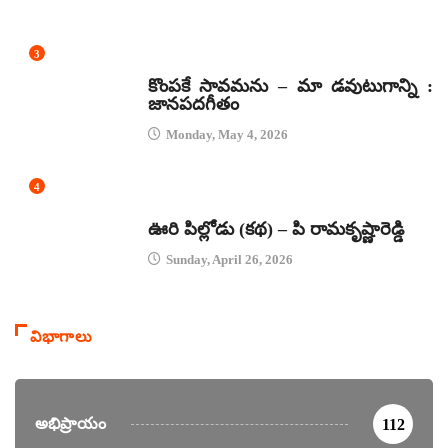
3
జానపద గీతాలు
కొంపకే సావమను – మా డవుటుగాన్ని :
జానపదగీతం
Monday, May 4, 2026
4
కథలు
ఊరి పిల్లోడు (కథ) – పి రామకృష్ణారెడ్డి
Sunday, April 26, 2026
విభాగాలు
అభిప్రాయం
112