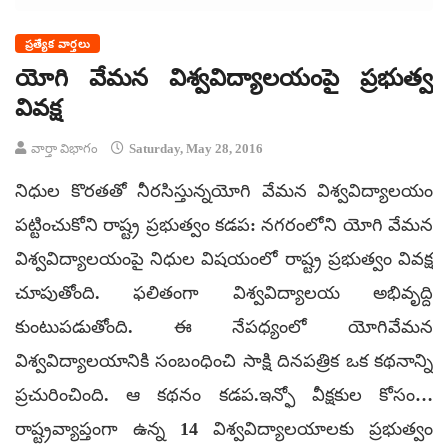
ప్రత్యేక వార్తలు
యోగి వేమన విశ్వవిద్యాలయంపై ప్రభుత్వ
వివక్ష
వార్తా విభాగం
Saturday, May 28, 2016
నిధుల కొరతతో నీరసిస్తున్నయోగి వేమన విశ్వవిద్యాలయం
పట్టించుకోని రాష్ట్ర ప్రభుత్వం కడప: నగరంలోని యోగి వేమన
విశ్వవిద్యాలయంపై నిధుల విషయంలో రాష్ట్ర ప్రభుత్వం వివక్ష
చూపుతోంది. ఫలితంగా విశ్వవిద్యాలయ అభివృద్ది
కుంటుపడుతోంది. ఈ నేపధ్యంలో యోగివేమన
విశ్వవిద్యాలయానికి సంబంధించి సాక్షి దినపత్రిక ఒక కథనాన్ని
ప్రచురించింది. ఆ కథనం కడప.ఇన్ఫో వీక్షకుల కోసం…
రాష్ట్రవ్యాప్తంగా ఉన్న 14 విశ్వవిద్యాలయాలకు ప్రభుత్వం