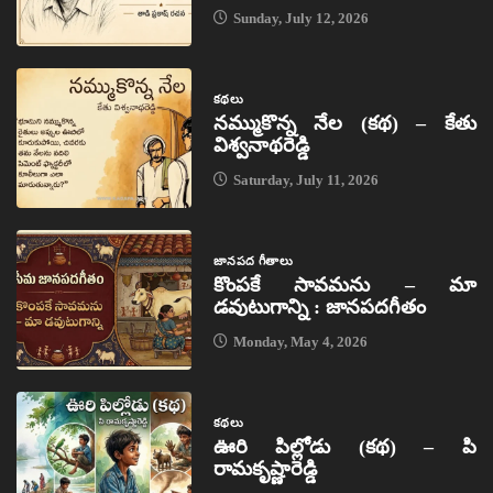
Sunday, July 12, 2026
కథలు
నమ్ముకొన్న నేల (కథ) – కేతు
విశ్వనాథరెడ్డి
Saturday, July 11, 2026
జానపద గీతాలు
కొంపకే సావమను – మా
డవుటుగాన్ని : జానపదగీతం
Monday, May 4, 2026
కథలు
ఊరి పిల్లోడు (కథ) – పి
రామకృష్ణారెడ్డి