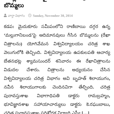
బొమ్మలు
వార్తా విభాగం
Sunday, November 30, 2014
కడప: మైదుకూరు సమీపంలోని రాణిబాయి దగ్గర ఉన్న
‘మల్లుగానిబండ’పై ఆదిమానవులు గీసిన బొమ్మలను (రేఖా
చిత్రాలను) యోగివేమన విశ్వవిద్యాలయం చరిత్ర శాఖ
వెలుగులోకి తెచ్చింది. విశ్వవిద్యాలయ ఉపకులపతి ఆచార్య
బేతనభట్ల శ్యామసుందర్ శనివారం ఈ రేఖాచిత్రాలను
విడుదల చేశారు. చిత్రాలను అధ్యయనం చేసిన
విశ్వవిద్యాలయ చరిత్ర విభాగం అవి బృహత్ శిలాయుగం,
నవీన శిలాయుగాలకు చెందినవిగా తేల్చింది. చరిత్ర
పురావస్తుశాఖ విభాగాధిపతి డాక్టరు రామబ్రహ్మం,
భూవిజ్ఞానశాఖ సహాయాచార్యులు డాక్టరు కె.రఘుబాబు,
చరిత్ర పురావస్తుశాఖ పరిశోధక విద్యార్థి ఎస్వీ […]