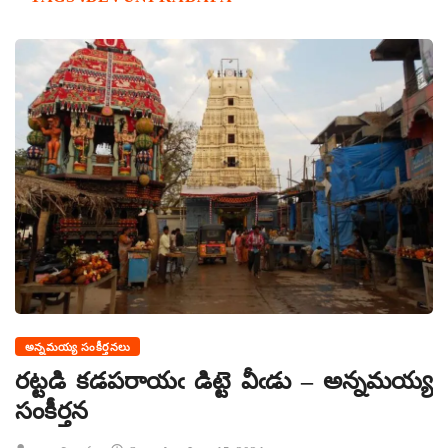
అన్నమయ్య సంకీర్తనలు
రట్టడి కడపరాయఁ డిట్టె వీఁడు – అన్నమయ్య
సంకీర్తన