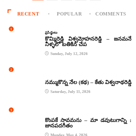
RECENT
POPULAR
COMMENTS
1
ప్రసిద్ధులు
కొమ్మిరెడ్డి విశ్వమోహనరెడ్డి – జనమనే
నీళ్ళలో బతికిన చేప
Sunday, July 12, 2026
2
కథలు
నమ్ముకొన్న నేల (కథ) – కేతు విశ్వనాథరెడ్డి
Saturday, July 11, 2026
3
జానపద గీతాలు
కొంపకే సావమను – మా డవుటుగాన్ని :
జానపదగీతం
Monday, May 4, 2026