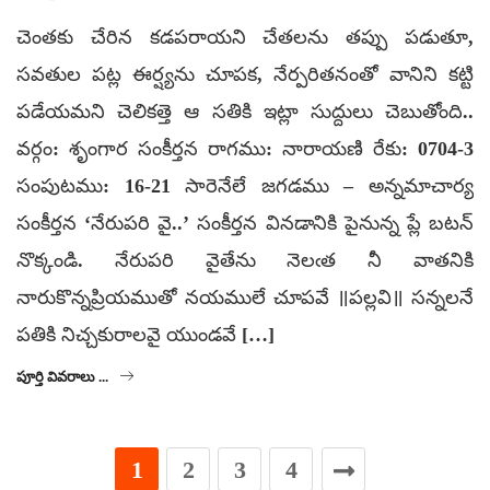
చెంతకు చేరిన కడపరాయని చేతలను తప్పు పడుతూ,
సవతుల పట్ల ఈర్ష్యను చూపక, నేర్పరితనంతో వానిని కట్టి
పడేయమని చెలికత్తె ఆ సతికి ఇట్లా సుద్దులు చెబుతోంది..
వర్గం: శృంగార సంకీర్తన రాగము: నారాయణి రేకు: 0704-3
సంపుటము: 16-21 సారెనేలే జగడము – అన్నమాచార్య
సంకీర్తన ‘నేరుపరి వై..’ సంకీర్తన వినడానికి పైనున్న ప్లే బటన్
నొక్కండి. నేరుపరి వైతేను నెలఁత నీ వాతనికి
నారుకొన్నప్రియముతో నయములే చూపవే ॥పల్లవి॥ సన్నలనే
పతికి నిచ్చకురాలవై యుండవే […]
పూర్తి వివరాలు ...
1
2
3
4