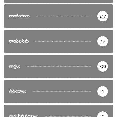
రాజకీయాలు
247
రాయలసీమ
40
వార్తలు
370
వీడియోలు
5
సాగునీటి పథకాలు
7