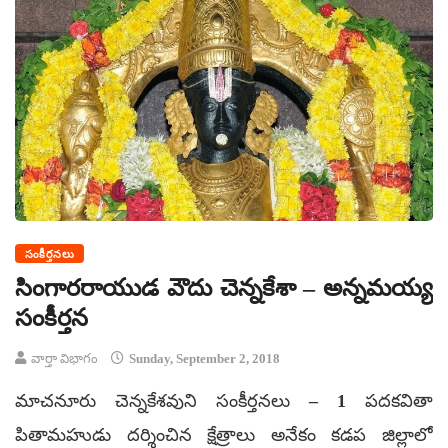
సంకీర్తనలు
సింగారరాయుడ వౌదు చెన్నకేశా – అన్నమయ్య
సంకీర్తన
వార్తా విభాగం
Sunday, September 2, 2018
మాచనూరు చెన్నకేశవుని సంకీర్తనలు – 1 పదకవితా
పితామహుడు దర్శించిన క్షేత్రాలు అనేకం కడప జిల్లాలో