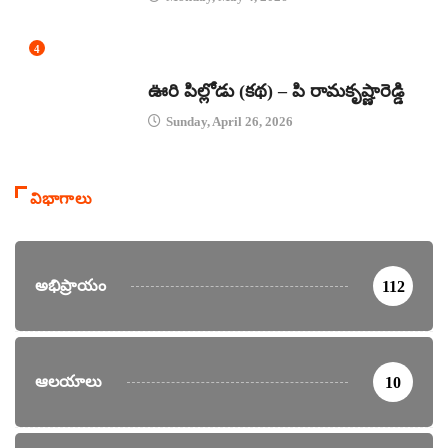
4
కథలు
ఊరి పిల్లోడు (కథ) – పి రామకృష్ణారెడ్డి
Sunday, April 26, 2026
విభాగాలు
అభిప్రాయం
112
ఆలయాలు
10