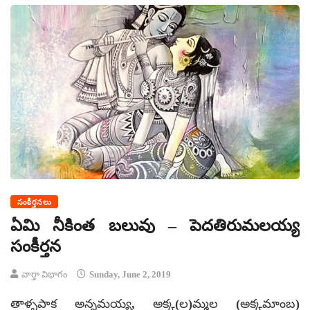
సంకీర్తనలు
ఏమి నీకింత బలువు – పెదతిరుమలయ్య
సంకీర్తన
వార్తా విభాగం
Sunday, June 2, 2019
తాళ్ళపాక అన్నమయ్య, అక్క(ల)మ్మల (అక్కమాంబ)