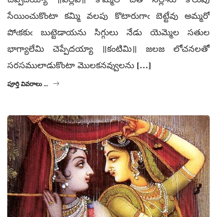
సేయించుకొంటా కమ్మి వలపు కొటారుగాఁ బెట్టేవు అమ్మరో
పోఁకకుఁ బుట్టెడాయను సిగ్గులు నేడు యెమ్మెల సతుల
భాగ్యాలేమి చెప్పేదయ్యా ॥కంటిమి॥ జలజ లోచనలతో
సరసములాడుకొంటా మొలకనవ్వులను […]
పూర్తి వివరాలు ...