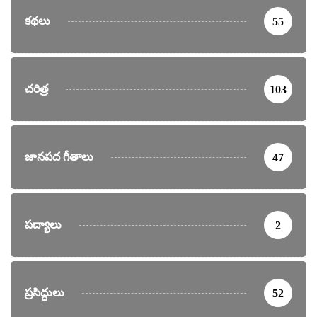
కథలు
55
చరిత్ర
103
జానపద గీతాలు
47
పద్యాలు
2
ప్రసిద్ధులు
52