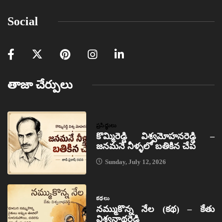
Social
తాజా చేర్పులు
ప్రసిద్ధులు
కొమ్మిరెడ్డి విశ్వమోహనరెడ్డి –
జనమనే నీళ్ళలో బతికిన చేప
Sunday, July 12, 2026
కథలు
నమ్ముకొన్న నేల (కథ) – కేతు
విశ్వనాథరెడ్డి