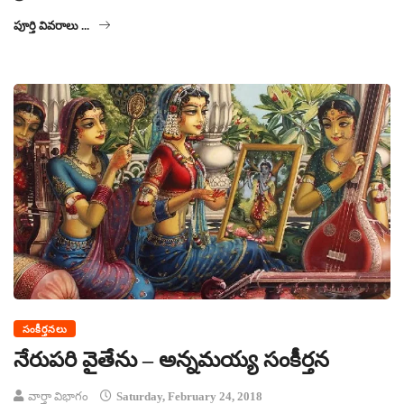
పూర్తి వివరాలు ...
సంకీర్తనలు
నేరుపరి వైతేను – అన్నమయ్య సంకీర్తన
వార్తా విభాగం
Saturday, February 24, 2018