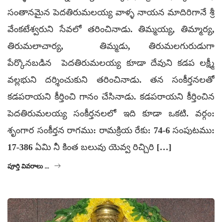
సంతానమైన పెదతిరుమలయ్య వాళ్ళ నాయన మాదిరిగానే శ్రీ
వేంకటేశ్వరుని సేవలో తరించినాడు. తిమ్మయ్య, తిమ్మార్య,
తిరుమలాచార్య, తిమ్మడు, తిరుమలగురుడుగా
పేర్కొనబడిన పెదతిరుమలయ్య కూడా దేవుని కడప లక్ష్మీ
వల్లభుని దర్శించుకుని తరించినాడు. తన సంకీర్తనలతో
కడపరాయని కీర్తించి గానం చేసినాడు. కడపరాయని కీర్తించిన
పెదతిరుమలయ్య సంకీర్తనలలో ఇది కూడా ఒకటి. వర్గం:
శృంగార సంకీర్తన రాగము: రామక్రియ రేకు: 74-6 సంపుటము:
17-386 ఏమి నీ కింత బలువు యెవ్వ రిచ్చిరి […]
పూర్తి వివరాలు ...