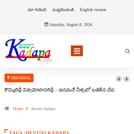
మా గురించి
సంప్రదించండి
English version
Saturday, August 8, 2026
TRENDING
కొమ్మిరెడ్డి విశ్వమోహనరెడ్డి – జనమనే నీళ్ళలో బతికిన చేప
Home
devuni kadapa
TAGS :DEVUNI KADAPA