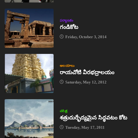
పర్యాటకం
గండికోట
Friday, October 3, 2014
ఆలయాలు
రాయచోటి వీరభద్రాలయం
Saturday, May 12, 2012
చరిత్ర
శత్రుదుర్భేద్యమైన సిద్ధవటం కోట
Tuesday, May 17, 2011