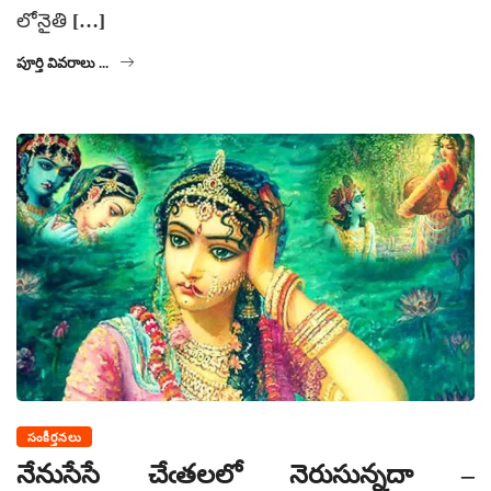
లోనైతి […]
పూర్తి వివరాలు ...
సంకీర్తనలు
నేనుసేసే చేఁతలలో నెరుసున్నదా –