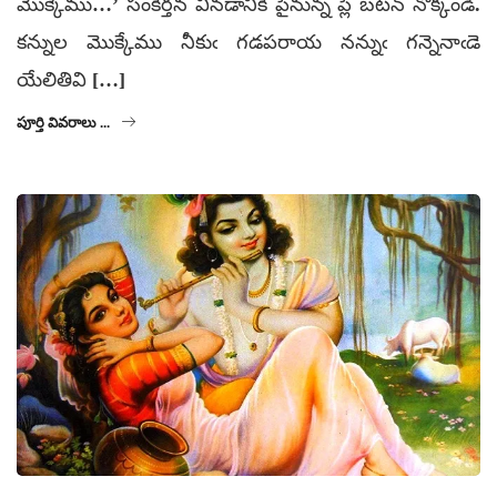
మొక్కేము…’ సంకీర్తన వినడానికి పైనున్న ప్లే బటన్ నొక్కండి.
కన్నుల మొక్కేము నీకుఁ గడపరాయ నన్నుఁ గన్నెనాఁడె
యేలితివి […]
పూర్తి వివరాలు ...