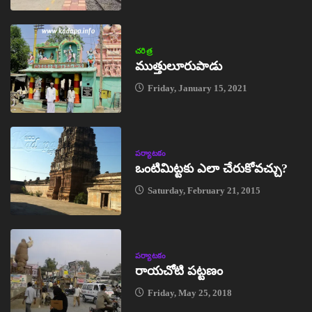
చరిత్ర
ముత్తులూరుపాడు
Friday, January 15, 2021
పర్యాటకం
ఒంటిమిట్టకు ఎలా చేరుకోవచ్చు?
Saturday, February 21, 2015
పర్యాటకం
రాయచోటి పట్టణం
Friday, May 25, 2018