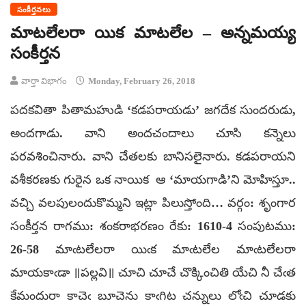
సంకీర్తనలు
మాటలేలరా యిక మాటలేల – అన్నమయ్య
సంకీర్తన
వార్తా విభాగం
Monday, February 26, 2018
పదకవితా పితామహుడి ‘కడపరాయడు’ జగదేక సుందరుడు,
అందగాడు. వాని అందచందాలు చూసి కన్నెలు
పరవశించినారు. వాని చేతలకు బానిసలైనారు. కడపరాయని
వశీకరణకు గురైన ఒక నాయిక ఆ ‘మాయగాడి’ని మోహిస్తూ..
వచ్చి వలపులందుకొమ్మని ఇట్లా పిలుస్తోంది… వర్గం: శృంగార
సంకీర్తన రాగము: శంకరాభరణం రేకు: 1610-4 సంపుటము:
26-58 మాఁటలేలరా యిఁక మాఁటలేల మాఁటలేలరా
మాయకాఁడా ॥పల్లవి॥ చూచి చూచే చొక్కించితి యేచి నీ చేఁత
కేమందురా కాచెఁ బూచెను కాఁగిట చన్నులు లోఁచి చూడకు