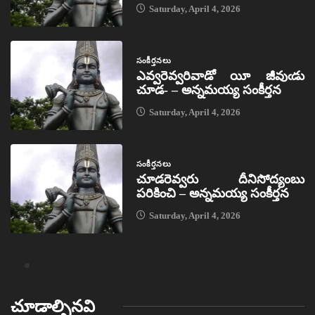
Saturday, April 4, 2026
సంకీర్తనలు
ఎవ్వరెవ్వరివాడో యీ జీవుఁడు
చూడ- – అన్నమయ్య సంకీర్తన
Saturday, April 4, 2026
సంకీర్తనలు
చూడరెవ్వరు దీనిసోద్యంబు
పరికించి – అన్నమయ్య సంకీర్తన
Saturday, April 4, 2026
చూడాల్సినవి