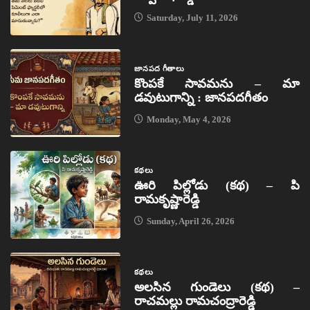
Saturday, July 11, 2026
జానపద గీతాలు
కొంపకే సావమను – మా
డవుటుగాన్ని : జానపదగీతం
Monday, May 4, 2026
కథలు
ఊరి పిల్లోడు (కథ) – పి
రామకృష్ణారెడ్డి
Sunday, April 26, 2026
కథలు
అలసిన గుండెలు (కథ) –
రాచమల్లు రామచంద్రారెడ్డి