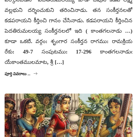
వల్లభుని దర్శించుకుని తరించినాడు. తన సంకీర్తనలతో
కడపరాయని కీర్తించి గానం చేసినాడు. కడపరాయని కీర్తించిన
పెదతిరుమలయ్య సంకీర్తనలలో ఇది ( కాంతగలనాడు …)
కూడా ఒకటి. వర్గం: శృంగార సంకీర్తన రాగము: రామక్రియ
రేకు: 49-7 సంపుటము: 17-296 కాంతగలనాడుఁ
యేకాంతములమాట, శ్రీ […]
పూర్తి వివరాలు ...