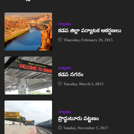
పర్యాటకం
కడప జిల్లా పర్యాటక ఆకర్షణలు
Thursday, February 26, 2015
పర్యాటకం
కడప నగరం
Tuesday, March 3, 2015
పర్యాటకం
ప్రొద్దుటూరు పట్టణం
Sunday, November 5, 2017