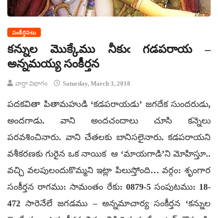
సంకీర్తనలు
కన్నుల మొక్కేము నీకుఁ గడపరాయ –
అన్నమయ్య సంకీర్తన
వార్తా విభాగం
Saturday, March 3, 2018
పదకవితా పితామహుడి ‘కడపరాయడు’ జగదేక సుందరుడు,
అందగాడు. వాని అందచందాలు చూసి కన్నెలు
పరవశించినారు. వాని చేతలకు బానిసలైనారు. కడపరాయని
వశీకరణకు గురైన ఒక నాయిక ఆ ‘మాయగాడి’ని మోహిస్తూ..
వచ్చి వలపులందుకొమ్మని ఇట్లా పిలుస్తోంది… వర్గం: శృంగార
సంకీర్తన రాగము: సామంతం రేకు: 0879-5 సంపుటము: 18-
472 సారెనేలే జగడము – అన్నమాచార్య సంకీర్తన ‘కన్నుల