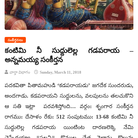
సంకీర్తనలు
కంటిమి నీ సుద్దులెల్ల గడపరాయ –
అన్నమయ్య సంకీర్తన
వార్తా విభాగం
Sunday, March 11, 2018
పదకవితా పితామహుడి ‘కడపరాయడు’ జగదేక సుందరుడు,
అందగాడు. కడపరాయని సుద్దులను, వలపులను తలచుకొని
ఆ సతి ఇట్లా పరవశిస్తోంది… వర్గం: శృంగార సంకీర్తన
రాగము: దేసాళం రేకు: 512 సంపుటము: 13-68 కంటిమి నీ
సుద్దులెల్ల గడపరాయ యింటింట దారణలెక్కె నేమి
చెప్పేదయ్యా ॥పల్లవి॥ కొమ్మల చేత నెల్లాను కొలువు