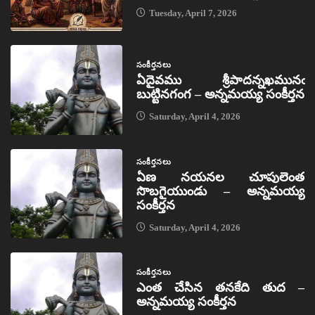
Tuesday, April 7, 2026
సంకీర్తనలు
ఏదైవము శ్రీపాదన్నఖమునఁ
బుట్టినగంగ – అన్నమయ్య సంకీర్తన
Saturday, April 4, 2026
సంకీర్తనలు
ఏణ నయనల చూపులెంత
సొబగైయుండు – అన్నమయ్య
సంకీర్తన
Saturday, April 4, 2026
సంకీర్తనలు
ఎంత చేసిన తనకేది తుద –
అన్నమయ్య సంకీర్తన