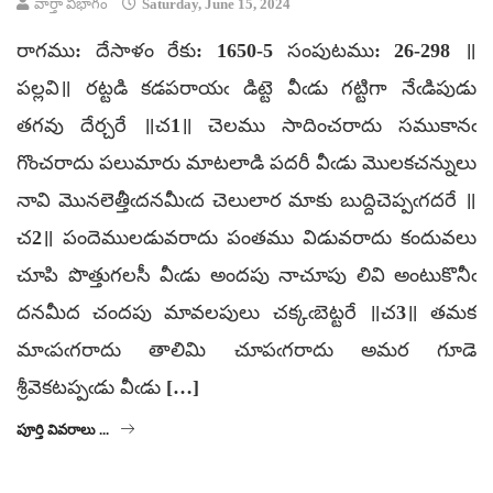
వార్తా విభాగం
Saturday, June 15, 2024
రాగము: దేసాళం రేకు: 1650-5 సంపుటము: 26-298 ॥
పల్లవి॥ రట్టడి కడపరాయఁ డిట్టె వీఁడు గట్టిగా నేఁడిపుడు
తగవు దేర్చరే ॥చ1॥ చెలము సాదించరాదు సముకానఁ
గొంచరాదు పలుమారు మాటలాడి పదరీ వీఁడు మొలకచన్నులు
నావి మొనలెత్తీఁదనమీఁద చెలులార మాకు బుద్దిచెప్పఁగదరే ॥
చ2॥ పందెములడువరాదు పంతము విడువరాదు కందువలు
చూపి పొత్తుగలసీ వీఁడు అందపు నాచూపు లివి అంటుకొనీఁ
దనమీద చందపు మావలపులు చక్కఁబెట్టరే ॥చ3॥ తమక
మాఁపఁగరాదు తాలిమి చూపఁగరాదు అమర గూడె
శ్రీవెకటప్పఁడు వీఁడు […]
పూర్తి వివరాలు ...