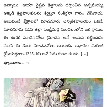
ఉన్నాయి. ఆయా వైష్ణవ క్షేత్రాలను దర్శించిన అన్నమయ్య
అక్కడి క్షేత్రపాలకులను కీర్తిస్తూ సంకీర్తనా గానం చేసినాడు.
అటువంటి క్షేత్రాలలో మాచనూరు చెన్నకేశవాలయం ఒకటి.
మాచనూరు కడప జిల్లా పెండ్లిమర్రి మండలంలోని ఒక గ్రామం.
ఈ ఊరికి మాచనవోలు (మాచన అనే ఆయన కట్టించడం
వలన ఈ ఊరు మాచనవోలు అయింది. ఆధారం: మెకంజీ
కైఫీయత్తులు-1225-10) అనే పేరు కూడా కలదు. […]
పూర్తి వివరాలు ...