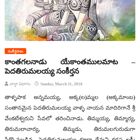
సంకీర్తనలు
కాంతగలనాడు యేకాంతములమాట –
పెదతిరుమలయ్య సంకీర్తన
వార్తా విభాగం
Sunday, March 11, 2018
తాళ్ళపాక అన్నమయ్య, అక్క(ల)మ్మల (అక్కమాంబ)
సంతానమైన పెదతిరుమలయ్య వాళ్ళ నాయన మాదిరిగానే శ్రీ
వేంకటేశ్వరుని సేవలో తరించినాడు. తిమ్మయ్య, తిమ్మార్య,
తిరుమలాచార్య, తిమ్మడు, తిరుమలగురుడుగా
పేర్కొనబడిన పెదతిరుమలయ్య కూడా దేవుని కడప లక్ష్మీ