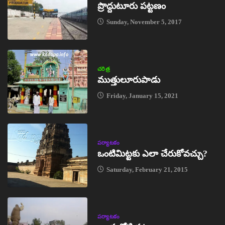
ప్రొద్దుటూరు పట్టణం
Sunday, November 5, 2017
చరిత్ర
ముత్తులూరుపాడు
Friday, January 15, 2021
పర్యాటకం
ఒంటిమిట్టకు ఎలా చేరుకోవచ్చు?
Saturday, February 21, 2015
పర్యాటకం