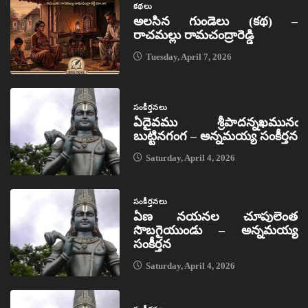
కథలు
అలసిన గుండెలు (కథ) –
రాచమల్లు రామచంద్రారెడ్డి
Tuesday, April 7, 2026
సంకీర్తనలు
ఏదైవము శ్రీపాదన్నఖమునఁ
బుట్టినగంగ – అన్నమయ్య సంకీర్తన
Saturday, April 4, 2026
సంకీర్తనలు
ఏణ నయనల చూపులెంత
సొబగైయుండు – అన్నమయ్య
సంకీర్తన
Saturday, April 4, 2026