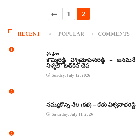
1
2
RECENT
POPULAR
COMMENTS
1
ప్రసిద్ధులు
కొమ్మిరెడ్డి విశ్వమోహనరెడ్డి – జనమనే
నీళ్ళలో బతికిన చేప
Sunday, July 12, 2026
2
కథలు
నమ్ముకొన్న నేల (కథ) – కేతు విశ్వనాథరెడ్డి
Saturday, July 11, 2026
3
జానపద గీతాలు