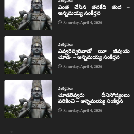
సంకీర్తనలు
ఎంత చేసిన తనకేది తుద –
అన్నమయ్య సంకీర్తన
Saturday, April 4, 2026
సంకీర్తనలు
ఎవ్వరెవ్వరివాడో యీ జీవుఁడు
చూడ- – అన్నమయ్య సంకీర్తన
Saturday, April 4, 2026
సంకీర్తనలు
చూడరెవ్వరు దీనిసోద్యంబు
పరికించి – అన్నమయ్య సంకీర్తన
Saturday, April 4, 2026