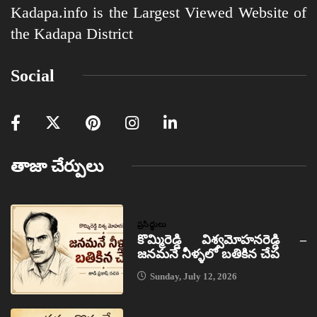
Kadapa.info is the Largest Viewed Website of
the Kadapa District
Social
తాజా చేర్పులు
ప్రసిద్ధులు
కొమ్మిరెడ్డి విశ్వమోహనరెడ్డి –
జనమనే నీళ్ళలో బతికిన చేప
Sunday, July 12, 2026