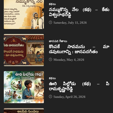
కథలు
నమ్ముకొన్న నేల (కథ) – కేతు
విశ్వనాథరెడ్డి
Saturday, July 11, 2026
జానపద గీతాలు
కొంపకే సావమను – మా
డవుటుగాన్ని : జానపదగీతం
Monday, May 4, 2026
కథలు
ఊరి పిల్లోడు (కథ) – పి
రామకృష్ణారెడ్డి
Sunday, April 26, 2026