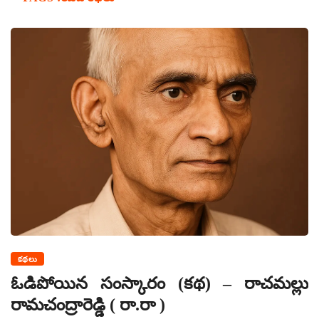
కథలు
ఓడిపోయిన సంస్కారం (కథ) – రాచమల్లు
రామచంద్రారెడ్డి ( రా.రా )