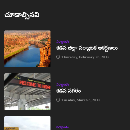
చూడాల్సినవి
పర్యాటకం
కడప జిల్లా పర్యాటక ఆకర్షణలు
Thursday, February 26, 2015
పర్యాటకం
కడప నగరం
Tuesday, March 3, 2015
పర్యాటకం