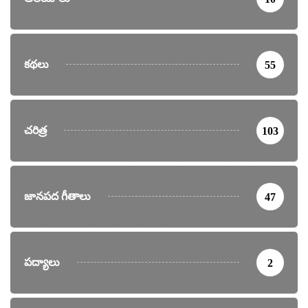
కథలు
55
చరిత్ర
103
జానపద గీతాలు
47
పద్యాలు
2