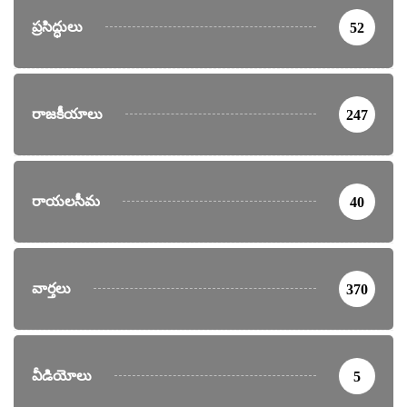
ప్రసిద్ధులు
52
రాజకీయాలు
247
రాయలసీమ
40
వార్తలు
370
వీడియోలు
5