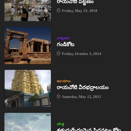
రాయచోటి పట్టణం
Friday, May 25, 2018
పర్యాటకం
గండికోట
Friday, October 3, 2014
ఆలయాలు
రాయచోటి వీరభద్రాలయం
Saturday, May 12, 2012
చరిత్ర
శత్రుదుర్భేద్యమైన సిద్ధవటం కోట