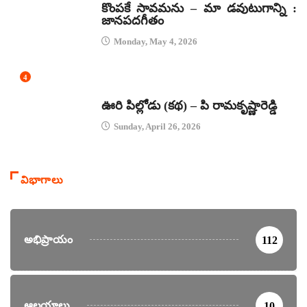
కొంపకే సావమను – మా డవుటుగాన్ని :
జానపదగీతం
Monday, May 4, 2026
4
కథలు
ఊరి పిల్లోడు (కథ) – పి రామకృష్ణారెడ్డి
Sunday, April 26, 2026
విభాగాలు
అభిప్రాయం
112
ఆలయాలు
10