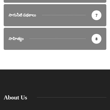
సాగునీటి పథకాలు
7
సాహిత్యం
8
About Us