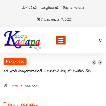
మా గురించి
సంప్రదించండి
English version
Friday, August 7, 2026
TRENDING
కొమ్మిరెడ్డి విశ్వమోహనరెడ్డి – జనమనే నీళ్ళలో బతికిన చేప
Home
కడప కథలు
TAGS :కడప కథలు