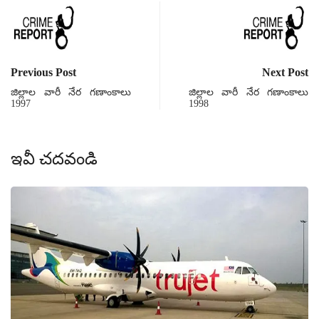
Previous Post
Next Post
జిల్లాల వారీ నేర గణాంకాలు
జిల్లాల వారీ నేర గణాంకాలు
1997
1998
ఇవీ చదవండి