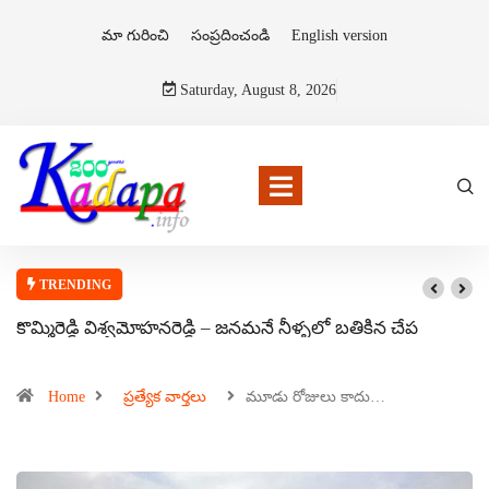
మా గురించి
సంప్రదించండి
English version
Saturday, August 8, 2026
TRENDING
కొమ్మిరెడ్డి విశ్వమోహనరెడ్డి – జనమనే నీళ్ళలో బతికిన చేప
Home
ప్రత్యేక వార్తలు
మూడు రోజులు కాదు…