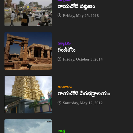
రాయచోటి పట్టణం
Friday, May 25, 2018
పర్యాటకం
గండికోట
Friday, October 3, 2014
ఆలయాలు
రాయచోటి వీరభద్రాలయం
Saturday, May 12, 2012
చరిత్ర