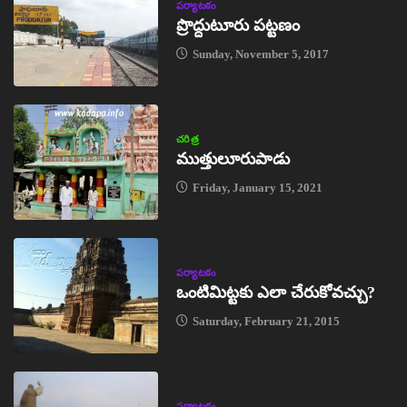
పర్యాటకం
ప్రొద్దుటూరు పట్టణం
Sunday, November 5, 2017
చరిత్ర
ముత్తులూరుపాడు
Friday, January 15, 2021
పర్యాటకం
ఒంటిమిట్టకు ఎలా చేరుకోవచ్చు?
Saturday, February 21, 2015
పర్యాటకం