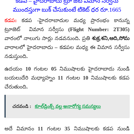
కడప – హైదరాబాదు ట్రూ జెట్ విమాన సర్వీసు
ముందస్తుగా బుక్ చేసుకుంటే టికెట్ ధర రూ.1665
కడప:
కడప -హైదరాబాదుల మధ్య ప్రారంభం కానున్న
ట్రూజెట్ విమాన సర్వీసు (Flight Number: 2T305)
వారంలో నాలుగు సార్లు నడవనుంది. ప్రతి
శుక్ర,శని,ఆది,సోమ
వారాలలో హైదరాబాదు – కడపల మధ్య ఈ విమాన సర్వీసు
నడుస్తుంది.
ఉదయం 10 గంటల 05 నిముషాలకు హైదరాబాదు నుండి
బయలుదేరి మధ్యాహ్నం 11 గంటల 10 నిముషాలకు కడప
చేరుతుంది.
చదవండి :
కూల్‌డ్రింక్స్ వల్ల అనారోగ్య సమస్యలు
అదే విమానం 11 గంటల 35 నిముషాలకు కడప నుండి