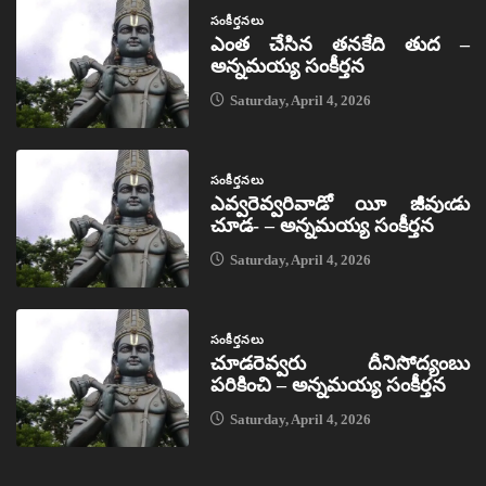
సంకీర్తనలు
ఎంత చేసిన తనకేది తుద –
అన్నమయ్య సంకీర్తన
Saturday, April 4, 2026
సంకీర్తనలు
ఎవ్వరెవ్వరివాడో యీ జీవుఁడు
చూడ- – అన్నమయ్య సంకీర్తన
Saturday, April 4, 2026
సంకీర్తనలు
చూడరెవ్వరు దీనిసోద్యంబు
పరికించి – అన్నమయ్య సంకీర్తన
Saturday, April 4, 2026