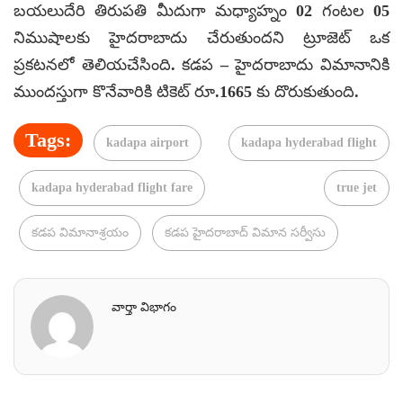
బయలుదేరి తిరుపతి మీదుగా మధ్యాహ్నం 02 గంటల 05
నిముషాలకు హైదరాబాదు చేరుతుందని ట్రూజెట్ ఒక
ప్రకటనలో తెలియచేసింది. కడప – హైదరాబాదు విమానానికి
ముందస్తుగా కొనేవారికి టికెట్ రూ.1665 కు దొరుకుతుంది.
Tags:
kadapa airport
kadapa hyderabad flight
kadapa hyderabad flight fare
true jet
కడప విమానాశ్రయం
కడప హైదరాబాద్ విమాన సర్వీసు
వార్తా విభాగం