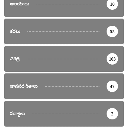
ఆలయాలు
10
కథలు
55
చరిత్ర
103
జానపద గీతాలు
47
పద్యాలు
2