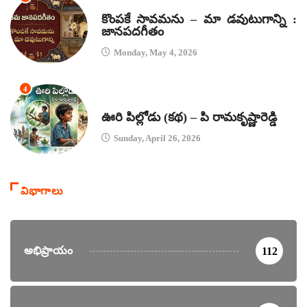
జానపద గీతాలు
కొంపకే సావమను – మా డవుటుగాన్ని :
జానపదగీతం
Monday, May 4, 2026
4
కథలు
ఊరి పిల్లోడు (కథ) – పి రామకృష్ణారెడ్డి
Sunday, April 26, 2026
విభాగాలు
అభిప్రాయం
112