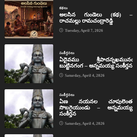
కథలు
అలసిన గుండెలు (కథ) –
రాచమల్లు రామచంద్రారెడ్డి
Tuesday, April 7, 2026
సంకీర్తనలు
ఏదైవము శ్రీపాదన్నఖమునఁ
బుట్టినగంగ – అన్నమయ్య సంకీర్తన
Saturday, April 4, 2026
సంకీర్తనలు
ఏణ నయనల చూపులెంత
సొబగైయుండు – అన్నమయ్య
సంకీర్తన
Saturday, April 4, 2026