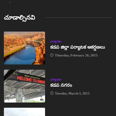
చూడాల్సినవి
పర్యాటకం
కడప జిల్లా పర్యాటక ఆకర్షణలు
Thursday, February 26, 2015
పర్యాటకం
కడప నగరం
Tuesday, March 3, 2015