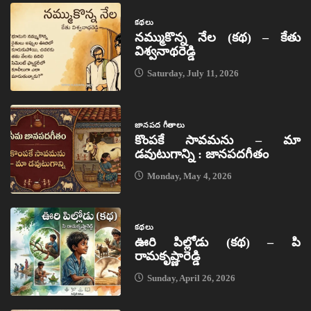
కథలు
నమ్ముకొన్న నేల (కథ) – కేతు
విశ్వనాథరెడ్డి
Saturday, July 11, 2026
జానపద గీతాలు
కొంపకే సావమను – మా
డవుటుగాన్ని : జానపదగీతం
Monday, May 4, 2026
కథలు
ఊరి పిల్లోడు (కథ) – పి
రామకృష్ణారెడ్డి
Sunday, April 26, 2026