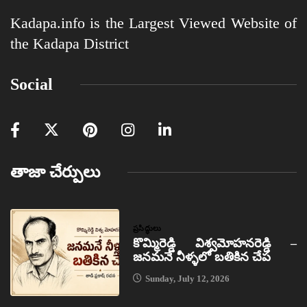
Kadapa.info is the Largest Viewed Website of
the Kadapa District
Social
తాజా చేర్పులు
ప్రసిద్ధులు
కొమ్మిరెడ్డి విశ్వమోహనరెడ్డి –
జనమనే నీళ్ళలో బతికిన చేప
Sunday, July 12, 2026