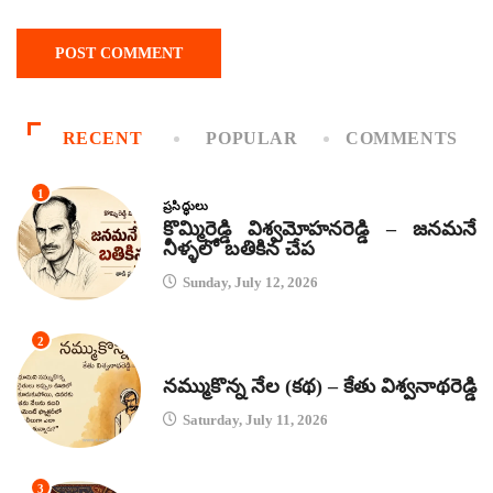
RECENT
POPULAR
COMMENTS
1
ప్రసిద్ధులు
కొమ్మిరెడ్డి విశ్వమోహనరెడ్డి – జనమనే
నీళ్ళలో బతికిన చేప
Sunday, July 12, 2026
2
కథలు
నమ్ముకొన్న నేల (కథ) – కేతు విశ్వనాథరెడ్డి
Saturday, July 11, 2026
3