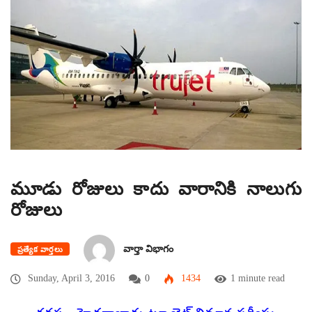
మూడు రోజులు కాదు వారానికి నాలుగు
రోజులు
వార్తా విభాగం
ప్రత్యేక వార్తలు
Sunday, April 3, 2016
0
1434
1 minute read