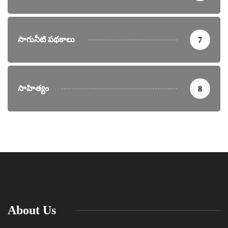
సాగునీటి పథకాలు
7
సాహిత్యం
8
About Us