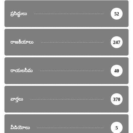
ప్రసిద్ధులు
52
రాజకీయాలు
247
రాయలసీమ
40
వార్తలు
370
వీడియోలు
5