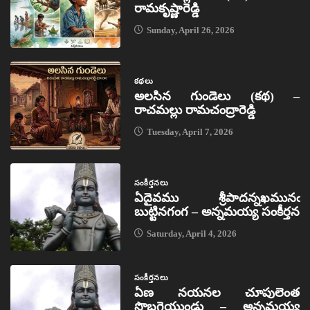
రామకృష్ణారెడ్డి
Sunday, April 26, 2026
కథలు
అలసిన గుండెలు (కథ) –
రాచమల్లు రామచంద్రారెడ్డి
Tuesday, April 7, 2026
సంకీర్తనలు
ఏదైవము శ్రీపాదన్నఖమునఁ
బుట్టినగంగ – అన్నమయ్య సంకీర్తన
Saturday, April 4, 2026
సంకీర్తనలు
ఏణ నయనల చూపులెంత
సొబగైయుండు – అన్నమయ్య