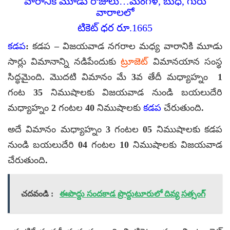
వారానికి మూడు రోజులు…మంగళ, బుధ, గురు
వారాలలో
టికెట్ ధర రూ.1665
కడప
: కడప – విజయవాడ నగరాల మధ్య వారానికి మూడు
సార్లు విమానాన్ని నడిపేందుకు
ట్రూజెట్
విమానయాన సంస్థ
సిద్ధమైంది. మొదటి విమానం మే 3వ తేదీ మధ్యాహ్నం 1
గంట 35 నిముషాలకు విజయవాడ నుండి బయలుదేరి
మధ్యాహ్నం 2 గంటల 40 నిముషాలకు
కడప
చేరుతుంది.
అదే విమానం మధ్యాహ్నం 3 గంటల 05 నిముషాలకు కడప
నుండి బయలుదేరి 04 గంటల 10 నిముషాలకు విజయవాడ
చేరుతుంది.
చదవండి :
ఈపొద్దు సందకాడ ప్రొద్దుటూరులో దివ్య సత్సంగ్‌