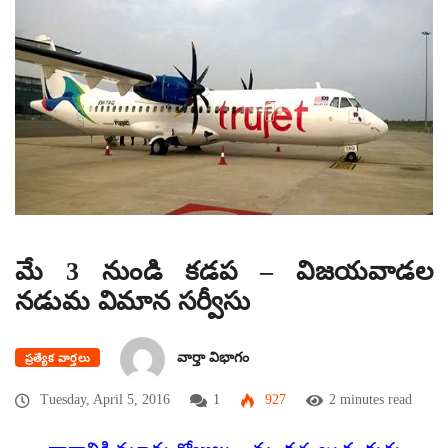
మే 3 నుండి కడప – విజయవాడల
నడుమ విమాన సర్వీసు
వార్తా విభాగం
ప్రత్యేక వార్తలు
Tuesday, April 5, 2016
1
927
2 minutes read