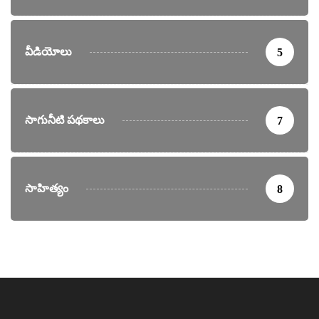
వీడియోలు
5
సాగునీటి పథకాలు
7
సాహిత్యం
8