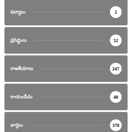
పద్యాలు
2
ప్రసిద్ధులు
52
రాజకీయాలు
247
రాయలసీమ
40
వార్తలు
370