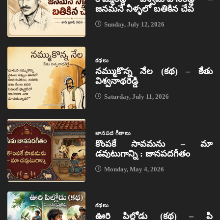
జనమనే నీళ్ళలో బతికిన చేప
Sunday, July 12, 2026
కథలు
నమ్ముకొన్న నేల (కథ) – కేతు
విశ్వనాథరెడ్డి
Saturday, July 11, 2026
జానపద గీతాలు
కొంపకే సావమను – మా
డవుటుగాన్ని : జానపదగీతం
Monday, May 4, 2026
కథలు
ఊరి పిల్లోడు (కథ) – పి