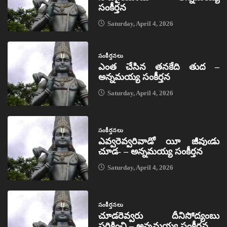
సంకీర్తన
Saturday, April 4, 2026
సంకీర్తనలు
ఎంత చేసిన తనకేది తుద –
అన్నమయ్య సంకీర్తన
Saturday, April 4, 2026
సంకీర్తనలు
ఎవ్వరెవ్వరివాడో యీ జీవుఁడు
చూడ- – అన్నమయ్య సంకీర్తన
Saturday, April 4, 2026
సంకీర్తనలు
చూడరెవ్వరు దీనిసోద్యంబు
పరికించి – అన్నమయ్య సంకీర్తన