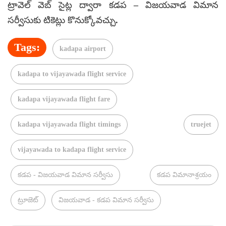
ట్రావెల్ వెబ్ సైట్ల ద్వారా కడప – విజయవాడ విమాన
సర్వీసుకు టికెట్లు కొనుక్కోవచ్చు.
Tags:
kadapa airport
kadapa to vijayawada flight service
kadapa vijayawada flight fare
kadapa vijayawada flight timings
truejet
vijayawada to kadapa flight service
కడప - విజయవాడ విమాన సర్వీసు
కడప విమానాశ్రయం
ట్రూజెట్
విజయవాడ - కడప విమాన సర్వీసు