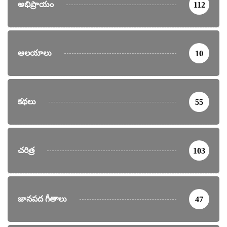
అభిప్రాయం
112
ఆలయాలు
10
కథలు
55
చరిత్ర
103
జానపద గీతాలు
47