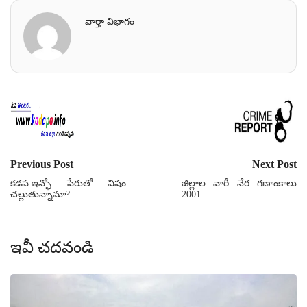
వార్తా విభాగం
Previous Post
Next Post
కడప.ఇన్ఫో పేరుతో విషం
జిల్లాల వారీ నేర గణాంకాలు
చల్లుతున్నామా?
2001
ఇవీ చదవండి