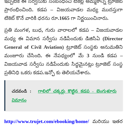
ఇప్పటికే ఈ సర్వీసుకు సంబంధించి టికెట్ల అమ్మకాన్ని ట్రూజెట్
ప్రారంభించింది. కడప – విజయవాడల మధ్య ముదస్తుగా
టికెట్ కొనే వారికి ధరను రూ.1665 గా నిర్ణయించినారు.
ప్రతి మంగళ, బుధ, గురు వారాలలో కడప – విజయవాడల
మధ్య ఈ విమాన సర్వీసు నడిపేందుకు డిజిసిఏ (Director
General of Civil Aviation) ట్రూజెట్ సంస్థకు అనుమతిని
మంజూరు చేసింది. ఈ నేపధ్యంలో మే 3 నుండి కడప –
విజయవాడ సర్వీసు నడిపేందుకు సిద్ధమైనట్లు ట్రూజెట్ సంస్థ
ప్రతినిధి ఒకరు కడప.ఇన్ఫో కు తెలియచేశారు.
చదవండి :
గాలిలో చక్కర్లు కొట్టిన కడప - బెంగుళూరు
విమానం
http://www.trujet.com/ebooking/home/
మరియు ఇతర