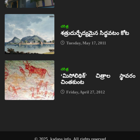
చరిత్ర
శత్రుదుర్భేద్యమైన సిద్ధవటం కోట
Tuesday, May 17, 2011
చరిత్ర
‘మిసోలిథిక్‌’ చిత్రాల స్థావరం
చింతకుంట
Friday, April 27, 2012
© 2025, kadapa.info. All rights reserved