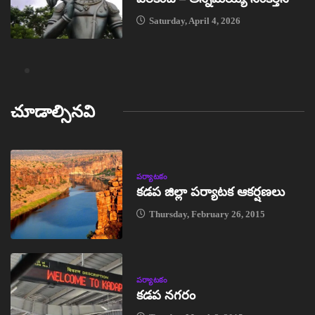
Saturday, April 4, 2026
చూడాల్సినవి
పర్యాటకం
కడప జిల్లా పర్యాటక ఆకర్షణలు
Thursday, February 26, 2015
పర్యాటకం
కడప నగరం