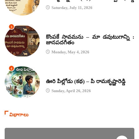
Saturday, July 11, 2026
3
జానపద గీతాలు
కొంపకే సావమను – మా డవుటుగాన్ని :
జానపదగీతం
Monday, May 4, 2026
4
కథలు
ఊరి పిల్లోడు (కథ) – పి రామకృష్ణారెడ్డి
Sunday, April 26, 2026
విభాగాలు