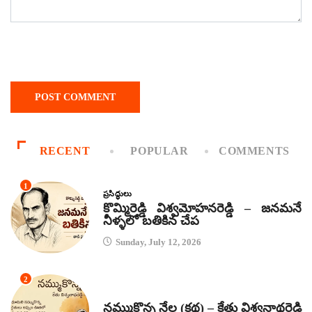
RECENT
POPULAR
COMMENTS
1
ప్రసిద్ధులు
కొమ్మిరెడ్డి విశ్వమోహనరెడ్డి – జనమనే
నీళ్ళలో బతికిన చేప
Sunday, July 12, 2026
2
కథలు
నమ్ముకొన్న నేల (కథ) – కేతు విశ్వనాథరెడ్డి