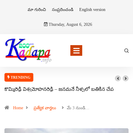
మా గురించి
సంప్రదించండి
English version
Thursday, August 6, 2026
TRENDING
కొమ్మిరెడ్డి విశ్వమోహనరెడ్డి – జనమనే నీళ్ళలో బతికిన చేప
Home
ప్రత్యేక వార్తలు
మే 3 నుండి…