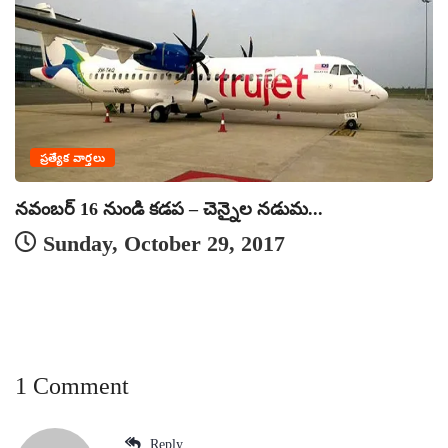
ప్రత్యేక వార్తలు
నవంబర్ 16 నుండి కడప – చెన్నైల నడుమ...
Sunday, October 29, 2017
క
1 Comment
Reply