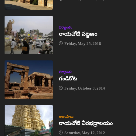
పర్యాటకం
రాయచోటి పట్టణం
Friday, May 25, 2018
పర్యాటకం
గండికోట
Friday, October 3, 2014
ఆలయాలు
రాయచోటి వీరభద్రాలయం
Saturday, May 12, 2012