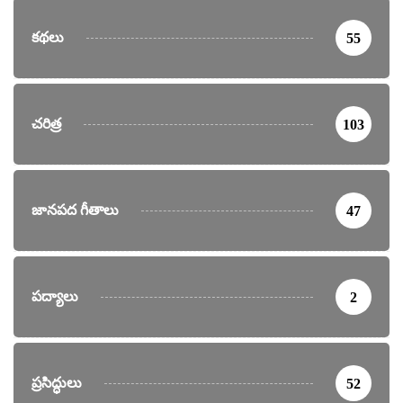
కథలు
55
చరిత్ర
103
జానపద గీతాలు
47
పద్యాలు
2
ప్రసిద్ధులు
52