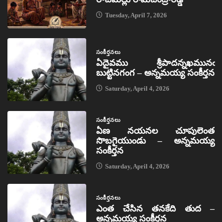
Tuesday, April 7, 2026
సంకీర్తనలు
ఏదైవము శ్రీపాదన్నఖమునఁ
బుట్టినగంగ – అన్నమయ్య సంకీర్తన
Saturday, April 4, 2026
సంకీర్తనలు
ఏణ నయనల చూపులెంత
సొబగైయుండు – అన్నమయ్య
సంకీర్తన
Saturday, April 4, 2026
సంకీర్తనలు
ఎంత చేసిన తనకేది తుద –
అన్నమయ్య సంకీర్తన