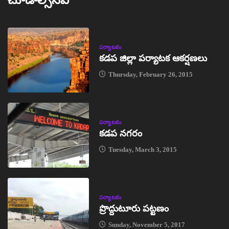
పర్యాటకం
కడప జిల్లా పర్యాటక ఆకర్షణలు
Thursday, February 26, 2015
పర్యాటకం
కడప నగరం
Tuesday, March 3, 2015
పర్యాటకం
ప్రొద్దుటూరు పట్టణం
Sunday, November 5, 2017