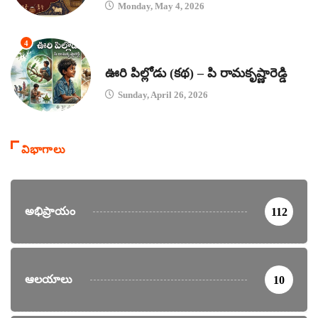
Monday, May 4, 2026
4
కథలు
ఊరి పిల్లోడు (కథ) – పి రామకృష్ణారెడ్డి
Sunday, April 26, 2026
విభాగాలు
అభిప్రాయం
112
ఆలయాలు
10