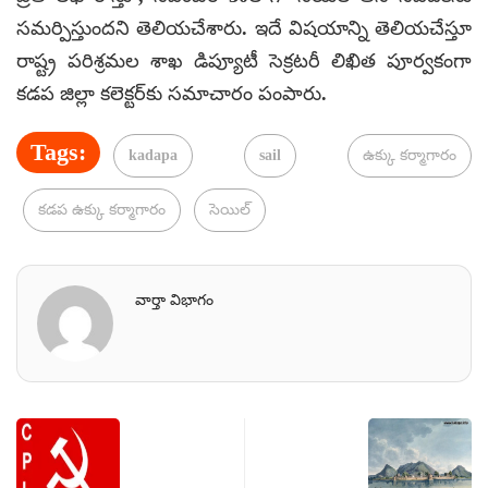
సమర్పిస్తుందని తెలియచేశారు. ఇదే విషయాన్ని తెలియచేస్తూ
రాష్ట్ర పరిశ్రమల శాఖ డిప్యూటీ సెక్రటరీ లిఖిత పూర్వకంగా
కడప జిల్లా కలెక్టర్‌కు సమాచారం పంపారు.
Tags:
kadapa
sail
ఉక్కు కర్మాగారం
కడప ఉక్కు కర్మాగారం
సెయిల్
వార్తా విభాగం