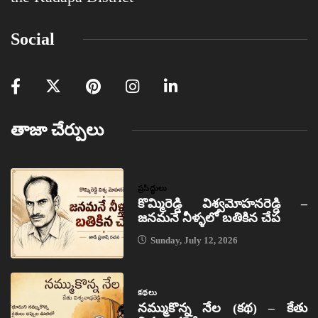
Social
తాజా చేర్పులు
ప్రసిద్ధులు
కొమ్మిరెడ్డి విశ్వమోహనరెడ్డి –
జనమనే నీళ్ళలో బతికిన చేప
Sunday, July 12, 2026
కథలు
నమ్ముకొన్న నేల (కథ) – కేతు