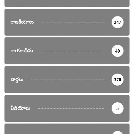
రాజకీయాలు
247
రాయలసీమ
40
వార్తలు
370
వీడియోలు
5