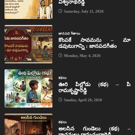
విశ్వనాథరెడ్డి
Saturday, July 11, 2026
జానపద గీతాలు
కొంపకే సావమను – మా
డవుటుగాన్ని : జానపదగీతం
Monday, May 4, 2026
కథలు
ఊరి పిల్లోడు (కథ) – పి
రామకృష్ణారెడ్డి
Sunday, April 26, 2026
కథలు
అలసిన గుండెలు (కథ) –
రాచమల్లు రామచంద్రారెడ్డి