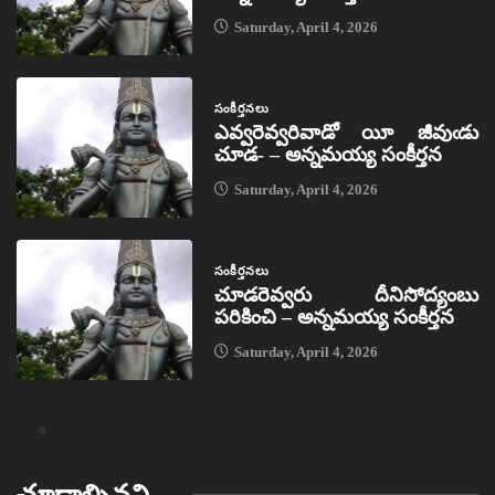
Saturday, April 4, 2026
సంకీర్తనలు
ఎవ్వరెవ్వరివాడో యీ జీవుఁడు
చూడ- – అన్నమయ్య సంకీర్తన
Saturday, April 4, 2026
సంకీర్తనలు
చూడరెవ్వరు దీనిసోద్యంబు
పరికించి – అన్నమయ్య సంకీర్తన
Saturday, April 4, 2026
చూడాల్సినవి