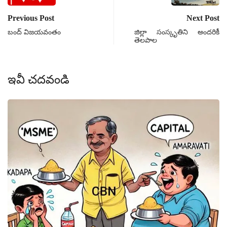
Previous Post
Next Post
బంద్ విజయవంతం
జిల్లా సంస్కృతిని అందరికీ
తెలపాల
ఇవీ చదవండి