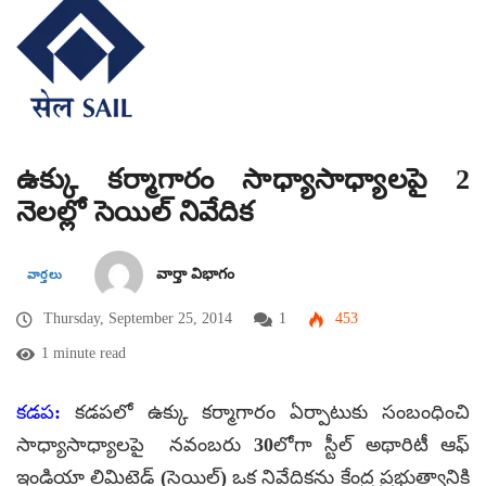
ఉక్కు కర్మాగారం సాధ్యాసాధ్యాలపై 2
నెలల్లో సెయిల్ నివేదిక
వార్తా విభాగం
వార్తలు
Thursday, September 25, 2014
1
453
1 minute read
కడప:
కడపలో ఉక్కు కర్మాగారం ఏర్పాటుకు సంబంధించి
సాధ్యాసాధ్యాలపై నవంబరు 30లోగా స్టీల్‌ అథారిటీ ఆఫ్‌
ఇండియా లిమిటెడ్‌ (సెయిల్‌) ఒక నివేదికను కేంద్ర ప్రభుత్వానికి