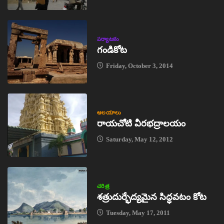
పర్యాటకం
గండికోట
Friday, October 3, 2014
ఆలయాలు
రాయచోటి వీరభద్రాలయం
Saturday, May 12, 2012
చరిత్ర
శత్రుదుర్భేద్యమైన సిద్ధవటం కోట
Tuesday, May 17, 2011