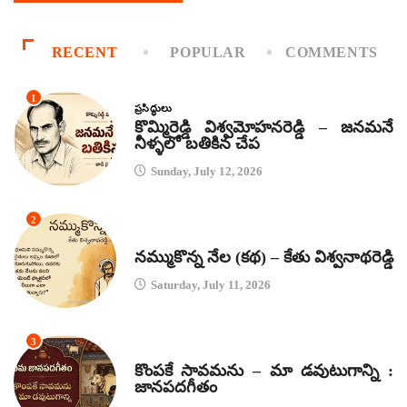
RECENT
POPULAR
COMMENTS
1
ప్రసిద్ధులు
కొమ్మిరెడ్డి విశ్వమోహనరెడ్డి – జనమనే
నీళ్ళలో బతికిన చేప
Sunday, July 12, 2026
2
కథలు
నమ్ముకొన్న నేల (కథ) – కేతు విశ్వనాథరెడ్డి
Saturday, July 11, 2026
3
జానపద గీతాలు
కొంపకే సావమను – మా డవుటుగాన్ని :
జానపదగీతం