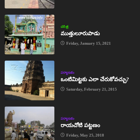
చరిత్ర
ముత్తులూరుపాడు
Friday, January 15, 2021
పర్యాటకం
ఒంటిమిట్టకు ఎలా చేరుకోవచ్చు?
Saturday, February 21, 2015
పర్యాటకం
రాయచోటి పట్టణం
Friday, May 25, 2018