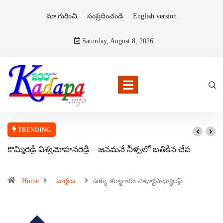
మా గురించి
సంప్రదించండి
English version
Saturday, August 8, 2026
TRENDING
కొమ్మిరెడ్డి విశ్వమోహనరెడ్డి – జనమనే నీళ్ళలో బతికిన చేప
Home
వార్తలు
ఉక్కు కర్మాగారం సాధ్యాసాధ్యాలపై…