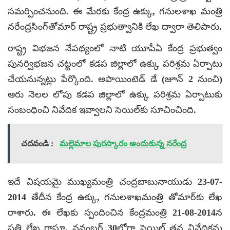
సమర్పించనుంది. ఈ మేరకు కేంద్ర ఉక్కు, గనులశాఖ మంత్రి
నరేంద్రసింగ్‌తోమార్‌ రాష్ట్ర ప్రభుత్వానికి లేఖ ద్వారా తెలిపారు.
రాష్ట్ర విభజన నేపథ్యంలో నాటి యూపీఏ కేంద్ర ప్రభుత్వం
పునర్విభజన చట్టంలో కడప జిల్లాలో ఉక్కు పరిశ్రమ ఏర్పాటు
చేయనున్నట్లు పేర్కొంది. అపాయింటెడ్‌ డే (జూన్‌ 2 నుంచి)
ఆరు నెలల లోపు కడప జిల్లాలో ఉక్కు పరిశ్రమ ఏర్పాటుకు
సంబంధించి నివేదిక ఇవ్వాలని సెయిల్‌కు సూచించింది.
చదవండి :
మల్లెమాల పురస్కారం అందుకున్న నరేంద్ర
ఇదే విషయమై ముఖ్యమంత్రి చంద్రబాబునాయుడు 23-07-
2014 తేదీన కేంద్ర ఉక్కు, గనులశాఖమంత్రి తోమార్‌కు లేఖ
రాశారు. ఈ లేఖకు స్పందించిన కేంద్రమంత్రి 21-08-2014న
ప్రతి లేఖ రాస్తూ, నవంబర్‌ 30లోగా సెయిల్‌ తన నివేదికను