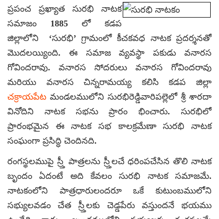
ప్రపంచ ప్రఖ్యాత సురభి నాటక
సమాజం 1885 లో కడప
జిల్లాలోని ‘సురభి’ గ్రామంలో కీచకవధ నాటక ప్రదర్శనతో
మొదలయ్యింది. ఈ సమాజ వ్యవస్థా పకుడు వనారస
గోవిందరావు. వనారస సోదరులు వనారస గోవిందరావు
మరియు వనారస చిన్నరామయ్య కలిసి కడప జిల్లా
చక్రాయపేట
మండలములోని సురభిరెడ్డివారిపల్లెలో శ్రీ శారదా
వినోదిని నాటక సభను ప్రారం భించారు. సురభిలో
ప్రారంభమైన ఈ నాటక సభ కాలక్రమేణా సురభి నాటక
సంఘంగా ప్రసిద్ధి చెందినది.
రంగస్థలముపై స్ర్తీ పాత్రలను స్ర్తీలచే ధరింపచేసిన తొలి నాటక
బృందం ఏదంటే అది కేవలం సురభి నాటక సమాజమే.
నాటకంలోని పాత్రధారులందరూ ఒకే కుటుంబములోని
సభ్యులవడం చేత స్ర్తీలకు చెడ్డపేరు వస్తుందనే భయము