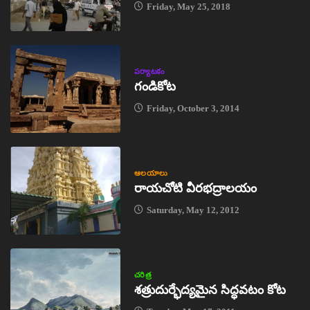
Friday, May 25, 2018
పర్యాటకం
గండికోట
Friday, October 3, 2014
ఆలయాలు
రాయచోటి వీరభద్రాలయం
Saturday, May 12, 2012
చరిత్ర
శత్రుదుర్భేద్యమైన సిద్ధవటం కోట