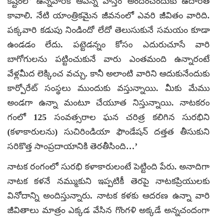
కష్టంలో ఉన్నవారికి ఆపన్న హస్తం అందించేందుకు ఉదారత
కావాలి. నేటి యాంత్రికమైన జీవనంలో ఎవరి జీవితం వారిది.
పక్కవారి కడుపు నిండిందో లేదో తెలుసుకునే సమయం కూడా
ఉండడం లేదు. పట్టెడన్నం కోసం ఎదురుచూసే వారి
బాగోగులను పట్టించుకునే వారు ఎంతమంది ఉన్నారంటే
వేళ్లమీద లెక్కించ వచ్చు. కానీ అలాంటి వారిని ఆదుకునేందుకు
కార్పోరేట్‌ సంస్థలు ముందుకు వస్తున్నాయి. మీకు మేము
అండగా ఉన్నా మంటూ చేయూత నిస్తున్నాయి. నాటకరం
గంలో 125 సంవత్సరాల ఘన చరిత్ర కలిగిన సురభిని
(కళాకారులను) సుచిరిండియా ఫౌండేషన్‌ దత్తత తీసుకుని
సరికొత్త సాంప్రదాయానికి తెరతీసింది…’
నాటక రంగంలో సురభి కళాకారులంటే పెట్టింది పేరు. అనాదిగా
నాటక కళనే నమ్ముకుని ఇప్పటికీ తెరపై నాటకప్రియులకు
వినోదాన్ని అందిస్తున్నారు. నాటక కళకు ఆదరణ ఉన్నా వారి
జీవితాలు మాత్రం ఎక్కడ వేసిన గొంగళి అక్కడే అన్నచందంగా