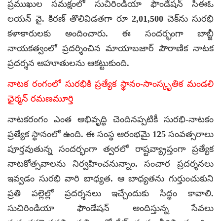
ప్రముఖుల సమక్షంలో సుచిరిండియా ఫౌండేషన్‌ సిఈఓ
లయన్‌ వై. కిరణ్‌ తొలివిడతగా రూ 2,01,500 చెక్‌ను సురభి
కళాకారులకు అందించారు. ఈ సందర్భంగా బాబ్జీ
నాయకత్వంలో ప్రదర్శించిన మాయాబజార్‌ పౌరాణిక నాటక
ప్రదర్శన ఆహూతులను ఆకట్టుకుంది.
నాటక రంగంలో సురభికి ప్రత్యేక స్థానం-సాంస్కృతిక మండలి
ఛైర్మన్‌ రమణమూర్తి
నాటకరంగం ఎంత అభివృద్ధి చెందినప్పటికీ సురభి-నాటకం
ప్రత్యేక స్థానంలో ఉంది. ఈ సంస్థ ఆరంభమై 125 సంవత్సరాలు
పూర్తవుతున్న సందర్భంగా త్వరలో రాష్టవ్య్రాప్తంగా ప్రత్యేక
నాటకోత్సవాలను నిర్వహించనున్నాం. సంచార ప్రదర్శనలు
ఇవ్వడం సురభి వారి బాధ్యత. ఆ బాధ్యతను గుర్తుంచుకుని
ప్రతి పల్లెల్లో ప్రదర్శనలు ఇచ్చేందుకు సిద్ధం కావాలి.
సుచిరిండియా ఫౌండేషన్‌ అందిస్తున్న సేవలు