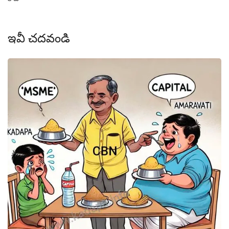
ఇవీ చదవండి
ఎ