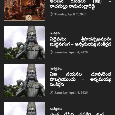
అలసిన గుండెలు (కథ) –
రాచమల్లు రామచంద్రారెడ్డి
Tuesday, April 7, 2026
సంకీర్తనలు
ఏదైవము శ్రీపాదన్నఖమునఁ
బుట్టినగంగ – అన్నమయ్య సంకీర్తన
Saturday, April 4, 2026
సంకీర్తనలు
ఏణ నయనల చూపులెంత
సొబగైయుండు – అన్నమయ్య
సంకీర్తన
Saturday, April 4, 2026
సంకీర్తనలు
ఎంత చేసిన తనకేది తుద –