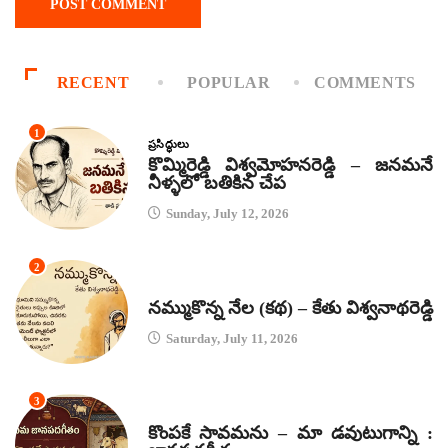
RECENT
POPULAR
COMMENTS
1
ప్రసిద్ధులు
కొమ్మిరెడ్డి విశ్వమోహనరెడ్డి – జనమనే
నీళ్ళలో బతికిన చేప
Sunday, July 12, 2026
2
కథలు
నమ్ముకొన్న నేల (కథ) – కేతు విశ్వనాథరెడ్డి
Saturday, July 11, 2026
3
జానపద గీతాలు
కొంపకే సావమను – మా డవుటుగాన్ని :