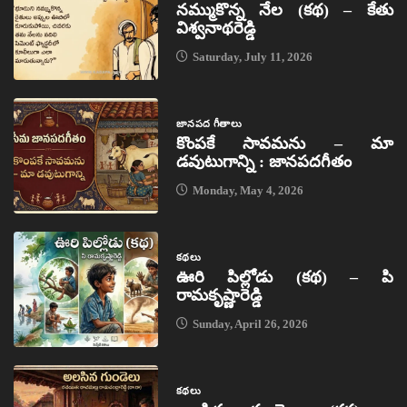
నమ్ముకొన్న నేల (కథ) – కేతు
విశ్వనాథరెడ్డి
Saturday, July 11, 2026
జానపద గీతాలు
కొంపకే సావమను – మా
డవుటుగాన్ని : జానపదగీతం
Monday, May 4, 2026
కథలు
ఊరి పిల్లోడు (కథ) – పి
రామకృష్ణారెడ్డి
Sunday, April 26, 2026
కథలు