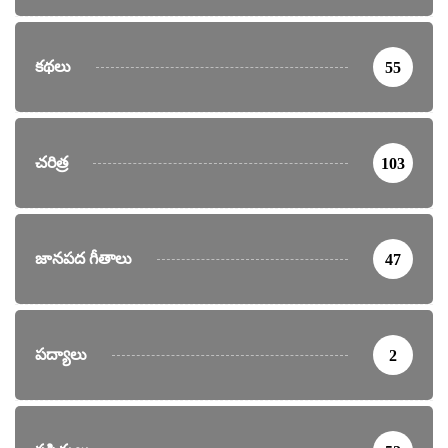
కథలు
55
చరిత్ర
103
జానపద గీతాలు
47
పద్యాలు
2