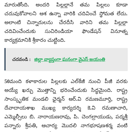
మారుతోంది. అందరి పిల్లల్లానే తమ పిల్లలు కూడా
చదువుకోవాలని ఆశ ఉన్నా వారికి చదివించే స్థోమత లేదు.
అలాంటి చిన్నారులను చేరదీసి వారిని తమ పిల్లల్లా
చదివించేందుకు సుచిరిండియా ఫౌండేషన్‌ వినూత్న
కార్యక్రమానికి శ్రీకారం చుట్టింది.
చదవండి :
జిల్లా వ్యాప్తంగా ఘనంగా వైఎస్ జయంతి
50మంది కళాకారుల పిల్లలకు ఎల్‌కేజీ నుంచి పీజీ వరకు
అయ్యే ఖర్చు మొత్తాన్ని భరించేందుకు సిద్ధమైంది. రాష్ట్ర
సాంస్కృతిక మండలి ఛైర్మన్‌ ఆర్‌.వి రమణమూర్తి, రాష్ట్ర
దేవాదాయశాఖ ముఖ్య కార్యదర్శి కె.వి రమణాచారి,
ఎమ్మెల్సీలు బి. నారాయణరావు, పి. చెంగల్రాయుడు, పద్మశ్రీ
పన్నారు శ్రీపతి, ఆచార్య మొదలి నాగభూషణశర్మ వంటి