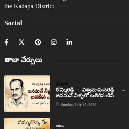
the Kadapa District
Social
తాజా చేర్పులు
ప్రసిద్ధులు
కొమ్మిరెడ్డి విశ్వమోహనరెడ్డి –
జనమనే నీళ్ళలో బతికిన చేప
Sunday, July 12, 2026
కథలు