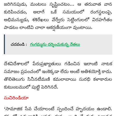
జరిగినపుడు, మంటలు సృష్టించటం… ఆ తరువాత వాన
కురిపించడం, అలాగే ఒకే సమయంలో రంగస్థలంపై,
అభిమన్యుడు, శశిరేఖలు వేర్వేరు సెట్టింగులలో విరహగీతం
పాడటం లాంటివి చాలా ఆకర్షణీయంగా వుంటాయి.
చదవండి :
గంగమ్మను దర్శించుకున్న నేతలు
దేశవిదేశాలలో పేరుప్రఖ్యాతులు గడించిన ఇలాంటి నాటక
సమాజం ప్రపంచంలో ఇంకెక్కడా లేదు అంటే అతిశయోక్తి కాదు.
తొలితెలుగు సినీనటీమణి కమలాబాయి సురభి కళాకారుల
కుటుంబములో పుట్టి పెరిగినదే.
సుచిరిండియా
‘సామాజిక సేవ చేయాలంటే స్పందించే హృదయం ఉండాలి.