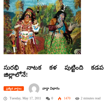
సురభి నాటక కళ పుట్టింది కడప
జిల్లాలోనే!
వార్తా విభాగం
ప్రత్యేక వార్తలు
Tuesday, May 17, 2011
0
1470
2 minutes read