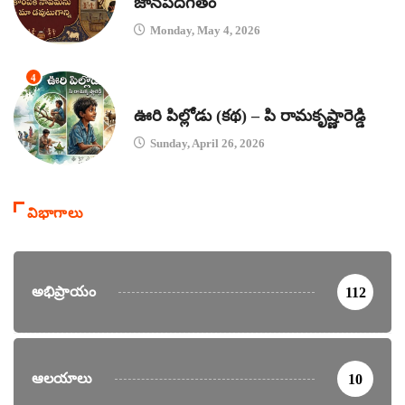
జానపదగీతం
Monday, May 4, 2026
4
కథలు
ఊరి పిల్లోడు (కథ) – పి రామకృష్ణారెడ్డి
Sunday, April 26, 2026
విభాగాలు
అభిప్రాయం
112
ఆలయాలు
10