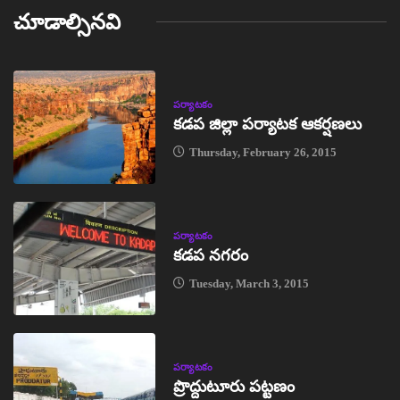
చూడాల్సినవి
పర్యాటకం
కడప జిల్లా పర్యాటక ఆకర్షణలు
Thursday, February 26, 2015
పర్యాటకం
కడప నగరం
Tuesday, March 3, 2015
పర్యాటకం
ప్రొద్దుటూరు పట్టణం