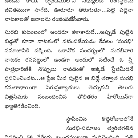
ఉండేది కాదు. బృందములోని సభ్యులకు రంగస్థలమే
జీవితముగా సాగేది. ఊరూరూ తిరుగుతూ…పల్లె పల్లెనా
నాటకాలతో జనాలను రంజింపజేసేవారు.
సురభి కుటంబంలో అందరూ కళాకారులే…అప్పుడే పుట్టిన
బిడ్డతో కూడా నాటకంలో నటింపజేయడం కేవలం ‘సురభి’
సమాజానికే దక్కింది. ఒకానొక సందర్భంలో సురభివారి
నాటకం రసపట్టులో ఉండగా అందులో నటించే ఓ స్ర్తీ
పాత్రధారిణికి నొప్పులు రావడంతో అక్కడే స్టేజిమీదనే
ప్రసవించిందట…ఆ స్టేజి మీద పుట్టిన ఆ బిడ్డే తర్వాత సురభి
కమలాభాయిగా పేరుప్రఖ్యాతులు తెచ్చుకుని తెలుగు
చిత్రసీమకు సంబంధించిన తొలితరం హీరోయిన్‌గా
ఖ్యాతిగడించింది.
స్థాపించిన కొద్దిరోజులలోనే
సురభి-సమాజం త్వరితగతిన
విస్తరించి 50 వేర్వేరు బృందములుగా వృద్ధిచెందింది. ప్రతి