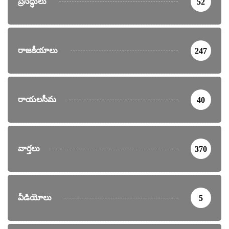
ప్రసిద్ధులు
52
రాజకీయాలు
247
రాయలసీమ
40
వార్తలు
370
వీడియోలు
5