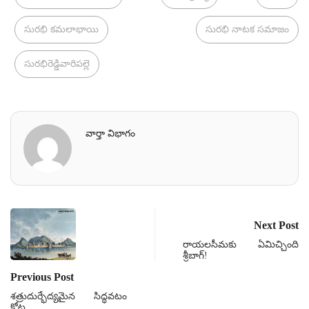
సురభి కమలాభాయి
సురభి నాటక సమాజం
సురభిరెడ్డివారిపల్లె
వార్తా విభాగం
Next Post
రాయలసీమకు ఏమిచ్చింది
శ్రీబాగ్‌!
Previous Post
శత్రుదుర్భేద్యమైన సిద్ధవటం
కోట