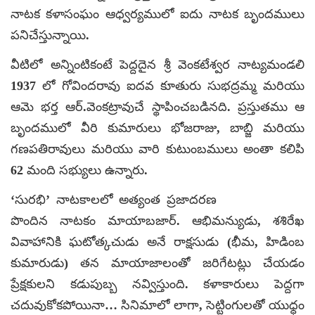
నాటక కళాసంఘం ఆధ్వర్యములో ఐదు నాటక బృందములు
పనిచేస్తున్నాయి.
వీటిలో అన్నింటికంటే పెద్దదైన శ్రీ వెంకటేశ్వర నాట్యమండలి
1937 లో గోవిందరావు ఐదవ కూతురు సుభద్రమ్మ మరియు
ఆమె భర్త ఆర్‌.వెంకట్రావుచే స్థాపించబడినది. ప్రస్తుతము ఆ
బృందములో వీరి కుమారులు భోజరాజు, బాబ్జి మరియు
గణపతిరావులు మరియు వారి కుటుంబములు అంతా కలిపి
62 మంది సభ్యులు ఉన్నారు.
‘సురభి’ నాటకాలలో అత్యంత ప్రజాదరణ
పొందిన నాటకం మాయాబజార్‌. ఆభిమన్యుడు, శశిరేఖ
వివాహానికి ఘటోత్కచుడు అనే రాక్షసుడు (భీమ, హిడింబ
కుమారుడు) తన మాయాజాలంతో జరిగేటట్లు చేయడం
ప్రేక్షకులని కడుపుబ్బ నవ్విస్తుంది. కళాకారులు పెద్దగా
చదువుకోకపోయినా… సినిమాలో లాగా, సెట్టింగులతో యుధ్ధం