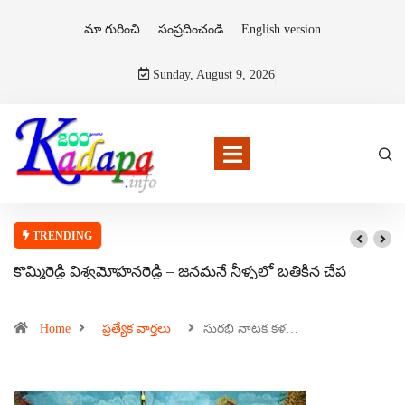
మా గురించి
సంప్రదించండి
English version
Sunday, August 9, 2026
TRENDING
కొమ్మిరెడ్డి విశ్వమోహనరెడ్డి – జనమనే నీళ్ళలో బతికిన చేప
Home
ప్రత్యేక వార్తలు
సురభి నాటక కళ…