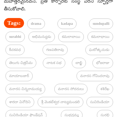
మహత్తరమైనవని. ప్రతి కార్పోరేట్‌ సంస్థ వీరిని స్ఫూర్తిగా
తీసుకోవాలి.
Tags:
drama
kadapa
sundupalli
surabhi
అభిమన్యుడు
కమలాబాయి
కమలాభాయి
కీచకవధ
గణపతిరావు
ఘటోత్కచుడు
తెలుగు చిత్రసీమ
నాటక సభ
బాబ్జి
భోజరాజు
మాయాబజార్‌
వనారస గోవిందరావు
వనారస చిన్నరామయ్య
వనారస సోదరులు
శశిరేఖ
శారదా వినోదిని
శ్రీ వెంకటేశ్వర నాట్యమండలి
సుచిరిండియా
సుచిరిండియా ఫౌండేషన్‌
సుభద్రమ్మ
సురభి