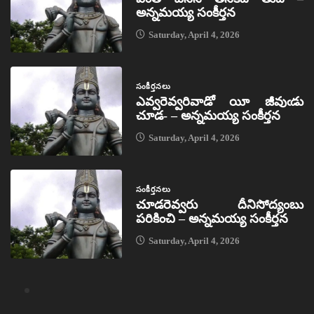
అన్నమయ్య సంకీర్తన
Saturday, April 4, 2026
సంకీర్తనలు
ఎవ్వరెవ్వరివాడో యీ జీవుఁడు
చూడ- – అన్నమయ్య సంకీర్తన
Saturday, April 4, 2026
సంకీర్తనలు
చూడరెవ్వరు దీనిసోద్యంబు
పరికించి – అన్నమయ్య సంకీర్తన
Saturday, April 4, 2026