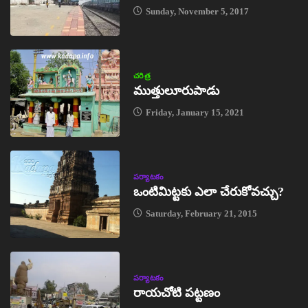
Sunday, November 5, 2017
చరిత్ర
ముత్తులూరుపాడు
Friday, January 15, 2021
పర్యాటకం
ఒంటిమిట్టకు ఎలా చేరుకోవచ్చు?
Saturday, February 21, 2015
పర్యాటకం
రాయచోటి పట్టణం