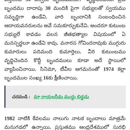
బృందము దాదాపు 30 మందికి పైగా సభ్యులతో స్వయము
సమృద్ధిగా ఉండేవి. వారి బృందానికి సంబంధించిన
ఆదాయవనరులను అవే సమకూర్చుకునేవి. అందరూ కుటుంబ
సభ్యులే కావడం వలన జీతభత్యాల విషయంలో ఏ
మనస్పర్థలూ ఉండేవి కావు. వనారస గోవిందరావుకు ముగ్గురు
కుమారులు పదిమంది కుమార్తెలు. వీరి కుటుంబము
వృద్ధిచెందిన కొద్దీ బృందములు కూడా అదే స్థాయిలో
వ్యాపించినాయి. సినిమా, టీవీల ఆగమనంతో 1974 కల్లా
బృందముల సంఖ్య 16కు క్షీణించాయి.
చదవండి :
మా రాయలసీమ ముద్దు బిడ్డడు
1982 నాటికి కేవలము నాలుగు నాటక బృందాలు మాత్రమే
మనుగడలో ఉన్నాయి. ప్రస్తుతము ఆంధ్రదేశములో సురభి