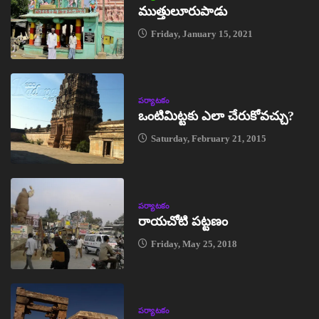
ముత్తులూరుపాడు
Friday, January 15, 2021
పర్యాటకం
ఒంటిమిట్టకు ఎలా చేరుకోవచ్చు?
Saturday, February 21, 2015
పర్యాటకం
రాయచోటి పట్టణం
Friday, May 25, 2018
పర్యాటకం