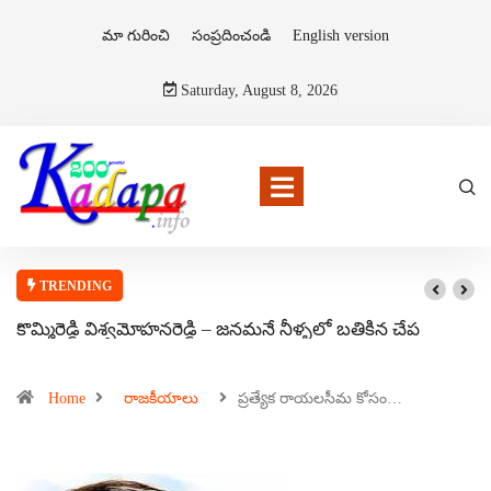
మా గురించి
సంప్రదించండి
English version
Saturday, August 8, 2026
TRENDING
కొమ్మిరెడ్డి విశ్వమోహనరెడ్డి – జనమనే నీళ్ళలో బతికిన చేప
Home
రాజకీయాలు
ప్రత్యేక రాయలసీమ కోసం…