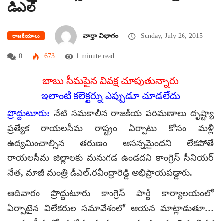
డిఎల్
వార్తా విభాగం
Sunday, July 26, 2015
రాజకీయాలు
0
673
1 minute read
బాబు సీమపైన వివక్ష చూపుతున్నారు
ఇలాంటి కలెక్టర్ను ఎప్పుడూ చూడలేదు
ప్రొద్దుటూరు:
నేటి సమకాలీన రాజకీయ పరిమణాలు దృష్ట్యా
ప్రత్యేక రాయలసీమ రాష్ట్రం ఏర్పాటు కోసం మళ్లీ
ఉద్యమించాల్సిన తరుణం ఆసన్నమైందని లేకపోతే
రాయలసీమ జిల్లాలకు మనుగడ ఉండదని కాంగ్రెస్ సీనియర్
నేత, మాజీ మంత్రి డీఎల్.రవీంద్రారెడ్డి అభిప్రాయపడ్డారు.
ఆదివారం ప్రొద్దుటూరు కాంగ్రెస్ పార్టీ కార్యాలయంలో
ఏర్పాటైన విలేకరుల సమావేశంలో ఆయన మాట్లాడుతూ…