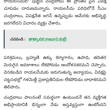
రాయలసీమలో పుట్టిన చంద్రబాబు ఈ ప్రాంతం పైన వివక్ష
చూపడం దారుణమన్నారు. రాయలసీమ పరిధిలోనే సీఎం
చంద్రబాబు, విపక్షనేత జగన్ ఉన్నప్పుడు ఆమేరకు అభివృద్ధి
జరగలేదని విచారం వ్యక్తం చేశారు.
చదవండి :
తాత్కాలిక రాజధాని కుట్రే!
పరిశ్రమలు, బ్రహ్మణి ఉక్కు కర్మాగారం, ఉపాధి, తదితర
మెరుగైన అవకాశాలు లేకపోవడం ఆందోళనకరమని చెప్పారు.
వెనకబడిన రాయలసీమకు జరుగుతున్న అన్యాయం, వివక్షపై
చట్టసభల్లో గళమెత్తే ప్రజాప్రతినిధుల లేకపోవడం బాధాకరమని
తెలిపారు.
చంద్రబాబు పాలనంటే సమర్థంగా ఉంటుందనే తన వ్యక్తిగత
అభిప్రాయానికి భిన్నంగా నేడు అస్తవ్యస్తంగా ఉంటోందని