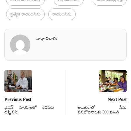
ప్రత్యేక రాయలసీమ
రాయలసీమ
వార్తా విభాగం
Previous Post
Next Post
వైఎస్ హయాంలో కడపకు
అమెరికాలో సీమ
దక్కినవి
వనభోజనాలకు 500 మంది