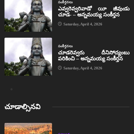
సంకీర్తనలు
ఎవ్వరెవ్వరివాడో యీ జీవుఁడు
చూడ- – అన్నమయ్య సంకీర్తన
Saturday, April 4, 2026
సంకీర్తనలు
చూడరెవ్వరు దీనిసోద్యంబు
పరికించి – అన్నమయ్య సంకీర్తన
Saturday, April 4, 2026
చూడాల్సినవి