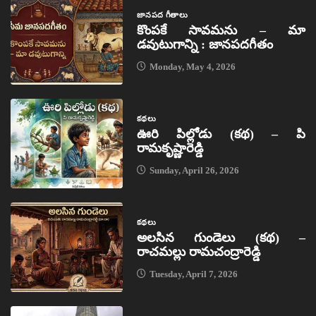
జానపద గీతాలు
కొంపకే సావమను – మా
డవుటుగాన్ని : జానపదగీతం
Monday, May 4, 2026
కథలు
ఊరి పిల్లోడు (కథ) – పి
రామకృష్ణారెడ్డి
Sunday, April 26, 2026
కథలు
అలసిన గుండెలు (కథ) –
రాచమల్లు రామచంద్రారెడ్డి
Tuesday, April 7, 2026