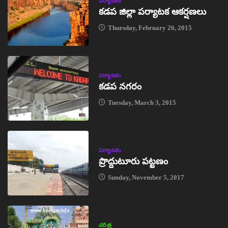
పర్యాటకం
కడప జిల్లా పర్యాటక ఆకర్షణలు
Thursday, February 26, 2015
పర్యాటకం
కడప నగరం
Tuesday, March 3, 2015
పర్యాటకం
ప్రొద్దుటూరు పట్టణం
Sunday, November 5, 2017
చరిత్ర