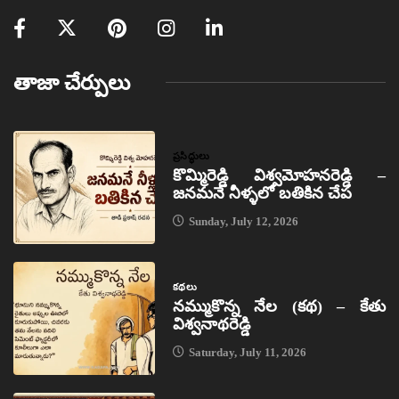
తాజా చేర్పులు
ప్రసిద్ధులు
కొమ్మిరెడ్డి విశ్వమోహనరెడ్డి –
జనమనే నీళ్ళలో బతికిన చేప
Sunday, July 12, 2026
కథలు
నమ్ముకొన్న నేల (కథ) – కేతు
విశ్వనాథరెడ్డి
Saturday, July 11, 2026