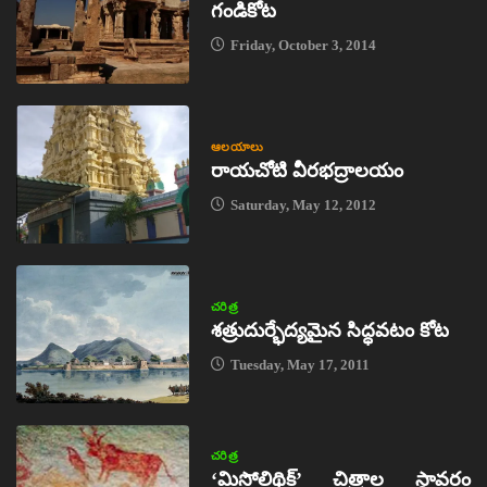
గండికోట
Friday, October 3, 2014
ఆలయాలు
రాయచోటి వీరభద్రాలయం
Saturday, May 12, 2012
చరిత్ర
శత్రుదుర్భేద్యమైన సిద్ధవటం కోట
Tuesday, May 17, 2011
చరిత్ర
‘మిసోలిథిక్‌’ చిత్రాల స్థావరం