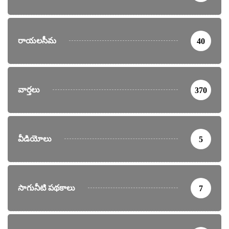
రాయలసీమ
40
వార్తలు
370
వీడియోలు
5
సాగునీటి పథకాలు
7