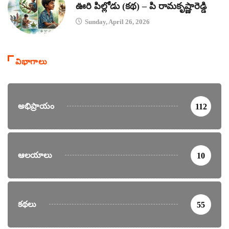
ఊరి పిల్లోడు (కథ) – పి రామకృష్ణారెడ్డి
Sunday, April 26, 2026
విభాగాలు
అభిప్రాయం
112
ఆలయాలు
10
కథలు
55