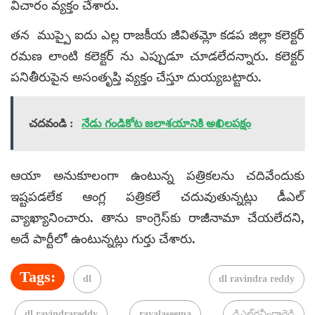
విచారం వ్యక్తం చేశారు.
తన ముప్పై ఐదు ఎల్ల రాజకీయ జీవితమ్లో కడప జిల్లా కలెక్టర్
రమణ లాంటి కలెక్టర్ ను ఎప్పుడూ చూడలేదన్నారు. కలెక్టర్
పనితీరుపైన అసంతృప్తి వ్యక్తం చేస్తూ దుయ్యబట్టారు.
చదవండి :
నేడు గండికోట జలాశయానికి అఖిలపక్షం
ఆయా అనుకూలంగా ఉంటున్న పత్రికలను చదివేందుకు
ఇష్టపడలేక ఆంగ్ల పత్రికలే చదువుతున్నట్లు డీఎల్
వ్యాఖ్యానించారు. తాను కాంగ్రెస్‌కు రాజీనామా చేయలేదని,
అదే పార్టీలో ఉంటున్నట్లు గుర్తు చేశారు.
Tags:
dl
dl ravindra reddy
dl ravindrareddy
rayalaseema
డిఎల్‌రవీంద్రారెడ్డి