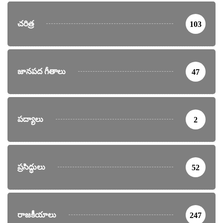
చరిత్ర
103
జానపద గీతాలు
47
పద్యాలు
2
ప్రసిద్ధులు
52
రాజకీయాలు
247