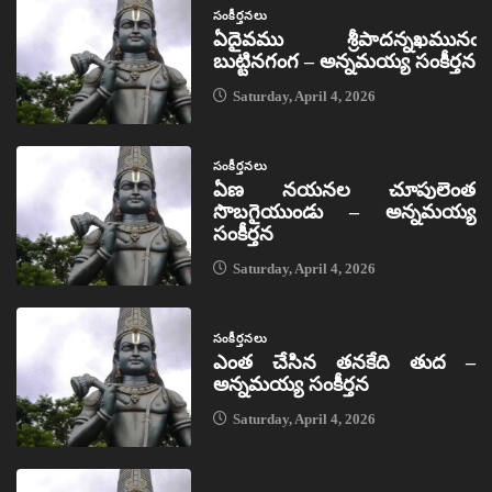
సంకీర్తనలు
ఏదైవము శ్రీపాదన్నఖమునఁ
బుట్టినగంగ – అన్నమయ్య సంకీర్తన
Saturday, April 4, 2026
సంకీర్తనలు
ఏణ నయనల చూపులెంత
సొబగైయుండు – అన్నమయ్య
సంకీర్తన
Saturday, April 4, 2026
సంకీర్తనలు
ఎంత చేసిన తనకేది తుద –
అన్నమయ్య సంకీర్తన
Saturday, April 4, 2026