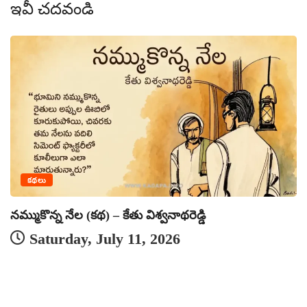
ఇవీ చదవండి
క
కథలు
నమ్ముకొన్న నేల (కథ) – కేతు విశ్వనాథరెడ్డి
Saturday, July 11, 2026