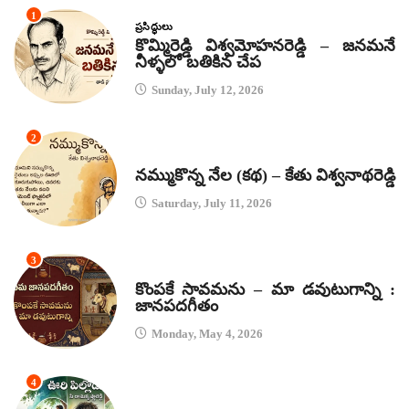
1
ప్రసిద్ధులు
కొమ్మిరెడ్డి విశ్వమోహనరెడ్డి – జనమనే
నీళ్ళలో బతికిన చేప
Sunday, July 12, 2026
2
కథలు
నమ్ముకొన్న నేల (కథ) – కేతు విశ్వనాథరెడ్డి
Saturday, July 11, 2026
3
జానపద గీతాలు
కొంపకే సావమను – మా డవుటుగాన్ని :
జానపదగీతం
Monday, May 4, 2026
4
కథలు