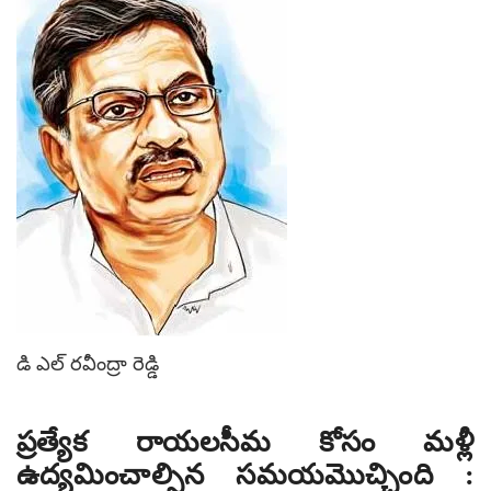
డి ఎల్ రవీంద్రా రెడ్డి
ప్రత్యేక రాయలసీమ కోసం మళ్లీ
ఉద్యమించాల్సిన సమయమొచ్చింది :