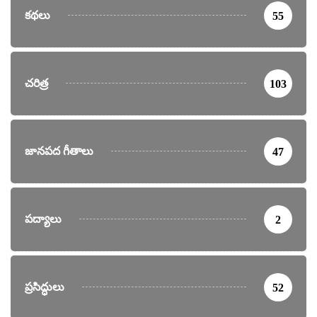
కథలు
55
చరిత్ర
103
జానపద గీతాలు
47
పద్యాలు
2
ప్రసిద్ధులు
52