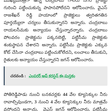
ముఖ్యమంత్రిగా ఉన్న చంద్రబాబు గాలేరు నగరి ప్రాజెక్టు
గురించి పట్టించుకున్న పాపానపోలేదని ఆరోపించారు. వైఎస్
రాజశేఖర్ రెడ్డి హయాంలో ప్రాజెక్టులు త్వరితగతిన
పూర్తయ్యేలా చర్యలు తీసుకున్నారని అన్నారు. చంద్రబాబు
రాయలసీమకు అన్యాయం చేస్తున్నారన్నారు. చంద్రబాబు
పోలవరం ప్రాజెక్టును పక్కనబెట్టి, పట్టిసీమ ప్రాజెక్టుకు
శంకుస్థాపన చేశారని అన్నారు. పట్టిసీమ ప్రాజెక్టుకు ఎక్కువ
కోట్ చేసినా చంద్రబాబు పట్టించుకోలేదని, లంచాలు తీసుకుని,
రైతులకు అన్యాయం చేస్తున్నారని జగన్ ఆరోపించారు.
చదవండి :
ఎంపరర్ ఆఫ్ కరప్షన్ ఈ-పుస్తకం
పోతిరెడ్డిపాడు నుంచి బనకచర్లకు 44 వేల క్యూసెక్కుల నీరు
రావాల్సివుండగా, 3 నుంచి 4 వేల క్యూసెక్కుల నీరు మాత్రమే
వస్తోందని అన్నారు. వైఎస్ జగన్ ఆరోపించారు. పట్టిసీమ