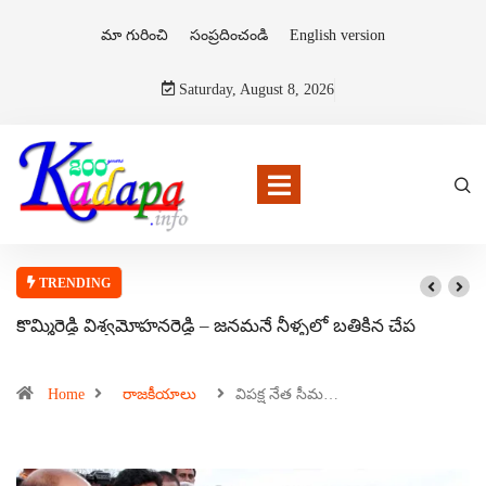
మా గురించి
సంప్రదించండి
English version
Saturday, August 8, 2026
TRENDING
కొమ్మిరెడ్డి విశ్వమోహనరెడ్డి – జనమనే నీళ్ళలో బతికిన చేప
Home
రాజకీయాలు
విపక్ష నేత సీమ…