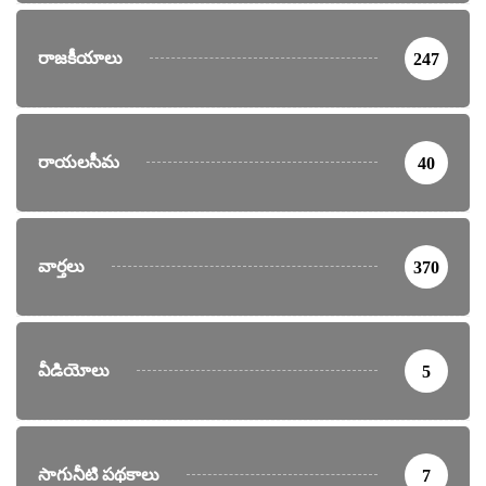
రాజకీయాలు
247
రాయలసీమ
40
వార్తలు
370
వీడియోలు
5
సాగునీటి పథకాలు
7