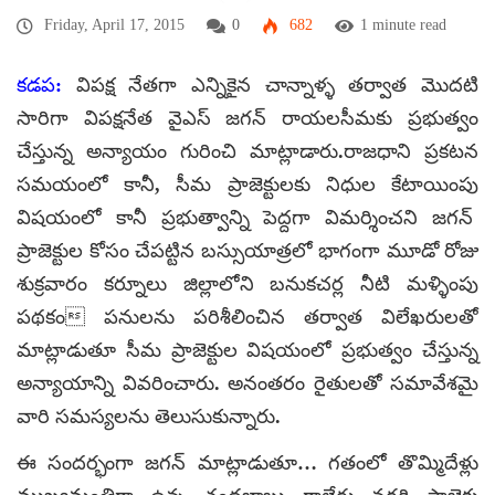
Friday, April 17, 2015
0
682
1 minute read
కడప:
విపక్ష నేతగా ఎన్నికైన చాన్నాళ్ళ తర్వాత మొదటి
సారిగా విపక్షనేత వైఎస్ జగన్ రాయలసీమకు ప్రభుత్వం
చేస్తున్న అన్యాయం గురించి మాట్లాడారు.రాజధాని ప్రకటన
సమయంలో కానీ, సీమ ప్రాజెక్టులకు నిధుల కేటాయింపు
విషయంలో కానీ ప్రభుత్వాన్ని పెద్దగా విమర్శించని జగన్
ప్రాజెక్టుల కోసం చేపట్టిన బస్సుయాత్రలో భాగంగా మూడో రోజు
శుక్రవారం కర్నూలు జిల్లాలోని బనుకచర్ల నీటి మళ్ళింపు
పథకం పనులను పరిశీలించిన తర్వాత విలేఖరులతో
మాట్లాడుతూ సీమ ప్రాజెక్టుల విషయంలో ప్రభుత్వం చేస్తున్న
అన్యాయాన్ని వివరించారు. అనంతరం రైతులతో సమావేశమై
వారి సమస్యలను తెలుసుకున్నారు.
ఈ సందర్భంగా జగన్ మాట్లాడుతూ… గతంలో తొమ్మిదేళ్లు