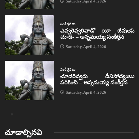
Saturday, April 4, 2026
సంకీర్తనలు
ఎవ్వరెవ్వరివాడో యీ జీవుఁడు
చూడ- – అన్నమయ్య సంకీర్తన
Saturday, April 4, 2026
సంకీర్తనలు
చూడరెవ్వరు దీనిసోద్యంబు
పరికించి – అన్నమయ్య సంకీర్తన
Saturday, April 4, 2026
చూడాల్సినవి