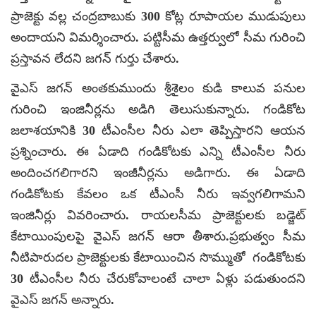
ప్రాజెక్టు వల్ల చంద్రబాబుకు 300 కోట్ల రూపాయల ముడుపులు
అందాయని విమర్శించారు. పట్టిసీమ ఉత్తర్వులో సీమ గురించి
ప్రస్తావన లేదని జగన్ గుర్తు చేశారు.
వైఎస్ జగన్ అంతకుముందు శ్రీశైలం కుడి కాలువ పనుల
గురించి ఇంజినీర్లను అడిగి తెలుసుకున్నారు. గండికోట
జలాశయానికి 30 టీఎంసీల నీరు ఎలా తెప్పిస్తారని ఆయన
ప్రశ్నించారు. ఈ ఏడాది గండికోటకు ఎన్ని టీఎంసీల నీరు
అందించగలిగారని ఇంజీనీర్లను అడిగారు. ఈ ఏడాది
గండికోటకు కేవలం ఒక టీఎంసీ నీరు ఇవ్వగలిగామని
ఇంజినీర్లు వివరించారు. రాయలసీమ ప్రాజెక్టులకు బడ్జెట్
కేటాయింపులపై వైఎస్ జగన్ ఆరా తీశారు.ప్రభుత్వం సీమ
నీటిపారుదల ప్రాజెక్టులకు కేటాయించిన సొమ్ముతో గండికోటకు
30 టీఎంసీల నీరు చేరుకోవాలంటే చాలా ఏళ్లు పడుతుందని
వైఎస్ జగన్ అన్నారు.