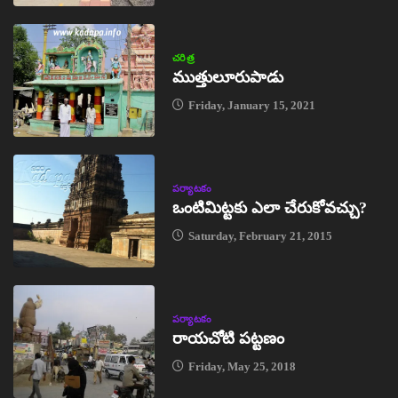
చరిత్ర
ముత్తులూరుపాడు
Friday, January 15, 2021
పర్యాటకం
ఒంటిమిట్టకు ఎలా చేరుకోవచ్చు?
Saturday, February 21, 2015
పర్యాటకం
రాయచోటి పట్టణం
Friday, May 25, 2018