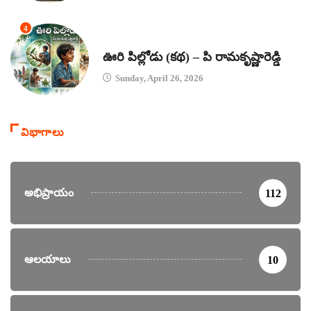
4
కథలు
ఊరి పిల్లోడు (కథ) – పి రామకృష్ణారెడ్డి
Sunday, April 26, 2026
విభాగాలు
అభిప్రాయం
112
ఆలయాలు
10