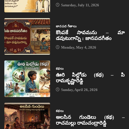
Saturday, July 11, 2026
జానపద గీతాలు
కొంపకే సావమను – మా
డవుటుగాన్ని : జానపదగీతం
Monday, May 4, 2026
కథలు
ఊరి పిల్లోడు (కథ) – పి
రామకృష్ణారెడ్డి
Sunday, April 26, 2026
కథలు
అలసిన గుండెలు (కథ) –
రాచమల్లు రామచంద్రారెడ్డి