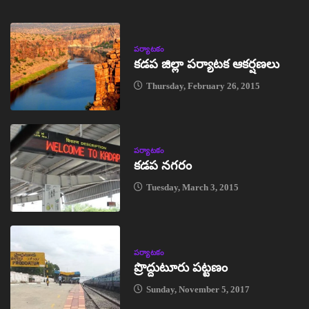
పర్యాటకం
కడప జిల్లా పర్యాటక ఆకర్షణలు
Thursday, February 26, 2015
పర్యాటకం
కడప నగరం
Tuesday, March 3, 2015
పర్యాటకం
ప్రొద్దుటూరు పట్టణం
Sunday, November 5, 2017