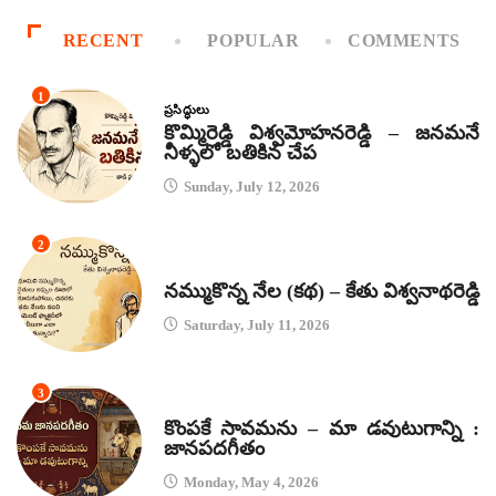
RECENT
POPULAR
COMMENTS
1
ప్రసిద్ధులు
కొమ్మిరెడ్డి విశ్వమోహనరెడ్డి – జనమనే
నీళ్ళలో బతికిన చేప
Sunday, July 12, 2026
2
కథలు
నమ్ముకొన్న నేల (కథ) – కేతు విశ్వనాథరెడ్డి
Saturday, July 11, 2026
3
జానపద గీతాలు
కొంపకే సావమను – మా డవుటుగాన్ని :
జానపదగీతం
Monday, May 4, 2026