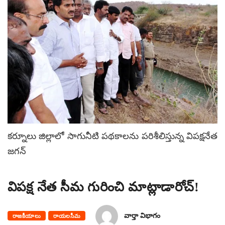
కర్నూలు జిల్లాలో సాగునీటి పథకాలను పరిశీలిస్తున్న విపక్షనేత
జగన్
విపక్ష నేత సీమ గురించి మాట్లాడారోచ్!
వార్తా విభాగం
రాజకీయాలు
రాయలసీమ