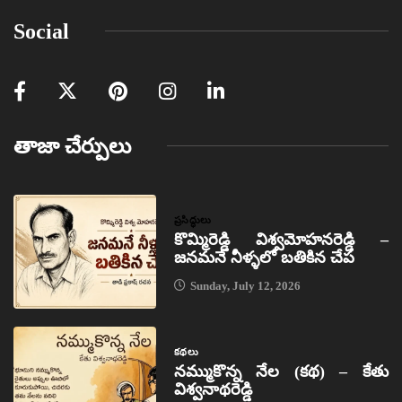
Social
తాజా చేర్పులు
ప్రసిద్ధులు
కొమ్మిరెడ్డి విశ్వమోహనరెడ్డి –
జనమనే నీళ్ళలో బతికిన చేప
Sunday, July 12, 2026
కథలు
నమ్ముకొన్న నేల (కథ) – కేతు
విశ్వనాథరెడ్డి