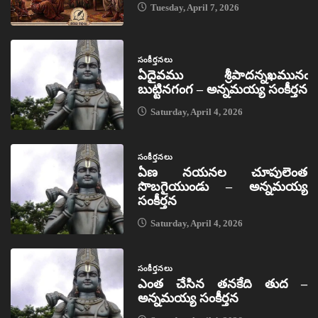
Tuesday, April 7, 2026
సంకీర్తనలు
ఏదైవము శ్రీపాదన్నఖమునఁ
బుట్టినగంగ – అన్నమయ్య సంకీర్తన
Saturday, April 4, 2026
సంకీర్తనలు
ఏణ నయనల చూపులెంత
సొబగైయుండు – అన్నమయ్య
సంకీర్తన
Saturday, April 4, 2026
సంకీర్తనలు
ఎంత చేసిన తనకేది తుద –
అన్నమయ్య సంకీర్తన