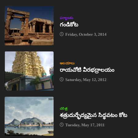
పర్యాటకం
గండికోట
Friday, October 3, 2014
ఆలయాలు
రాయచోటి వీరభద్రాలయం
Saturday, May 12, 2012
చరిత్ర
శత్రుదుర్భేద్యమైన సిద్ధవటం కోట
Tuesday, May 17, 2011