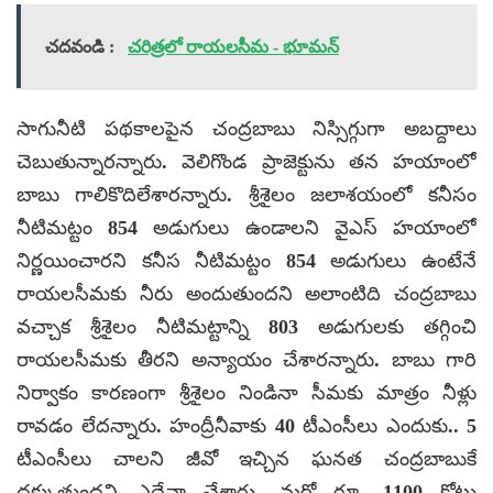
చదవండి :
చరిత్రలో రాయలసీమ - భూమన్
సాగునీటి పథకాలపైన చంద్రబాబు నిస్సిగ్గుగా అబద్దాలు
చెబుతున్నారన్నారు. వెలిగొండ ప్రాజెక్టును తన హయాంలో
బాబు గాలికొదిలేశారన్నారు. శ్రీశైలం జలాశయంలో కనీసం
నీటిమట్టం 854 అడుగులు ఉండాలని వైఎస్ హయాంలో
నిర్ణయించారని కనీస నీటిమట్టం 854 అడుగులు ఉంటేనే
రాయలసీమకు నీరు అందుతుందని అలాంటిది చంద్రబాబు
వచ్చాక శ్రీశైలం నీటిమట్టాన్ని 803 అడుగులకు తగ్గించి
రాయలసీమకు తీరని అన్యాయం చేశారన్నారు. బాబు గారి
నిర్వాకం కారణంగా శ్రీశైలం నిండినా సీమకు మాత్రం నీళ్లు
రావడం లేదన్నారు. హంద్రీనీవాకు 40 టీఎంసీలు ఎందుకు.. 5
టీఎంసీలు చాలని జీవో ఇచ్చిన ఘనత చంద్రబాబుకే
దక్కుతుందని ఎద్దేవా చేశారు. మరో రూ. 1100 కోట్లు