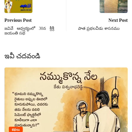
Previous Post
Next Post
జవివే ఆధ్వర్యంలో 30న శ్రీశ్రీ
పాత ప్రభలవీడు శాసనము
జయంతి సభ
ఇవీ చదవండి
కథలు