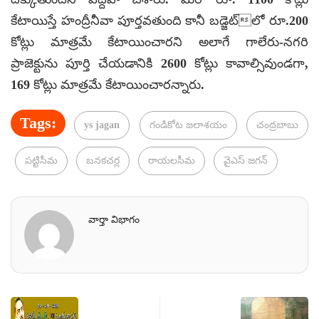
కేటాయిస్తే హంద్రీనీవా పూర్తవతుంది కానీ బడ్జెట్లో రూ.200
కోట్లు మాత్రమే కేటాయించారని అలాగే గాలేరు-నగరి
ప్రాజెక్టును పూర్తి చేయడానికి 2600 కోట్లు కావాల్సివుండగా,
169 కోట్లు మాత్రమే కేటాయించారన్నారు.
Tags:
ys jagan
గండికోట జలాశయం
చంద్రబాబు
పట్టిసీమ
బనకచర్ల
రాయలసీమ
వైఎస్ జగన్
వార్తా విభాగం