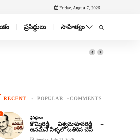
Friday, August 7, 2026
ాటకం
ప్రసిద్ధులు
సాహిత్యం
RECENT
POPULAR
COMMENTS
1
ప్రసిద్ధులు
కొమ్మిరెడ్డి విశ్వమోహనరెడ్డి –
జనమనే నీళ్ళలో బతికిన చేప
Sunday, July 12, 2026