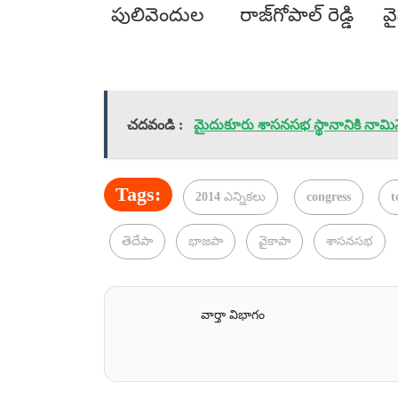
పులివెందుల
రాజ్‌గోపాల్ రెడ్డి
వ
చదవండి :
మైదుకూరు శాసనసభ స్థానానికి నామినేష
Tags:
2014 ఎన్నికలు
congress
t
తెదేపా
భాజపా
వైకాపా
శాసనసభ
వార్తా విభాగం