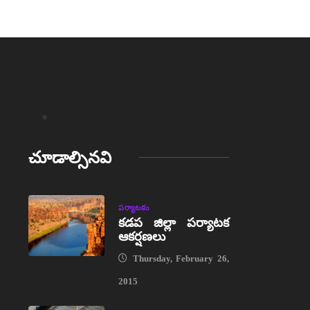
చూడాల్సినవి
పర్యాటకం
కడప జిల్లా పర్యాటక
ఆకర్షణలు
Thursday, February 26,
2015