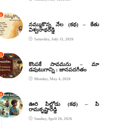
2
కథలు
నమ్ముకొన్న నేల (కథ) – కేతు
విశ్వనాథరెడ్డి
Saturday, July 11, 2026
3
జానపద గీతాలు
కొంపకే సావమను – మా
డవుటుగాన్ని : జానపదగీతం
Monday, May 4, 2026
4
కథలు
ఊరి పిల్లోడు (కథ) – పి
రామకృష్ణారెడ్డి
Sunday, April 26, 2026