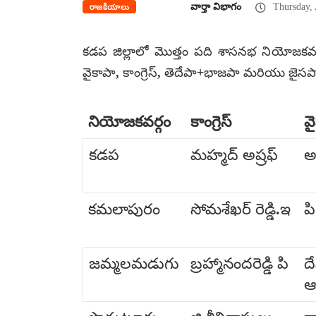
వార్తా విభాగం
Thursday, 
రాజకీయాలు
కడప జిల్లాలో మొత్తం పది శాసనభ నియోజకవర్
వైకాపా, కాంగ్రెస్, తెదేపా+భాజపా మరియు జైస
నియోజకవర్గం
కాంగ్రెస్
వ
కడప
మహ్మద్ అష్రఫ్
అ
కమలాపురం
సోమశేఖర్ రెడ్డి.ఇ
పి
జమ్మలమడుగు
బ్రహ్మానందరెడ్డి పి
ద
ఆ