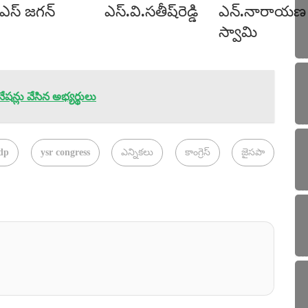
ైఎస్ జగన్
ఎస్.వి.సతీష్‌రెడ్డి
ఎన్.నారాయణ
స్వామి
న్లు వేసిన అభ్యర్థులు
dp
ysr congress
ఎన్నికలు
కాంగ్రెస్
జైసపా