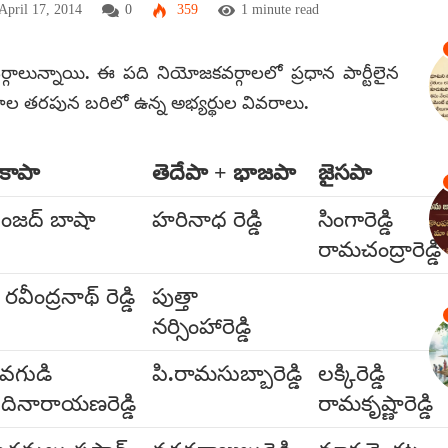
April 17, 2014
0
359
1 minute read
గాలున్నాయి. ఈ పది నియోజకవర్గాలలో ప్రధాన పార్టీలైన
పాల తరపున బరిలో ఉన్న అభ్యర్థుల వివరాలు.
ైకాపా
తెదేపా + భాజపా
జైసపా
ంజద్ బాషా
హరినాధ రెడ్డి
సింగారెడ్డి
రామచంద్రారెడ్డి
 రవీంద్రనాథ్ రెడ్డి
పుత్తా
నర్సింహారెడ్డి
ేవగుడి
పి.రామసుబ్బారెడ్డి
లక్కిరెడ్డి
దినారాయణరెడ్డి
రామకృష్ణారెడ్డి