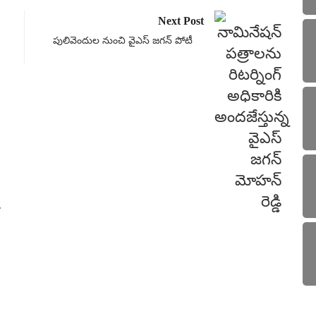
Next Post
పులివెందుల నుంచి వైఎస్ జగన్ పోటీ
చరిత్
వైఎస్
4
Sa