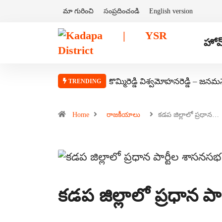
మా గురించి
సంప్రదించండి
English version
హోమ
కొమ్మిరెడ్డి విశ్వమోహనరెడ్డి – జనమ
TRENDING
Home
రాజకీయాలు
కడప జిల్లాలో ప్రధాన…
కడప జిల్లాలో ప్రధాన పా