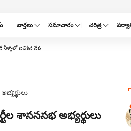
్
వార్తలు
సమాచారం
చరిత్ర
పర్య
నే నీళ్ళలో బతికిన చేప
ర్టీల శాసనసభ అభ్యర్థులు