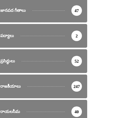
జానపద గీతాలు
47
పద్యాలు
2
ప్రసిద్ధులు
52
రాజకీయాలు
247
రాయలసీమ
40