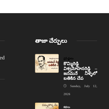
తాజా చేర్పులు
ed
ప్రసిద్ధులు
కొమ్మిరెడ్డి
విశ్వమోహనరెడ్డి –
జనమనే నీళ్ళలో
బతికిన చేప
Sunday, July 12,
2026
కథలు