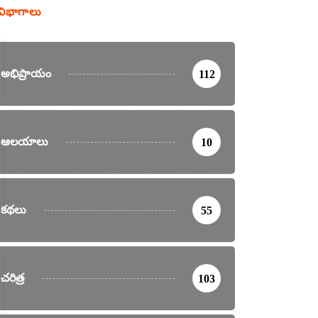
విభాగాలు
అభిప్రాయం
112
ఆలయాలు
10
కథలు
55
చరిత్ర
103