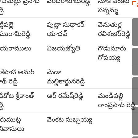
ాచమల్లు ప్రసాద్
వరదరాజులురెడ్డి
నూక వెంకట
్డి
సన్నమ్మ
్టిపల్లె
పుట్టా సుధాకర్
వెనుతుర్ల
ఘురామిరెడ్డి
యాదవ్
రవిశంకర్‌రెడ్డి
యరాములు
విజయజ్యోతి
గొడునూరు
గోపయ్య
కేపాటి అమర్
మేడా
థ్ రెడ్డి
మల్లికార్జునరెడ్డి
ికోట శ్రీకాంత్
ఆర్ రమేష్‌రెడ్డి
మండిపల్లి
్డి
రాంప్రసాద్ రెడ్డి
ొరుముట్ల
వెంకట సుబ్బయ్య
రీనివాసులు