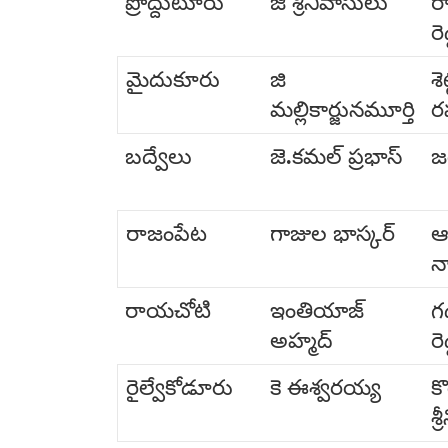
ప్రొద్దుటూరు
జి శ్రీనివాసులు
ర
రెడ
మైదుకూరు
జి
శెట
మల్లికార్జునమూర్తి
ర
బద్వేలు
జె.కమల్ ప్రభాస్
జ
రాజంపేట
గాజుల భాస్కర్
ఆ
నా
రాయచోటి
ఇంతియాజ్
గడ
అహ్మద్
రెడ
రైల్వేకోడూరు
కె ఈశ్వరయ్య
క
శ్