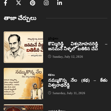
తాజా చేర్పులు
ప్రసిద్ధులు
కొమ్మిరెడ్డి విశ్వమోహనరెడ్డి –
జనమనే నీళ్ళలో బతికిన చేప
Sunday, July 12, 2026
కథలు
నమ్ముకొన్న నేల (కథ) – కేతు
విశ్వనాథరెడ్డి
Saturday, July 11, 2026