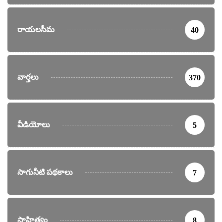
రాయలసీమ
40
వార్తలు
370
వీడియోలు
5
సాగునీటి పథకాలు
7
సాహిత్యం
8