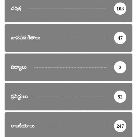
చరిత్ర
103
జానపద గీతాలు
47
పద్యాలు
2
ప్రసిద్ధులు
52
రాజకీయాలు
247