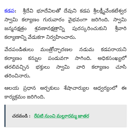
కడప
: శ్రీదేవి భూదేవిలతో దేవుని కడప శ్రీలక్ష్మీవేంకటేశ్వర
స్వామి కల్యాణం గురువారం వైభవంగా జరిగింది. స్వామి
జన్మనక్షత్రం శ్రవణానక్షత్రాన్ని పురస్కరించుకుని శ్రీవారి
కల్యాణాన్ని వేడుకగా నిర్వహించారు.
వేదపండితులు మంత్రోచ్ఛారణల నడుమ కడపరాయని
కల్యాణం కన్నుల పండువగా సాగింది. అధికసంఖ్యలో
తరలివచ్చిన భక్తులు స్వామి వారి కల్యాణం చూసి
తరించినారు.
ఆలయ ప్రధాన అర్చకులు శేషాచార్యుల ఆధ్వర్యంలో ఈ
కార్యక్రమం జరిగింది.
చదవండి :
రేపటి నుంచి మల్లూరమ్మ జాతర