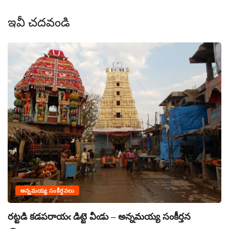
ఇవీ చదవండి
ఏ
అన్నమయ్య సంకీర్తనలు
రట్టడి కడపరాయఁ డిట్టె వీఁడు – అన్నమయ్య సంకీర్తన