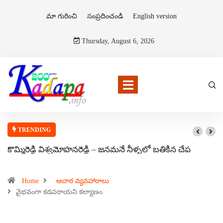
మా గురించి
సంప్రదించండి
English version
Thursday, August 6, 2026
TRENDING
కొమ్మిరెడ్డి విశ్వమోహనరెడ్డి – జనమనే నీళ్ళలో బతికిన చేప
Home
ఆచార వ్యవహారాలు
వైభవంగా కడపరాయని కల్యాణం