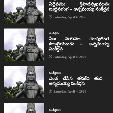
ఏదైవము శ్రీపాదన్నఖమునఁ
బుట్టినగంగ – అన్నమయ్య సంకీర్తన
Saturday, April 4, 2026
సంకీర్తనలు
ఏణ నయనల చూపులెంత
సొబగైయుండు – అన్నమయ్య
సంకీర్తన
Saturday, April 4, 2026
సంకీర్తనలు
ఎంత చేసిన తనకేది తుద –
అన్నమయ్య సంకీర్తన
Saturday, April 4, 2026
సంకీర్తనలు