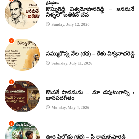
ప్రసిద్ధులు
కొమ్మిరెడ్డి విశ్వమోహనరెడ్డి – జనమనే
నీళ్ళలో బతికిన చేప
Sunday, July 12, 2026
2
కథలు
నమ్ముకొన్న నేల (కథ) – కేతు విశ్వనాథరెడ్డి
Saturday, July 11, 2026
3
జానపద గీతాలు
కొంపకే సావమను – మా డవుటుగాన్ని :
జానపదగీతం
Monday, May 4, 2026
4
కథలు
ఊరి పిల్లోడు (కథ) – పి రామకృష్ణారెడ్డి