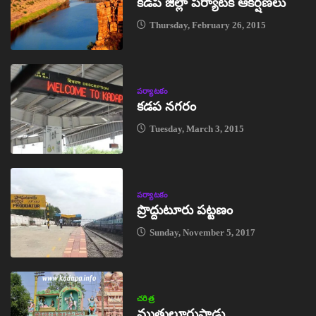
కడప జిల్లా పర్యాటక ఆకర్షణలు
Thursday, February 26, 2015
పర్యాటకం
కడప నగరం
Tuesday, March 3, 2015
పర్యాటకం
ప్రొద్దుటూరు పట్టణం
Sunday, November 5, 2017
చరిత్ర
ముత్తులూరుపాడు