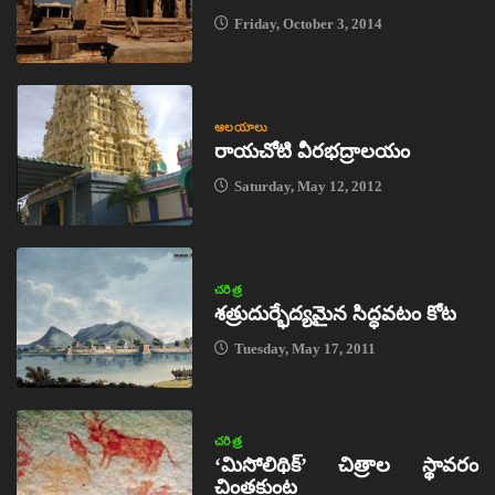
Friday, October 3, 2014
ఆలయాలు
రాయచోటి వీరభద్రాలయం
Saturday, May 12, 2012
చరిత్ర
శత్రుదుర్భేద్యమైన సిద్ధవటం కోట
Tuesday, May 17, 2011
చరిత్ర
‘మిసోలిథిక్‌’ చిత్రాల స్థావరం
చింతకుంట