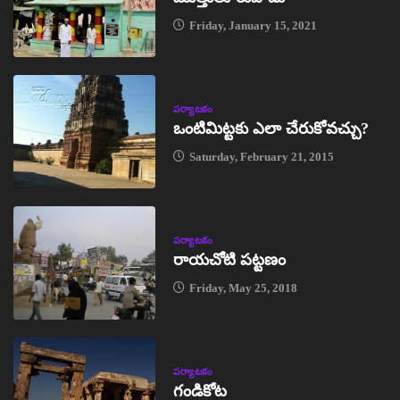
Friday, January 15, 2021
పర్యాటకం
ఒంటిమిట్టకు ఎలా చేరుకోవచ్చు?
Saturday, February 21, 2015
పర్యాటకం
రాయచోటి పట్టణం
Friday, May 25, 2018
పర్యాటకం
గండికోట