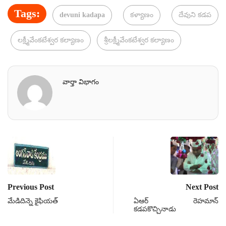
Tags:
devuni kadapa
కళ్యాణం
దేవుని కడప
లక్ష్మీవేంకటేశ్వర కల్యాణం
శ్రీలక్ష్మీవేంకటేశ్వర కల్యాణం
వార్తా విభాగం
Previous Post
Next Post
మేడిదిన్నె కైఫియత్
ఏఆర్‌ రెహమాన్‌
కడపకొచ్చినాడు