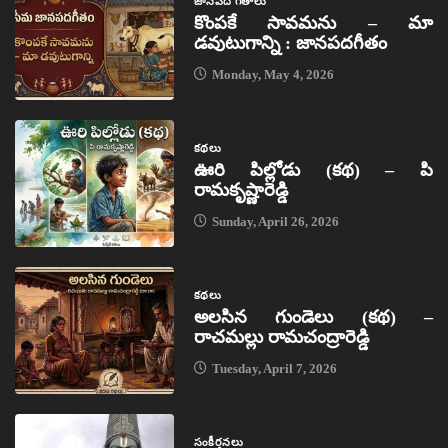
జానపద గీతాలు
కొంపకే సావమను – మా
డవుటుగాన్ని : జానపదగీతం
Monday, May 4, 2026
కథలు
ఊరి పిల్లోడు (కథ) – పి
రామకృష్ణారెడ్డి
Sunday, April 26, 2026
కథలు
అలసిన గుండెలు (కథ) –
రాచమల్లు రామచంద్రారెడ్డి
Tuesday, April 7, 2026
సంకీర్తనలు