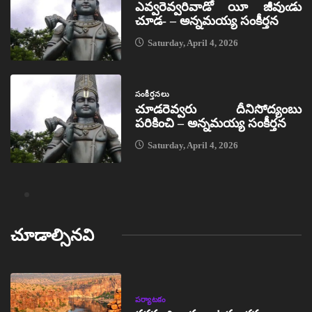
ఎవ్వరెవ్వరివాడో యీ జీవుఁడు
చూడ- – అన్నమయ్య సంకీర్తన
Saturday, April 4, 2026
సంకీర్తనలు
చూడరెవ్వరు దీనిసోద్యంబు
పరికించి – అన్నమయ్య సంకీర్తన
Saturday, April 4, 2026
చూడాల్సినవి
పర్యాటకం