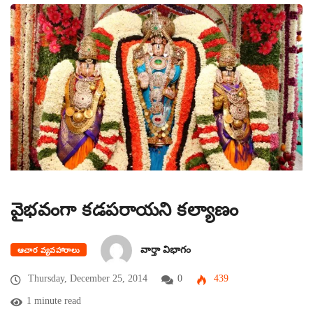
వైభవంగా కడపరాయని కల్యాణం
వార్తా విభాగం
ఆచార వ్యవహారాలు
Thursday, December 25, 2014
0
439
1 minute read