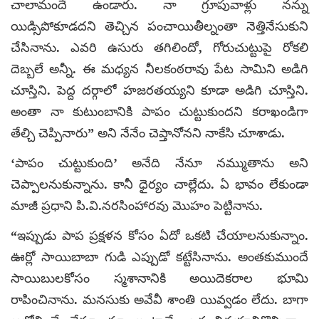
చాలామందే ఉండారు. నా గ్రూపువాళ్లు నన్ను
యిడ్సిపోకూడదని తెచ్చిన పంచాయితీల్నంతా నెత్తినేసుకుని
చేసినాను. ఎవరి ఉసురు తగిలిందో, గోరుచుట్టుపై రోకలి
దెబ్బలే అన్నీ. ఈ మధ్యన నీలకంఠరావు పేట సామిని అడిగి
చూస్తిని. పెద్ద దర్గాలో హజరతయ్యని కూడా అడిగి చూస్తిని.
అంతా నా కుటుంబానికి పాపం చుట్టుకుందని కరాఖండిగా
తేల్చి చెప్పినారు” అని నేనేం చెప్తానోనని నాకేసి చూశాడు.
‘పాపం చుట్టుకుంది’ అనేది నేనూ నమ్ముతాను అని
చెప్పాలనుకున్నాను. కానీ ధైర్యం చాల్లేదు. ఏ భావం లేకుండా
మాజీ ప్రధాని పి.వి.నరసింహారవు మొహం పెట్టినాను.
“ఇప్పుడు పాప ప్రక్షళన కోసం ఏదో ఒకటి చేయాలనుకున్నాం.
ఊర్లో సాయిబాబా గుడి ఎప్పుడో కట్టేసినాను. అంతకుముందే
సాయిబులకోసం స్మశానానికి అయిదెకరాల భూమి
రాపించినాను. మనసుకు అవేవీ శాంతి యివ్వడం లేదు. బాగా