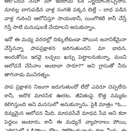
ఆలోచించే నేనూ మా ఇంటామే ఒక నిర్ణయానికొచ్చినాం.
మావల్ల బాగుపడిన వాళ్ల సంగతి పక్కన బెట్తే – బాధ పడిన
వాళ్ల గురించి ఆలోచిస్తూ సాయంకానీ, యింగొకటి కానీ చేస్తే
గిస్తే సాటి మనుషులకే చేయాలని అనుకున్నాం.
ఇదో ఈ మధ్య వరదల్లో దిక్కులేకుండా పోయిన జనానికేమైనా
చేస్తేనన్నా పాపప్రక్షాళన జరిగుతుందని మా భావన.
అందుకోసం ఇరవై లచ్చలు ఖర్చు పెట్టాలనుకున్నా. మంచి
ఆలోచనే చేసినాం అంటావా సారూ?” అని గ్లాసుతో నీరు
తాగినాడు మునిరత్నం.
పాప ప్రక్షాళన నిజంగా జరుగుతుందో లేదో ఎవరూ చెప్పలేరు
కానీ, అదొక మానసిక ఊరట. జీవితంపై కొత్త నమ్మకం
కలిగిస్తుంది అని మనసులో అనుకున్నాను. పైకి మాత్రం “ఓ…
దివ్యమైన ఆలోచన మీది. మానవసేవే మాధవ సేవ అని కదా
పెద్దలు అంటారు. కానీ ఈ మధ్యనే వ్యాపారాలు పోయి,
ఎలెక్షన్లలో ఓడిపోయి కోట్లు పోగొట్టుకున్నారు కదా మీరు. ఈ