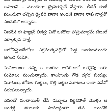
ఆపాలని – ముందుగా డ్రైవరుపైనే వేస్తారు. లీడర్ కంటే
ముందుగా చచ్చేది డ్రైవరే బావా! అందుకే బావా! నాకు వాళ్లతో
ఎందుకు” అన్నాడు.
నిజమే! ఈ ఫ్యాక్షన్ లీడర్లు ఏదో ఒకరోజు పోస్టుమార్టమ్ టేబుల్
ఎక్కాల్సిన వాళ్లే.
ఆలోచిస్తుండేలోగా ఎర్రముక్కపల్లెలో పెద్ద బంగళాముందు
ఆగింది సుమో.
సువిశాలంగా ఉన్న ఆ బంగళా ఆవరణలో ఒకవైపు ఆరు
సుమోలు నుంచున్నాయ్. కాంపౌండు గోడ దగ్గర బియ్యం
మూటలు, బోకుల గుట్టలు, కొత్త బట్టల మూటలు ఇంకా ఎవేవో
సరుకులున్నాయ్.
ఎవరిదో పంచాయితీ చేసి డబ్బులు కట్టకపోతే మొత్తం ఆ
అంగళ్ల తాలూకు సామాన్లంతా తన యింటికి