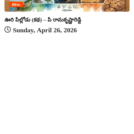
కథలు
త
ఊరి పిల్లోడు (కథ) – పి రామకృష్ణారెడ్డి
Sunday, April 26, 2026