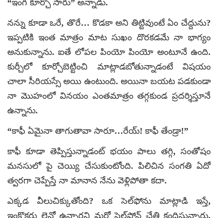
“ఇంగ కూర్చో సారు” అన్నాడు.
నన్ను కూడా ఒరే, తొరే… కొడకా అని తిట్టివుంటే ఏం చేద్దును?
ఇప్పటికి ఇంత మాత్రం మాట సుఖం దొరకడమే నా భాగ్యం
అనుకున్నాను. ఐతే లోపల పింయో పింయో అంటూనే ఉంది.
కుర్చీలో కూర్చోబెట్టించి మాట్లాడబోతున్నాడంటే విషయం
చాలా సీరియస్సే అయి ఉంటుంది. అయినా బయట పడకుండా
నా మొహంలో వినయం ఎంతమాత్రం తగ్గకుండ ప్రదర్శిస్తూనే
ఉన్నాను.
“కాఫీ ఏమైనా తాగుతావా సారూ…రేయ్! కాఫీ తేండ్రా!”
కాఫీ కూడా తెప్పిస్తున్నాడంట్ భయం పాలు తగ్గి, సంతోషం
మనసులో పై చెయ్యి చేసుకుంటోంది. పిలిచిన సంగతి ఏదో
త్వరగా చెప్పేస్తే నా మానాన నేను వెళ్లిపోతా కదా.
ఎక్కడ వీలుచిక్కుతోంది? ఒక సెల్‌ఫోను మాట్లాడి ఇస్తే,
ఇంకొకరు లైన్లో ఉన్నారని మరో సెల్‌ఫోన్ చేతి కందిస్తున్నారు.