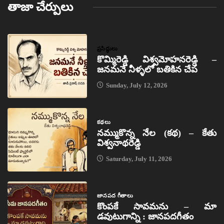
తాజా చేర్పులు
ప్రసిద్ధులు
కొమ్మిరెడ్డి విశ్వమోహనరెడ్డి –
జనమనే నీళ్ళలో బతికిన చేప
Sunday, July 12, 2026
కథలు
నమ్ముకొన్న నేల (కథ) – కేతు
విశ్వనాథరెడ్డి
Saturday, July 11, 2026
జానపద గీతాలు
కొంపకే సావమను – మా
డవుటుగాన్ని : జానపదగీతం