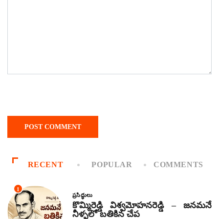
RECENT
POPULAR
COMMENTS
1
ప్రసిద్ధులు
కొమ్మిరెడ్డి విశ్వమోహనరెడ్డి – జనమనే
నీళ్ళలో బతికిన చేప