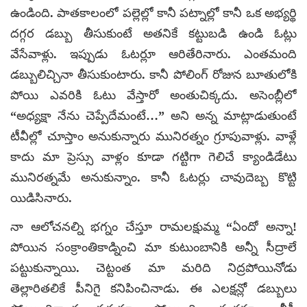
ఉండింది. పాతకాలంలో పల్లెల్లో కానీ పట్నాల్లో కానీ ఒక అభ్యర్థి
దగ్గర డబ్బు తీసుకుంటే అతనికే కట్టుబడి ఉండి ఓట్లు
వేసేవాళ్లు. ఇప్పుడు ఓటర్లూ ఆరితేరినారు. ఎంతమంది
డబ్బులిచ్చినా తీసుకుంటారు. కానీ పోలింగ్ రోజున బూతులోకి
పోయి ఎవరికి ఓటు వేస్తారో అంతుచిక్కదు. అసెంబ్లీలో
“అధ్యక్షా నేను చెప్పేదేమంటే…” అని అన్న మాట్లాడుతుంటే
టీవీల్లో చూస్తాం అనుకున్నారు మునిరత్నం గ్రూపువాళ్లు. వాళ్లే
కాదు మా ప్రెస్సు వాళ్లం కూడా గట్టిగా గెలిచే క్యాండిడేటు
మునిరత్నమే అనుకున్నాం. కానీ ఓటర్లు చావుదెబ్బ కొట్టి
యిడిసినారు.
నా ఆలోచనల్ని భగ్నం చేస్తూ రామలక్షుమ్మ “ఏందో అన్నా!
పోయిన సంక్రాంతికాడ్నించి మా కుటుంబానికి అన్నీ సీద్రాలే
పట్టుకున్నాయి. చెట్టంత మా మరిది నిద్రపోయినోడు
తెల్లారితలికే పీనిగై కనిపించినాడు. ఈ ఎలక్షన్లో డబ్బులు