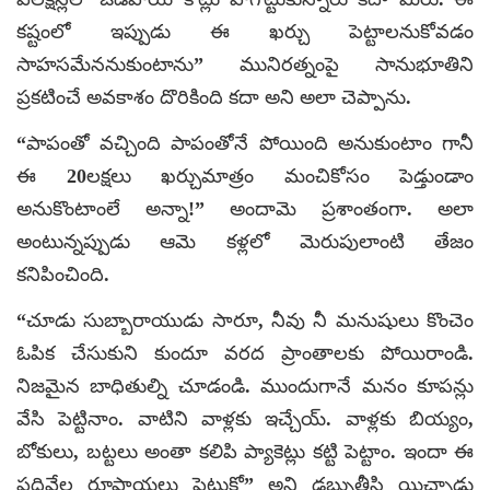
కష్టంలో ఇప్పుడు ఈ ఖర్చు పెట్టాలనుకోవడం
సాహసమేననుకుంటాను” మునిరత్నంపై సానుభూతిని
ప్రకటించే అవకాశం దొరికింది కదా అని అలా చెప్పాను.
“పాపంతో వచ్చింది పాపంతోనే పోయింది అనుకుంటాం గానీ
ఈ 20లక్షలు ఖర్చుమాత్రం మంచికోసం పెడ్తుండాం
అనుకొంటాంలే అన్నా!” అందామె ప్రశాంతంగా. అలా
అంటున్నప్పుడు ఆమె కళ్లలో మెరుపులాంటి తేజం
కనిపించింది.
“చూడు సుబ్బారాయుడు సారూ, నీవు నీ మనుషులు కొంచెం
ఓపిక చేసుకుని కుందూ వరద ప్రాంతాలకు పోయిరాండి.
నిజమైన బాధితుల్ని చూడండి. ముందుగానే మనం కూపన్లు
వేసి పెట్టినాం. వాటిని వాళ్లకు ఇచ్చేయ్. వాళ్లకు బియ్యం,
బోకులు, బట్టలు అంతా కలిపి ప్యాకెట్లు కట్టి పెట్టాం. ఇందా ఈ
పదివేల రూపాయలు పెట్టుకో” అని డబ్బుతీసి యిచ్చాడు