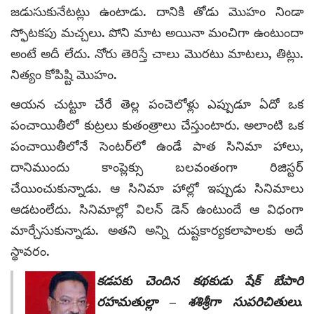
జడుసుకునేటట్లు ఉంటాడు. దానికి తోడు మొహం నిండా
స్ఫోటకపు మచ్చలు. పోని మాట అయినా మంచిగా ఉంటుందా
అంటే అదీ లేదు. నోరు తెరిస్తే చాలు మొరటు మాటలు, తిట్లు.
నిత్యం కోపిష్టి మొహం.
ఆయన చుట్టూ చేరే తెల్ల పంచెలోళ్లు ఎప్పుడూ ఏదో ఒక
పంచాయితీలో కుట్రలు కుతంత్రాలు చేస్తుంటారు. అలాంటి ఒక
పంచాయితీలోనే సెంటర్‌లో ఉండే పాత సినిమా హాలు,
దానిముందు కాంప్లెక్సు బలవంతంగా రిజిస్టర్
చేయించుకున్నాడు. ఆ సినిమా హాల్లో ఇప్పుడు సినిమాలు
ఆడటంలేదు. సినిమాల్లో విలన్ డెన్ ఉంటుందే ఆ విధంగా
మార్చేసుకున్నాడు. అతని అన్ని దుష్టకార్యకలాపాలకు అదే
స్థావరం.
కడపకు చెందిన కథకుడు షేక్‌ బేపారి
రహమతుల్లా – శశిశ్రీగా సుపరిచితులు.