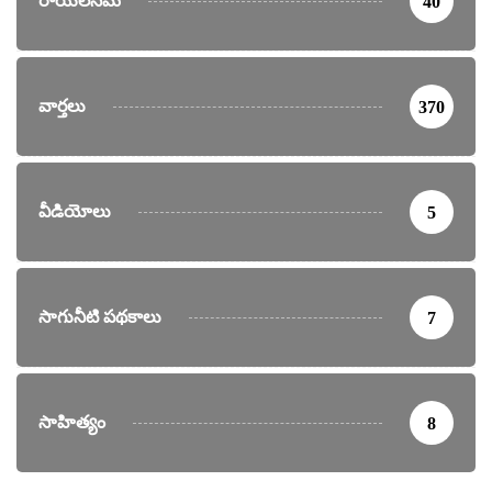
రాయలసీమ
40
వార్తలు
370
వీడియోలు
5
సాగునీటి పథకాలు
7
సాహిత్యం
8