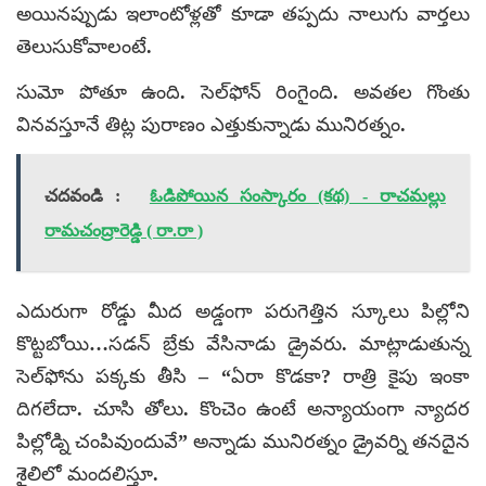
అయినప్పుడు ఇలాంటోళ్లతో కూడా తప్పదు నాలుగు వార్తలు
తెలుసుకోవాలంటే.
సుమో పోతూ ఉంది. సెల్‌ఫోన్ రింగైంది. అవతల గొంతు
వినవస్తూనే తిట్ల పురాణం ఎత్తుకున్నాడు మునిరత్నం.
చదవండి :
ఓడిపోయిన సంస్కారం (కథ) - రాచమల్లు
రామచంద్రారెడ్డి ( రా.రా )
ఎదురుగా రోడ్డు మీద అడ్డంగా పరుగెత్తిన స్కూలు పిల్లోని
కొట్టబోయి…సడన్ బ్రేకు వేసినాడు డ్రైవరు. మాట్లాడుతున్న
సెల్‌ఫోను పక్కకు తీసి – “ఏరా కొడకా? రాత్రి కైపు ఇంకా
దిగలేదా. చూసి తోలు. కొంచెం ఉంటే అన్యాయంగా న్యాదర
పిల్లోడ్ని చంపివుందువే” అన్నాడు మునిరత్నం డ్రైవర్ని తనదైన
శైలిలో మందలిస్తూ.