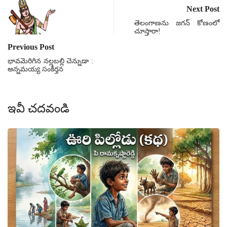
Next Post
తెలంగాణను జగన్ కోణంలో
చూస్తారా!
Previous Post
భావమెరిగిన నల్లబల్లి చెన్నుడా :
అన్నమయ్య సంకీర్తన
ఇవీ చదవండి