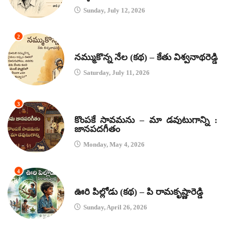
Sunday, July 12, 2026
2
కథలు
నమ్ముకొన్న నేల (కథ) – కేతు విశ్వనాథరెడ్డి
Saturday, July 11, 2026
3
జానపద గీతాలు
కొంపకే సావమను – మా డవుటుగాన్ని :
జానపదగీతం
Monday, May 4, 2026
4
కథలు
ఊరి పిల్లోడు (కథ) – పి రామకృష్ణారెడ్డి
Sunday, April 26, 2026