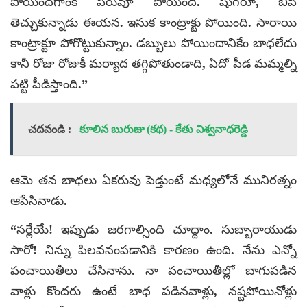
పోయిందిగాంక పరువూ పోయింది. షుగరూ, బీపీ
తెచ్చుకున్నాడు ఈయన. ఇసుక కాంట్రాక్టు పోయింది. సారాయి
కాంట్రాక్టూ పోగొట్టుకున్నాం. డబ్బులు పోయిందానికేం బాధలేదు
కానీ రోజు రోజుకీ మర్యాద తగ్గిపోతుండాది, ఏదో పీడ మమ్మల్ని
పట్టి పీడిస్తాంది.”
చదవండి :
కూలిన బురుజు (కథ) - కేతు విశ్వనాధరెడ్డి
ఆమె తన బాధలు ఏకరువు పెడ్తుంటే మధ్యలోనే మునిరత్నం
ఆపేసినాడు.
“సర్లేయే! ఇప్పుడు జరగాల్సింది చూద్దాం. సుబ్బారాయుడు
సారో! నిన్ను పిలవనంపడానికి కారణం ఉంది. నేను ఎన్నో
పంచాయితీలు చేసినాను. నా పంచాయితీల్లో బాగుపడిన
వాళ్లు కొందరు ఉంటే బాధ పడినవాళ్లు, నష్టపోయినోళ్లు