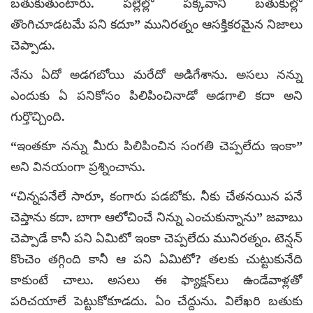
బతుకుతుంటారు. పల్లెల్లో పక్కవాని బతుకుల్లో
తొంగిచూడటమే పని కదూ” మునిరత్నం ఆసక్తికరమైన నిజాలు
చెప్పాడు.
నేను ఏదో అడగబోయి మరేదో అడిగేశాను. అసలు నన్ను
ఎందుకు ఏ పనికోసం పిలిపించినాడో అడగాలి కదా అని
గుర్తొచ్చింది.
“ఇంతకూ నన్ను మీరు పిలిపించిన సంగతి చెప్పలేదు ఇంకా”
అని వినయంగా ప్రశ్నించాను.
“చిన్నపనేలే సారూ, కంగారు పడబోకు. నీకు చేతనయిన పనే
చెప్తాను కదా. బాగా ఆలోచించే నిన్ను ఎంచుకున్నాను” జవాబు
చెప్పాడే కానీ పని ఏమిటో ఇంకా చెప్పలేదు మునిరత్నం. టెన్షన్
కొంచెం తగ్గింది కానీ ఆ పని ఏమిటో? తలకు చుట్టుకునేది
కాకుంటే చాలు. అసలు ఈ ఫ్యాక్షన్‌లు ఉండేవాళ్లతో
పరిచయాలే పెట్టుకోకూడదు. ఏం చేద్దును. విలేఖరి బతుకు