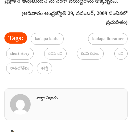
ప్రక్షాళన అవుతుందని మౌనంగా బయల్దేరాను అక్కడ్నించి.
(ఆదివారం ఆంధ్రజ్యోతి 29, నవంబర్, 2009 సంచికలో
ప్రచురితం)
Tags:
kadapa katha
kadapa literature
short story
కడప కథ
కడప కథలు
కథ
రాతిలోతేమ
శశిశ్రీ
వార్తా విభాగం