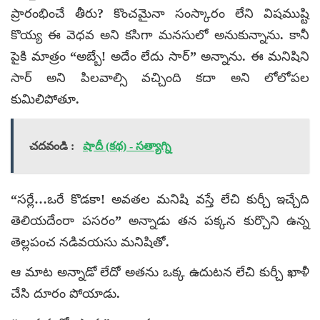
ప్రారంభించే తీరు? కొంచమైనా సంస్కారం లేని విషముష్టి
కొయ్య ఈ వెధవ అని కసిగా మనసులో అనుకున్నాను. కానీ
పైకి మాత్రం “అబ్బే! అదేం లేదు సార్” అన్నాను. ఈ మనిషిని
సార్ అని పిలవాల్సి వచ్చింది కదా అని లోలోపల
కుమిలిపోతూ.
చదవండి :
షాదీ (కథ) - సత్యాగ్ని
“సర్లే…ఒరే కొడకా! అవతల మనిషి వస్తే లేచి కుర్చీ ఇచ్చేది
తెలియదేంరా పసరం” అన్నాడు తన పక్కన కుర్చొని ఉన్న
తెల్లపంచ నడివయసు మనిషితో.
ఆ మాట అన్నాడో లేదో అతను ఒక్క ఉదుటన లేచి కుర్చీ ఖాళీ
చేసి దూరం పోయాడు.