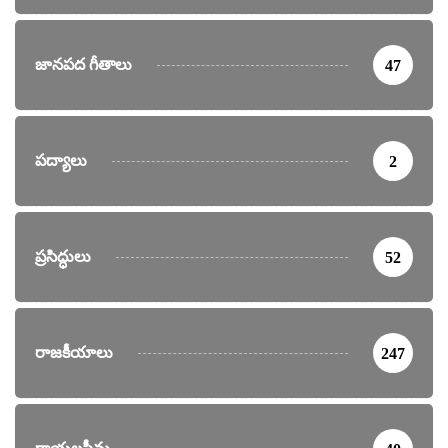
జానపద గీతాలు
47
పద్యాలు
2
ప్రసిద్ధులు
52
రాజకీయాలు
247