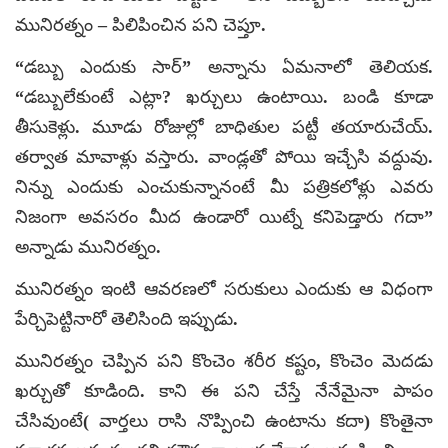
మునిరత్నం – పిలిపించిన పని చెప్తూ.
“డబ్బు ఎందుకు సార్” అన్నాను ఏమనాలో తెలియక.
“డబ్బులేకుంటే ఎట్లా? ఖర్చులు ఉంటాయి. బండి కూడా
తీసుకెళ్లు. మూడు రోజుల్లో బాధితుల పట్టీ తయారుచేయ్.
తర్వాత మావాళ్లు వస్తారు. వాండ్లతో పోయి ఇచ్చేసి వద్దువు.
నిన్ను ఎందుకు ఎంచుకున్నానంటే మీ పత్రికలోళ్లు ఎవరు
నిజంగా అవసరం మీద ఉండారో యిట్నే కనిపెడ్తారు గదా”
అన్నాడు మునిరత్నం.
మునిరత్నం ఇంటి ఆవరణలో సరుకులు ఎందుకు ఆ విధంగా
పేర్చిపెట్టినారో తెలిసింది ఇప్పుడు.
మునిరత్నం చెప్పిన పని కొంచెం శరీర కష్టం, కొంచెం మెదడు
ఖర్చుతో కూడింది. కాని ఈ పని చేస్తే నేనేమైనా పాపం
చేసివుంటే( వార్తలు రాసి నొప్పించి ఉంటాను కదా) కొంతైనా