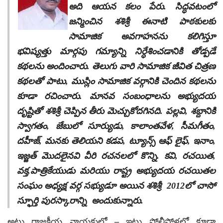
అది ఆయన కలం పేరు. సిద్ధవటంలో
జన్మించిన శశిశ్రీ ఈనాటి పాఠకులకు
సామాజిక అవగాహనను కలిగిస్తూ
భవిష్యత్తు మార్గపు గమ్యాన్ని నిర్ధేశించడానికి తోడ్పడే
కథలను అందించారు. తెలుగు వారి సామాజిక జీవిత చిత్రణ
కథలతో పాటు, ముస్లిం సామాజిక వర్గానికి చెందిన కథలను
కూడా రచించారు. మానవ సంబంధాలను అభ్యుదయ
దృష్టితో శశిశ్రీ చెప్పిన తీరు మెచ్చుకోదగినది. పల్లవి, శబ్దానికి
స్వాగతం, జేబులో సూర్యుడు, కాలాంతవేళ, సీమగీతం,
దహీజ్‌, మనకు తెలియని కడప, ట్యూన్స్‌ ఆఫ్‌ లైఫ్‌, ఇనాం,
ఇజ్జత్‌ మొదలైనవి వీరి రచనలలో కొన్ని. కవి, రచయిత,
వక్త,పాత్రికేయుడు మరియు రాష్ట్ర అభ్యుదయ రచయితల
సంఘం అధ్యక్ష వర్గ సభ్యుడూ అయిన శశిశ్రీ 2012లో చాసో
స్ఫూర్తి పురస్కారాన్ని అందుకున్నారు.
అటు రాజకీయ నాయకుల్లో – ఇటు పోలీసోళ్లలో కూడా