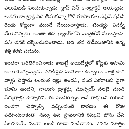
పలుకుబడి పెంచుకున్నాడు. క్లాస్ వన్ కాంట్రాక్టర్ అయ్యాడు.
అతను కాంట్రాక్ట్ ఏది తీసుకున్నా కోటి రూపాయల ఎస్టిమేషన్‌ని
రెండు కోట్లుగా ముందే వేయించాస్తాడు. టెండర్లు ఎవర్నీ
వేయనివ్వడు. అంతా తన గ్యాంగ్‌లోని వాళ్లతోనే వేయిస్తాడు.
పని తనకే దక్కించుకుంటాడు. అది తన రౌడీయిజానికి ఉన్న
కత్తి కరకు పదును.
ఇంతగా బరితెగించినాడు కాబట్టే అయిదేళ్లలో కోట్లకు ఆసామి
అయి కూర్చున్నాడు. పదికి పైన సుమోలు ఉన్నాయి. వాళ్ల ఊరి
వాళ్లు చెప్తారు లంకంత ఇల్లు ఉందని, వంద ఎకరాలకు పైగా
భూమి ఉందని, నాలుగు ట్రాక్టర్లు, ముప్పయ్ నలభై మంది
సేద్యగాళ్లు ఉన్నారని. ఈ మునిరత్నం అనే రాక్షసుని గురించి
ఇంతగా చెప్పాల్సి వచ్చిందంటే కారణం ఈ రోజు
పదిగంటలకంతా నన్ను తన స్థావరానికి రమ్మని ఫోను చేసి
పిలవడమే. సుమో బండి కూడా పంపినాడు. ఎవరు మాత్రం