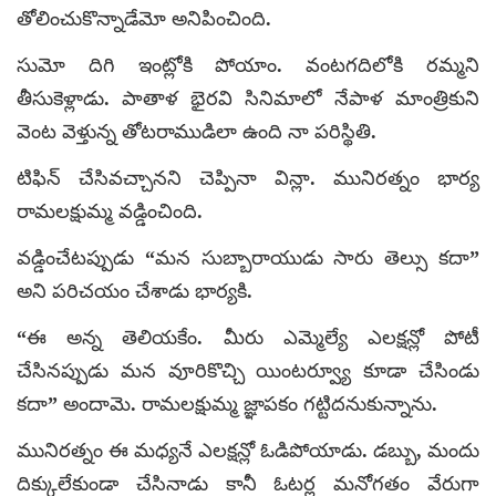
తోలించుకొన్నాడేమో అనిపించింది.
సుమో దిగి ఇంట్లోకి పోయాం. వంటగదిలోకి రమ్మని
తీసుకెళ్లాడు. పాతాళ భైరవి సినిమాలో నేపాళ మాంత్రికుని
వెంట వెళ్తున్న తోటరాముడిలా ఉంది నా పరిస్థితి.
టిఫిన్ చేసివచ్చానని చెప్పినా విన్లా. మునిరత్నం భార్య
రామలక్షుమ్మ వడ్డించింది.
వడ్డించేటప్పుడు “మన సుబ్బారాయుడు సారు తెల్సు కదా”
అని పరిచయం చేశాడు భార్యకి.
“ఈ అన్న తెలియకేం. మీరు ఎమ్మెల్యే ఎలక్షన్లో పోటీ
చేసినప్పుడు మన వూరికొచ్చి యింటర్వ్యూ కూడా చేసిండు
కదా” అందామె. రామలక్షుమ్మ జ్ఞాపకం గట్టిదనుకున్నాను.
మునిరత్నం ఈ మధ్యనే ఎలక్షన్లో ఓడిపోయాడు. డబ్బు, మందు
దిక్కులేకుండా చేసినాడు కానీ ఓటర్ల మనోగతం వేరుగా