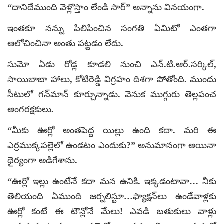
“దానిదేముంది వెళ్లొస్తాం లేండి సార్” అన్నాను వినయంగా.
ఇంతకూ నన్ను పిలిపించిన సంగతి ఏమిటో ఎంతగా
ఆలోచించినా అంతు పట్టడం లేదు.
సుమో ఏడు రోడ్ల కూడలి నుంచి ఎన్.టి.ఆర్.సర్కిల్,
సాయిబాబా హాలు, కోటిరెడ్డి విగ్రహం దిశగా పోతోంది. ముందు
సీటులో గన్‌మాన్ కూర్చున్నాడు. వెనుక ముగ్గురు తెల్లపంచ
అంగరక్షకులు.
“మీకు ఊర్లో అంతపెద్ద యిల్లు ఉంది కదా. మరి ఈ
ఎర్రముక్కపల్లెలో ఉండటం ఎందుకు?” అనుమానంగా అయినా
ధైర్యంగా అడిగేశాను.
“ఊర్లో ఇల్లు ఉంటేనే కదా మన ఉనికి. ఇక్కడంటావా… నీకు
తెలియంది ఏముంది జర్నలిస్టూ…ఫ్యాక్షన్‌లు ఉండేవాళ్లకు
ఊర్లో కంటే ఈ టౌన్లోనే మేలు! ఎవడి బతుకులు వాళ్లు