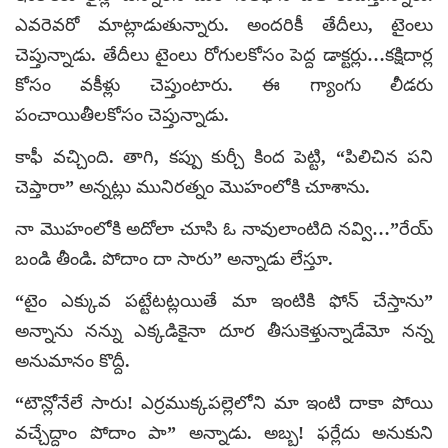
ఎవరెవరో మాట్లాడుతున్నారు. అందరికీ తేదీలు, టైంలు
చెప్తున్నాడు. తేదీలు టైంలు రోగులకోసం పెద్ద డాక్టర్లు…కక్షిదార్ల
కోసం వకీళ్లు చెప్తుంటారు. ఈ గ్యాంగు లీడరు
పంచాయితీలకోసం చెప్తున్నాడు.
కాఫీ వచ్చింది. తాగి, కప్పు కుర్చీ కింద పెట్టి, “పిలిచిన పని
చెప్తారా” అన్నట్లు మునిరత్నం మొహంలోకి చూశాను.
నా మొహంలోకి అదోలా చూసి ఓ నావులాంటిది నవ్వి…”రేయ్
బండి తీండి. పోదాం దా సారు” అన్నాడు లేస్తూ.
“టైం ఎక్కువ పట్టేటట్లయితే మా ఇంటికి ఫోన్ చేస్తాను”
అన్నాను నన్ను ఎక్కడికైనా దూర తీసుకెళ్తున్నాడేమో నన్న
అనుమానం కొద్దీ.
“టౌన్లోనేలే సారు! ఎర్రముక్కపల్లెలోని మా ఇంటి దాకా పోయి
వచ్చేద్దాం పోదాం పా” అన్నాడు. అబ్బ! ఫర్లేదు అనుకుని