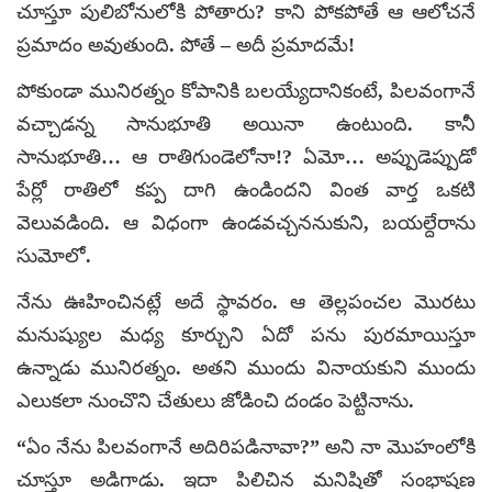
చూస్తూ పులిబోనులోకి పోతారు? కాని పోకపోతే ఆ ఆలోచనే
ప్రమాదం అవుతుంది. పోతే – అదీ ప్రమాదమే!
పోకుండా మునిరత్నం కోపానికి బలయ్యేదానికంటే, పిలవంగానే
వచ్చాడన్న సానుభూతి అయినా ఉంటుంది. కానీ
సానుభూతి… ఆ రాతిగుండెలోనా!? ఏమో… అప్పుడెప్పుడో
పేర్లో రాతిలో కప్ప దాగి ఉండిందని వింత వార్త ఒకటి
వెలువడింది. ఆ విధంగా ఉండవచ్చననుకుని, బయల్దేరాను
సుమోలో.
నేను ఊహించినట్లే అదే స్థావరం. ఆ తెల్లపంచల మొరటు
మనుష్యుల మధ్య కూర్చుని ఏదో పను పురమాయిస్తూ
ఉన్నాడు మునిరత్నం. అతని ముందు వినాయకుని ముందు
ఎలుకలా నుంచొని చేతులు జోడించి దండం పెట్టినాను.
“ఏం నేను పిలవంగానే అదిరిపడినావా?” అని నా మొహంలోకి
చూస్తూ అడిగాడు. ఇదా పిలిచిన మనిషితో సంభాషణ