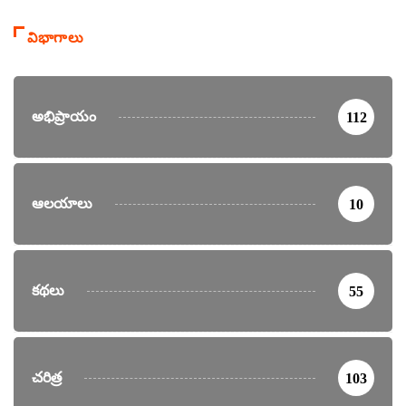
విభాగాలు
అభిప్రాయం
112
ఆలయాలు
10
కథలు
55
చరిత్ర
103