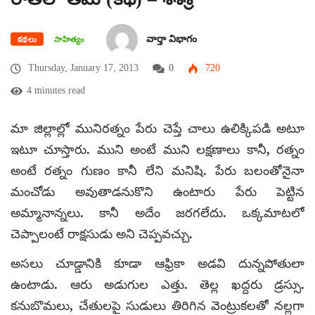
వార్తా విభాగం
కథలు
సాహిత్యం
Thursday, January 17, 2013
0
720
4 minutes read
మా జిల్లాల్లో మునిరత్నం పేరు చెప్తే చాలు ఉలిక్కిపడి అటూ
ఇటూ చూస్తారు. ముని అంటే ముని లక్షణాలు కానీ, రత్నం
అంటే రత్నం గుణం కానీ లేని మనిషి. పేరు బలంతోనైనా
మంచోడు అవుతాడనుకొని ఉంటారు పేరు పెట్టిన
అమ్మానాన్నలు. కానీ అదేం జరగలేదు. ఒక్కమాటలో
చెప్పాలంటే రాక్షసుడు అని చెప్పవచ్చు.
అసలు చూడ్డానికి కూడా ఆఫ్రికా అడవి దున్నపోతులా
ఉంటాడు. ఆరు అడుగుల ఎత్తు. తెల్ల ఖద్దరు డ్రస్సు.
కనుబొమలు, చేతులపై సుడులు తిరిగిన
వెంట్రుకలతో నల్లగా