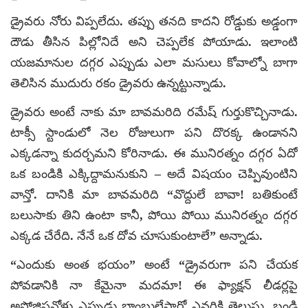
డ్రైవరు నోరు విప్పలేదు. తప్పు తనది కాదని రోడ్డుకు అడ్డంగా
దౌడు తీసిన పిల్లోనిదే అని చెప్పలేక పోయాడు. ఇలాంటి
యజమానుల దగ్గర ఎప్పుడు ఎలా మసులు కోవాల్నో బాగా
తెలిసిన ముదురు రకం డ్రైవరు ఉన్నట్టున్నాడు.
డ్రైవరు అంటే నాకు మా బావమరిది రమేష్ గుర్తుకొచ్చినాడు.
టాక్సీ స్టాండులో నెల రోజులుగా పని దొరక్క ఉండానని
ఎక్కడన్నా కుదర్చమని కోరినాడు. ఈ మునిరత్నం దగ్గర ఏదో
ఒక బండికి ఎక్కిద్దామనుకుని – అదే విషయం చెప్పివుంటిని
వాన్తో. దానికి మా బావమరిది “వొద్దులే బావా! బతికుంటే
బలుసాకు తిని ఉంటా కానీ, పోయి పోయి మునిరత్నం దగ్గర
ఎక్కడ చేరేది. నేనే ఒక దోవ చూసుకుంటాలే” అన్నాడు.
“ఎందుకు అంత భయం” అంటే “డ్రైవరుగా పని చేయక
పోవడానికి నా కేమైనా మదమా! ఈ ఫ్యాక్షన్ లీడర్లపై
అపోజిషనోళ్లు ఎప్పుడు బాంబులేస్తారో ఎవరికి తెలుసు. బండి