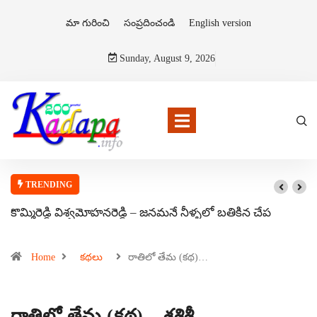
మా గురించి
సంప్రదించండి
English version
Sunday, August 9, 2026
TRENDING
కొమ్మిరెడ్డి విశ్వమోహనరెడ్డి – జనమనే నీళ్ళలో బతికిన చేప
Home
కథలు
రాతిలో తేమ (కథ)…
రాతిలో తేమ (కథ) – శశిశ్రీ