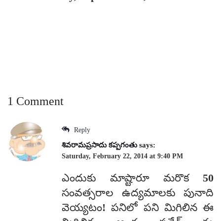
జ
1 Comment
Reply
శివరామప్రసాదు కప్పగంతు
says:
Saturday, February 22, 2014 at 9:40 PM
ఎందుకు మాష్టారూ మరొక 50
సంవత్సరాల ఉద్యమాలకు పునాది
వెయ్యటం! పనిలో పని మిగిలిన ఈ