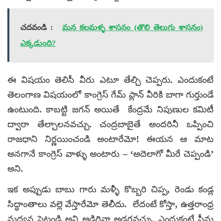
చదవండి :
మన కలమళ్ళ శాసనం (తొలి తెలుగు శాసనం)
ఎక్కడుంది?
ఈ విషయం తెలిసీ వీరు ఎటూ తేల్చి చెప్పరు. ఎందుకంటే
తెలంగాణ విషయంలో కాంగ్రెస్ గేమ్ ప్లాన్ వీరికి బాగా గుర్తుండే
ఉంటుంది. కాబట్టి జగన్ అయితే కేంద్రమే నిపుణుల కమిటీ
ద్వారా తేల్చాలనవచ్చు. చంద్రబాబైతే అందరినీ ఒప్పించి
రాజధాని నిర్ణయించండి అంటారేమో! ఈయన ఆ మాట
అనగానే కాంగ్రెస్ వాళ్ళు అంటారు – ‘అదెలాగో మీరే చెప్పండి’
అని.
ఇక అప్పుడు బాబు గారు మళ్ళీ కొబ్బరి చిప్ప, రెండు కండ్ల
సిద్ధాంతాలు వల్లె వేస్తారేమో తెలీదు. లేదంటే కోస్తా, ఉత్తరాంధ్ర
మధ్యన పెట్టండి అని అడిగినా అడగవచ్చు. ఎందుకంటే సీమ