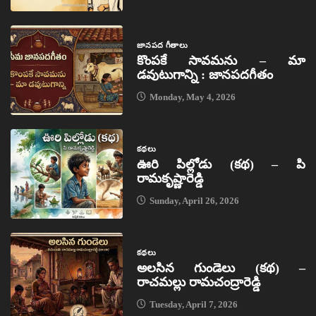
జానపద గీతాలు
కొంపకే సావమను – మా
డవుటుగాన్ని : జానపదగీతం
Monday, May 4, 2026
కథలు
ఊరి పిల్లోడు (కథ) – పి
రామకృష్ణారెడ్డి
Sunday, April 26, 2026
కథలు
అలసిన గుండెలు (కథ) –
రాచమల్లు రామచంద్రారెడ్డి
Tuesday, April 7, 2026