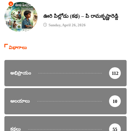
4
కథలు
ఊరి పిల్లోడు (కథ) – పి రామకృష్ణారెడ్డి
Sunday, April 26, 2026
విభాగాలు
అభిప్రాయం
112
ఆలయాలు
10
కథలు
55