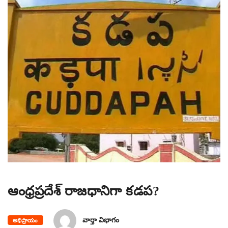
ఆంధ్రప్రదేశ్ రాజధానిగా కడప?
వార్తా విభాగం
అభిప్రాయం