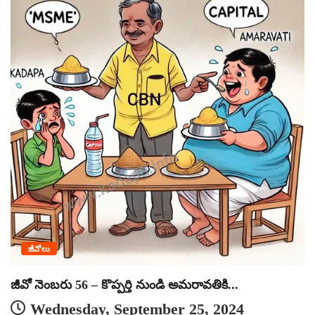
జీవోలు
జీవో నెంబరు 56 – కొప్పర్తి నుండి అమరావతికి...
Wednesday, September 25, 2024