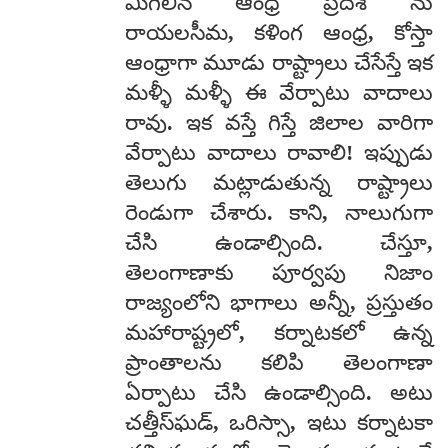
మిగిలిన ఆంధ్ర ప్రదేశ్ ను
రాయలసీమ, కళింగ ఆంధ్ర, కోస్తా
ఆంధ్రాగా మూడు రాష్ట్రాలు చేసేస్తే ఇక
మళ్ళీ మళ్ళీ ఈ వేర్పాటు వాదాలు
రావు. ఇక వస్తే గిస్తే జిలాల వారిగా
వేర్పాటు వాదాలు రావాలి! ఇప్పుడు
తెలుగు మట్లాడుతున్న రాష్ట్రాలు
రెండుగా చేశారు. కాని, నాలుగుగా
చేసి ఉండాల్సింది. చేస్తూ,
తెలంగాణాకు పూర్వపు నిజాం
రాజ్యంలోని భాగాలు అన్నీ, ప్రస్తుతం
మహారాష్ట్రలో, కర్నాటకలో ఉన్న
ప్రాంతాలను కలిపి తెలంగాణా
ఏర్పాటు చేసి ఉండాల్సింది. అటు
చత్తీస్‌ఘడ్, ఒరిస్సా, ఇటు కర్నాటకా