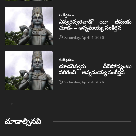
సంకీర్తనలు
ఎవ్వరెవ్వరివాడో యీ జీవుఁడు
చూడ- – అన్నమయ్య సంకీర్తన
Saturday, April 4, 2026
సంకీర్తనలు
చూడరెవ్వరు దీనిసోద్యంబు
పరికించి – అన్నమయ్య సంకీర్తన
Saturday, April 4, 2026
చూడాల్సినవి