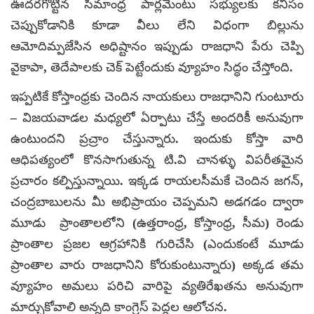
ఊదరగొట్టిన సీమాంధ్ర పార్లమెంటు సభ్యులకు కనీసం
చెప్పుకోడానికి కూడా వీలు లేని విధంగా బిల్లును
ఆమోదిమ్పజేసిన అధిష్టానం ఇప్పుడు రాజధాని పేరు చెప్పి
వైకాపా, తెదేపాలకు చెక్ పెట్టేందుకు వ్యూహం సిద్ధం చేస్తోంది.
ఇప్పటికే కోస్తాంధ్రకు చెందిన నాయకులు రాజధానిని గుంటూరు
– విజయవాడల మధ్యలో ఏర్పాటు చేస్తే అందరికీ అనువుగా
ఉంటుందని ప్రచ్రాం చేస్తున్నారు. ఇందుకు కోస్తా వారి
ఆధిపత్యంలో కొనసాగుతున్న టి.వి చానళ్ళు విపరీతమైన
ప్రచారం కల్పిస్తున్నాయి. ఇక్కడ రాయలసీమకే చెందిన జగన్,
చంద్రబాబులను మీ అభిప్రాయం చెప్పమని అడగడం ద్వారా
మూడు ప్రాంతాలలోని (ఉత్తరాంధ్ర, కోస్తాంధ్ర, సీమ) రెండు
ప్రాంతాల ప్రజల ఆగ్రహానికి గురిచేసి (ఎందుకంటే మూడు
ప్రాంతాల వారు రాజధానిని కోరుకుంటున్నారు) అక్కడ తమ
వ్యూహం అమలు పరిచి వారిపై వ్యతిరేఖతను అనువుగా
మార్చుకోవాలి అన్నది కాంగ్రెస్ పెద్దల ఆలోచన.