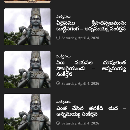
సంకీర్తనలు
ఏదైవము శ్రీపాదన్నఖమునఁ
బుట్టినగంగ – అన్నమయ్య సంకీర్తన
Saturday, April 4, 2026
సంకీర్తనలు
ఏణ నయనల చూపులెంత
సొబగైయుండు – అన్నమయ్య
సంకీర్తన
Saturday, April 4, 2026
సంకీర్తనలు
ఎంత చేసిన తనకేది తుద –
అన్నమయ్య సంకీర్తన
Saturday, April 4, 2026