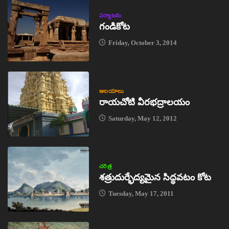
పర్యాటకం
గండికోట
Friday, October 3, 2014
ఆలయాలు
రాయచోటి వీరభద్రాలయం
Saturday, May 12, 2012
చరిత్ర
శత్రుదుర్భేద్యమైన సిద్ధవటం కోట
Tuesday, May 17, 2011