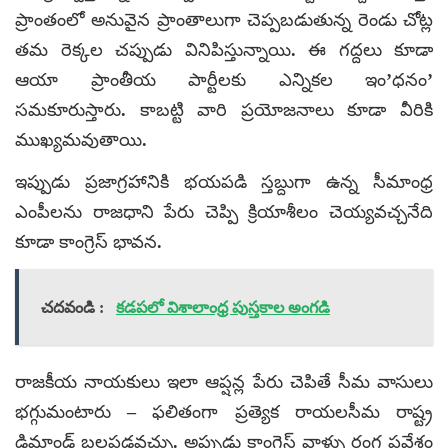
ప్రాంతంలో అనువైన ప్రాంతాలుగా చెప్పబడుతున్న రెండు చోట్ల
తమ రెక్కల చప్పుడు వినిపిస్తున్నాయి. ఈ గద్దలు కూడా
ఆయా ప్రాంతీయ పార్టీలకు ఎన్నికల ఇం’ధనం’
సమకూరుస్తారు. కాబట్టి వారి ప్రయోజనాలు కూడా వీరికి
ముఖ్యమవుతాయి.
ఇప్పుడు ప్రజాగ్రహానికి భయపడి స్తబ్దుగా ఉన్న సీమాంధ్ర
ఎంపీలను రాజధాని పేరు చెప్పి క్రియాశీలం చెయ్యవచ్చనేది
కూడా కాంగ్రెస్ భావన.
చదవండి :
కడపలో విశాలాంధ్ర పుస్తకాల అంగడి
రాజకీయ నాయకులు ఇలా ఆప్షన్ల పేరు చెపితే సీమ వాసులు
భగ్గుమంటారు – ఫలితంగా ప్రత్యెక రాయలసీమ రాష్ట్ర
డిమాండ్ బలపడవచ్చు. అప్పుడు కాంగ్రెస్ వాళ్ళు రంగ ప్రవేశం