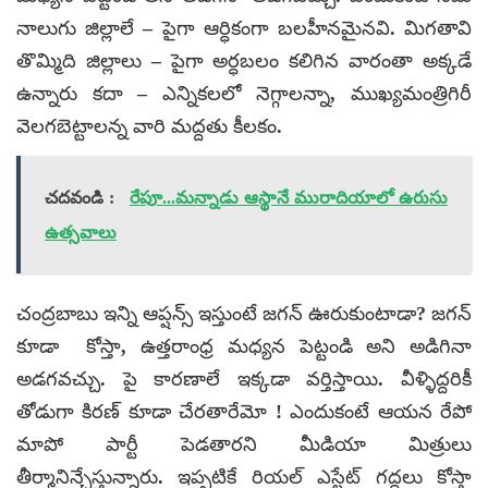
నాలుగు జిల్లాలే – పైగా ఆర్ధికంగా బలహీనమైనవి. మిగతావి
తొమ్మిది జిల్లాలు – పైగా అర్ధబలం కలిగిన వారంతా అక్కడే
ఉన్నారు కదా – ఎన్నికలలో నెగ్గాలన్నా, ముఖ్యమంత్రిగిరీ
వెలగబెట్టాలన్న వారి మద్దతు కీలకం.
చదవండి :
రేపూ...మన్నాడు ఆస్థానే మురాదియాలో ఉరుసు
ఉత్సవాలు
చంద్రబాబు ఇన్ని ఆప్షన్స్ ఇస్తుంటే జగన్ ఊరుకుంటాడా? జగన్
కూడా కోస్తా, ఉత్తరాంధ్ర మధ్యన పెట్టండి అని అడిగినా
అడగవచ్చు. పై కారణాలే ఇక్కడా వర్తిస్తాయి. వీళ్ళిద్దరికీ
తోడుగా కిరణ్ కూడా చేరతారేమో ! ఎందుకంటే ఆయన రేపో
మాపో పార్టీ పెడతారని మీడియా మిత్రులు
తీర్మానిన్చేస్తున్నారు. ఇప్పటికే రియల్ ఎస్టేట్ గద్దలు కోస్తా