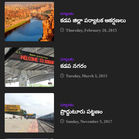
పర్యాటకం
కడప జిల్లా పర్యాటక ఆకర్షణలు
Thursday, February 26, 2015
పర్యాటకం
కడప నగరం
Tuesday, March 3, 2015
పర్యాటకం
ప్రొద్దుటూరు పట్టణం
Sunday, November 5, 2017