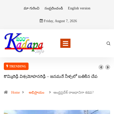
మా గురించి
సంప్రదించండి
English version
Friday, August 7, 2026
TRENDING
కొమ్మిరెడ్డి విశ్వమోహనరెడ్డి – జనమనే నీళ్ళలో బతికిన చేప
Home
అభిప్రాయం
ఆంధ్రప్రదేశ్ రాజధానిగా కడప?