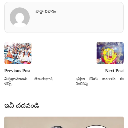
వార్తా విభాగం
Previous Post
Next Post
విశ్వభాషలందు తెలుగుభాష
భక్తుల కొంగు బంగారం ఈ
లెస్స!
గంగమ్మ
ఇవీ చదవండి