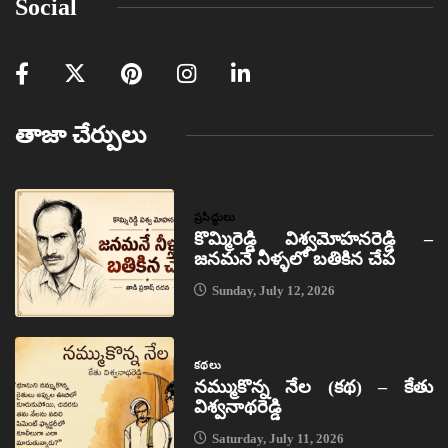
Social
తాజా చేర్పులు
ప్రసిద్ధులు
కొమ్మిరెడ్డి విశ్వమోహనరెడ్డి –
జనమనే నీళ్ళలో బతికిన చేప
Sunday, July 12, 2026
కథలు
నమ్ముకొన్న నేల (కథ) – కేతు
విశ్వనాథరెడ్డి
Saturday, July 11, 2026