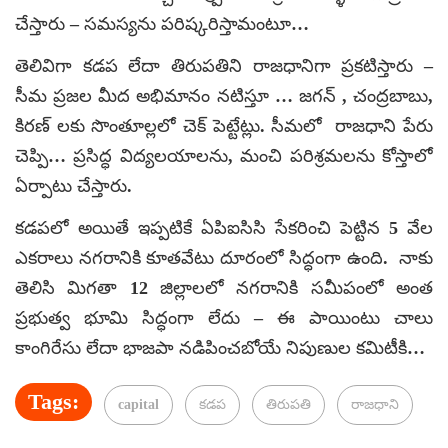
చేస్తారు – సమస్యను పరిష్కరిస్తామంటూ…
తెలివిగా కడప లేదా తిరుపతిని రాజధానిగా ప్రకటిస్తారు –
సీమ ప్రజల మీద అభిమానం నటిస్తూ … జగన్ , చంద్రబాబు,
కిరణ్ లకు సొంతూల్లలో చెక్ పెట్టేట్లు. సీమలో రాజధాని పేరు
చెప్పి… ప్రసిద్ధ విద్యలయాలను, మంచి పరిశ్రమలను కోస్తాలో
ఏర్పాటు చేస్తారు.
కడపలో అయితే ఇప్పటికే ఏపిఐసిసి సేకరించి పెట్టిన 5 వేల
ఎకరాలు నగరానికి కూతవేటు దూరంలో సిద్ధంగా ఉంది. నాకు
తెలిసి మిగతా 12 జిల్లాలలో నగరానికి సమీపంలో అంత
ప్రభుత్వ భూమి సిద్ధంగా లేదు – ఈ పాయింటు చాలు
కాంగిరేసు లేదా భాజపా నడిపించబోయే నిపుణుల కమిటీకి…
Tags:
capital
కడప
తిరుపతి
రాజధాని