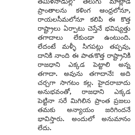
తమిళనాడుల్లో తెలుగు మాట్లాడే
ప్రాంతాలను కళింగ ఆంధ్రలోనూ,
రాయలసీమలోనూ కలిపి ఈ కొత్త
రాష్ట్రాలు ఏర్పాటు చెస్తేనే భవిష్యత్తు
తగాదాలు లేకుండా ఉంటుంది.
లేదంటే మళ్ళీ సిగపట్లు తప్పవు,
దానికి నాంది ఈ పాత/కొత్త రాష్ట్రానికి
రాజధాని ఎక్కడ పెట్టాలి అన్న
తగాదా. అవును తగాదానే! అది
చర్చగా సాగటం కల్ల. హైదరాబాదు
అనుభవంతో, రాజధాని ఎక్కడ
పెట్టినా సరే మిగిలిన ప్రాంత ప్రజలు
తమకు అన్యాయం జరిగిందనే
భావిస్తారు. అందులో అనుమానం
లేదు.