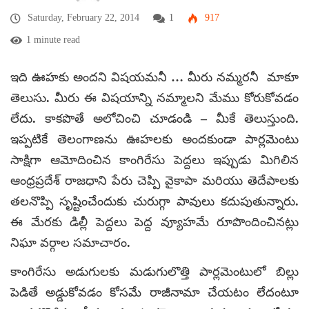
Saturday, February 22, 2014
1
917
1 minute read
ఇది ఊహకు అందని విషయమనీ … మీరు నమ్మరనీ మాకూ
తెలుసు. మీరు ఈ విషయాన్ని నమ్మాలని మేము కోరుకోవడం
లేదు. కాకపొతే అలోచించి చూడండి – మీకే తెలుస్తుంది.
ఇప్పటికే తెలంగాణను ఊహలకు అందకుండా పార్లమెంటు
సాక్షిగా ఆమోదించిన కాంగిరేసు పెద్దలు ఇప్పుడు మిగిలిన
ఆంధ్రప్రదేశ్ రాజధాని పేరు చెప్పి వైకాపా మరియు తెదేపాలకు
తలనొప్పి సృష్టించేందుకు చురుగ్గా పావులు కదుపుతున్నారు.
ఈ మేరకు డిల్లీ పెద్దలు పెద్ద వ్యూహమే రూపొందించినట్లు
నిఘా వర్గాల సమాచారం.
కాంగిరేసు అడుగులకు మడుగులొత్తి పార్లమెంటులో బిల్లు
పెడితే అడ్డుకోవడం కోసమే రాజీనామా చేయటం లేదంటూ