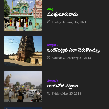
చరిత్ర
ముత్తులూరుపాడు
Friday, January 15, 2021
పర్యాటకం
ఒంటిమిట్టకు ఎలా చేరుకోవచ్చు?
Saturday, February 21, 2015
పర్యాటకం
రాయచోటి పట్టణం
Friday, May 25, 2018