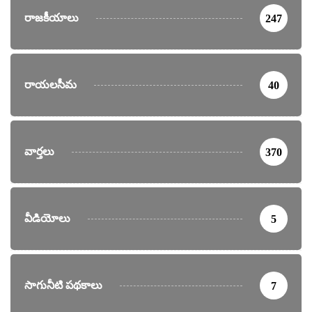
రాజకీయాలు
247
రాయలసీమ
40
వార్తలు
370
వీడియోలు
5
సాగునీటి పథకాలు
7