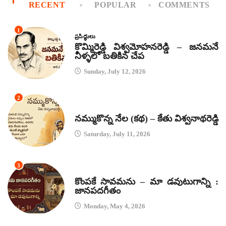
RECENT
POPULAR
COMMENTS
1
ప్రసిద్ధులు
కొమ్మిరెడ్డి విశ్వమోహనరెడ్డి – జనమనే
నీళ్ళలో బతికిన చేప
Sunday, July 12, 2026
2
కథలు
నమ్ముకొన్న నేల (కథ) – కేతు విశ్వనాథరెడ్డి
Saturday, July 11, 2026
3
జానపద గీతాలు
కొంపకే సావమను – మా డవుటుగాన్ని :
జానపదగీతం
Monday, May 4, 2026