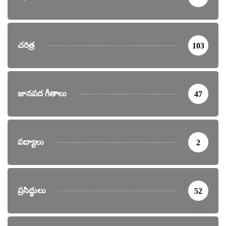
చరిత్ర
103
జానపద గీతాలు
47
పద్యాలు
2
ప్రసిద్ధులు
52