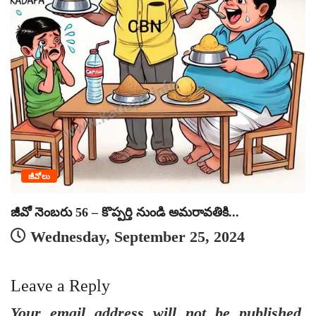
క
జీవోలు
జీవో నెంబరు 56 – కొప్పర్తి నుండి అమరావతికి...
Wednesday, September 25, 2024
Leave a Reply
Your email address will not be published.