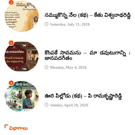
2
కథలు
నమ్ముకొన్న నేల (కథ) – కేతు విశ్వనాథరెడ్డి
Saturday, July 11, 2026
3
జానపద గీతాలు
కొంపకే సావమను – మా డవుటుగాన్ని :
జానపదగీతం
Monday, May 4, 2026
4
కథలు
ఊరి పిల్లోడు (కథ) – పి రామకృష్ణారెడ్డి
Sunday, April 26, 2026
విభాగాలు