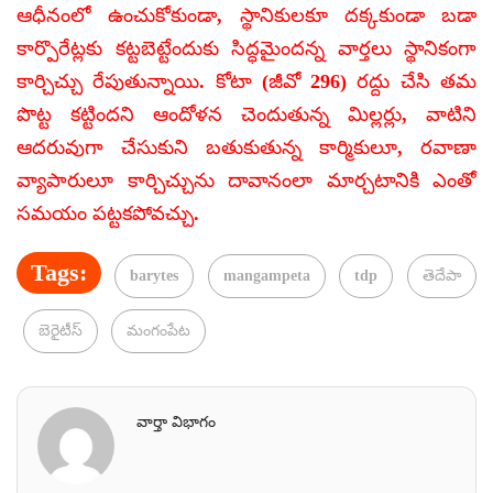
ఆధీనంలో ఉంచుకోకుండా, స్థానికులకూ దక్కకుండా బడా
కార్పొరేట్లకు కట్టబెట్టేందుకు సిద్ధమైందన్న వార్తలు స్థానికంగా
కార్చిచ్చు రేపుతున్నాయి. కోటా (జీవో 296) రద్దు చేసి తమ
పొట్ట కట్టిందని ఆందోళన చెందుతున్న మిల్లర్లు, వాటిని
ఆదరువుగా చేసుకుని బతుకుతున్న కార్మికులూ, రవాణా
వ్యాపారులూ కార్చిచ్చును దావానంలా మార్చటానికి ఎంతో
సమయం పట్టకపోవచ్చు.
Tags:
barytes
mangampeta
tdp
తెదేపా
బెరైటీస్
మంగంపేట
వార్తా విభాగం