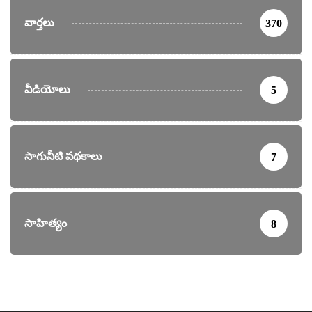
వార్తలు
370
వీడియోలు
5
సాగునీటి పథకాలు
7
సాహిత్యం
8