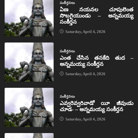
సంకీర్తనలు
ఏణ నయనల చూపులెంత
సొబగైయుండు – అన్నమయ్య
సంకీర్తన
Saturday, April 4, 2026
సంకీర్తనలు
ఎంత చేసిన తనకేది తుద –
అన్నమయ్య సంకీర్తన
Saturday, April 4, 2026
సంకీర్తనలు
ఎవ్వరెవ్వరివాడో యీ జీవుఁడు
చూడ- – అన్నమయ్య సంకీర్తన
Saturday, April 4, 2026