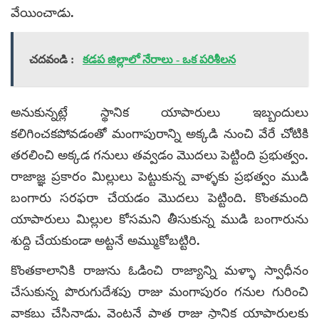
వేయించాడు.
చదవండి :
కడప జిల్లాలో నేరాలు - ఒక పరిశీలన
అనుకున్నట్లే స్థానిక యాపారులు ఇబ్బందులు
కలిగించకపోవడంతో మంగాపురాన్ని అక్కడి నుంచి వేరే చోటికి
తరలించి అక్కడ గనులు తవ్వడం మొదలు పెట్టింది ప్రభుత్వం.
రాజాజ్ఞ ప్రకారం మిల్లులు పెట్టుకున్న వాళ్ళకు ప్రభత్వం ముడి
బంగారు సరఫరా చేయడం మొదలు పెట్టింది. కొంతమంది
యాపారులు మిల్లుల కోసమని తీసుకున్న ముడి బంగారును
శుద్ది చేయకుండా అట్టనే అమ్ముకోబట్టిరి.
కొంతకాలానికి రాజును ఓడించి రాజ్యాన్ని మళ్ళా స్వాధీనం
చేసుకున్న పొరుగుదేశపు రాజు మంగాపురం గనుల గురించి
వాకబు చేసినాడు. వెంటనే పాత రాజు స్థానిక యాపారులకు