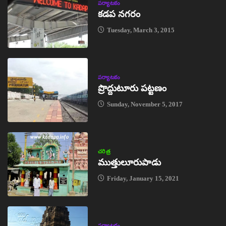
పర్యాటకం
కడప నగరం
Tuesday, March 3, 2015
పర్యాటకం
ప్రొద్దుటూరు పట్టణం
Sunday, November 5, 2017
చరిత్ర
ముత్తులూరుపాడు
Friday, January 15, 2021
పర్యాటకం