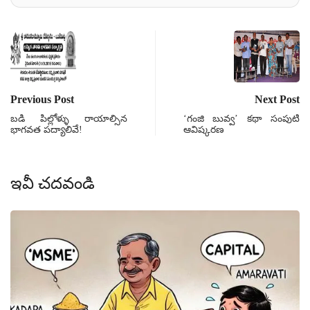
Previous Post
Next Post
బడి పిల్లోళ్ళు రాయాల్సిన
‘గంజి బువ్వ’ కథా సంపుటి
భాగవత పద్యాలివే!
ఆవిష్కరణ
ఇవీ చదవండి