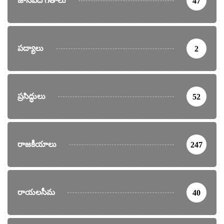
జానపద గీతాలు
47
పద్యాలు
2
ప్రసిద్ధులు
52
రాజకీయాలు
247
రాయలసీమ
40