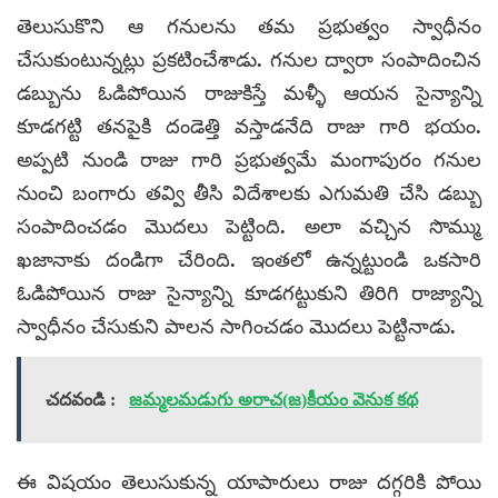
తెలుసుకొని ఆ గనులను తమ ప్రభుత్వం స్వాధీనం
చేసుకుంటున్నట్లు ప్రకటించేశాడు. గనుల ద్వారా సంపాదించిన
డబ్బును ఓడిపోయిన రాజుకిస్తే మళ్ళీ ఆయన సైన్యాన్ని
కూడగట్టి తనపైకి దండెత్తి వస్తాడనేది రాజు గారి భయం.
అప్పటి నుండి రాజు గారి ప్రభుత్వమే మంగాపురం గనుల
నుంచి బంగారు తవ్వి తీసి విదేశాలకు ఎగుమతి చేసి డబ్బు
సంపాదించడం మొదలు పెట్టింది. అలా వచ్చిన సొమ్ము
ఖజానాకు దండిగా చేరింది. ఇంతలో ఉన్నట్టుండి ఒకసారి
ఓడిపోయిన రాజు సైన్యాన్ని కూడగట్టుకుని తిరిగి రాజ్యాన్ని
స్వాధీనం చేసుకుని పాలన సాగించడం మొదలు పెట్టినాడు.
చదవండి :
జమ్మలమడుగు అరాచ(జ)కీయం వెనుక కథ
ఈ విషయం తెలుసుకున్న యాపారులు రాజు దగ్గరికి పోయి