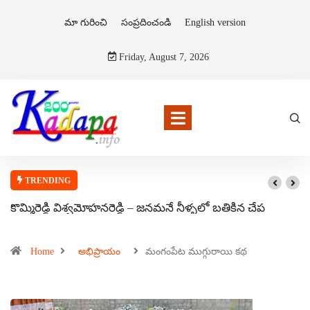
మా గురించి
సంప్రదించండి
English version
Friday, August 7, 2026
TRENDING
కొమ్మిరెడ్డి విశ్వమోహనరెడ్డి – జనమనే నీళ్ళలో బతికిన చేప
Home
అభిప్రాయం
మంగంపేట ముగ్గురాయి కథ