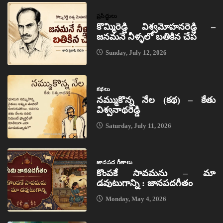
ప్రసిద్ధులు
కొమ్మిరెడ్డి విశ్వమోహనరెడ్డి –
జనమనే నీళ్ళలో బతికిన చేప
Sunday, July 12, 2026
కథలు
నమ్ముకొన్న నేల (కథ) – కేతు
విశ్వనాథరెడ్డి
Saturday, July 11, 2026
జానపద గీతాలు
కొంపకే సావమను – మా
డవుటుగాన్ని : జానపదగీతం
Monday, May 4, 2026