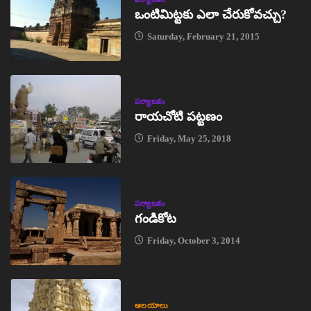
ఒంటిమిట్టకు ఎలా చేరుకోవచ్చు?
Saturday, February 21, 2015
పర్యాటకం
రాయచోటి పట్టణం
Friday, May 25, 2018
పర్యాటకం
గండికోట
Friday, October 3, 2014
ఆలయాలు