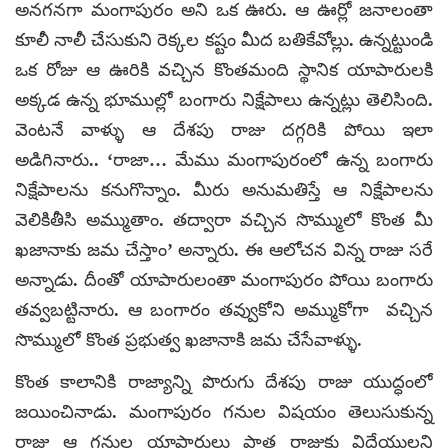
అనగనగా మంగాపురం అని ఒక ఊరు. ఆ ఊర్లో జనాలంతా
కూలీ నాలీ చేసుకుని రెక్కల కష్టం మీద బతికేవోల్లు. ఉన్నట్టుండి
ఒక రోజు ఆ ఊరికి వచ్చిన కొంతమంది స్థానిక యాపారులకి
అక్కడ ఉన్న భూముల్లో బంగారు నిక్షేపాలు ఉన్నట్లు తెలిసింది.
వెంటనే వాళ్ళు ఆ దేశపు రాజు దగ్గరికి పోయి ఇలా
అడిగినారు.. ‘రాజా… మేము మంగాపురంలో ఉన్న బంగారు
నిక్షేపాలను కనుగొన్నాం. మీరు అనుమతిస్తే ఆ నిక్షేపాలను
వెలికితీసి అమ్ముతాం. తద్వారా వచ్చిన సొమ్ములో కొంత మీ
ఖజానాకు జమ చేస్తాం’ అన్నారు. ఈ ఆలోచన విన్న రాజు సరే
అన్నాడు. దీంతో యాపారులంతా మంగాపురం పోయి బంగారు
తవ్వబట్టినారు. ఆ బంగారం తవ్వుకోని అమ్ముకోగా వచ్చిన
సొమ్ములో కొంత ప్రభుత్వ ఖజానాకి జమ చేసేవాళ్ళు.
కొంత కాలానికి రాజ్యాన్ని పొరుగు దేశపు రాజు యుద్ధంలో
జయించినాడు. మంగాపురం గనుల విషయం తెలుసుకున్న
రాజు ఆ గనుల యాపారులు పాత రాజుకు విదేయులని