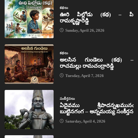
కథలు
ఊరి పిల్లోడు (కథ) – పి
రామకృష్ణారెడ్డి
Sunday, April 26, 2026
కథలు
అలసిన గుండెలు (కథ) –
రాచమల్లు రామచంద్రారెడ్డి
Tuesday, April 7, 2026
సంకీర్తనలు
ఏదైవము శ్రీపాదన్నఖమునఁ
బుట్టినగంగ – అన్నమయ్య సంకీర్తన
Saturday, April 4, 2026