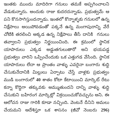
ఇంతకు ముందు మాదిరిగా గనులు తమకే అప్పగించాలని
వేడుకున్నారు. అందుకు రాజు కుదరదన్నాడు. ప్రభుత్వమే ఆ
పని కొనసాగిస్తుందన్నాడు. ఇంతలో కొన్నాళ్ళకు గనులలో ఉన్న
నిక్షేపాలు అయిపోవడంతో పక్కనే ఉన్న మంగాపురాన్ని వేరే
చోటికి తరలించి అక్కడ ఉన్న నిక్షేపాలు తీసే దానికి గనులు
తవ్వాలని ప్రభుత్వం నిర్ణయించింది. ఈ క్రమంలో స్థానిక
యాపారులు ఎక్కడ అడ్డుతగులుతారో అని భయపడ్డ
ప్రభుత్వం వారిని ఒప్పించేందుకు ఒక ఎత్తుగడ వేసింది. స్థానిక
యాపారులు లేదా ఆ ప్రాంతం వాళ్ళు ఎవరైనా బంగారు శుద్ది
చేసుకునేదానికి మిల్లులు ఏర్పాటు చేస్తే వాళ్లకు ప్రభుత్వం
ముడి బంగారులో 40 శాతం కోటా కేటాయించి మార్కెట్ రేటు
కన్నా కొద్దిగా తక్కువకు అమ్ముతుందని దాన్ని వాళ్ళు శుద్ది
చేసుకుని బహిరంగ మార్కెట్లో విక్రయించుకోవచ్చును అని. ఈ
ఆలోచన రాజు గారికి కూడా నచ్చింది. వెంటనే దీనిని అమలు
చేయమని ఆదేశిస్తూ ఒక శాసనం (జీవో నెంబరు 296)