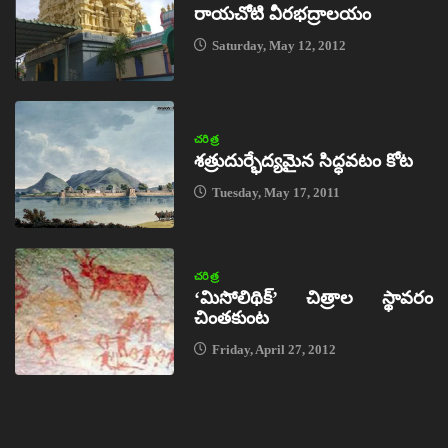
రాయచోటి వీరభద్రాలయం
Saturday, May 12, 2012
చరిత్ర
శత్రుదుర్భేద్యమైన సిద్ధవటం కోట
Tuesday, May 17, 2011
చరిత్ర
‘మిసోలిథిక్‌’ చిత్రాల స్థావరం
చింతకుంట
Friday, April 27, 2012