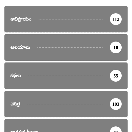
అభిప్రాయం
112
ఆలయాలు
10
కథలు
55
చరిత్ర
103