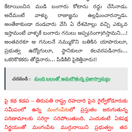
కేటాయించిన ముడి బంగారు కోటాను రద్దు చేసినాడు.
అదేమంటే వాళ్ళు రాజాజ్ఞను ఉల్లఘించారన్నాడు.
అంతేకాకుండా దండవారు వేసి ఏ దేశమోల్లు వచ్చి ఎక్కువ
ఇస్తామంటే వాళ్ళకే బంగారు గనులు అప్ప(నంగా)గిస్తామని…!
అంతవరకూ ఆ గనులనే నమ్ముకొని బతికిన యాపారులూ,
ప్రభుత్వ ఉద్యోగులూ, స్థానికులూ కలవరపడినారు…
ఒకరికొకకరు తోడైనారు… పిడికిలి పైకెత్తినారు!!
చదవండి :
మంది బలంతో అమలౌతున్న ప్రజాస్వామ్యం
పై కథ కడప – తిరుపతి రాష్ట్ర రహదారి పైన రైల్వేకోడూరుకు
సమీపంలో ఉన్న
మంగంపేట
లో ప్రస్తుతం జరుగుతున్న
పరిణామాలకు సరిగ్గా సరిపోలుతుంది. ఎందుకంటే ఏకపక్ష
నిర్ణయంతో మంగంపేట ముగ్గురాయిని ప్రభుత్వం తన