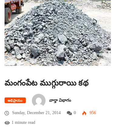
మంగంపేట ముగ్గురాయి కథ
వార్తా విభాగం
అభిప్రాయం
Sunday, December 21, 2014
0
956
1 minute read