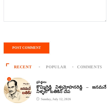
RECENT
POPULAR
COMMENTS
1
ప్రసిద్ధులు
కొమ్మిరెడ్డి విశ్వమోహనరెడ్డి – జనమనే
నీళ్ళలో బతికిన చేప
Sunday, July 12, 2026