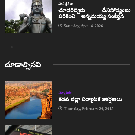
సంకీర్తనలు
చూడరెవ్వరు దీనిసోద్యంబు
పరికించి – అన్నమయ్య సంకీర్తన
Saturday, April 4, 2026
చూడాల్సినవి
పర్యాటకం
కడప జిల్లా పర్యాటక ఆకర్షణలు
Thursday, February 26, 2015