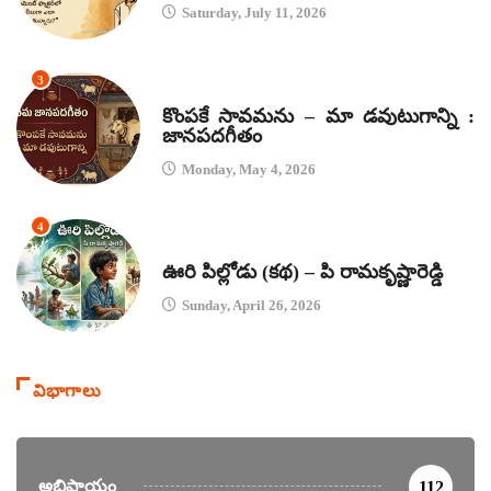
Saturday, July 11, 2026
3
జానపద గీతాలు
కొంపకే సావమను – మా డవుటుగాన్ని :
జానపదగీతం
Monday, May 4, 2026
4
కథలు
ఊరి పిల్లోడు (కథ) – పి రామకృష్ణారెడ్డి
Sunday, April 26, 2026
విభాగాలు
అభిప్రాయం
112