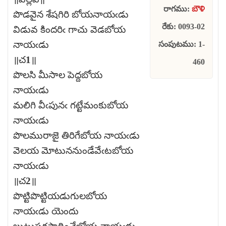
రాగము:
బౌళి
పొడవైన శేషగిరి బోయనాయఁడు
రేకు: 0093-02
విడువ కిందరిఁ గాచు వెడబోయ
నాయఁడు
సంపుటము: 1-
॥చ1॥
460
పొలసి మీసాల పెద్దబోయ
నాయఁడు
మలిగి వీఁపునఁ గట్టేమంకుబోయ
నాయఁడు
పొలమురాజై తిరిగేబోయ నాయఁడు
వెలయ మోటుననుండేవేఁటబోయ
నాయఁడు
॥చ2॥
పొట్టిపొట్టియడుగులబోయ
నాయఁడు యెందు