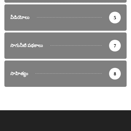
వీడియోలు
5
సాగునీటి పథకాలు
7
సాహిత్యం
8