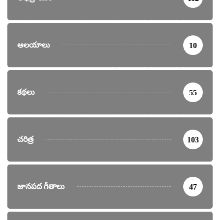
ఆలయాలు
10
కథలు
55
చరిత్ర
103
జానపద గీతాలు
47