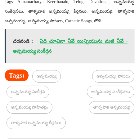
Tags: Annamacharya Keerthanalu, Telugu Devotional, అన్నమయ్య
సంకీర్తనలు, తాళ్ళపాక అన్నమయ్య కీర్తనలు, అన్నమయ్య, తాళ్ళపాక
అన్నమయ్య, అన్నమయ్య పాటలు, Carnatic Songs, బౌళి
చదవండి :
ఏది చూచినా నీవే యిన్నియును మఱి నీవే -
అన్నమయ్య సంకీర్తన
Tags:
అన్నమయ్య
అన్నమయ్య పాటలు
అన్నమయ్య సంకీర్తన
అన్నమయ్య సంకీర్తనలు
అన్నమయ్య సాహిత్యం
తాళ్ళపాక అన్నమయ్య
తాళ్ళపాక అన్నమయ్య కీర్తనలు