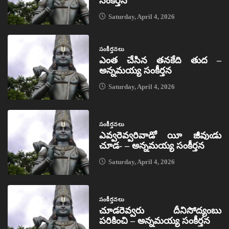
సంకీర్తన
Saturday, April 4, 2026
సంకీర్తనలు
ఎంత చేసిన తనకేది తుద –
అన్నమయ్య సంకీర్తన
Saturday, April 4, 2026
సంకీర్తనలు
ఎవ్వరెవ్వరివాడో యీ జీవుఁడు
చూడ- – అన్నమయ్య సంకీర్తన
Saturday, April 4, 2026
సంకీర్తనలు
చూడరెవ్వరు దీనిసోద్యంబు
పరికించి – అన్నమయ్య సంకీర్తన