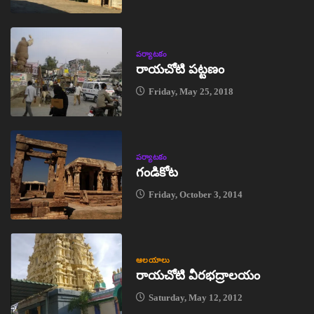
పర్యాటకం
రాయచోటి పట్టణం
Friday, May 25, 2018
పర్యాటకం
గండికోట
Friday, October 3, 2014
ఆలయాలు
రాయచోటి వీరభద్రాలయం
Saturday, May 12, 2012