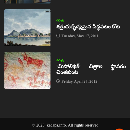
చరిత్ర
శత్రుదుర్భేద్యమైన సిద్ధవటం కోట
Tuesday, May 17, 2011
చరిత్ర
‘మిసోలిథిక్‌’ చిత్రాల స్థావరం
చింతకుంట
Friday, April 27, 2012
© 2025, kadapa.info. All rights reserved