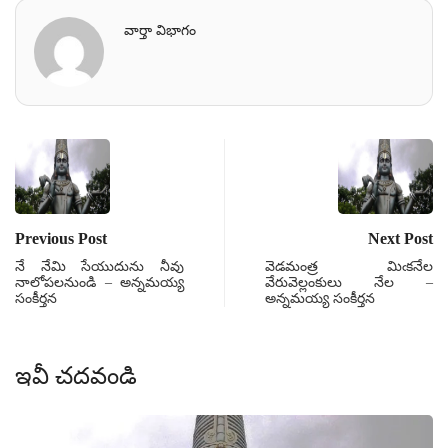
వార్తా విభాగం
Previous Post
Next Post
నే నేమి సేయుదును నీవు
వెడమంత్ర మిఁకనేల
నాలోపలనుండి – అన్నమయ్య
వేరువెల్లంకులు నేల –
సంకీర్తన
అన్నమయ్య సంకీర్తన
ఇవీ చదవండి