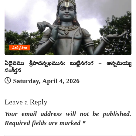
సంకీర్తనలు
ఏదైవము శ్రీపాదన్నఖమునఁ బుట్టినగంగ – అన్నమయ్య
ఏ
సంకీర్తన
సం
Saturday, April 4, 2026
Leave a Reply
Your email address will not be published.
Required fields are marked
*