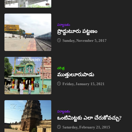
పర్యాటకం
ప్రొద్దుటూరు పట్టణం
Sunday, November 5, 2017
చరిత్ర
ముత్తులూరుపాడు
Friday, January 15, 2021
పర్యాటకం
ఒంటిమిట్టకు ఎలా చేరుకోవచ్చు?
Saturday, February 21, 2015