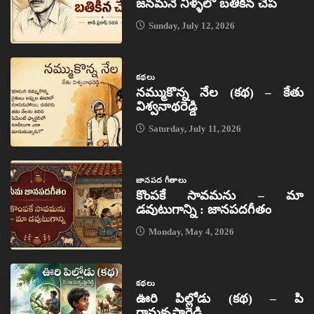
జనమనే నీళ్ళలో బతికిన చేప
Sunday, July 12, 2026
కథలు
నమ్ముకొన్న నేల (కథ) – కేతు
విశ్వనాథరెడ్డి
Saturday, July 11, 2026
జానపద గీతాలు
కొంపకే సావమను – మా
డవుటుగాన్ని : జానపదగీతం
Monday, May 4, 2026
కథలు
ఊరి పిల్లోడు (కథ) – పి
రామకృష్ణారెడ్డి