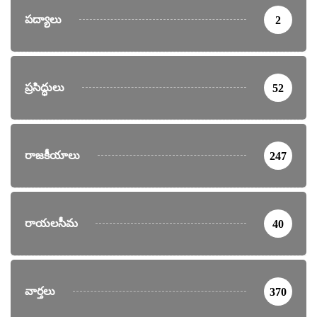
పద్యాలు
2
ప్రసిద్ధులు
52
రాజకీయాలు
247
రాయలసీమ
40
వార్తలు
370