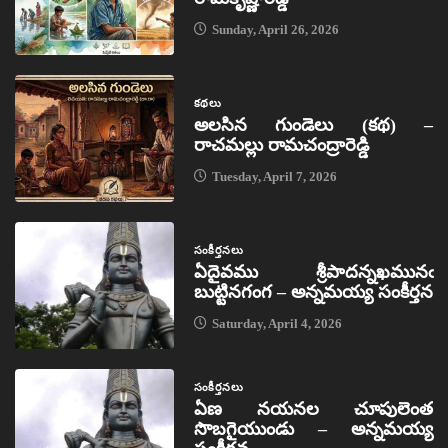
Sunday, April 26, 2026
కథలు
అలసిన గుండెలు (కథ) –
రాచమల్లు రామచంద్రారెడ్డి
Tuesday, April 7, 2026
సంకీర్తనలు
ఏదైవము శ్రీపాదన్నఖమునఁ
బుట్టినగంగ – అన్నమయ్య సంకీర్తన
Saturday, April 4, 2026
సంకీర్తనలు
ఏణ నయనల చూపులెంత
సొబగైయుండు – అన్నమయ్య