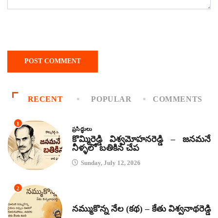
RECENT
POPULAR
COMMENTS
1
ప్రసిద్ధులు
కొమ్మిరెడ్డి విశ్వమోహనరెడ్డి – జనమనే
నీళ్ళలో బతికిన చేప
Sunday, July 12, 2026
2
కథలు
నమ్ముకొన్న నేల (కథ) – కేతు విశ్వనాథరెడ్డి