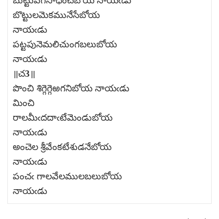
బుట్టుపగసాధించేబోయ నాయఁడు
బొట్టులమెకమునేసేబోయ
నాయఁడు
పట్టపునెమలిచుంగబలుబోయ
నాయఁడు
॥చ3॥
పొంచి శిగ్గెగ్గెఱగనిబోయ నాయఁడు
మించి
రాలమీఁదదాఁటేమెండుబోయ
నాయఁడు
అంచెల శ్రీవేంకటేశుడనేబోయ
నాయఁడు
పంచఁ గాలవేలములబలుబోయ
నాయఁడు