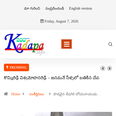
మా గురించి
సంప్రదించండి
English version
Friday, August 7, 2026
TRENDING
కొమ్మిరెడ్డి విశ్వమోహనరెడ్డి – జనమనే నీళ్ళలో బతికిన చేప
Home
సంకీర్తనలు
పొడవైన శేషగిరి బోయనాయఁడు…