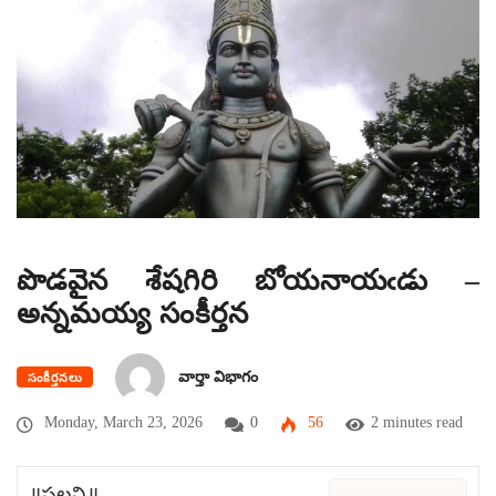
పొడవైన శేషగిరి బోయనాయఁడు –
అన్నమయ్య సంకీర్తన
వార్తా విభాగం
సంకీర్తనలు
Monday, March 23, 2026
0
56
2 minutes read
॥పల్లవి॥