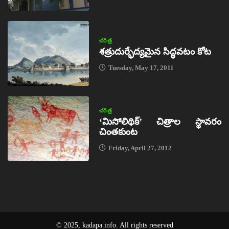
చరిత్ర
శత్రుదుర్భేద్యమైన సిద్ధవటం కోట
Tuesday, May 17, 2011
చరిత్ర
‘మిసోలిథిక్‌’ చిత్రాల స్థావరం
చింతకుంట
Friday, April 27, 2012
© 2025, kadapa.info. All rights reserved