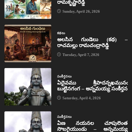
రామకృష్ణారెడ్డి
Sunday, April 26, 2026
కథలు
అలసిన గుండెలు (కథ) –
రాచమల్లు రామచంద్రారెడ్డి
Tuesday, April 7, 2026
సంకీర్తనలు
ఏదైవము శ్రీపాదన్నఖమునఁ
బుట్టినగంగ – అన్నమయ్య సంకీర్తన
Saturday, April 4, 2026
సంకీర్తనలు
ఏణ నయనల చూపులెంత
సొబగైయుండు – అన్నమయ్య