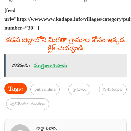
[feed
url=”http://www.www.kadapa.info/villages/category/pul
number=”30″ ]
కడప జిల్లాలోని మిగతా గ్రామాల కోసం ఇక్కడ
క్లిక్ చెయ్యండి
చదవండి :
ముత్తులూరుపాడు
Tags:
pulivendula
గ్రామాలు
పులివెందుల
పులివెందుల మండలం
వార్తా విభాగం