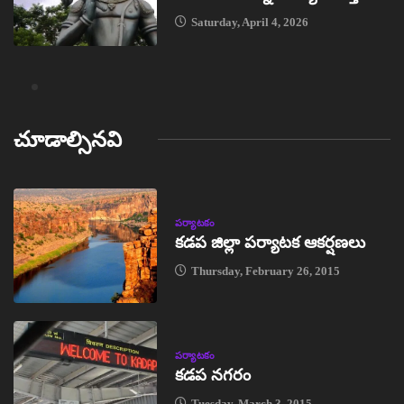
Saturday, April 4, 2026
చూడాల్సినవి
పర్యాటకం
కడప జిల్లా పర్యాటక ఆకర్షణలు
Thursday, February 26, 2015
పర్యాటకం
కడప నగరం
Tuesday, March 3, 2015