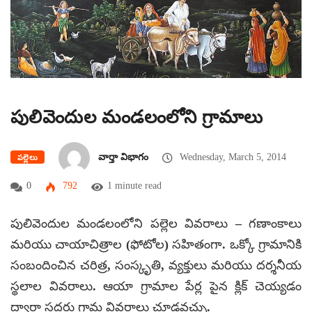
పులివెందుల మండలంలోని గ్రామాలు
వార్తా విభాగం
Wednesday, March 5, 2014
పల్లెలు
0
792
1 minute read
పులివెందుల మండలంలోని పల్లెల వివరాలు – గణాంకాలు
మరియు చాయాచిత్రాల (ఫోటోల) సహితంగా. ఒక్కో గ్రామానికి
సంబందించిన చరిత్ర, సంస్కృతి, వ్యక్తులు మరియు దర్శనీయ
స్థలాల వివరాలు. ఆయా గ్రామాల పేర్ల పైన క్లిక్ చెయ్యడం
ద్వారా సదరు గ్రామ వివరాలు చూడవచ్చు.