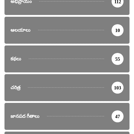
అభిప్రాయం
112
ఆలయాలు
10
కథలు
55
చరిత్ర
103
జానపద గీతాలు
47