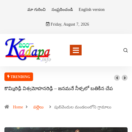
మా గురించి
సంప్రదించండి
English version
Friday, August 7, 2026
TRENDING
కొమ్మిరెడ్డి విశ్వమోహనరెడ్డి – జనమనే నీళ్ళలో బతికిన చేప
Home
పల్లెలు
పులివెందుల మండలంలోని గ్రామాలు