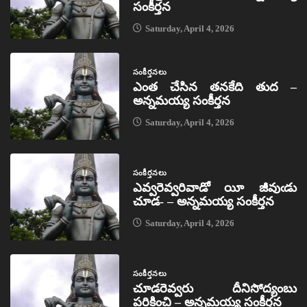
సంకీర్తన
Saturday, April 4, 2026
సంకీర్తనలు
ఎంత చేసిన తనకేది తుద –
అన్నమయ్య సంకీర్తన
Saturday, April 4, 2026
సంకీర్తనలు
ఎవ్వరెవ్వరివాడో యీ జీవుఁడు
చూడ- – అన్నమయ్య సంకీర్తన
Saturday, April 4, 2026
సంకీర్తనలు
చూడరెవ్వరు దీనిసోద్యంబు
పరికించి – అన్నమయ్య సంకీర్తన