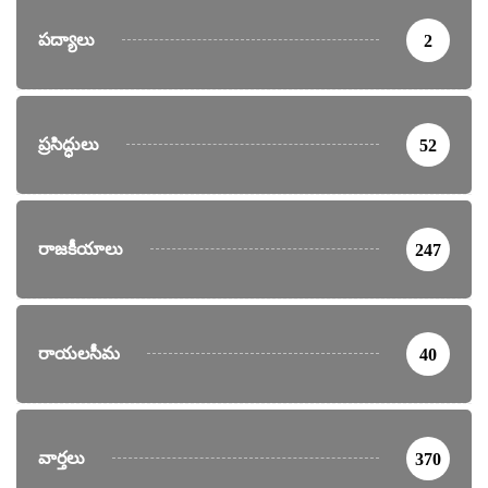
పద్యాలు
2
ప్రసిద్ధులు
52
రాజకీయాలు
247
రాయలసీమ
40
వార్తలు
370