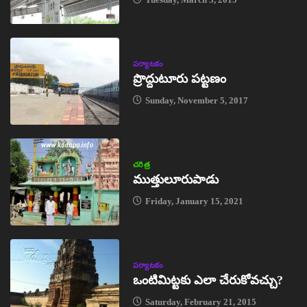
పర్యాటకం
ప్రొద్దుటూరు పట్టణం
Sunday, November 5, 2017
చరిత్ర
ముత్తులూరుపాడు
Friday, January 15, 2021
పర్యాటకం
ఒంటిమిట్టకు ఎలా చేరుకోవచ్చు?
Saturday, February 21, 2015