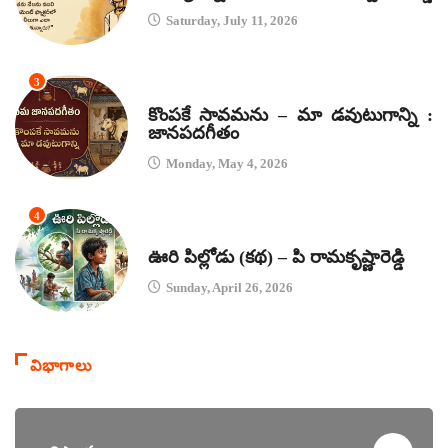
Saturday, July 11, 2026
3
జానపద గీతాలు
కొంపకే సావమను – మా డవుటుగాన్ని :
జానపదగీతం
Monday, May 4, 2026
4
కథలు
ఊరి పిల్లోడు (కథ) – పి రామకృష్ణారెడ్డి
Sunday, April 26, 2026
విభాగాలు