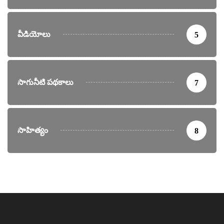
వీడియోలు
5
సాగునీటి పథకాలు
7
సాహిత్యం
8