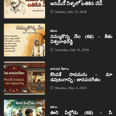
జనమనే నీళ్ళలో బతికిన చేప
Sunday, July 12, 2026
కథలు
నమ్ముకొన్న నేల (కథ) – కేతు
విశ్వనాథరెడ్డి
Saturday, July 11, 2026
జానపద గీతాలు
కొంపకే సావమను – మా
డవుటుగాన్ని : జానపదగీతం
Monday, May 4, 2026
కథలు
ఊరి పిల్లోడు (కథ) – పి