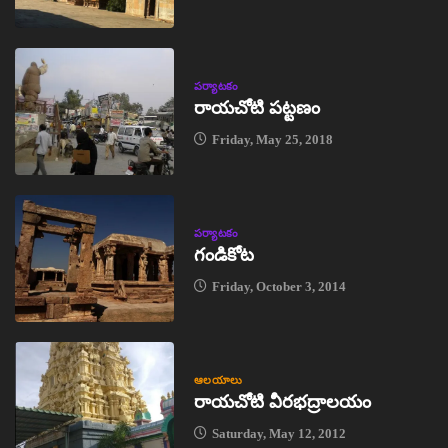
పర్యాటకం
రాయచోటి పట్టణం
Friday, May 25, 2018
పర్యాటకం
గండికోట
Friday, October 3, 2014
ఆలయాలు
రాయచోటి వీరభద్రాలయం
Saturday, May 12, 2012