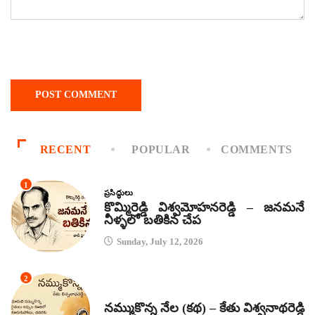
RECENT
POPULAR
COMMENTS
1
ప్రసిద్ధులు
కొమ్మిరెడ్డి విశ్వమోహనరెడ్డి – జనమనే
నీళ్ళలో బతికిన చేప
Sunday, July 12, 2026
2
కథలు
నమ్ముకొన్న నేల (కథ) – కేతు విశ్వనాథరెడ్డి