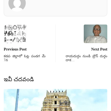
Previous Post
Next Post
కడప జిల్లాలో ఓట్ల పండగ మే
రాయదుర్గం నుండి బ్రౌన్ దుర్గం
7న
దాక…
ఇవీ చదవండి