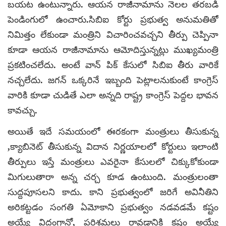
బయట ఉంటున్నారు. ఆయన రాజీనామాను నెలల తరబడి
పెండింగులో ఉంచారు.సిబిఐ కోర్టు ప్రభుత్వ అనుమతితో
నిమిత్తం లేకుండా మంత్రిని విచారించవచ్చని తీర్పు చెప్పినా
కూడా ఆయన రాజీనామాను ఆమోదిస్తున్నట్లు ముఖ్యమంత్రి
ప్రకటించలేదు. అంటే వాన్ పిక్ కేసులో సిబిఐ తీరు వారికే
నచ్చలేదు. జగన్ ఒక్కరినే ఇబ్బంది పెట్లాలనుకుంటే కాంగ్రెస్
వారికి కూడా చుడితే ఎలా అన్నది రాష్ట్ర కాంగ్రెస్ పెద్దల భావన
కావచ్చు.
అయితే ఇదే సమయంలో ఈరకంగా మంత్రులు తీసుకున్న
,క్యాబినెట్ తీసుకున్న విదాన నిర్ణయాలలో కోర్టులు ఇలాంటి
తీర్పులు ఇస్తే మంత్రులు ఎవరైనా కేసులలో చిక్కుకోకుండా
మిగులుతారా అన్న చర్చ కూడ ఉంటుంది. మంత్రులంతా
సుద్దపూసలని కాదు. కాని ప్రభుత్వంలో జరిగే అవినీతిని
అరికట్టడం సంగతి ఏమోకాని ప్రభుత్వం నడవడమే కష్టం
అయ్యే విదంగానో, పరిశ్రమలు రావడానికి కష్టం అయ్యే