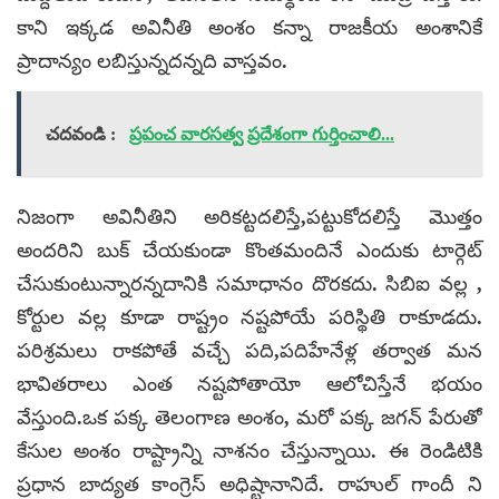
కాని ఇక్కడ అవినీతి అంశం కన్నా రాజకీయ అంశానికే
ప్రాదాన్యం లబిస్తున్నదన్నది వాస్తవం.
చదవండి :
ప్రపంచ వారసత్వ ప్రదేశంగా గుర్తించాలి...
నిజంగా అవినీతిని అరికట్టదలిస్తే,పట్టుకోదలిస్తే మొత్తం
అందరిని బుక్ చేయకుండా కొంతమందినే ఎందుకు టార్గెట్
చేసుకుంటున్నారన్నదానికి సమాధానం దొరకదు. సిబిఐ వల్ల ,
కోర్టుల వల్ల కూడా రాష్ట్రం నష్టపోయే పరిస్థితి రాకూడదు.
పరిశ్రమలు రాకపోతే వచ్చే పది,పదిహేనేళ్ల తర్వాత మన
భావితరాలు ఎంత నష్టపోతాయో ఆలోచిస్తేనే భయం
వేస్తుంది.ఒక పక్క తెలంగాణ అంశం, మరో పక్క జగన్ పేరుతో
కేసుల అంశం రాష్ట్రాన్ని నాశనం చేస్తున్నాయి. ఈ రెండిటికి
ప్రధాన బాద్యత కాంగ్రెస్ అధిష్టానానిదే. రాహుల్ గాందీ ని