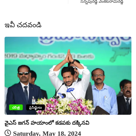
సన్నపురెడ్డి వెంకటరామిరెడ్డి
ఇవీ చదవండి
ప
చరిత్ర
ప్రసిద్ధులు
వైఎస్ జగన్ హయాంలో కడపకు దక్కినవి
Saturday, May 18, 2024