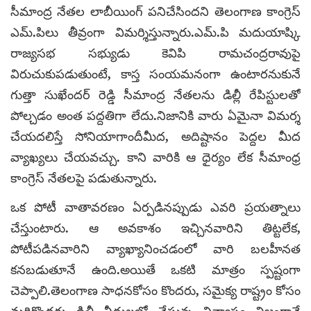
సీమాంద్ర నేతల లాబీయింగ్ పనిచేసిందని తెలంగాణ కాంగ్రెస్
ఎమ్.పిలు తీవ్రంగా విమర్శిస్తున్నారు.ఎమ్.పి మదుయాష్కి
రాజ్యసభ సభ్యుడు కెవిపి రామచంద్రరావుపై
విరుచుకుపడుతుంటే, కాస్త సంయమనంగా ఉంటారనుకునే
గుత్తా సుఖేందర్ రెడ్డి సీమాంద్ర నేతలను డిల్లీ రేపిస్టులతో
పోల్చడం అంత పద్దతిగా లేదు.నిజానికి వారు ఏమైనా విమర్శ
చేయదలిస్తే సోనియాగాందీమీద, అదిష్టానం పెద్దల మీద
వ్యాఖ్యలు చేయవచ్చు. కాని వారికి ఆ ధైర్యం లేక సీమాంధ్ర
కాంగ్రెస్ నేతలపై పడుతున్నారు.
ఒక పోటీ వాతావరణం ఏర్పడినప్పుడు ఎవరి ప్రయత్నాలు
చేస్తుంటారు. ఆ అవకాశం ఇచ్చినవారిని తిట్టలేక,
పోటీపడినవారిని వ్యాఖ్యానించడంలో వారి బలహీనత
కనబడుతూనే ఉంది.అయితే ఒకటి మాత్రం స్పష్టంగా
చెప్పాలి.తెలంగాణ సాధనకోసం కొందరు, సమైక్య రాష్ట్రం కోసం