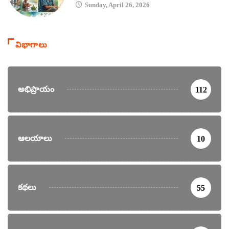
Sunday, April 26, 2026
విభాగాలు
అభిప్రాయం
112
ఆలయాలు
10
కథలు
55