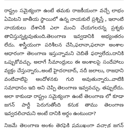
రాష్ట్రం సమైక్యంగా ఉంటే తమకు రాజకీయంగా వచ్చే లాభం
ఏమిటని జాతీయ స్థాయిలో ఉన్న నాయకులే ప్రశ్నిస్తే , ఇలాంటి
నాయకులు దేశానికి ఎలా మంచి చేయగలరన్న ప్రశ్నకు
తావిస్తున్నట్లవుతుంది.తెలంగాణ ఇవ్వడానికి అభ్యంతరం
లేదు. శాస్త్రీయంగా పరిశీలన చేసి,ఫలానా,ఫలానా అంశాల
ఆధారంగా తెలంగాణ ఇస్తున్నామని చెబితే ఫర్వాలేదు.దానికి
ఒప్పుకోవచ్చు. అలాగే సీమాంధ్రులు ఈ అంశాలపై సందేహాలు
వ్యక్తం చేస్తున్నారు..అంటే హైదరాబాద్, నదీ జలాలు, రాజధాని
వంటివాటిపై ఆందోళనకు గురి అవుతున్నారు..వాటికి
సమాధానం ఇది అని చెప్పి తెలంగాణ ఇవ్వవచ్చు. తప్పులేదు.
అలా కాకుండా రాష్ట్రం సమైక్యంగా ఉంటే తెలంగాణ లో కూడా
జగన్ పార్టీ పెరుగుతోంది కనుక తాము తెలంగాణ
ఇవ్వదలిచామని అంటే దానికి అర్దం ఉంటుందా?
నిజమే తెలంగాణ అంశం తెరపైకి ప్రముఖంగా వచ్చాక జగన్