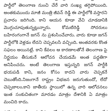
పార్టీలో తెలంగాణ నుంచి చేరే వారి సంఖ్య తగ్గిపోయింది.
అంతకుముందు మాజీ మంత్రి జీవన్ రెడ్డి ఈ పార్టీలోకి వస్తారని
ప్రచారం జరిగింది. కాని ఆయన కూడా వేచి చూడడానికి
మొగ్గుచూపుతున్నట్లున్నారు. కోమటిరెడ్డి సోదరులు
బహిరంగంగానే జగన్ ను ప్రశంసించేవారు. వారు కూడా జగన్
పార్టీలోకి వెళ్లడం లేదని చెప్పవలసి వచ్చింది. అంతవరకు కొంత
సఫలం అయినట్లే. కాని కేవలం ఆ కారణాలతోనే తెలంగాణ పై
నిర్ణయం తీసుకునే ఆలోచన చేయడమే అంత పద్దతిగా
అనిపించదు. అంటే తెలంగాణ ఇస్తున్నది జగన్ పార్టీకి
భయపడి కాని, జనం కోసం కాదని వారు చెప్పకనే
చెబుతోంది.నిజంగానే రాష్ట్రం విభజన జరుగుతుందో, లేదో
చెప్పజాలం.కాని జాతీయ స్థాయిలో ఉన్న వారి ఆలోచనలు
ఇంత సంకుచితంగా మారడం మాత్రం దేశానికి ఏ మాత్రం
మంచిది కాదు.