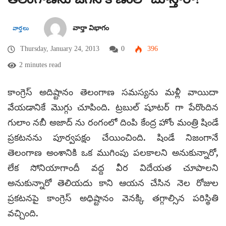
వార్తా విభాగం
వార్తలు
Thursday, January 24, 2013
0
396
2 minutes read
కాంగ్రెస్ అదిష్టానం తెలంగాణ సమస్యను మళ్లీ వాయిదా
వేయడానికే మొగ్గు చూపింది. ట్రబుల్ షూటర్ గా పేరొందిన
గులాం నబీ అజాద్ ను రంగంలో దింపి కేంద్ర హోం మంత్రి షిండే
ప్రకటనను పూర్వపక్షం చేయించింది. షిండే నిజంగానే
తెలంగాణ అంశానికి ఒక ముగింపు పలకాలని అనుకున్నారో,
లేక సోనియాగాందీ వద్ద వీర విదేయత చూపాలని
అనుకున్నారో తెలియదు కాని ఆయన చేసిన నెల రోజుల
ప్రకటనపై కాంగ్రెస్ అధిష్టానం వెనక్కి తగ్గాల్సిన పరిస్థితి
వచ్చింది.