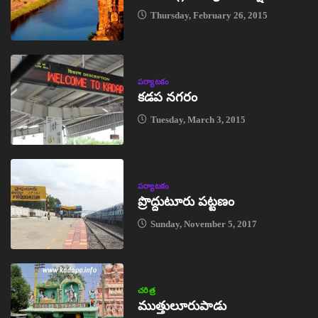
Thursday, February 26, 2015
పర్యాటకం
కడప నగరం
Tuesday, March 3, 2015
పర్యాటకం
ప్రొద్దుటూరు పట్టణం
Sunday, November 5, 2017
చరిత్ర
ముత్తులూరుపాడు