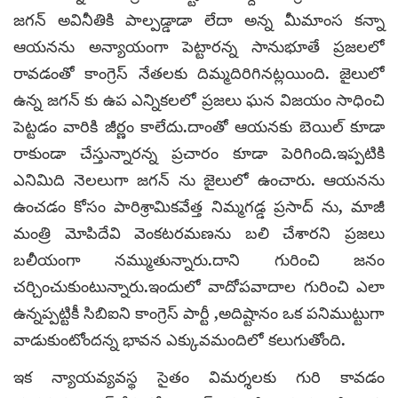
జగన్ అవినీతికి పాల్పడ్డాడా లేదా అన్న మీమాంస కన్నా
ఆయనను అన్యాయంగా పెట్టారన్న సానుభూతే ప్రజలలో
రావడంతో కాంగ్రెస్ నేతలకు దిమ్మదిరిగినట్లయింది. జైలులో
ఉన్న జగన్ కు ఉప ఎన్నికలలో ప్రజలు ఘన విజయం సాధించి
పెట్టడం వారికి జీర్ణం కాలేదు.దాంతో ఆయనకు బెయిల్ కూడా
రాకుండా చేస్తున్నారన్న ప్రచారం కూడా పెరిగింది.ఇప్పటికి
ఎనిమిది నెలలుగా జగన్ ను జైలులో ఉంచారు. ఆయనను
ఉంచడం కోసం పారిశ్రామికవేత్త నిమ్మగడ్డ ప్రసాద్ ను, మాజీ
మంత్రి మోపిదేవి వెంకటరమణను బలి చేశారని ప్రజలు
బలీయంగా నమ్ముతున్నారు.దాని గురించి జనం
చర్చించుకుంటున్నారు.ఇందులో వాదోపవాదాల గురించి ఎలా
ఉన్నప్పట్టికీ సిబిఐని కాంగ్రెస్ పార్టీ ,అదిష్టానం ఒక పనిముట్టుగా
వాడుకుంటోందన్న భావన ఎక్కువమందిలో కలుగుతోంది.
ఇక న్యాయవ్యవస్థ సైతం విమర్శలకు గురి కావడం