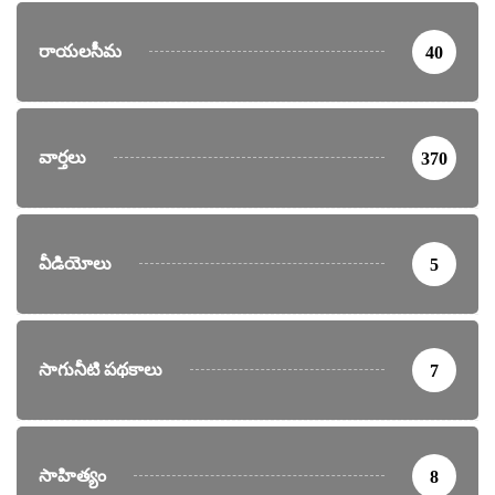
రాయలసీమ
40
వార్తలు
370
వీడియోలు
5
సాగునీటి పథకాలు
7
సాహిత్యం
8