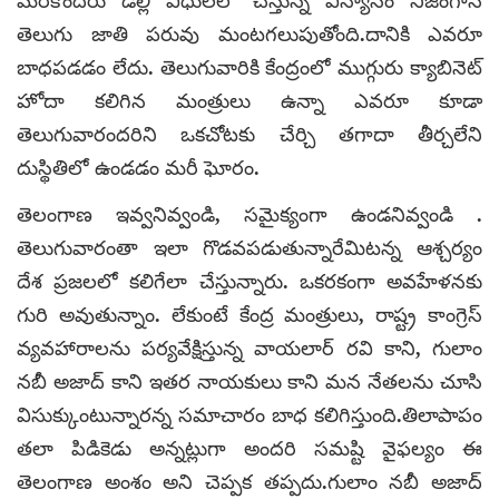
మరికొందరు డిల్లీ వీధులలో చేస్తున్న విన్యాసం నిజంగానే
తెలుగు జాతి పరువు మంటగలుపుతోంది.దానికి ఎవరూ
బాధపడడం లేదు. తెలుగువారికి కేంద్రంలో ముగ్గురు క్యాబినెట్
హోదా కలిగిన మంత్రులు ఉన్నా ఎవరూ కూడా
తెలుగువారందరిని ఒకచోటకు చేర్చి తగాదా తీర్చలేని
దుస్థితిలో ఉండడం మరీ ఘోరం.
తెలంగాణ ఇవ్వనివ్వండి, సమైక్యంగా ఉండనివ్వండి .
తెలుగువారంతా ఇలా గొడవపడుతున్నారేమిటన్న ఆశ్చర్యం
దేశ ప్రజలలో కలిగేలా చేస్తున్నారు. ఒకరకంగా అవహేళనకు
గురి అవుతున్నాం. లేకుంటే కేంద్ర మంత్రులు, రాష్ట్ర కాంగ్రెస్
వ్యవహారాలను పర్యవేక్షిస్తున్న వాయలార్ రవి కాని, గులాం
నబీ అజాద్ కాని ఇతర నాయకులు కాని మన నేతలను చూసి
విసుక్కుంటున్నారన్న సమాచారం బాధ కలిగిస్తుంది.తిలాపాపం
తలా పిడికెడు అన్నట్లుగా అందరి సమష్టి వైఫల్యం ఈ
తెలంగాణ అంశం అని చెప్పక తప్పదు.గులాం నబీ అజాద్