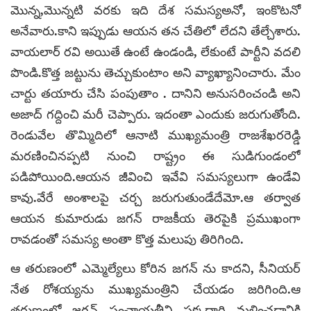
మొన్న,మొన్నటి వరకు ఇది దేశ సమస్యఅనో, ఇంకొటనో
అనేవారు.కాని ఇప్పుడు ఆయన తన చేతిలో లేదని తేల్చేశారు.
వాయలార్ రవి అయితే ఉంటే ఉండండి, లేకుంటే పార్టీని వదలి
పొండి.కొత్త జట్టును తెచ్చుకుంటాం అని వ్యాఖ్యానించారు. మేం
చార్టు తయారు చేసి పంపుతాం . దానిని అనుసరించండి అని
అజాద్ గద్దించి మరీ చెప్పారు. ఇదంతా ఎందుకు జరుగుతోంది.
రెండువేల తొమ్మిదిలో ఆనాటి ముఖ్యమంత్రి రాజశేఖరరెడ్డి
మరణించినప్పటి నుంచి రాష్ట్రం ఈ సుడిగుండంలో
పడిపోయింది.ఆయన జీవించి ఇవేవి సమస్యలుగా ఉండేవి
కావు.వేరే అంశాలపై చర్చ జరుగుతుండేదేమో.ఆ తర్వాత
ఆయన కుమారుడు జగన్ రాజకీయ తెరపైకి ప్రముఖంగా
రావడంతో సమస్య అంతా కొత్త మలుపు తిరిగింది.
ఆ తరుణంలో ఎమ్మెల్యేలు కోరిన జగన్ ను కాదని, సీనియర్
నేత రోశయ్యను ముఖ్యమంత్రిని చేయడం జరిగింది.ఆ
తరుణంలో జగన్ పంచాయతీని పక్కదారి మళ్లించడానికి