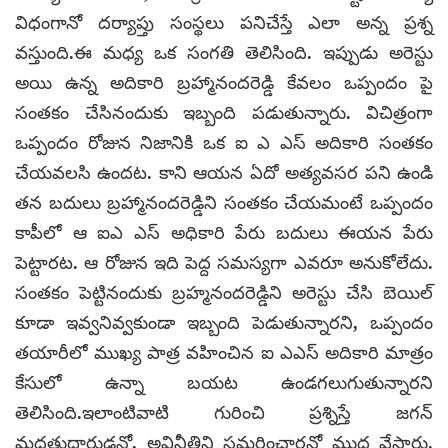
విధంగానో దర్యాప్తు సంస్థలు పనిచేస్తే ఎలా అన్న ప్రశ్న
వస్తుంది.ఈ మధ్య ఒక సంగతి తెలిసింది. ఇప్పుడు అరెస్టు
అయి ఉన్న అదికారి బ్రహ్మానందరెడ్డి కేవలం ఒప్పందం పై
సంతకం చేసినందుకు ఇబ్బంది పడుతున్నారు. విచిత్రంగా
ఒప్పందం రోజున నిజానికి ఒక ఐ ఎ ఎస్ అదికారి సంతకం
చేయవలసి ఉందట. కాని ఆయన ఏదో అత్యవసర పని ఉండి
తన బదులు బ్రహ్మానందరెడ్డిని సంతకం చేయమంటే ఒప్పందం
కాపీలో ఆ ఐఎ ఎస్ అధికారి పేరు బదులు ఈయన పేరు
పెట్టారట. ఆ రోజున ఇది పెద్ద సమస్యగా ఎవరూ అనుకోలేదు.
సంతకం పెట్టినందుకు బ్రహ్మనందరెడ్డిని అరెస్టు చేసి బెయిల్
కూడా ఇవ్వనివ్వకుండా ఇబ్బంది పెడుతున్నారని, ఒప్పందం
తయారీలో ముఖ్య పాత్ర వహించిన ఐ ఎఎస్ అదికారి మాత్రం
కేసులో ఉన్నా బయట ఉండగలుగుతున్నారని
తెలిసింది.ఇలాంటివాటి గురించి ప్రశ్నిస్తే జగన్
మద్దతుదారుడనో, అవినీతిని సమర్ధించారనో ముద్ర వేస్తారు.