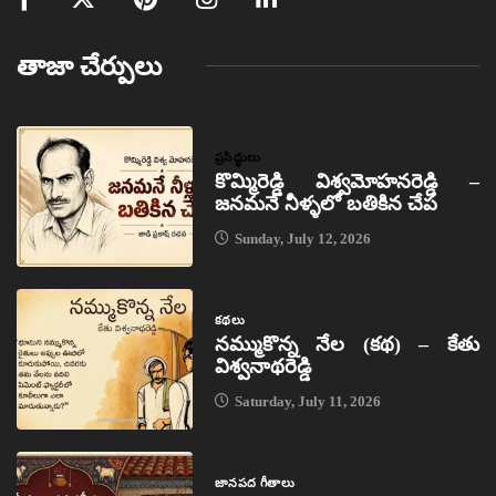
తాజా చేర్పులు
ప్రసిద్ధులు
కొమ్మిరెడ్డి విశ్వమోహనరెడ్డి –
జనమనే నీళ్ళలో బతికిన చేప
Sunday, July 12, 2026
కథలు
నమ్ముకొన్న నేల (కథ) – కేతు
విశ్వనాథరెడ్డి
Saturday, July 11, 2026
జానపద గీతాలు