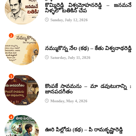
కొమ్మిరెడ్డి విశ్వమోహనరెడ్డి – జనమనే
నీళ్ళలో బతికిన చేప
Sunday, July 12, 2026
2
కథలు
నమ్ముకొన్న నేల (కథ) – కేతు విశ్వనాథరెడ్డి
Saturday, July 11, 2026
3
జానపద గీతాలు
కొంపకే సావమను – మా డవుటుగాన్ని :
జానపదగీతం
Monday, May 4, 2026
4
కథలు
ఊరి పిల్లోడు (కథ) – పి రామకృష్ణారెడ్డి