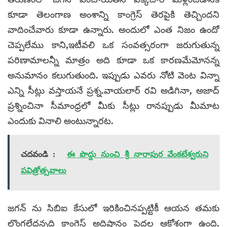
కూడా తెలంగాణ అంశాన్ని కాంగ్రెస్ తెరపైకి తెచ్చిందని
వాదించేవారు కూడా ఉన్నారు. అందులో ఎంత నిజం ఉందో
చెప్పలేము కాని,ఇటీవలి ఒక సంవత్సరంగా జరుగుతున్న
పరిణామాలన్నీ మాత్రం అది కూడా ఒక కారణమేమోనన్న
అనుమానం కలుగుతుంది. ఇప్పుడు ఎవరు నోటి వెంట విన్నా
ఎన్ని సీట్లు వస్తాయనే ప్రశ్న.వాయలార్ రవి అడిగినా, అజాద్
ప్రశ్నించినా సీమాంధ్రలో మీకు సీట్లు రానప్పుడు మీమాట
ఎందుకు వినాలి అంటున్నారట.
చదవండి :
ఈ పొద్దు నుంచి శ్రీ నారాపుర వేంకటేశ్వరుని
పవిత్రోత్సవాలు
జగన్ ను సిబిఐ కేసులో ఇరికించినప్పట్టికీ ఆయన తమకు
లొంగలేదన్నది కాంగ్రెస్ అదిష్టానం పెద్దల ఆక్రోశంగా ఉంది.