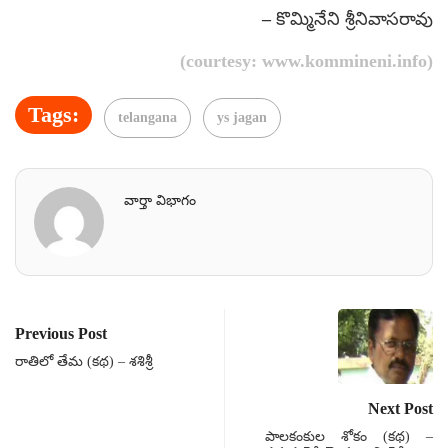
– కొమ్మినేని శ్రీనివాసరావు
(courtesy: www.kommineni.info)
Tags:
telangana
ys jagan
వార్తా విభాగం
Previous Post
రాతిలో తేమ (కథ) – శశిశ్రీ
Next Post
పాలకంకుల శోకం (కథ) –