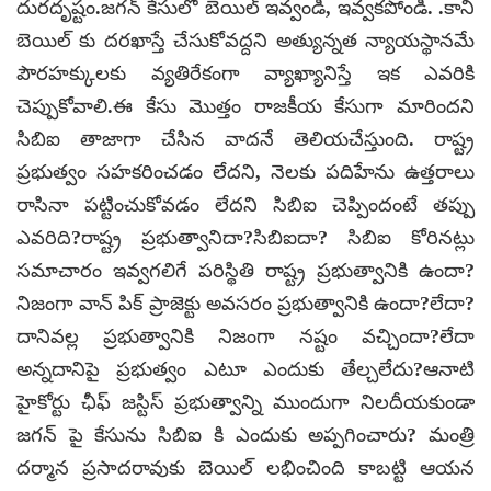
దురదృష్టం.జగన్ కేసులో బెయిల్ ఇవ్వండి, ఇవ్వకపోండి. .కాని
బెయిల్ కు దరఖాస్తే చేసుకోవద్దని అత్యున్నత న్యాయస్థానమే
పౌరహక్కులకు వ్యతిరేకంగా వ్యాఖ్యానిస్తే ఇక ఎవరికి
చెప్పుకోవాలి.ఈ కేసు మొత్తం రాజకీయ కేసుగా మారిందని
సిబిఐ తాజాగా చేసిన వాదనే తెలియచేస్తుంది. రాష్ట్ర
ప్రభుత్వం సహకరించడం లేదని, నెలకు పదిహేను ఉత్తరాలు
రాసినా పట్టించుకోవడం లేదని సిబిఐ చెప్పిందంటే తప్పు
ఎవరిది?రాష్ట్ర ప్రభుత్వానిదా?సిబిఐదా? సిబిఐ కోరినట్లు
సమాచారం ఇవ్వగలిగే పరిస్థితి రాష్ట్ర ప్రభుత్వానికి ఉందా?
నిజంగా వాన్ పిక్ ప్రాజెక్టు అవసరం ప్రభుత్వానికి ఉందా?లేదా?
దానివల్ల ప్రభుత్వానికి నిజంగా నష్టం వచ్చిందా?లేదా
అన్నదానిపై ప్రభుత్వం ఎటూ ఎందుకు తేల్చలేదు?ఆనాటి
హైకోర్టు ఛీఫ్ జస్టిస్ ప్రభుత్వాన్ని ముందుగా నిలదీయకుండా
జగన్ పై కేసును సిబిఐ కి ఎందుకు అప్పగించారు? మంత్రి
దర్మాన ప్రసాదరావుకు బెయిల్ లభించింది కాబట్టి ఆయన