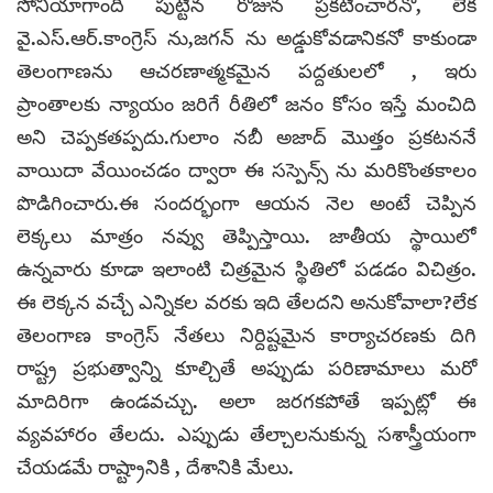
సోనియాగాందీ పుట్టిన రోజున ప్రకటించారనో, లేక
వై.ఎస్.ఆర్.కాంగ్రెస్ ను,జగన్ ను అడ్డుకోవడానికనో కాకుండా
తెలంగాణను ఆచరణాత్మకమైన పద్దతులలో , ఇరు
ప్రాంతాలకు న్యాయం జరిగే రీతిలో జనం కోసం ఇస్తే మంచిది
అని చెప్పకతప్పదు.గులాం నబీ అజాద్ మొత్తం ప్రకటననే
వాయిదా వేయించడం ద్వారా ఈ సస్పెన్స్ ను మరికొంతకాలం
పొడిగించారు.ఈ సందర్భంగా ఆయన నెల అంటే చెప్పిన
లెక్కలు మాత్రం నవ్వు తెప్పిస్తాయి. జాతీయ స్థాయిలో
ఉన్నవారు కూడా ఇలాంటి చిత్రమైన స్థితిలో పడడం విచిత్రం.
ఈ లెక్కన వచ్చే ఎన్నికల వరకు ఇది తేలదని అనుకోవాలా?లేక
తెలంగాణ కాంగ్రెస్ నేతలు నిర్దిష్టమైన కార్యాచరణకు దిగి
రాష్ట్ర ప్రభుత్వాన్ని కూల్చితే అప్పుడు పరిణామాలు మరో
మాదిరిగా ఉండవచ్చు. అలా జరగకపోతే ఇప్పట్లో ఈ
వ్యవహారం తేలదు. ఎప్పుడు తేల్చాలనుకున్న సశాస్త్రీయంగా
చేయడమే రాష్ట్రానికి , దేశానికి మేలు.