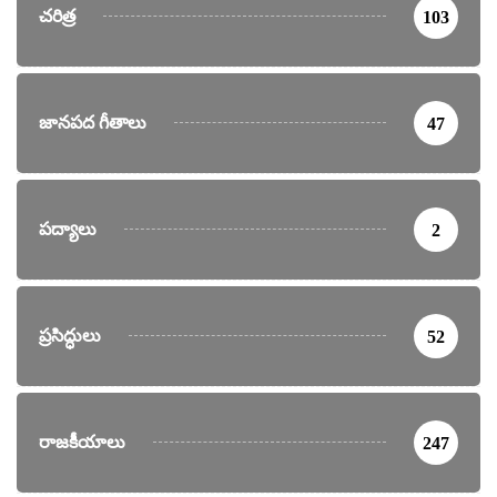
చరిత్ర
103
జానపద గీతాలు
47
పద్యాలు
2
ప్రసిద్ధులు
52
రాజకీయాలు
247