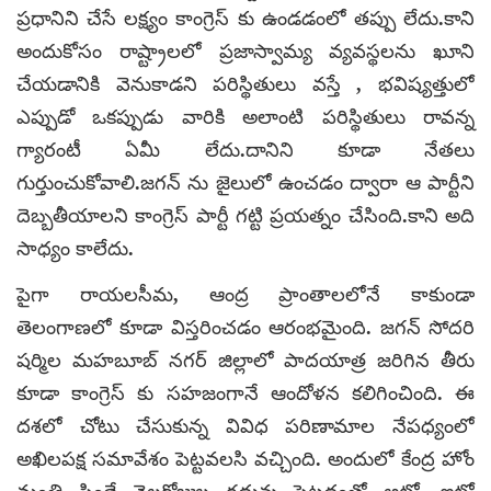
ప్రధానిని చేసే లక్ష్యం కాంగ్రెస్ కు ఉండడంలో తప్పు లేదు.కాని
అందుకోసం రాష్ట్రాలలో ప్రజాస్వామ్య వ్యవస్థలను ఖూని
చేయడానికి వెనుకాడని పరిస్థితులు వస్తే , భవిష్యత్తులో
ఎప్పుడో ఒకప్పుడు వారికి అలాంటి పరిస్థితులు రావన్న
గ్యారంటీ ఏమీ లేదు.దానిని కూడా నేతలు
గుర్తుంచుకోవాలి.జగన్ ను జైలులో ఉంచడం ద్వారా ఆ పార్టీని
దెబ్బతీయాలని కాంగ్రెస్ పార్టీ గట్టి ప్రయత్నం చేసింది.కాని అది
సాధ్యం కాలేదు.
పైగా రాయలసీమ, ఆంద్ర ప్రాంతాలలోనే కాకుండా
తెలంగాణలో కూడా విస్తరించడం ఆరంభమైంది. జగన్ సోదరి
షర్మిల మహబూబ్ నగర్ జిల్లాలో పాదయాత్ర జరిగిన తీరు
కూడా కాంగ్రెస్ కు సహజంగానే ఆందోళన కలిగించింది. ఈ
దశలో చోటు చేసుకున్న వివిధ పరిణామాల నేపధ్యంలో
అఖిలపక్ష సమావేశం పెట్టవలసి వచ్చింది. అందులో కేంద్ర హోం