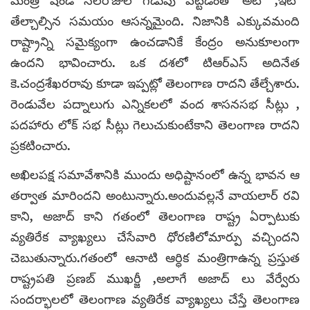
మంత్రి షిండే నెలరోజుల గడువు పెట్టడంతో అటో ,ఇటో
తేల్చాల్సిన సమయం ఆసన్నమైంది. నిజానికి ఎక్కువమంది
రాష్ట్రాన్ని సమైక్యంగా ఉంచడానికే కేంద్రం అనుకూలంగా
ఉందని భావించారు. ఒక దశలో టిఆర్ఎస్ అదినేత
కె.చంద్రశేఖరరావు కూడా ఇప్పట్లో తెలంగాణ రాదని తేల్చేశారు.
రెండువేల పద్నాలుగు ఎన్నికలలో వంద శాసనసభ సీట్లు ,
పదహారు లోక్ సభ సీట్లు గెలుచుకుంటేకాని తెలంగాణ రాదని
ప్రకటించారు.
అఖిలపక్ష సమావేశానికి ముందు అధిష్టానంలో ఉన్న భావన ఆ
తర్వాత మారిందని అంటున్నారు.అందువల్లనే వాయలార్ రవి
కాని, అజాద్ కాని గతంలో తెలంగాణ రాష్ట్ర ఏర్పాటుకు
వ్యతిరేక వ్యాఖ్యలు చేసేవారి ధోరణిలోమార్పు వచ్చిందని
చెబుతున్నారు.గతంలో ఆనాటి ఆర్ధిక మంత్రిగాఉన్న ప్రస్తుత
రాష్ట్రపతి ప్రణబ్ ముఖర్జీ ,అలాగే అజాద్ లు వేర్వేరు
సందర్భాలలో తెలంగాణ వ్యతిరేక వ్యాఖ్యలు చేస్తే తెలంగాణ