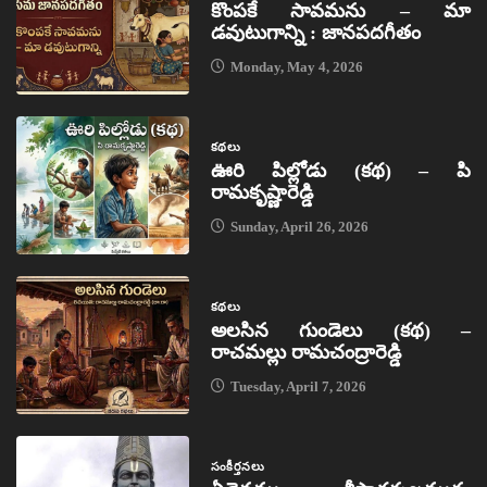
కొంపకే సావమను – మా
డవుటుగాన్ని : జానపదగీతం
Monday, May 4, 2026
కథలు
ఊరి పిల్లోడు (కథ) – పి
రామకృష్ణారెడ్డి
Sunday, April 26, 2026
కథలు
అలసిన గుండెలు (కథ) –
రాచమల్లు రామచంద్రారెడ్డి
Tuesday, April 7, 2026
సంకీర్తనలు