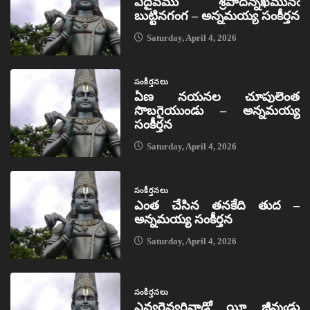
ఏదైవము శ్రీపాదన్నఖమునఁ
బుట్టినగంగ – అన్నమయ్య సంకీర్తన
Saturday, April 4, 2026
సంకీర్తనలు
ఏణ నయనల చూపులెంత
సొబగైయుండు – అన్నమయ్య
సంకీర్తన
Saturday, April 4, 2026
సంకీర్తనలు
ఎంత చేసిన తనకేది తుద –
అన్నమయ్య సంకీర్తన
Saturday, April 4, 2026
సంకీర్తనలు
ఎవ్వరెవ్వరివాడో యీ జీవుఁడు