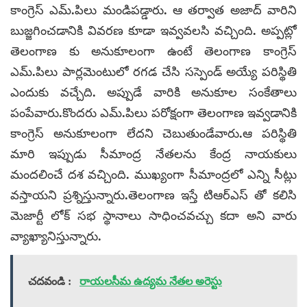
కాంగ్రెస్ ఎమ్.పిలు మండిపడ్డారు. ఆ తర్వాత అజాద్ వారిని
బుజ్జగించడానికి వివరణ కూడా ఇవ్వవలసి వచ్చింది. అప్పట్లో
తెలంగాణ కు అనుకూలంగా ఉంటే తెలంగాణ కాంగ్రెస్
ఎమ్.పిలు పార్లమెంటులో రగడ చేసి సస్పెండ్ అయ్యే పరిస్థితి
ఎందుకు వచ్చేది. అప్పుడే వారికి అనుకూల సంకేతాలు
పంపేవారు.కొందరు ఎమ్.పిలు పరోక్షంగా తెలంగాణ ఇవ్వడానికి
కాంగ్రెస్ అనుకూలంగా లేదని చెబుతుండేవారు.ఆ పరిస్థితి
మారి ఇప్పుడు సీమాంద్ర నేతలను కేంద్ర నాయకులు
మందలించే దశ వచ్చింది. ముఖ్యంగా సీమాంద్రలో ఎన్ని సీట్లు
వస్తాయని ప్రశ్నిస్తున్నారు.తెలంగాణ ఇస్తే టిఆర్ఎస్ తో కలిసి
మెజార్టీ లోక్ సభ స్థానాలు సాధించవచ్చు కదా అని వారు
వ్యాఖ్యానిస్తున్నారు.
చదవండి :
రాయలసీమ ఉద్యమ నేతల అరెస్టు