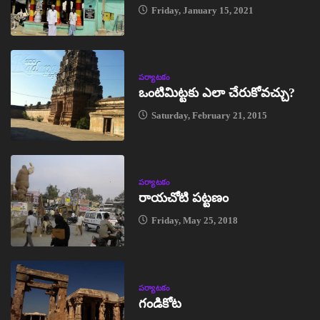
Friday, January 15, 2021
పర్యాటకం
ఒంటిమిట్టకు ఎలా చేరుకోవచ్చు?
Saturday, February 21, 2015
పర్యాటకం
రాయచోటి పట్టణం
Friday, May 25, 2018
పర్యాటకం
గండికోట