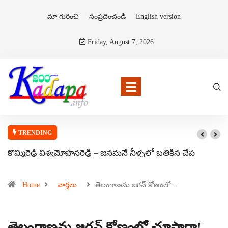
మా గురించి
సంప్రదించండి
English version
Friday, August 7, 2026
TRENDING
కొమ్మిరెడ్డి విశ్వమోహనరెడ్డి – జనమనే నీళ్ళలో బతికిన చేప
Home
వార్తలు
తెలంగాణను జగన్ కోణంలో…
తెలంగాణను జగన్ కోణంలో చూస్తారా!