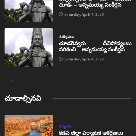
చూడ- – అన్నమయ్య సంకీర్తన
Saturday, April 4, 2026
సంకీర్తనలు
చూడరెవ్వరు దీనిసోద్యంబు
పరికించి – అన్నమయ్య సంకీర్తన
Saturday, April 4, 2026
చూడాల్సినవి
పర్యాటకం
కడప జిల్లా పర్యాటక ఆకర్షణలు