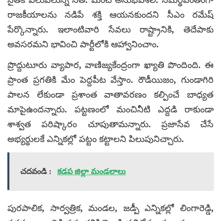
రాజకీయాలను నడిపే శక్తి ఆయనకుందని సీఎం రమేష్
పేర్కొన్నారు. ఇలాంటివారి సేవలు రాష్ట్రానికి, తెదేపాకు
అవసరమని భావించి పార్టీలోకి ఆహ్వానించాం.
ప్రొద్దుటూరు వ్యాపార, వాణిజ్యకేంద్రంగా ఖ్యాతి పొందింది. ఈ
ప్రాంత ప్రగతికి మేం పెద్దపీట వేస్తాం. రౌడీయిజం, గుండాగిరి
పాలన లేకుండా ప్రశాంత వాతావరణం కల్పించే బాధ్యత
మాపైఉందన్నారు. పట్టణంలో మంచినీటి ఎద్దడి రాకుండా
శాశ్వత పరిష్కారం చూపుతామన్నారు. ప్రజాసేవ చేసే
అభ్యర్థులకే ఎన్నికల్లో పట్టం కట్టాలని పిలుపునిచ్చారు.
చదవండి :
కడప జిల్లా మండలాలు
పురపాలిక, సార్వత్రిక, మండల, జడ్పీ ఎన్నికల్లో లింగారెడ్డి,