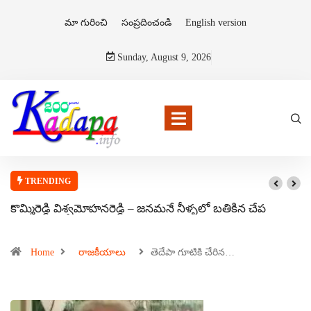
మా గురించి
సంప్రదించండి
English version
Sunday, August 9, 2026
TRENDING
కొమ్మిరెడ్డి విశ్వమోహనరెడ్డి – జనమనే నీళ్ళలో బతికిన చేప
Home
రాజకీయాలు
తెదేపా గూటికి చేరిన…