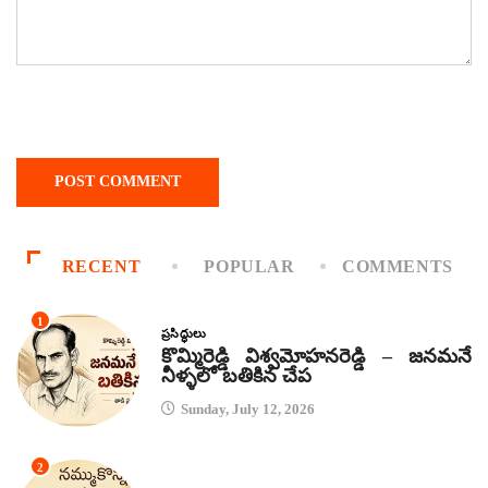
RECENT
POPULAR
COMMENTS
1
ప్రసిద్ధులు
కొమ్మిరెడ్డి విశ్వమోహనరెడ్డి – జనమనే
నీళ్ళలో బతికిన చేప
Sunday, July 12, 2026
2