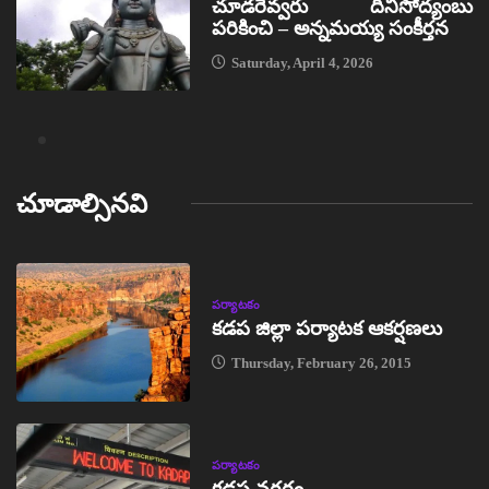
చూడరెవ్వరు దీనిసోద్యంబు
పరికించి – అన్నమయ్య సంకీర్తన
Saturday, April 4, 2026
చూడాల్సినవి
పర్యాటకం
కడప జిల్లా పర్యాటక ఆకర్షణలు
Thursday, February 26, 2015
పర్యాటకం
కడప నగరం