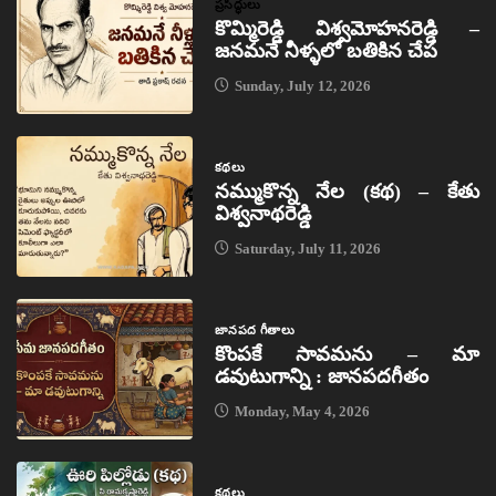
ప్రసిద్ధులు
కొమ్మిరెడ్డి విశ్వమోహనరెడ్డి –
జనమనే నీళ్ళలో బతికిన చేప
Sunday, July 12, 2026
కథలు
నమ్ముకొన్న నేల (కథ) – కేతు
విశ్వనాథరెడ్డి
Saturday, July 11, 2026
జానపద గీతాలు
కొంపకే సావమను – మా
డవుటుగాన్ని : జానపదగీతం
Monday, May 4, 2026
కథలు