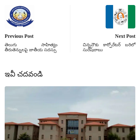
Previous Post
Next Post
తెలుగు సాహిత్యం
చిన్నచౌకు కార్పోరేటర్ బరిలో
తీరుతెన్నులపై జాతీయ సదస్సు
సురేష్‌బాబు
ఇవీ చదవండి