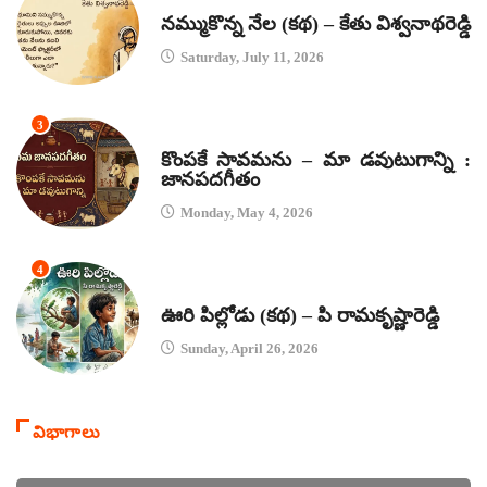
కథలు
నమ్ముకొన్న నేల (కథ) – కేతు విశ్వనాథరెడ్డి
Saturday, July 11, 2026
3
జానపద గీతాలు
కొంపకే సావమను – మా డవుటుగాన్ని :
జానపదగీతం
Monday, May 4, 2026
4
కథలు
ఊరి పిల్లోడు (కథ) – పి రామకృష్ణారెడ్డి
Sunday, April 26, 2026
విభాగాలు