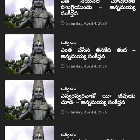
ఏణ నయనల చూపులెంత
సొబగైయుండు – అన్నమయ్య
సంకీర్తన
Saturday, April 4, 2026
సంకీర్తనలు
ఎంత చేసిన తనకేది తుద –
అన్నమయ్య సంకీర్తన
Saturday, April 4, 2026
సంకీర్తనలు
ఎవ్వరెవ్వరివాడో యీ జీవుఁడు
చూడ- – అన్నమయ్య సంకీర్తన
Saturday, April 4, 2026
సంకీర్తనలు