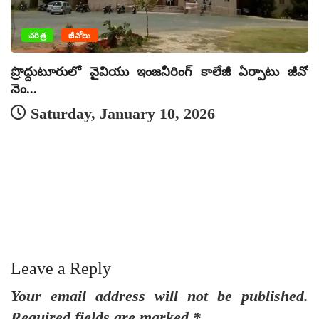
చరిత్ర
జీవోలు
ప్రొద్దుటూరులో వైవియు ఇంజనీరింగ్ కాలేజీ ఏర్పాటు జీవో
నెం...
Saturday, January 10, 2026
జీ
Leave a Reply
Your email address will not be published.
Required fields are marked
*