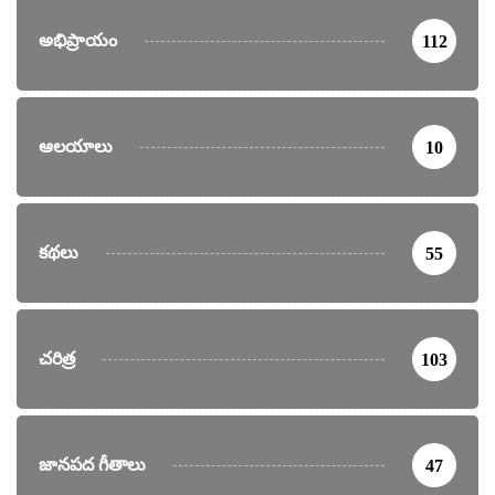
అభిప్రాయం
112
ఆలయాలు
10
కథలు
55
చరిత్ర
103
జానపద గీతాలు
47