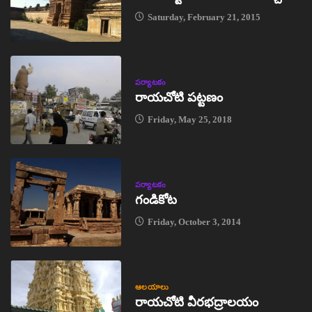
Saturday, February 21, 2015
పర్యాటకం
రాయచోటి పట్టణం
Friday, May 25, 2018
పర్యాటకం
గండికోట
Friday, October 3, 2014
ఆలయాలు
రాయచోటి వీరభద్రాలయం