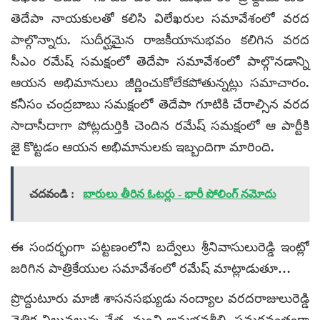
తెదేపా నాయకులతో కలిసి విలేఖరుల సమావేశంలో వరద
పాల్గొన్నారు. సుదీర్ఘమైన రాజకీయానుభవం కలిగిన వరద
సీఎం రమేష్ సమక్షంలో తెదేపా సమావేశంలో పాల్గొనడాన్ని
ఆయన అభిమానులు జీర్ణించుకోలేకపోతున్నట్లు సమాచారం.
కనీసం చంద్రబాబు సమక్షంలో తెదేపా గూటికి చేరాల్సిన వరద
సాదాసీదాగా పోట్లదుర్తికి చెందిన రమేష్ సమక్షంలో ఆ పార్టీకి
జై కొట్టడం ఆయన అభిమానులకు ఇబ్బందిగా మారింది.
చదవండి :
బారులు తీరిన ఓటర్లు - భారీ పోలింగ్ నమోదు
ఈ సందర్భంగా పట్టణంలోని బద్వేలు శ్రీనివాసులురెడ్డి ఇంట్లో
జరిగిన పాత్రికేయుల సమావేశంలో రమేష్ మాట్లాడుతూ…
ప్రొద్దుటూరు మాజీ శాసనసభ్యుడు నంద్యాల వరదరాజులురెడ్డి
నైతిక విలువలున్న నేత. మంచి అనుభవశీలి. సమర్థవంతంగా