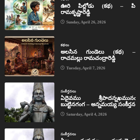
ఊరి పిల్లోడు (కథ) – పి
రామకృష్ణారెడ్డి
Sunday, April 26, 2026
కథలు
అలసిన గుండెలు (కథ) –
రాచమల్లు రామచంద్రారెడ్డి
Tuesday, April 7, 2026
సంకీర్తనలు
ఏదైవము శ్రీపాదన్నఖమునఁ
బుట్టినగంగ – అన్నమయ్య సంకీర్తన
Saturday, April 4, 2026
సంకీర్తనలు