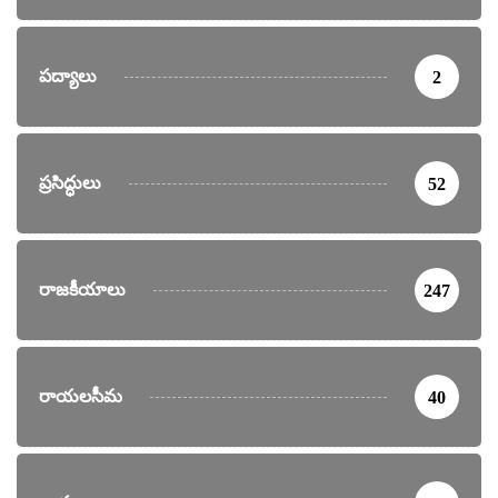
పద్యాలు
2
ప్రసిద్ధులు
52
రాజకీయాలు
247
రాయలసీమ
40