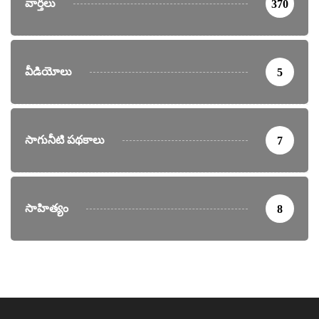
వార్తలు
370
వీడియోలు
5
సాగునీటి పథకాలు
7
సాహిత్యం
8