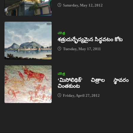
Saturday, May 12, 2012
చరిత్ర
శత్రుదుర్భేద్యమైన సిద్ధవటం కోట
Tuesday, May 17, 2011
చరిత్ర
‘మిసోలిథిక్‌’ చిత్రాల స్థావరం
చింతకుంట
Friday, April 27, 2012