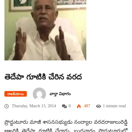
తెదేపా గూటికి చేరిన వరద
వార్తా విభాగం
రాజకీయాలు
Thursday, March 13, 2014
0
487
1 minute read
ప్రొద్దుటూరు మాజీ శాసనసభ్యుడు నంద్యాల వరదరాజులురెడ్డి
ఆఖరికి తెదేపా గూటికి చేరారు. బుధవారం ప్రొద్దుటూరులో