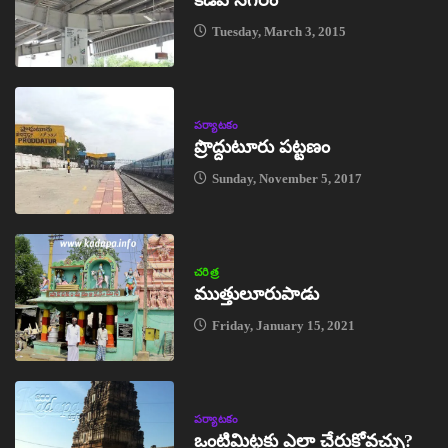
Tuesday, March 3, 2015
పర్యాటకం
ప్రొద్దుటూరు పట్టణం
Sunday, November 5, 2017
చరిత్ర
ముత్తులూరుపాడు
Friday, January 15, 2021
పర్యాటకం
ఒంటిమిట్టకు ఎలా చేరుకోవచ్చు?