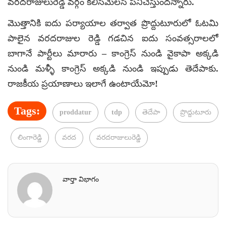
వరదరాజులురెడ్డి వర్గం కలిసిమెలసి పనిచేస్తుందన్నారు.
మొత్తానికి ఐదు పర్యాయాల తర్వాత ప్రొద్దుటూరులో ఓటమి
పాలైన వరదరాజుల రెడ్డి గడచిన ఐదు సంవత్సరాలలో
బాగానే పార్టీలు మారారు – కాంగ్రెస్ నుండి వైకాపా అక్కడి
నుండి మళ్ళీ కాంగ్రెస్ అక్కడి నుండి ఇప్పుడు తెదేపాకు.
రాజకీయ ప్రయాణాలు ఇలాగే ఉంటాయేమో!
Tags:
proddatur
tdp
తెదేపా
ప్రొద్దుటూరు
లింగారెడ్డి
వరద
వరదరాజులురెడ్డి
వార్తా విభాగం