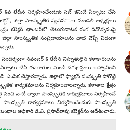
6వ తేదీన నిర్వహించేందుకు సబ్ కమిటీ ఏర్పాటు చేసి
్టర్, జిల్లా సాంస్కృతిక వ్యవహారాల మండలి అధ్యక్షులు
యంత్రం కలెక్టర్ ఛాంబర్‌లో తెలుగునాటక రంగ దినోత్సవంపై
 జిల్లా సాంస్కృతిక సంప్రదాయాలను చాటి చెప్పే విధంగా
న్నారు.
 సందర్భంగా నవంబర్ 6 తేదీన నిస్నాతులైన కళాకారులను
 ఏర్పాటు చేసి కళాకారుల నుండి దరఖాస్తులు ఆహ్వానించి
ఎంపిక చేస్తారన్నారు. జిల్లాలో ఫ్యాక్షన్ సంస్కృతి పోగొట్టే
ృతిక కార్యక్రమాలను నిర్వహించాలన్నారు. కళాశాల క్షేత్రం
ె పెంచి వాటి ద్వారా సాంస్కృతిక కార్యక్రమాలు నిర్వహించే
 సాంస్కృతి కార్యక్రమాలు నిర్వహించేందుకు సాంస్కృతి
ధాల అధికారి డి.వి. ప్రసాద్‌రావు కలెక్టర్‌ను ఆదేశించారు.