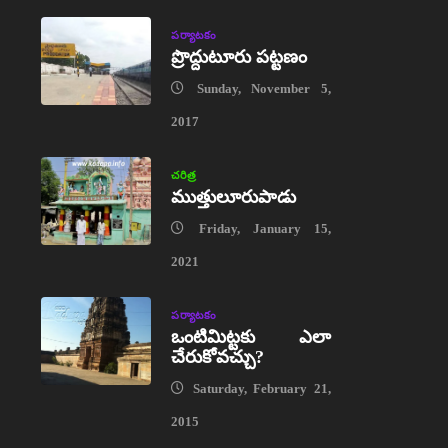
పర్యాటకం
ప్రొద్దుటూరు పట్టణం
Sunday, November 5,
2017
చరిత్ర
ముత్తులూరుపాడు
Friday, January 15,
2021
పర్యాటకం
ఒంటిమిట్టకు ఎలా
చేరుకోవచ్చు?
Saturday, February 21,
2015