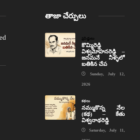
తాజా చేర్పులు
ed
ప్రసిద్ధులు
కొమ్మిరెడ్డి
విశ్వమోహనరెడ్డి –
జనమనే నీళ్ళలో
బతికిన చేప
Sunday, July 12,
2026
కథలు
నమ్ముకొన్న నేల
(కథ) – కేతు
విశ్వనాథరెడ్డి
Saturday, July 11,