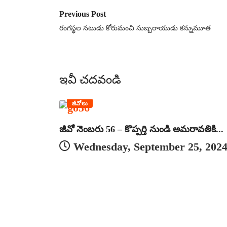
Previous Post
రంగస్థల నటుడు కోరుమంచి సుబ్బరాయుడు కన్నుమూత
ఇవీ చదవండి
జీవోలు
జీవో నెంబరు 56 – కొప్పర్తి నుండి అమరావతికి...
Wednesday, September 25, 202