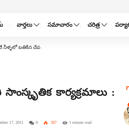
్
వార్తలు
సమాచారం
చరిత్ర
పర్య
నే నీళ్ళలో బతికిన చేప
ి సాంస్కృతిక కార్యక్రమాలు :
ember 17, 2011
0
387
1 minute read