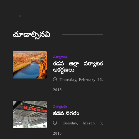
చూడాల్సినవి
పర్యాటకం
కడప జిల్లా పర్యాటక
ఆకర్షణలు
Thursday, February 26,
2015
పర్యాటకం
కడప నగరం
Tuesday, March 3,
2015