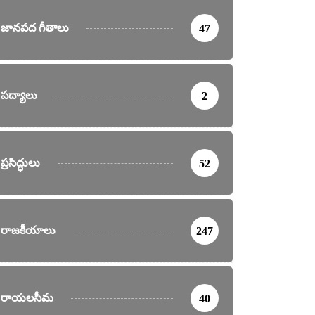
జానపద గీతాలు
47
పద్యాలు
2
యేక వార్తలు
ప్రసిద్ధులు
52
ంట్లలో రజనీకాంత్ సినిమా షూటింగ్
turday, February 3, 2024
రాజకీయాలు
247
రాయలసీమ
40