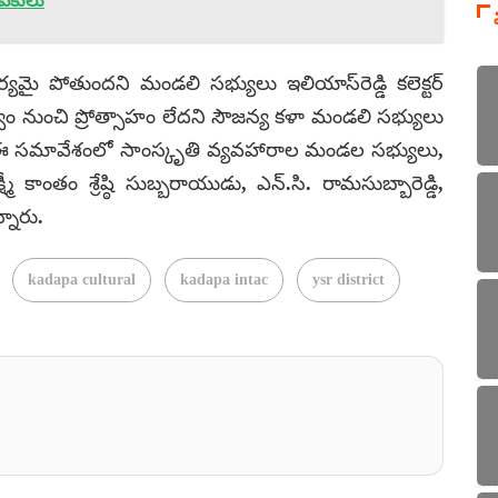
యువకులు
్యమై పోతుందని మండలి సభ్యులు ఇలియాస్‌రెడ్డి కలెక్టర్
భుత్వం నుంచి ప్రోత్సాహం లేదని సౌజన్య కళా మండలి సభ్యులు
ు. ఈ సమావేశంలో సాంస్కృతి వ్యవహారాల మండల సభ్యులు,
్ష్మీ కాంతం శ్రేష్ఠి సుబ్బరాయుడు, ఎన్.సి. రామసుబ్బారెడ్డి,
్నారు.
kadapa cultural
kadapa intac
ysr district