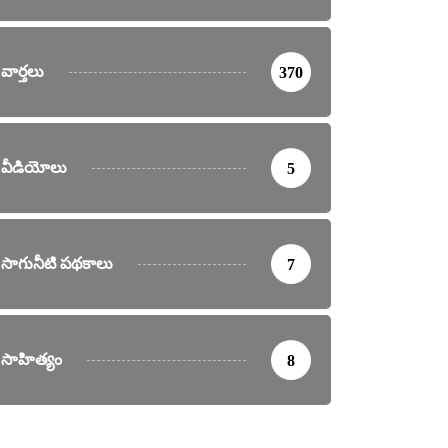
వార్తలు
370
వీడియోలు
5
సాగునీటి పథకాలు
7
సాహిత్యం
8