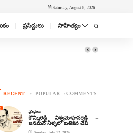
Saturday, August 8, 2026
ాటకం
ప్రసిద్ధులు
సాహిత్యం
RECENT
POPULAR
COMMENTS
1
ప్రసిద్ధులు
కొమ్మిరెడ్డి విశ్వమోహనరెడ్డి –
జనమనే నీళ్ళలో బతికిన చేప
Sunday, July 12, 2026