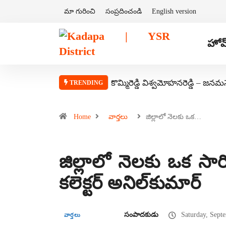
మా గురించి
సంప్రదించండి
English version
హోమ
కొమ్మిరెడ్డి విశ్వమోహనరెడ్డి – జనమ
TRENDING
Home
వార్తలు
జిల్లాలో నెలకు ఒక…
జిల్లాలో నెలకు ఒక సార
కలెక్టర్ అనిల్‌కుమార్
సంపాదకుడు
Saturday, Sept
వార్తలు