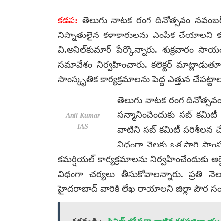
కడప:
తెలుగు నాటక రంగ దినోత్సవం నవంబర్ 
నిస్నాతులైన కళాకారులను ఎంపిక చేయాలని కలెక
వి.అనిల్‌కుమార్ పేర్కొన్నారు. శుక్రవారం సా
సమావేశం నిర్వహించారు. కలెక్టర్ మాట్లాడుతూ
సాంస్కృతిక కార్యక్రమాలను పెద్ద ఎత్తున చేపట్టాల
తెలుగు నాటక రంగ దినోత్సవం
సన్మానించేందుకు సబ్ కమిటీ
Anil Kumar
IAS
వాటిని సబ్ కమిటీ పరిశీలన చేసి 
విధంగా నెలకు ఒక సారి సాంస్క
కమర్షియల్ కార్యక్రమాలను నిర్వహించేందుకు అద్ద
విధంగా చర్యలు తీసుకోవాలన్నారు. ప్రతి నెల
హైదరాబాద్ వారికి లేఖ రాయాలని జిల్లా పౌర సంబం