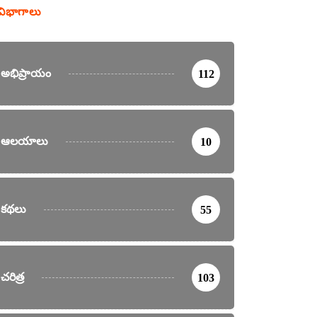
విభాగాలు
అభిప్రాయం
112
ఆలయాలు
10
కథలు
55
చరిత్ర
103