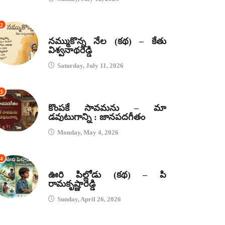
2
కథలు
నమ్ముకొన్న నేల (కథ) – కేతు
విశ్వనాథరెడ్డి
Saturday, July 11, 2026
3
జానపద గీతాలు
కొంపకే సావమను – మా
డవుటుగాన్ని : జానపదగీతం
Monday, May 4, 2026
4
కథలు
ఊరి పిల్లోడు (కథ) – పి
రామకృష్ణారెడ్డి
Sunday, April 26, 2026