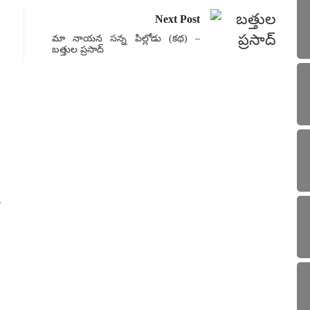
Next Post
మా నాయన సన్న పిల్లోడు (కథ) –
బత్తుల ప్రసాద్
ప్రత్
ఎర్రగు
Sa
4