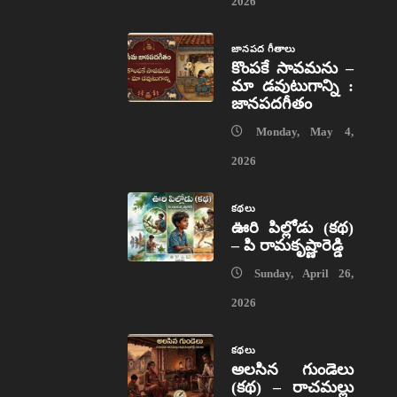
2026
జానపద గీతాలు
కొంపకే సావమను –
మా డవుటుగాన్ని :
జానపదగీతం
Monday, May 4,
2026
కథలు
ఊరి పిల్లోడు (కథ)
– పి రామకృష్ణారెడ్డి
Sunday, April 26,
2026
కథలు
అలసిన గుండెలు
(కథ) – రాచమల్లు