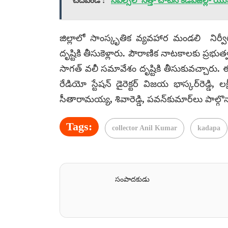
చదవండి :
సివిల్స్‌లో సత్తా చాటిన కడపజిల్లా 
జిల్లాలో సాంస్కృతిక వ్యవహార మండలి నిర్వీర
దృష్టికి తీసుకెళ్లారు. పౌరాణిక నాటకాలకు ప్ర
సాగత్ వలీ సమావేశం దృష్టికి తీసుకువచ్చార
రేడియో స్టేషన్ డైరెక్టర్ విజయ భాస్కర్‌రెడ్డి, లక
సీతారామయ్య, శివారెడ్డి, పవన్‌కుమార్‌లు పాల్గొన
Tags:
collector Anil Kumar
kadapa
సంపాదకుడు