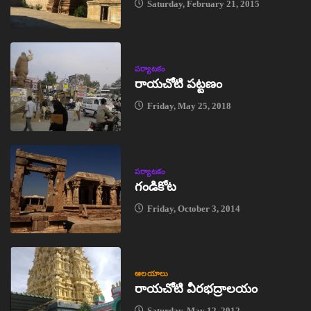
Saturday, February 21, 2015
పర్యాటకం
రాయచోటి పట్టణం
Friday, May 25, 2018
పర్యాటకం
గండికోట
Friday, October 3, 2014
ఆలయాలు
రాయచోటి వీరభద్రాలయం
Saturday, May 12, 2012