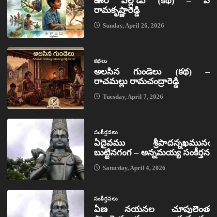
ఊరి పిల్లోడు (కథ) – పి
రామకృష్ణారెడ్డి
Sunday, April 26, 2026
కథలు
అలసిన గుండెలు (కథ) –
రాచమల్లు రామచంద్రారెడ్డి
Tuesday, April 7, 2026
సంకీర్తనలు
ఏదైవము శ్రీపాదన్నఖమునఁ
బుట్టినగంగ – అన్నమయ్య సంకీర్తన
Saturday, April 4, 2026
సంకీర్తనలు
ఏణ నయనల చూపులెంత