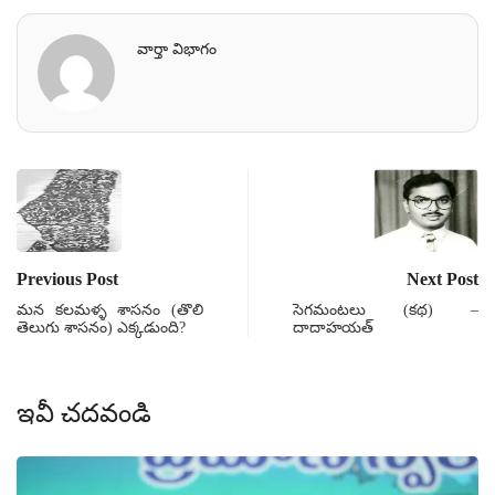
వార్తా విభాగం
Previous Post
Next Post
మన కలమళ్ళ శాసనం (తొలి
సెగమంటలు (కథ) –
తెలుగు శాసనం) ఎక్కడుంది?
దాదాహయత్
ఇవీ చదవండి