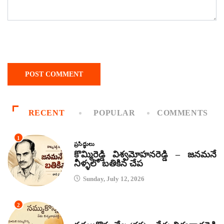
RECENT
POPULAR
COMMENTS
1
ప్రసిద్ధులు
కొమ్మిరెడ్డి విశ్వమోహనరెడ్డి – జనమనే
నీళ్ళలో బతికిన చేప
Sunday, July 12, 2026
2
కథలు