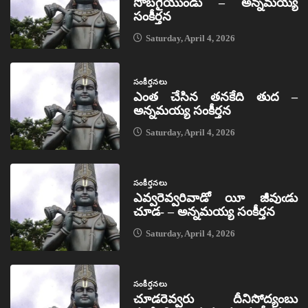
సొబగైయుండు – అన్నమయ్య
సంకీర్తన
Saturday, April 4, 2026
సంకీర్తనలు
ఎంత చేసిన తనకేది తుద –
అన్నమయ్య సంకీర్తన
Saturday, April 4, 2026
సంకీర్తనలు
ఎవ్వరెవ్వరివాడో యీ జీవుఁడు
చూడ- – అన్నమయ్య సంకీర్తన
Saturday, April 4, 2026
సంకీర్తనలు
చూడరెవ్వరు దీనిసోద్యంబు