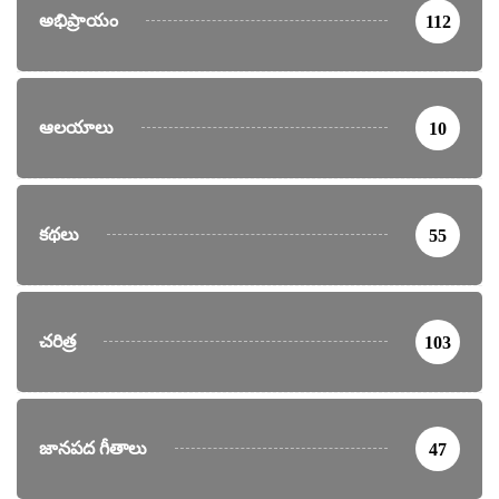
అభిప్రాయం
112
ఆలయాలు
10
కథలు
55
చరిత్ర
103
జానపద గీతాలు
47