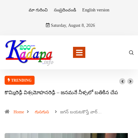
మా గురించి
సంప్రదించండి
English version
Saturday, August 8, 2026
TRENDING
కొమ్మిరెడ్డి విశ్వమోహనరెడ్డి – జనమనే నీళ్ళలో బతికిన చేప
Home
గుసగుస
జగన్ బయటకొస్తే వార్…