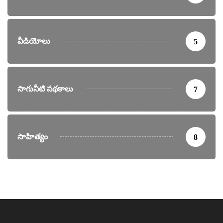
వీడియోలు
5
సాగునీటి పథకాలు
7
సాహిత్యం
8