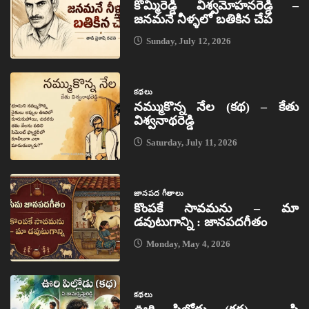
కొమ్మిరెడ్డి విశ్వమోహనరెడ్డి –
జనమనే నీళ్ళలో బతికిన చేప
Sunday, July 12, 2026
కథలు
నమ్ముకొన్న నేల (కథ) – కేతు
విశ్వనాథరెడ్డి
Saturday, July 11, 2026
జానపద గీతాలు
కొంపకే సావమను – మా
డవుటుగాన్ని : జానపదగీతం
Monday, May 4, 2026
కథలు