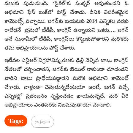
వణుకు పుడుతుంది. ‘సైకిల్‌’కు పంక్చర్ అవుతుందని ఓ
అభిమాని ఫేస్ బుక్‌లో పోస్ట్ చేశాడు. దీనికి విపరీతమైన
కామెంట్స్ వచ్చాయి. జగన్‌కు బయటకు 2014 ఎన్నికల వరకు
రాలేడనే భ్రమలో టీడీపీ, కాంగ్రెస్ ఉన్నాయని ఒకరు…. జగన్
అనే సునామీలో టీడీపీ, కాంగ్రెస్‌లు కొట్టుకుపోతారని మరొకరు
తమ అభిప్రాయాలను పోస్ట్ చేశారు.
ఇటీవల ఎన్టీఆర్ విగ్రహావిష్కరణకు ఢిల్లీ వెళ్ళిన బాబు కాంగ్రెస్
నేతలతో చర్చించారని, జగన్‌కు బెయిల్ రాకుండా చూడండని
వారిని బాబు ప్రాధేయపడ్డాడని మరొక అభిమాని కామెంట్
చేశాడు. వాళ్లంతా చెపుతున్నదేంటయా అంటే, జగన్‌ వచ్చే
ఎన్నికల్లో ప్రభంజనం సృష్టించడం ఖాయమన్నదే. మరి వీరి
అభిప్రాయాలు ఎంతవరకు నిజమవుతాయో చూడాలి.
Tags:
ys jagan