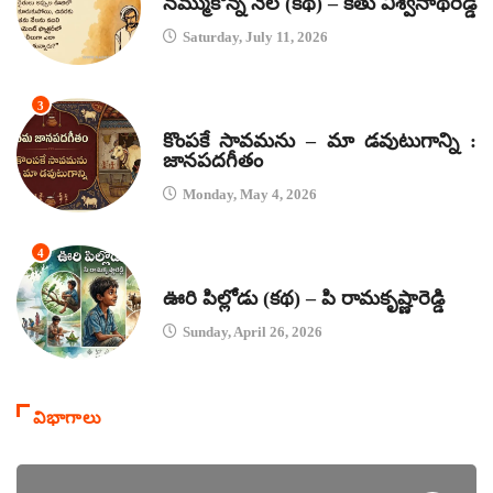
నమ్ముకొన్న నేల (కథ) – కేతు విశ్వనాథరెడ్డి
Saturday, July 11, 2026
3
జానపద గీతాలు
కొంపకే సావమను – మా డవుటుగాన్ని :
జానపదగీతం
Monday, May 4, 2026
4
కథలు
ఊరి పిల్లోడు (కథ) – పి రామకృష్ణారెడ్డి
Sunday, April 26, 2026
విభాగాలు