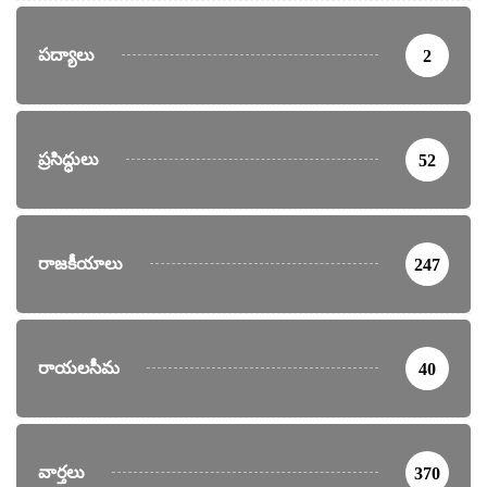
పద్యాలు
2
ప్రసిద్ధులు
52
రాజకీయాలు
247
రాయలసీమ
40
వార్తలు
370