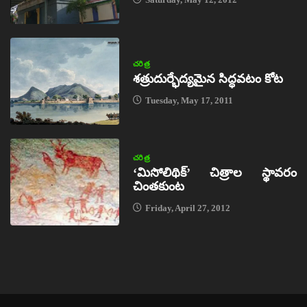
చరిత్ర
శత్రుదుర్భేద్యమైన సిద్ధవటం కోట
Tuesday, May 17, 2011
చరిత్ర
‘మిసోలిథిక్‌’ చిత్రాల స్థావరం
చింతకుంట
Friday, April 27, 2012