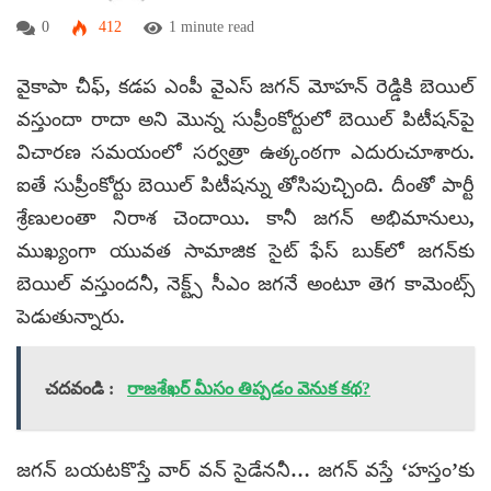
0
412
1 minute read
వైకాపా చీఫ్, కడప ఎంపీ వైఎస్ జగన్ మోహన్ రెడ్డికి బెయిల్
వస్తుందా రాదా అని మొన్న సుప్రీంకోర్టులో బెయిల్ పిటీషన్‌పై
విచారణ సమయంలో సర్వత్రా ఉత్కంఠగా ఎదురుచూశారు.
ఐతే సుప్రీంకోర్టు బెయిల్‌ పిటీషన్ను తోసిపుచ్చింది. దీంతో పార్టీ
శ్రేణులంతా నిరాశ చెందాయి. కానీ జగన్ అభిమానులు,
ముఖ్యంగా యువత సామాజిక సైట్ ఫేస్ బుక్‌లో జగన్‌కు
బెయిల్ వస్తుందనీ, నెక్ట్స్ సీఎం జగనే అంటూ తెగ కామెంట్స్
పెడుతున్నారు.
చదవండి :
రాజశేఖర్ మీసం తిప్పడం వెనుక కథ?
జగన్ బయటకొస్తే వార్ వన్ సైడేననీ… జగన్ వస్తే ‘హస్తం’కు