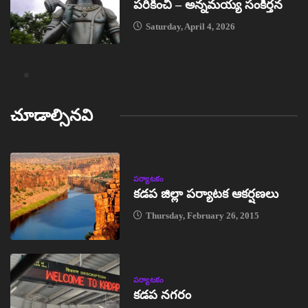
పరికించి – అన్నమయ్య సంకీర్తన
Saturday, April 4, 2026
చూడాల్సినవి
పర్యాటకం
కడప జిల్లా పర్యాటక ఆకర్షణలు
Thursday, February 26, 2015
పర్యాటకం
కడప నగరం