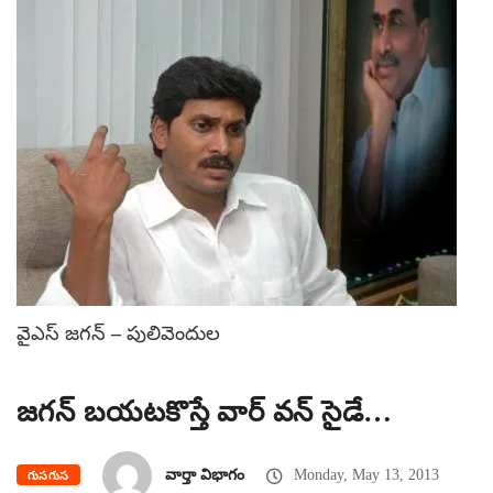
వైఎస్ జగన్ – పులివెందుల
జగన్ బయటకొస్తే వార్ వన్ సైడే…
వార్తా విభాగం
Monday, May 13, 2013
గుసగుస