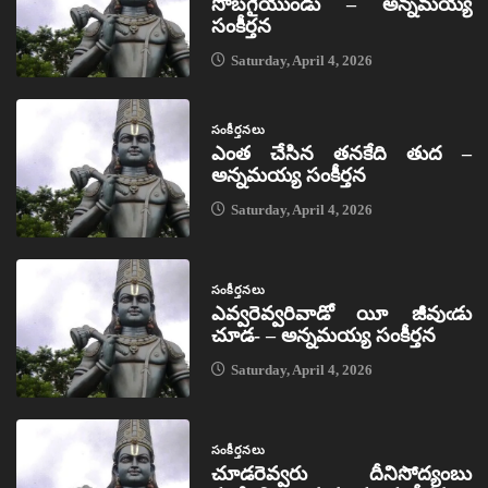
సొబగైయుండు – అన్నమయ్య
సంకీర్తన
Saturday, April 4, 2026
సంకీర్తనలు
ఎంత చేసిన తనకేది తుద –
అన్నమయ్య సంకీర్తన
Saturday, April 4, 2026
సంకీర్తనలు
ఎవ్వరెవ్వరివాడో యీ జీవుఁడు
చూడ- – అన్నమయ్య సంకీర్తన
Saturday, April 4, 2026
సంకీర్తనలు
చూడరెవ్వరు దీనిసోద్యంబు