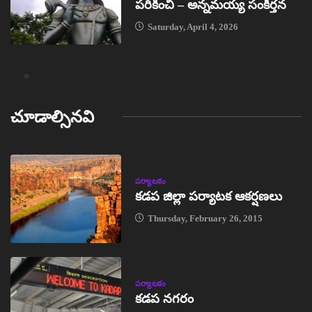
పరికించి – అన్నమయ్య సంకీర్తన
Saturday, April 4, 2026
చూడాల్సినవి
పర్యాటకం
కడప జిల్లా పర్యాటక ఆకర్షణలు
Thursday, February 26, 2015
పర్యాటకం
కడప నగరం