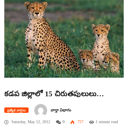
కడప జిల్లాలో 15 చిరుతపులులు…
వార్తా విభాగం
ప్రత్యేక వార్తలు
Saturday, May 12, 2012
0
757
1 minute read