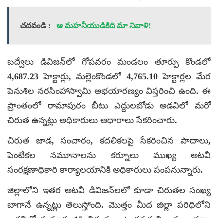
చదవండి :
ఆ మహనీయుడికిది మా నివాళి!
బద్వేలు డివిజన్‌లో గోపవరం మండలం తూర్పు కొండలో
4,687.23 హెక్టార్లు, మల్లెంకొండలో 4,765.10 హెక్టార్లల మేర
పెనుశిల నరసింహాస్వామి అభయారణ్యం విస్తరించి ఉంది. ఈ
ప్రాంతంలో రామాపురం బీటు ఎద్దులబోడు అడవిలో మరో
చిరుత ఉన్నట్లు అధికారులు ఆధారాలు సేకరించారు.
చిరుత జాడ, సంచారం, కదలికలపై సేకరించిన పాదాలు,
పెంటికల నమూనాలను కర్నూలు ముఖ్య అటవీ
సంరక్షణాధికారి కార్యాలయానికి అధికారులు పంపనున్నారు.
జిల్లాలోని ఇతర అటవీ డివిజన్‌లలో కూడా చిరుతల సంఖ్య
బాగానే ఉన్నట్లు తెలుస్తోంది. మొత్తం మీద జిల్లా పరిధిలోని