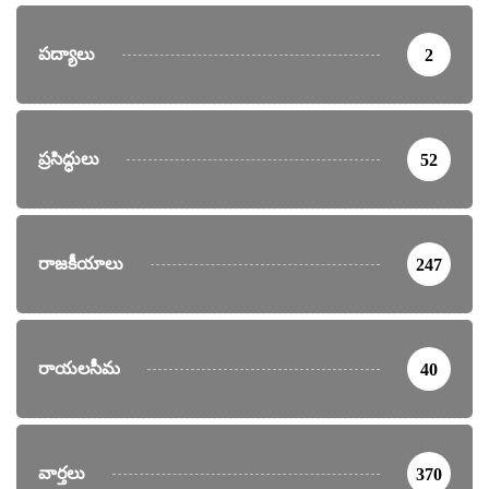
పద్యాలు
2
ప్రసిద్ధులు
52
రాజకీయాలు
247
రాయలసీమ
40
వార్తలు
370