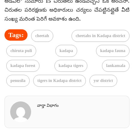
అడవిలో సుమారు 15 చిరుతలు ఉండవచ్చని ఒక అంచనా.
చిరుతల పరిరక్షణకు అధికారులు చర్యలు చేపట్టినట్లైతే వీటి
సంఖ్య మరింత పెరిగే అవకాశం ఉంది.
Tags:
cheetah
cheetahs in Kadapa district
chiruta puli
kadapa
kadapa fauna
kadapa forest
kadapa tigers
lankamala
penusila
tigers in Kadapa district
ysr district
వార్తా విభాగం