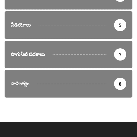
వీడియోలు
5
సాగునీటి పథకాలు
7
సాహిత్యం
8