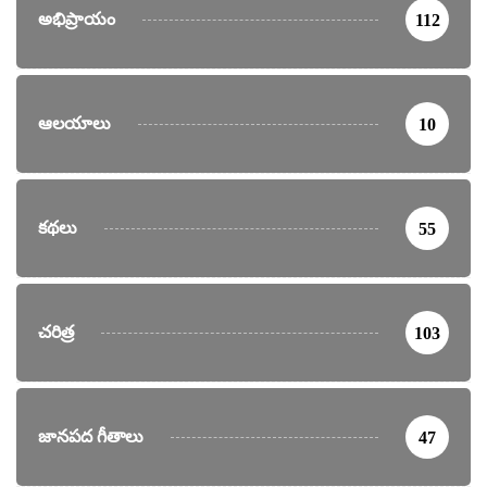
అభిప్రాయం
112
ఆలయాలు
10
కథలు
55
చరిత్ర
103
జానపద గీతాలు
47