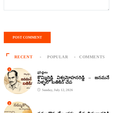
RECENT
POPULAR
COMMENTS
1
ప్రసిద్ధులు
కొమ్మిరెడ్డి విశ్వమోహనరెడ్డి – జనమనే
నీళ్ళలో బతికిన చేప
Sunday, July 12, 2026
2
కథలు