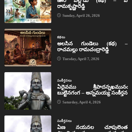
ఊరి పిల్లోడు (కథ) – పి
రామకృష్ణారెడ్డి
Sunday, April 26, 2026
కథలు
అలసిన గుండెలు (కథ) –
రాచమల్లు రామచంద్రారెడ్డి
Tuesday, April 7, 2026
సంకీర్తనలు
ఏదైవము శ్రీపాదన్నఖమునఁ
బుట్టినగంగ – అన్నమయ్య సంకీర్తన
Saturday, April 4, 2026
సంకీర్తనలు
ఏణ నయనల చూపులెంత