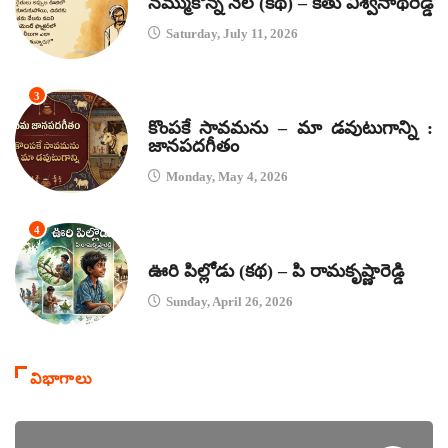
నమ్ముకొన్న నేల (కథ) – కేతు విశ్వనాథరెడ్డి
Saturday, July 11, 2026
3
జానపద గీతాలు
కొంపకే సావమను – మా డవుటుగాన్ని :
జానపదగీతం
Monday, May 4, 2026
4
కథలు
ఊరి పిల్లోడు (కథ) – పి రామకృష్ణారెడ్డి
Sunday, April 26, 2026
విభాగాలు