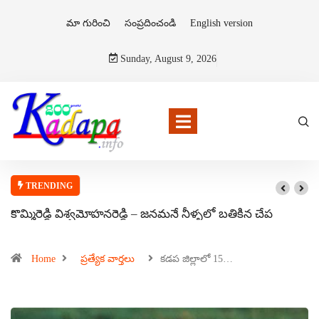
మా గురించి
సంప్రదించండి
English version
Sunday, August 9, 2026
TRENDING
కొమ్మిరెడ్డి విశ్వమోహనరెడ్డి – జనమనే నీళ్ళలో బతికిన చేప
Home
ప్రత్యేక వార్తలు
కడప జిల్లాలో 15…