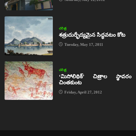
చరిత్ర
శత్రుదుర్భేద్యమైన సిద్ధవటం కోట
Tuesday, May 17, 2011
చరిత్ర
‘మిసోలిథిక్‌’ చిత్రాల స్థావరం
చింతకుంట
Friday, April 27, 2012