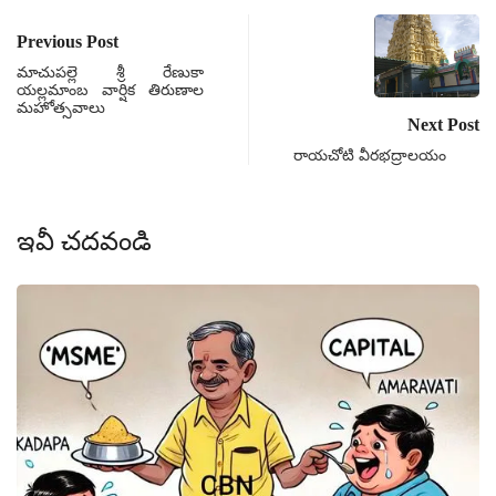
Previous Post
మాచుపల్లె శ్రీ రేణుకా
యల్లమాంబ వార్షిక తిరుణాల
మహోత్సవాలు
Next Post
రాయచోటి వీరభద్రాలయం
ఇవీ చదవండి