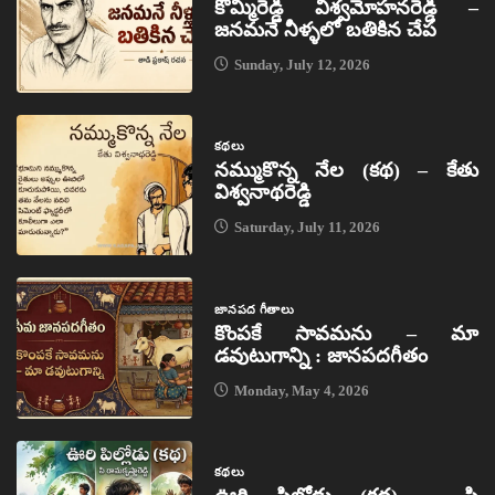
కొమ్మిరెడ్డి విశ్వమోహనరెడ్డి –
జనమనే నీళ్ళలో బతికిన చేప
Sunday, July 12, 2026
కథలు
నమ్ముకొన్న నేల (కథ) – కేతు
విశ్వనాథరెడ్డి
Saturday, July 11, 2026
జానపద గీతాలు
కొంపకే సావమను – మా
డవుటుగాన్ని : జానపదగీతం
Monday, May 4, 2026
కథలు