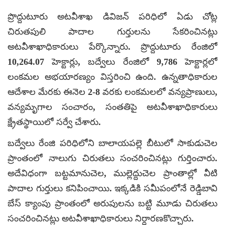
ప్రొద్దుటూరు అటవీశాఖ డివిజన్‌ పరిధిలో ఏడు చోట్ల
చిరుతపులి పాదాల గుర్తులను సేకరించినట్లు
అటవీశాఖాధికారులు పేర్కొన్నారు. ప్రొద్దుటూరు రేంజిలో
10,264.07 హెక్టార్లు, బద్వేలు రేంజిలో 9,786 హెక్టార్లలో
లంకమల అభయారణ్యం విస్తరించి ఉంది. ఉన్నతాధికారుల
ఆదేశాల మేరకు ఈనెల 2-8 వరకు లంకమలలో వన్యప్రాణులు,
వన్యమృగాల సంచారం, సంతతిపై అటవీశాఖాధికారులు
క్ష్రేతస్థాయిలో సర్వే చేశారు.
బద్వేలు రేంజి పరిధిలోని బాలాయపల్లె బీటులో సాకుడుచెల
ప్రాంతంలో నాలుగు చిరుతలు సంచరించినట్లు గుర్తించారు.
అదేవిధంగా బట్టమానుచెల, ముల్లెద్దుచెల ప్రాంతాల్లో వీటి
పాదాల గుర్తులు కనిపించాయి. ఇక్కడికి సమీపంలోనే రెడ్డిబావి
బేస్‌ క్యాంపు ప్రాంతంలో అరుపులను బట్టి మూడు చిరుతలు
సంచరించినట్లు అటవీశాఖాధికారులు నిర్దారణకొచ్చారు.