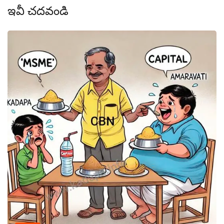
ఇవీ చదవండి
ఎ