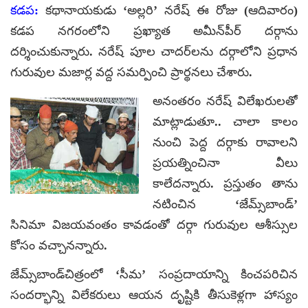
కడప:
కథానాయకుడు ‘అల్లరి’ నరేష్ ఈ రోజు (ఆదివారం)
కడప నగరంలోని ప్రఖ్యాత అమీన్‌పీర్ దర్గాను
దర్శించుకున్నారు. నరేష్ పూల చాదర్‌లను దర్గాలోని ప్రధాన
గురువుల మజార్ల వద్ద సమర్పించి ప్రార్థనలు చేశారు.
అనంతరం నరేష్ విలేఖరులతో
మాట్లాడుతూ.. చాలా కాలం
నుంచి పెద్ద దర్గాకు రావాలని
ప్రయత్నించినా వీలు
కాలేదన్నారు. ప్రస్తుతం తాను
నటించిన ‘జేమ్స్‌బాండ్’
సినిమా విజయవంతం కావడంతో దర్గా గురువుల ఆశీస్సుల
కోసం వచ్చానన్నారు.
జేమ్స్‌బాండ్‌చిత్రంలో ‘సీమ’ సంప్రదాయాన్ని కించపరిచిన
సందర్భాన్ని విలేకరులు ఆయన దృష్టికి తీసుకెళ్లగా హాస్యం