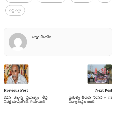
పెద్ద దర్గా
వార్తా విభాగం
Previous Post
Next Post
కడప జిల్లాపై ప్రభుత్వం తీవ్ర
ప్రభుత్వ తీరుకు నిరసనగా 7న
వివక్ష చూపుతోంది: గేయానంద్
విద్యాసంస్థల బంద్