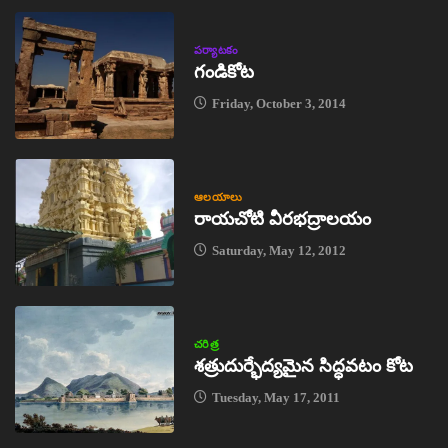
పర్యాటకం
గండికోట
Friday, October 3, 2014
ఆలయాలు
రాయచోటి వీరభద్రాలయం
Saturday, May 12, 2012
చరిత్ర
శత్రుదుర్భేద్యమైన సిద్ధవటం కోట
Tuesday, May 17, 2011