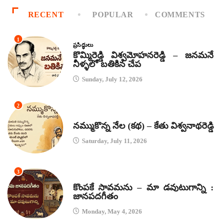
RECENT
POPULAR
COMMENTS
1
ప్రసిద్ధులు
కొమ్మిరెడ్డి విశ్వమోహనరెడ్డి – జనమనే
నీళ్ళలో బతికిన చేప
Sunday, July 12, 2026
2
కథలు
నమ్ముకొన్న నేల (కథ) – కేతు విశ్వనాథరెడ్డి
Saturday, July 11, 2026
3
జానపద గీతాలు
కొంపకే సావమను – మా డవుటుగాన్ని :
జానపదగీతం
Monday, May 4, 2026