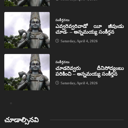
సంకీర్తనలు
ఎవ్వరెవ్వరివాడో యీ జీవుఁడు
చూడ- – అన్నమయ్య సంకీర్తన
Saturday, April 4, 2026
సంకీర్తనలు
చూడరెవ్వరు దీనిసోద్యంబు
పరికించి – అన్నమయ్య సంకీర్తన
Saturday, April 4, 2026
చూడాల్సినవి