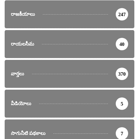
రాజకీయాలు
247
రాయలసీమ
40
వార్తలు
370
వీడియోలు
5
సాగునీటి పథకాలు
7