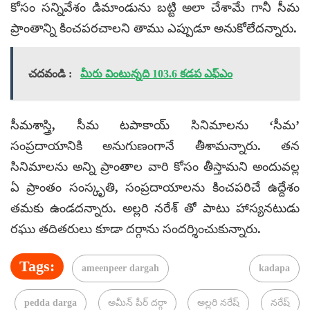
కోసం సన్నివేశం డిమాండును బట్టి అలా చేశామే గానీ సీమ
ప్రాంతాన్ని కించపరచాలని తాము ఎప్పుడూ అనుకోలేదన్నారు.
చదవండి :
మీరు వింటున్నది 103.6 కడప ఎఫ్ఎం
సీమశాస్త్రి, సీమ టపాకాయ్ సినిమాలను ‘సీమ’
సంప్రదాయానికి అనుగుణంగానే తీశామన్నారు. తన
సినిమాలను అన్ని ప్రాంతాల వారి కోసం తీస్తామని అందువల్ల
ఏ ప్రాంతం సంస్కృతి, సంప్రదాయాలను కించపరిచే ఉద్దేశం
తమకు ఉండదన్నారు. అల్లరి నరేశ్ తో పాటు హాస్యనటుడు
రఘు తదితరులు కూడా దర్గాను సందర్శించుకున్నారు.
Tags:
ameenpeer dargah
kadapa
pedda darga
అమీన్ పీర్ దర్గా
అల్లరి నరేష్
నరేష్