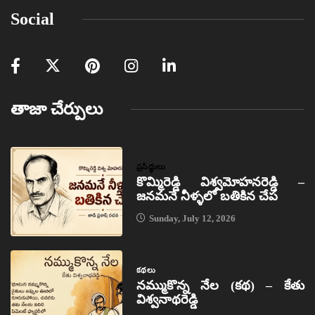
Social
తాజా చేర్పులు
ప్రసిద్ధులు
కొమ్మిరెడ్డి విశ్వమోహనరెడ్డి –
జనమనే నీళ్ళలో బతికిన చేప
Sunday, July 12, 2026
కథలు
నమ్ముకొన్న నేల (కథ) – కేతు
విశ్వనాథరెడ్డి