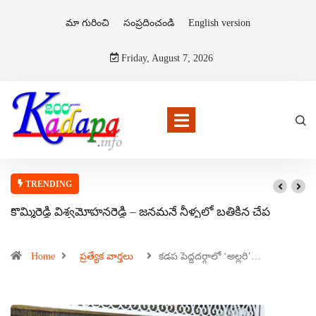
మా గురించి
సంప్రదించండి
English version
Friday, August 7, 2026
TRENDING
కొమ్మిరెడ్డి విశ్వమోహనరెడ్డి – జనమనే నీళ్ళలో బతికిన చేప
Home
ప్రత్యేక వార్తలు
కడప పెద్దదర్గాలో ‘అల్లరి’…