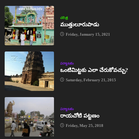
చరిత్ర
ముత్తులూరుపాడు
Friday, January 15, 2021
పర్యాటకం
ఒంటిమిట్టకు ఎలా చేరుకోవచ్చు?
Saturday, February 21, 2015
పర్యాటకం
రాయచోటి పట్టణం
Friday, May 25, 2018