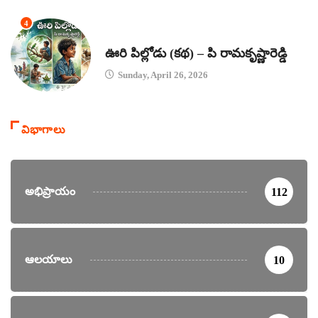
4
కథలు
ఊరి పిల్లోడు (కథ) – పి రామకృష్ణారెడ్డి
Sunday, April 26, 2026
విభాగాలు
అభిప్రాయం
112
ఆలయాలు
10