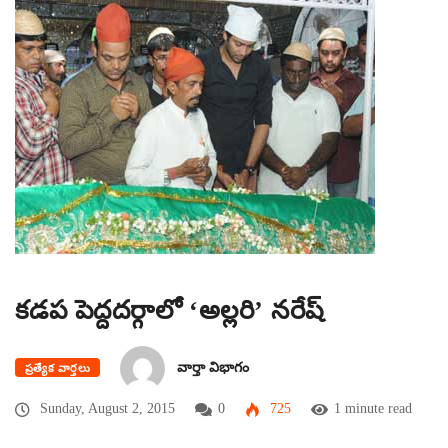
కడప పెద్దదర్గాలో ‘అల్లరి’ నరేష్
వార్తా విభాగం
ప్రత్యేక వార్తలు
Sunday, August 2, 2015
0
725
1 minute read