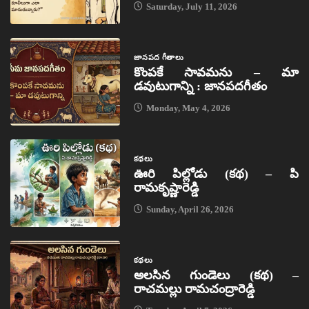
Saturday, July 11, 2026
జానపద గీతాలు
కొంపకే సావమను – మా
డవుటుగాన్ని : జానపదగీతం
Monday, May 4, 2026
కథలు
ఊరి పిల్లోడు (కథ) – పి
రామకృష్ణారెడ్డి
Sunday, April 26, 2026
కథలు
అలసిన గుండెలు (కథ) –
రాచమల్లు రామచంద్రారెడ్డి