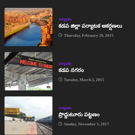
పర్యాటకం
కడప జిల్లా పర్యాటక ఆకర్షణలు
Thursday, February 26, 2015
పర్యాటకం
కడప నగరం
Tuesday, March 3, 2015
పర్యాటకం
ప్రొద్దుటూరు పట్టణం
Sunday, November 5, 2017