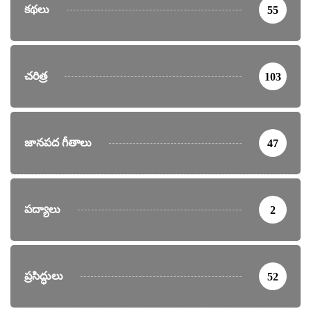
కథలు
55
చరిత్ర
103
జానపద గీతాలు
47
పద్యాలు
2
ప్రసిద్ధులు
52