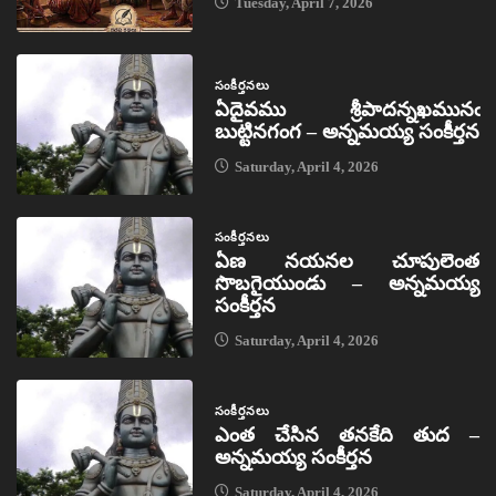
Tuesday, April 7, 2026
సంకీర్తనలు
ఏదైవము శ్రీపాదన్నఖమునఁ
బుట్టినగంగ – అన్నమయ్య సంకీర్తన
Saturday, April 4, 2026
సంకీర్తనలు
ఏణ నయనల చూపులెంత
సొబగైయుండు – అన్నమయ్య
సంకీర్తన
Saturday, April 4, 2026
సంకీర్తనలు
ఎంత చేసిన తనకేది తుద –
అన్నమయ్య సంకీర్తన
Saturday, April 4, 2026