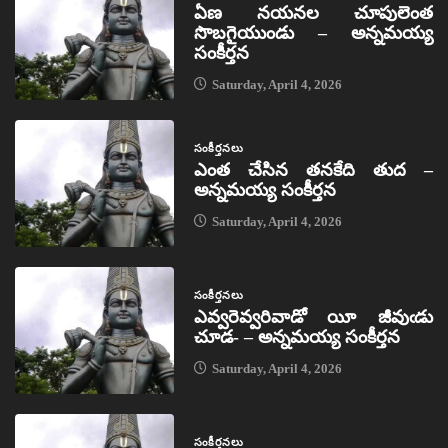
ఏణ నయనల చూపులెంత
సొబగైయుండు – అన్నమయ్య
సంకీర్తన
Saturday, April 4, 2026
సంకీర్తనలు
ఎంత చేసిన తనకేది తుద –
అన్నమయ్య సంకీర్తన
Saturday, April 4, 2026
సంకీర్తనలు
ఎవ్వరెవ్వరివాడో యీ జీవుఁడు
చూడ- – అన్నమయ్య సంకీర్తన
Saturday, April 4, 2026
సంకీర్తనలు