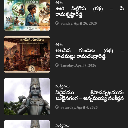
కథలు
ఊరి పిల్లోడు (కథ) – పి
రామకృష్ణారెడ్డి
Sunday, April 26, 2026
కథలు
అలసిన గుండెలు (కథ) –
రాచమల్లు రామచంద్రారెడ్డి
Tuesday, April 7, 2026
సంకీర్తనలు
ఏదైవము శ్రీపాదన్నఖమునఁ
బుట్టినగంగ – అన్నమయ్య సంకీర్తన
Saturday, April 4, 2026
సంకీర్తనలు