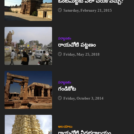
ఒంటిమిట్టకు ఎలా చేరుకోవచ్చు?
Saturday, February 21, 2015
పర్యాటకం
రాయచోటి పట్టణం
Friday, May 25, 2018
పర్యాటకం
గండికోట
Friday, October 3, 2014
ఆలయాలు
రాయచోటి వీరభద్రాలయం