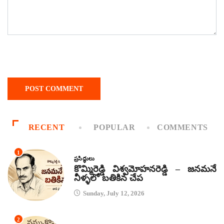
RECENT
POPULAR
COMMENTS
1
ప్రసిద్ధులు
కొమ్మిరెడ్డి విశ్వమోహనరెడ్డి – జనమనే
నీళ్ళలో బతికిన చేప
Sunday, July 12, 2026
2