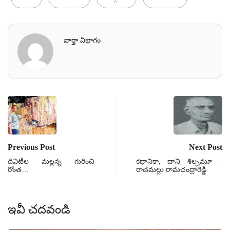
వార్తా విభాగం
Previous Post
Next Post
దివిటీల మల్లన్న గురించి
కథానికా, దాని శిల్పమూ –
రోంత…
రాచమల్లు రామచంద్రారెడ్డి
ఇవీ చదవండి