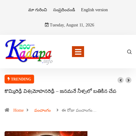
మా గురించి
సంప్రదించండి
English version
Tuesday, August 11, 2026
TRENDING
కొమ్మిరెడ్డి విశ్వమోహనరెడ్డి – జనమనే నీళ్ళలో బతికిన చేప
Home
పంచాంగం
ఈ రోజు పంచాంగం…