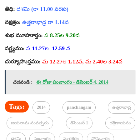
తిధి:
దశమి (రా 11.00 వరకు)
నక్షత్రం:
ఉత్తరాభాద్ర రా 1.14వ
శుభ మూహూర్తం:
ప 8.25ల 9.20వ
వర్జ్యము:
ప 11.27ల 12.59 వ
దుర్మూహుర్తము:
మ 12.27ల 1.12వ, మ 2.40ల 3.24వ
చదవండి :
ఈ రోజు పంచాంగం - డిసెంబర్ 4, 2014
Tags:
2014
panchangam
ఉత్తరాభాద్ర
జయనామ సంవత్సరం
డిసెంబర్ 1
దక్షిణాయనం
దశమి
పంచాంగం
మార్గశిరం
సోమవారం