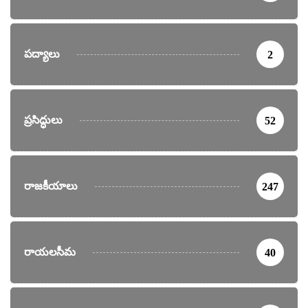
పద్యాలు
2
ప్రసిద్ధులు
52
రాజకీయాలు
247
రాయలసీమ
40