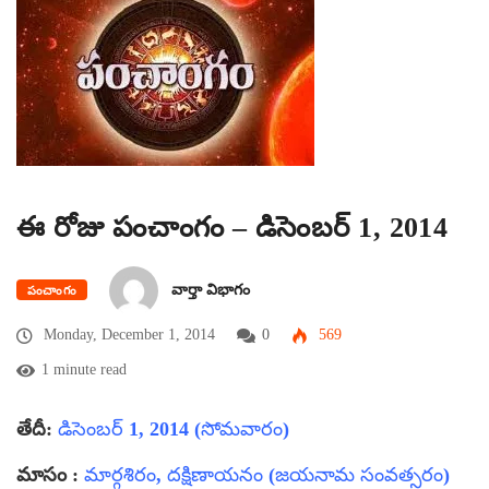
ఈ రోజు పంచాంగం – డిసెంబర్ 1, 2014
వార్తా విభాగం
పంచాంగం
Monday, December 1, 2014
0
569
1 minute read
తేదీ:
డిసెంబర్ 1, 2014 (సోమవారం)
మాసం :
మార్గశిరం, దక్షిణాయనం (జయనామ సంవత్సరం)