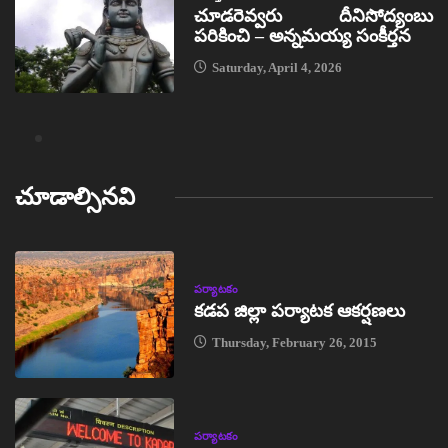
చూడరెవ్వరు దీనిసోద్యంబు
పరికించి – అన్నమయ్య సంకీర్తన
Saturday, April 4, 2026
చూడాల్సినవి
పర్యాటకం
కడప జిల్లా పర్యాటక ఆకర్షణలు
Thursday, February 26, 2015
పర్యాటకం