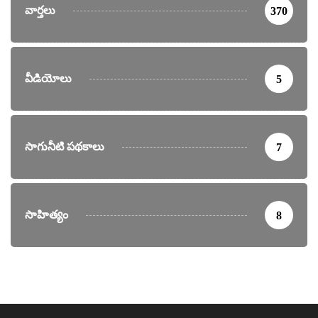
వార్తలు
370
వీడియోలు
5
సాగునీటి పథకాలు
7
సాహిత్యం
8