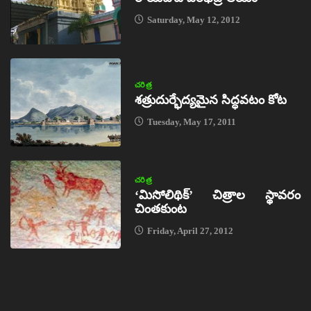
Saturday, May 12, 2012
చరిత్ర
శత్రుదుర్భేద్యమైన సిద్ధవటం కోట
Tuesday, May 17, 2011
చరిత్ర
‘మిసోలిథిక్‌’ చిత్రాల స్థావరం
చింతకుంట
Friday, April 27, 2012