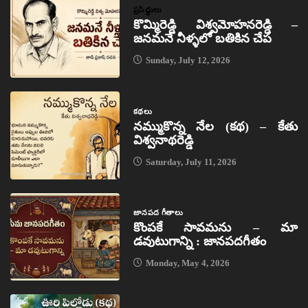
ప్రసిద్ధులు
కొమ్మిరెడ్డి విశ్వమోహనరెడ్డి –
జనమనే నీళ్ళలో బతికిన చేప
Sunday, July 12, 2026
కథలు
నమ్ముకొన్న నేల (కథ) – కేతు
విశ్వనాథరెడ్డి
Saturday, July 11, 2026
జానపద గీతాలు
కొంపకే సావమను – మా
డవుటుగాన్ని : జానపదగీతం
Monday, May 4, 2026