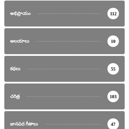
అభిప్రాయం
112
ఆలయాలు
10
కథలు
55
చరిత్ర
103
జానపద గీతాలు
47