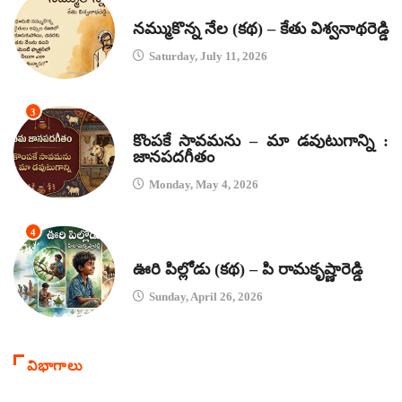
కథలు
నమ్ముకొన్న నేల (కథ) – కేతు విశ్వనాథరెడ్డి
Saturday, July 11, 2026
3
జానపద గీతాలు
కొంపకే సావమను – మా డవుటుగాన్ని :
జానపదగీతం
Monday, May 4, 2026
4
కథలు
ఊరి పిల్లోడు (కథ) – పి రామకృష్ణారెడ్డి
Sunday, April 26, 2026
విభాగాలు